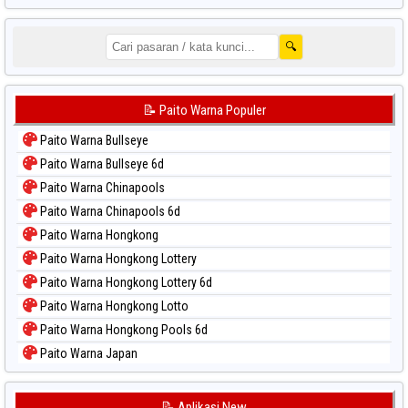
🔍
📝 Paito Warna Populer
Paito Warna Bullseye
Paito Warna Bullseye 6d
Paito Warna Chinapools
Paito Warna Chinapools 6d
Paito Warna Hongkong
Paito Warna Hongkong Lottery
Paito Warna Hongkong Lottery 6d
Paito Warna Hongkong Lotto
Paito Warna Hongkong Pools 6d
Paito Warna Japan
Paito Warna Japan 6d
Paito Warna Korea
📝 Aplikasi New