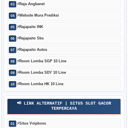
⚡
Raja Angkanet
03
⚡
Website Mura Prediksi
04
⚡
Rajapaito INK
05
⚡
Rajapaito Sbs
06
⚡
Rajapaito Autos
07
⚡
Room Lomba SGP 10 Line
08
⚡
Room Lomba SDY 10 Line
09
⚡
Room Lomba HK 10 Line
10
📢 LINK ALTERNATIF | SITUS SLOT GACOR
TERPERCAYA
⚡
Situs Vvipboss
01