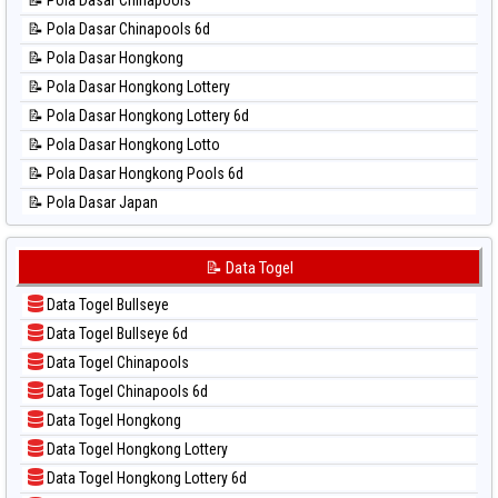
📊 Statistik New York Midday
📝 Pola Dasar Chinapools 6d
📊 Statistik North Carolina Day
📝 Pola Dasar Hongkong
📊 Statistik Pcso
📝 Pola Dasar Hongkong Lottery
📊 Statistik Pennsylvania Day
📝 Pola Dasar Hongkong Lottery 6d
📊 Statistik Sao Paulo
📝 Pola Dasar Hongkong Lotto
📊 Statistik Singapore
📝 Pola Dasar Hongkong Pools 6d
📊 Statistik Sydney
📝 Pola Dasar Japan
📊 Statistik Sydney Lottery
📝 Pola Dasar Japan 6d
📊 Statistik Sydney Lottery 6d
📝 Pola Dasar Korea
📝 Data Togel
📊 Statistik Sydney Lotto
📝 Pola Dasar Kuda Lari
📊 Statistik Sydney Pools 6d
Data Togel Bullseye
📝 Pola Dasar Magnum Cambodia
📊 Statistik Taipei
Data Togel Bullseye 6d
📝 Pola Dasar Nagoya
📊 Statistik Taiwan
Data Togel Chinapools
📝 Pola Dasar North Carolina Day
Data Togel Chinapools 6d
📝 Pola Dasar Pcso
Data Togel Hongkong
📝 Pola Dasar Sao Paulo
Data Togel Hongkong Lottery
📝 Pola Dasar Singapore
Data Togel Hongkong Lottery 6d
📝 Pola Dasar Sydney