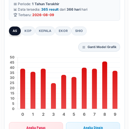
📅 Periode:
1 Tahun Terakhir
📊 Data tersedia:
365 result
dari
366 hari
hari
🏆 Terbaru:
2026-08-09
AS
KOP
KEPALA
EKOR
SHIO
Ganti Model Grafik
Angka Panas
Angka Dingin