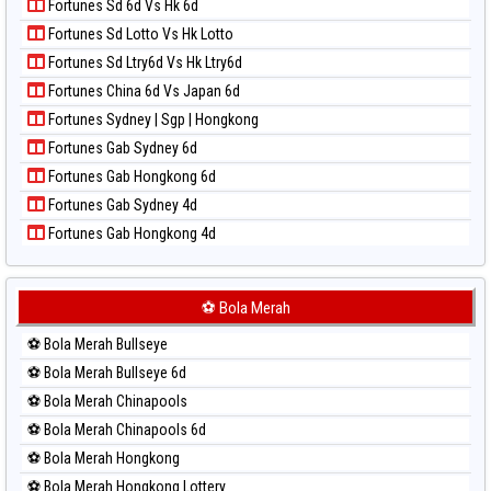
Fortunes Sd 6d Vs Hk 6d
Paito Harian Magnum Cambodia
Fortunes Sd Lotto Vs Hk Lotto
Paito Harian Nagoya
Fortunes Sd Ltry6d Vs Hk Ltry6d
Paito Harian New York Midday
Fortunes China 6d Vs Japan 6d
Paito Harian North Carolina Day
Fortunes Sydney | Sgp | Hongkong
Paito Harian Pcso
Fortunes Gab Sydney 6d
Paito Harian Pennsylvania Day
Fortunes Gab Hongkong 6d
Paito Harian Sao Paulo
Fortunes Gab Sydney 4d
Paito Harian Singapore
Fortunes Gab Hongkong 4d
Paito Harian Sydney
Paito Harian Sydney Lottery
Paito Harian Sydney Lottery 6d
⚽ Bola Merah
Paito Harian Sydney Lotto
⚽ Bola Merah Bullseye
Paito Harian Sydney Pools 6d
⚽ Bola Merah Bullseye 6d
Paito Harian Taipei
⚽ Bola Merah Chinapools
Paito Harian Taiwan
⚽ Bola Merah Chinapools 6d
⚽ Bola Merah Hongkong
⚽ Bola Merah Hongkong Lottery