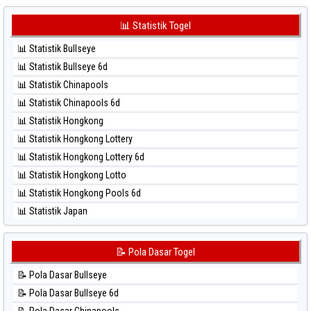
⚽ Bola Hitam Japan 6d
⚽ Bola Merah Sydney Pools 6d
⚽ Bola Hitam Korea
📊 Statistik Togel
⚽ Bola Merah Taipei
⚽ Bola Hitam Kuda Lari
⚽ Bola Merah Taiwan
📊 Statistik Bullseye
⚽ Bola Hitam Magnum Cambodia
📊 Statistik Bullseye 6d
⚽ Bola Hitam Nagoya
📊 Statistik Chinapools
⚽ Bola Hitam North Carolina Day
📊 Statistik Chinapools 6d
⚽ Bola Hitam Pcso
📊 Statistik Hongkong
⚽ Bola Hitam Sao Paulo
📊 Statistik Hongkong Lottery
⚽ Bola Hitam Singapore
📊 Statistik Hongkong Lottery 6d
⚽ Bola Hitam Sydney
📊 Statistik Hongkong Lotto
⚽ Bola Hitam Sydney Lottery
📊 Statistik Hongkong Pools 6d
⚽ Bola Hitam Sydney Lottery 6d
📊 Statistik Japan
⚽ Bola Hitam Sydney Lotto
📊 Statistik Japan 6d
⚽ Bola Hitam Sydney Pools 6d
📊 Statistik Korea
📝 Pola Dasar Togel
⚽ Bola Hitam Taipei
📊 Statistik Kuda Lari
⚽ Bola Hitam Taiwan
📝 Pola Dasar Bullseye
📊 Statistik Magnum Cambodia
📝 Pola Dasar Bullseye 6d
📊 Statistik Nagoya
📝 Pola Dasar Chinapools