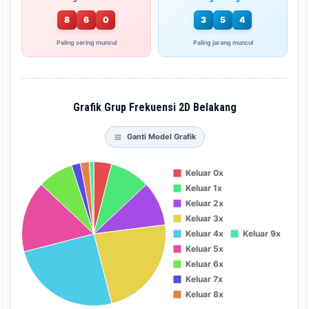
8
6
0
3
5
4
Paling sering muncul
Paling jarang muncul
Grafik Grup Frekuensi 2D Belakang
Ganti Model Grafik