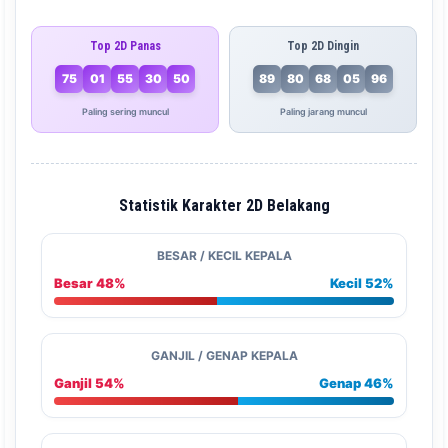
Top 2D Panas
Top 2D Dingin
75
01
55
30
50
89
80
68
05
96
Paling sering muncul
Paling jarang muncul
Statistik Karakter 2D Belakang
BESAR / KECIL KEPALA
Besar 48%
Kecil 52%
GANJIL / GENAP KEPALA
Ganjil 54%
Genap 46%