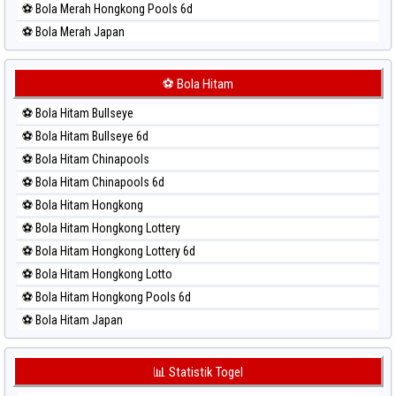
⚽ Bola Merah Hongkong Pools 6d
⚽ Bola Merah Japan
⚽ Bola Merah Japan 6d
⚽ Bola Merah Korea
⚽ Bola Hitam
⚽ Bola Merah Kuda Lari
⚽ Bola Hitam Bullseye
⚽ Bola Merah Magnum Cambodia
⚽ Bola Hitam Bullseye 6d
⚽ Bola Merah Nagoya
⚽ Bola Hitam Chinapools
⚽ Bola Merah North Carolina Day
⚽ Bola Hitam Chinapools 6d
⚽ Bola Merah Pcso
⚽ Bola Hitam Hongkong
⚽ Bola Merah Sao Paulo
⚽ Bola Hitam Hongkong Lottery
⚽ Bola Merah Singapore
⚽ Bola Hitam Hongkong Lottery 6d
⚽ Bola Merah Sydney
⚽ Bola Hitam Hongkong Lotto
⚽ Bola Merah Sydney Lottery
⚽ Bola Hitam Hongkong Pools 6d
⚽ Bola Merah Sydney Lottery 6d
⚽ Bola Hitam Japan
⚽ Bola Merah Sydney Lotto
⚽ Bola Hitam Japan 6d
⚽ Bola Merah Sydney Pools 6d
⚽ Bola Hitam Korea
📊 Statistik Togel
⚽ Bola Merah Taipei
⚽ Bola Hitam Kuda Lari