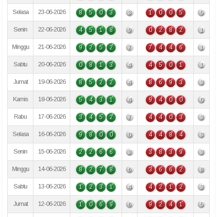
Selasa
23-06-2026
8
5
0
3
3
1
0
0
5
5
Senin
22-06-2026
4
5
1
8
9
0
2
8
2
1
Minggu
21-06-2026
9
2
5
2
7
7
4
4
6
1
Sabtu
20-06-2026
0
8
1
3
4
4
5
0
1
1
Jumat
19-06-2026
8
5
2
2
4
8
6
9
3
3
Kamis
18-06-2026
5
4
3
1
4
9
4
0
0
0
Rabu
17-06-2026
3
4
5
2
7
4
4
0
3
3
Selasa
16-06-2026
9
8
0
0
0
4
4
8
4
3
Senin
15-06-2026
2
2
6
6
3
3
8
3
9
3
Minggu
14-06-2026
8
2
7
8
6
3
6
6
2
8
Sabtu
13-06-2026
1
2
3
1
4
4
2
1
2
3
Jumat
12-06-2026
1
0
6
9
6
9
2
4
1
5