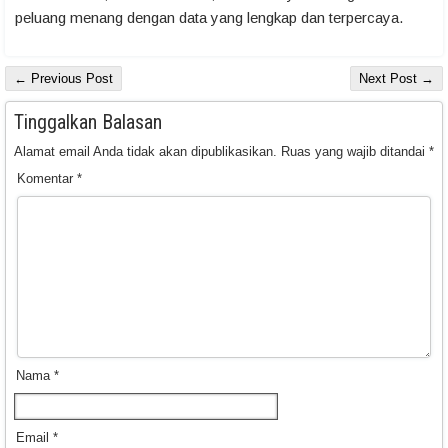
peluang menang dengan data yang lengkap dan terpercaya.
← Previous Post
Next Post →
Tinggalkan Balasan
Alamat email Anda tidak akan dipublikasikan.
Ruas yang wajib ditandai
*
Komentar
*
Nama
*
Email
*