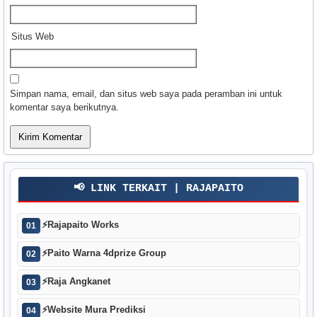
Situs Web
Simpan nama, email, dan situs web saya pada peramban ini untuk
komentar saya berikutnya.
📢 LINK TERKAIT | RAJAPAITO
⚡
Rajapaito Works
01
⚡
Paito Warna 4dprize Group
02
⚡
Raja Angkanet
03
⚡
Website Mura Prediksi
04