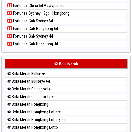
Paito Harian New York Midday
Fortunes China 6d Vs Japan 6d
Paito Harian North Carolina Day
Fortunes Sydney | Sgp | Hongkong
Paito Harian Pcso
Fortunes Gab Sydney 6d
Paito Harian Pennsylvania Day
Fortunes Gab Hongkong 6d
Paito Harian Sao Paulo
Fortunes Gab Sydney 4d
Paito Harian Singapore
Fortunes Gab Hongkong 4d
Paito Harian Sydney
Paito Harian Sydney Lottery
Paito Harian Sydney Lottery 6d
⚽ Bola Merah
Paito Harian Sydney Lotto
⚽ Bola Merah Bullseye
Paito Harian Sydney Pools 6d
⚽ Bola Merah Bullseye 6d
Paito Harian Taipei
⚽ Bola Merah Chinapools
Paito Harian Taiwan
⚽ Bola Merah Chinapools 6d
⚽ Bola Merah Hongkong
⚽ Bola Merah Hongkong Lottery
⚽ Bola Merah Hongkong Lottery 6d
⚽ Bola Merah Hongkong Lotto