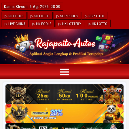
Kamis Kliwon, 6 Agt 2026, 08:30
▷ SD POOLS
▷ SD LOTTO
▷ SGP POOLS
▷ SGP TOTO
▷ LIVE CHINA
▷ HK POOLS
▷ HK LOTTERY
▷ HK LOTTO