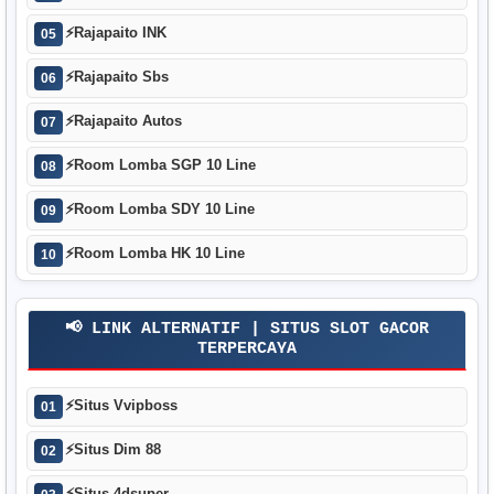
⚡
Rajapaito INK
05
⚡
Rajapaito Sbs
06
⚡
Rajapaito Autos
07
⚡
Room Lomba SGP 10 Line
08
⚡
Room Lomba SDY 10 Line
09
⚡
Room Lomba HK 10 Line
10
📢 LINK ALTERNATIF | SITUS SLOT GACOR
TERPERCAYA
⚡
Situs Vvipboss
01
⚡
Situs Dim 88
02
⚡
Situs 4dsuper