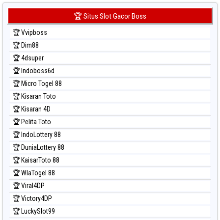
Prediksi Sydney Lotto
🏆 Situs Slot Gacor Boss
Prediksi Sydney Pools 6d
🏆 Vvipboss
Prediksi Taipei
🏆 Dim88
Prediksi Taiwan
🏆 4dsuper
🏆 Indoboss6d
🏆 Micro Togel 88
🏆 Kisaran Toto
🏆 Kisaran 4D
🏆 Pelita Toto
🏆 IndoLottery 88
🏆 DuniaLottery 88
🏆 KaisarToto 88
🏆 WlaTogel 88
🏆 Viral4DP
🏆 Victory4DP
🏆 LuckySlot99