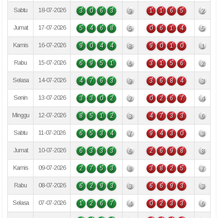
Sabtu
18-07-2026
3
0
6
3
9
1
1
6
5
2
Jumat
17-07-2026
5
4
6
8
5
0
6
1
4
5
Kamis
16-07-2026
9
0
4
4
8
9
0
1
0
1
Rabu
15-07-2026
6
9
5
1
6
3
1
5
6
2
Selasa
14-07-2026
4
7
6
3
9
3
6
8
4
3
Senin
13-07-2026
3
3
0
2
2
0
2
6
7
4
Minggu
12-07-2026
8
5
1
2
3
4
7
3
3
6
Sabtu
11-07-2026
6
5
3
4
7
9
4
3
0
3
Jumat
10-07-2026
6
3
3
3
6
2
6
9
8
8
Kamis
09-07-2026
2
7
5
3
8
3
8
2
5
7
Rabu
08-07-2026
6
2
9
3
3
6
6
9
3
3
Selasa
07-07-2026
1
2
6
7
4
0
2
3
3
6