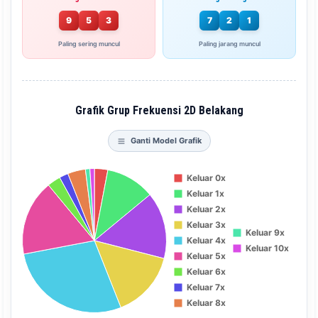
9
5
3
7
2
1
Paling sering muncul
Paling jarang muncul
Grafik Grup Frekuensi 2D Belakang
Ganti Model Grafik