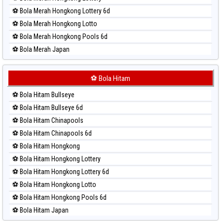
⚽ Bola Merah Hongkong Lottery 6d
⚽ Bola Merah Hongkong Lotto
⚽ Bola Merah Hongkong Pools 6d
⚽ Bola Merah Japan
⚽ Bola Merah Japan 6d
⚽ Bola Merah Korea
⚽ Bola Hitam
⚽ Bola Merah Kuda Lari
⚽ Bola Hitam Bullseye
⚽ Bola Merah Magnum Cambodia
⚽ Bola Hitam Bullseye 6d
⚽ Bola Merah Nagoya
⚽ Bola Hitam Chinapools
⚽ Bola Merah North Carolina Day
⚽ Bola Hitam Chinapools 6d
⚽ Bola Merah Pcso
⚽ Bola Hitam Hongkong
⚽ Bola Merah Sao Paulo
⚽ Bola Hitam Hongkong Lottery
⚽ Bola Merah Singapore
⚽ Bola Hitam Hongkong Lottery 6d
⚽ Bola Merah Sydney
⚽ Bola Hitam Hongkong Lotto
⚽ Bola Merah Sydney Lottery
⚽ Bola Hitam Hongkong Pools 6d
⚽ Bola Merah Sydney Lottery 6d
⚽ Bola Hitam Japan
⚽ Bola Merah Sydney Lotto