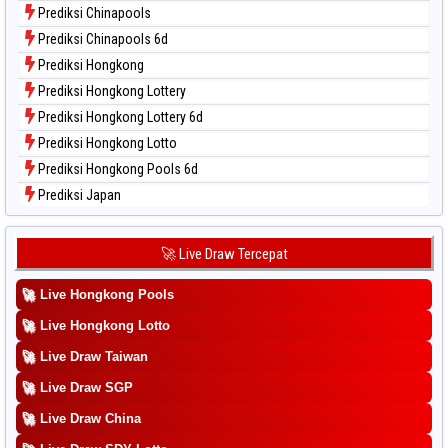
Data Togel Taipei
Prediksi Chinapools
Data Togel Taiwan
Prediksi Chinapools 6d
Prediksi Hongkong
Prediksi Hongkong Lottery
Prediksi Hongkong Lottery 6d
Prediksi Hongkong Lotto
Prediksi Hongkong Pools 6d
Prediksi Japan
Prediksi Japan 6d
Prediksi Korea
🚀 Live Draw Tercepat
Prediksi Kuda Lari
🚀
Live Hongkong Pools
Prediksi Magnum Cambodia
Prediksi Nagoya
🚀
Live Hongkong Lotto
Prediksi North Carolina Day
🚀
Live Draw Taiwan
Prediksi Pcso
🚀
Live Draw SGP
Prediksi Sao Paulo
🚀
Live Draw China
Prediksi Singapore