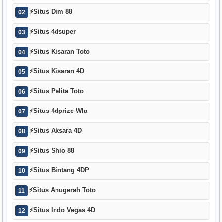
⚡
Situs Dim 88
02
⚡
Situs 4dsuper
03
⚡
Situs Kisaran Toto
04
⚡
Situs Kisaran 4D
05
⚡
Situs Pelita Toto
06
⚡
Situs 4dprize Wla
07
⚡
Situs Aksara 4D
08
⚡
Situs Shio 88
09
⚡
Situs Bintang 4DP
10
⚡
Situs Anugerah Toto
11
⚡
Situs Indo Vegas 4D
12