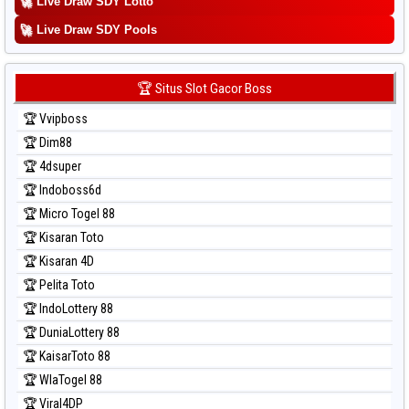
🚀
Live Draw SDY Lotto
Prediksi Sydney
🚀
Prediksi Sydney Lottery
Live Draw SDY Pools
Prediksi Sydney Lottery 6d
Prediksi Sydney Lotto
🏆 Situs Slot Gacor Boss
Prediksi Sydney Pools 6d
🏆 Vvipboss
Prediksi Taipei
🏆 Dim88
Prediksi Taiwan
🏆 4dsuper
🏆 Indoboss6d
🏆 Micro Togel 88
🏆 Kisaran Toto
🏆 Kisaran 4D
🏆 Pelita Toto
🏆 IndoLottery 88
🏆 DuniaLottery 88
🏆 KaisarToto 88
🏆 WlaTogel 88
🏆 Viral4DP