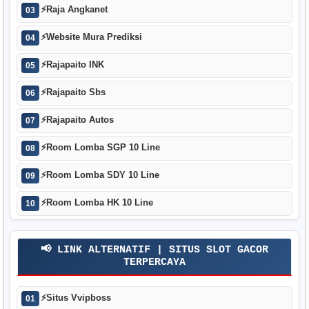
⚡
Raja Angkanet
03
⚡
Website Mura Prediksi
04
⚡
Rajapaito INK
05
⚡
Rajapaito Sbs
06
⚡
Rajapaito Autos
07
⚡
Room Lomba SGP 10 Line
08
⚡
Room Lomba SDY 10 Line
09
⚡
Room Lomba HK 10 Line
10
📢 LINK ALTERNATIF | SITUS SLOT GACOR
TERPERCAYA
⚡
Situs Vvipboss
01