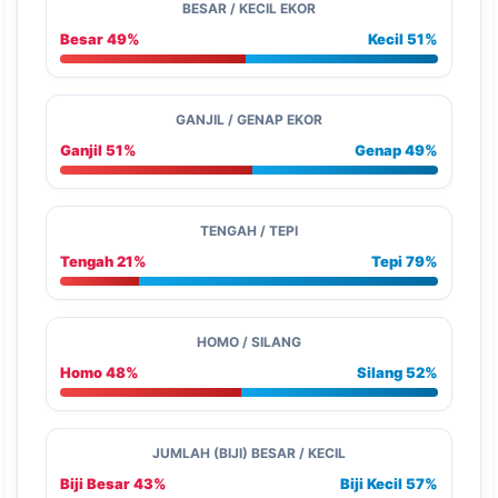
BESAR / KECIL EKOR
Besar 49%
Kecil 51%
GANJIL / GENAP EKOR
Ganjil 51%
Genap 49%
TENGAH / TEPI
Tengah 21%
Tepi 79%
HOMO / SILANG
Homo 48%
Silang 52%
JUMLAH (BIJI) BESAR / KECIL
Biji Besar 43%
Biji Kecil 57%