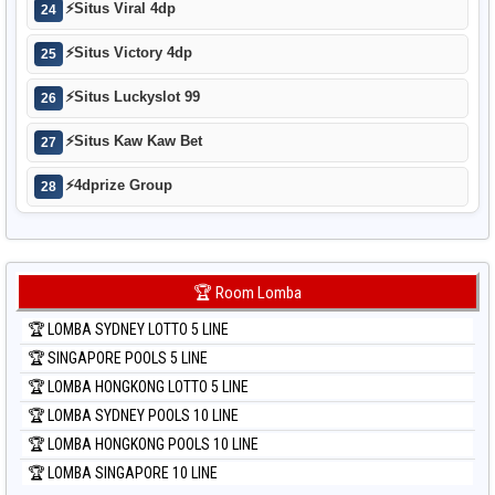
⚡
Situs Viral 4dp
24
⚡
Situs Victory 4dp
25
⚡
Situs Luckyslot 99
26
⚡
Situs Kaw Kaw Bet
27
⚡
4dprize Group
28
🏆 Room Lomba
🏆 LOMBA SYDNEY LOTTO 5 LINE
🏆 SINGAPORE POOLS 5 LINE
🏆 LOMBA HONGKONG LOTTO 5 LINE
🏆 LOMBA SYDNEY POOLS 10 LINE
🏆 LOMBA HONGKONG POOLS 10 LINE
🏆 LOMBA SINGAPORE 10 LINE