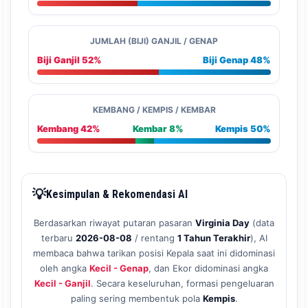
JUMLAH (BIJI) GANJIL / GENAP
Biji Ganjil 52%
Biji Genap 48%
KEMBANG / KEMPIS / KEMBAR
Kembang 42%
Kembar 8%
Kempis 50%
💡
Kesimpulan & Rekomendasi AI
Berdasarkan riwayat putaran pasaran
Virginia Day
(data
terbaru
2026-08-08
/ rentang
1 Tahun Terakhir
), AI
membaca bahwa tarikan posisi Kepala saat ini didominasi
oleh angka
Kecil - Genap
, dan Ekor didominasi angka
Kecil - Ganjil
. Secara keseluruhan, formasi pengeluaran
paling sering membentuk pola
Kempis
.