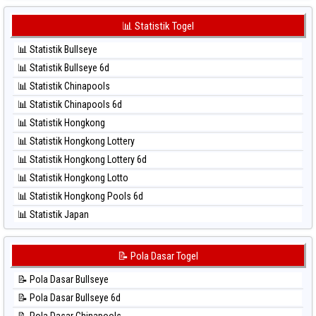
⚽ Bola Hitam Japan 6d
⚽ Bola Merah Sydney Pools 6d
⚽ Bola Hitam Korea
📊 Statistik Togel
⚽ Bola Merah Taipei
⚽ Bola Hitam Kuda Lari
⚽ Bola Merah Taiwan
📊 Statistik Bullseye
⚽ Bola Hitam Magnum Cambodia
📊 Statistik Bullseye 6d
⚽ Bola Hitam Nagoya
📊 Statistik Chinapools
⚽ Bola Hitam North Carolina Day
📊 Statistik Chinapools 6d
⚽ Bola Hitam Pcso
📊 Statistik Hongkong
⚽ Bola Hitam Sao Paulo
📊 Statistik Hongkong Lottery
⚽ Bola Hitam Singapore
📊 Statistik Hongkong Lottery 6d
⚽ Bola Hitam Sydney
📊 Statistik Hongkong Lotto
⚽ Bola Hitam Sydney Lottery
📊 Statistik Hongkong Pools 6d
⚽ Bola Hitam Sydney Lottery 6d
📊 Statistik Japan
⚽ Bola Hitam Sydney Lotto
📊 Statistik Japan 6d
⚽ Bola Hitam Sydney Pools 6d
📊 Statistik Korea
📝 Pola Dasar Togel
⚽ Bola Hitam Taipei
📊 Statistik Kuda Lari
⚽ Bola Hitam Taiwan
📝 Pola Dasar Bullseye
📊 Statistik Magnum Cambodia
📝 Pola Dasar Bullseye 6d
📊 Statistik Nagoya
📝 Pola Dasar Chinapools