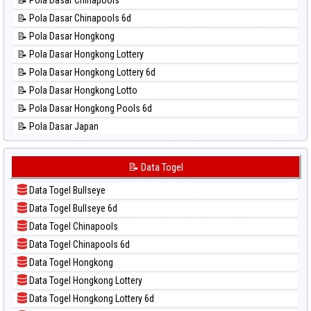
📊 Statistik New York Midday
📝 Pola Dasar Chinapools 6d
📊 Statistik North Carolina Day
📝 Pola Dasar Hongkong
📊 Statistik Pcso
📝 Pola Dasar Hongkong Lottery
📊 Statistik Pennsylvania Day
📝 Pola Dasar Hongkong Lottery 6d
📊 Statistik Sao Paulo
📝 Pola Dasar Hongkong Lotto
📊 Statistik Singapore
📝 Pola Dasar Hongkong Pools 6d
📊 Statistik Sydney
📝 Pola Dasar Japan
📊 Statistik Sydney Lottery
📝 Pola Dasar Japan 6d
📊 Statistik Sydney Lottery 6d
📝 Pola Dasar Korea
📝 Data Togel
📊 Statistik Sydney Lotto
📝 Pola Dasar Kuda Lari
📊 Statistik Sydney Pools 6d
Data Togel Bullseye
📝 Pola Dasar Magnum Cambodia
📊 Statistik Taipei
Data Togel Bullseye 6d
📝 Pola Dasar Nagoya
📊 Statistik Taiwan
Data Togel Chinapools
📝 Pola Dasar North Carolina Day
Data Togel Chinapools 6d
📝 Pola Dasar Pcso
Data Togel Hongkong
📝 Pola Dasar Sao Paulo
Data Togel Hongkong Lottery
📝 Pola Dasar Singapore
Data Togel Hongkong Lottery 6d
📝 Pola Dasar Sydney