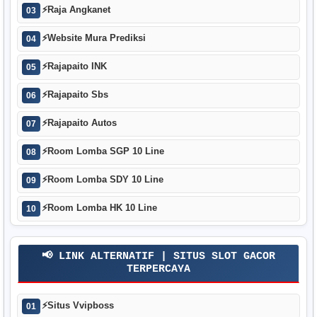
⚡
Raja Angkanet
03
⚡
Website Mura Prediksi
04
⚡
Rajapaito INK
05
⚡
Rajapaito Sbs
06
⚡
Rajapaito Autos
07
⚡
Room Lomba SGP 10 Line
08
⚡
Room Lomba SDY 10 Line
09
⚡
Room Lomba HK 10 Line
10
📢 LINK ALTERNATIF | SITUS SLOT GACOR
TERPERCAYA
⚡
Situs Vvipboss
01