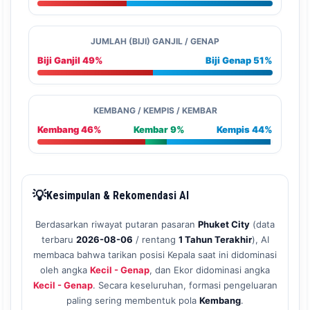
JUMLAH (BIJI) GANJIL / GENAP
Biji Ganjil 49%
Biji Genap 51%
KEMBANG / KEMPIS / KEMBAR
Kembang 46%
Kembar 9%
Kempis 44%
💡
Kesimpulan & Rekomendasi AI
Berdasarkan riwayat putaran pasaran
Phuket City
(data
terbaru
2026-08-06
/ rentang
1 Tahun Terakhir
), AI
membaca bahwa tarikan posisi Kepala saat ini didominasi
oleh angka
Kecil - Genap
, dan Ekor didominasi angka
Kecil - Genap
. Secara keseluruhan, formasi pengeluaran
paling sering membentuk pola
Kembang
.