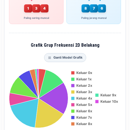
1
3
4
8
7
6
Paling sering muncul
Paling jarang muncul
Grafik Grup Frekuensi 2D Belakang
Ganti Model Grafik