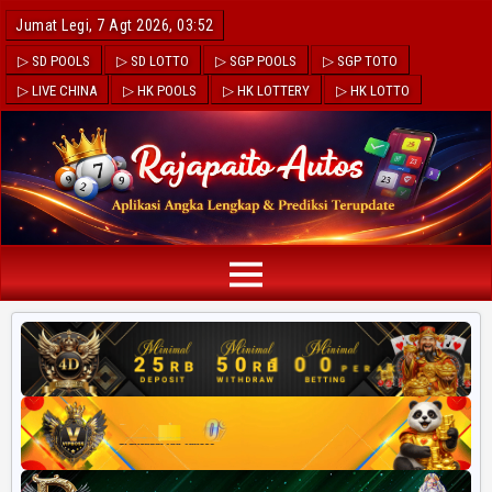
Jumat Legi, 7 Agt 2026, 03:52
▷ SD POOLS
▷ SD LOTTO
▷ SGP POOLS
▷ SGP TOTO
▷ LIVE CHINA
▷ HK POOLS
▷ HK LOTTERY
▷ HK LOTTO