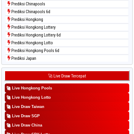
Data Togel Taipei
Prediksi Chinapools
Data Togel Taiwan
Prediksi Chinapools 6d
Prediksi Hongkong
Prediksi Hongkong Lottery
Prediksi Hongkong Lottery 6d
Prediksi Hongkong Lotto
Prediksi Hongkong Pools 6d
Prediksi Japan
Prediksi Japan 6d
Prediksi Korea
🚀 Live Draw Tercepat
Prediksi Kuda Lari
🚀
Live Hongkong Pools
Prediksi Magnum Cambodia
Prediksi Nagoya
🚀
Live Hongkong Lotto
Prediksi North Carolina Day
🚀
Live Draw Taiwan
Prediksi Pcso
🚀
Live Draw SGP
Prediksi Sao Paulo
🚀
Live Draw China
Prediksi Singapore