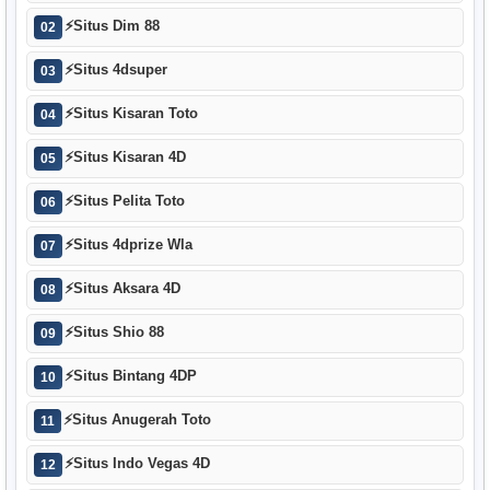
⚡
Situs Dim 88
02
⚡
Situs 4dsuper
03
⚡
Situs Kisaran Toto
04
⚡
Situs Kisaran 4D
05
⚡
Situs Pelita Toto
06
⚡
Situs 4dprize Wla
07
⚡
Situs Aksara 4D
08
⚡
Situs Shio 88
09
⚡
Situs Bintang 4DP
10
⚡
Situs Anugerah Toto
11
⚡
Situs Indo Vegas 4D
12