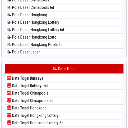
📊 Statistik New York Midday
📝 Pola Dasar Chinapools 6d
📊 Statistik North Carolina Day
📝 Pola Dasar Hongkong
📊 Statistik Pcso
📝 Pola Dasar Hongkong Lottery
📊 Statistik Pennsylvania Day
📝 Pola Dasar Hongkong Lottery 6d
📊 Statistik Sao Paulo
📝 Pola Dasar Hongkong Lotto
📊 Statistik Singapore
📝 Pola Dasar Hongkong Pools 6d
📊 Statistik Sydney
📝 Pola Dasar Japan
📊 Statistik Sydney Lottery
📝 Pola Dasar Japan 6d
📊 Statistik Sydney Lottery 6d
📝 Pola Dasar Korea
📝 Data Togel
📊 Statistik Sydney Lotto
📝 Pola Dasar Kuda Lari
📊 Statistik Sydney Pools 6d
Data Togel Bullseye
📝 Pola Dasar Magnum Cambodia
📊 Statistik Taipei
Data Togel Bullseye 6d
📝 Pola Dasar Nagoya
📊 Statistik Taiwan
Data Togel Chinapools
📝 Pola Dasar North Carolina Day
Data Togel Chinapools 6d
📝 Pola Dasar Pcso
Data Togel Hongkong
📝 Pola Dasar Sao Paulo
Data Togel Hongkong Lottery
📝 Pola Dasar Singapore
Data Togel Hongkong Lottery 6d
📝 Pola Dasar Sydney