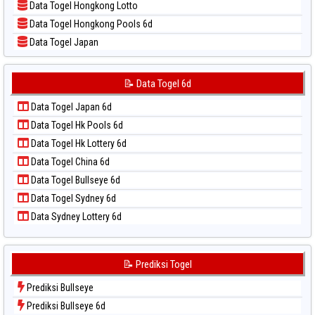
Data Togel Hongkong Lotto
📝 Pola Dasar Sydney Lottery
Data Togel Hongkong Pools 6d
📝 Pola Dasar Sydney Lottery 6d
Data Togel Japan
📝 Pola Dasar Sydney Lotto
Data Togel Japan 6d
📝 Pola Dasar Sydney Pools 6d
Data Togel Korea
📝 Data Togel 6d
📝 Pola Dasar Taipei
Data Togel Kuda Lari
📝 Pola Dasar Taiwan
Data Togel Japan 6d
Data Togel Magnum Cambodia
Data Togel Hk Pools 6d
Data Togel Nagoya
Data Togel Hk Lottery 6d
Data Togel North Carolina Day
Data Togel China 6d
Data Togel Pcso
Data Togel Bullseye 6d
Data Togel Sao Paulo
Data Togel Sydney 6d
Data Togel Singapore
Data Sydney Lottery 6d
Data Togel Sydney
Data Togel Sydney Lottery
Data Togel Sydney Lottery 6d
📝 Prediksi Togel
Data Togel Sydney Lotto
Prediksi Bullseye
Data Togel Sydney Pools 6d
Prediksi Bullseye 6d