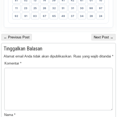
81
02
13
14
39
41
42
61
01
10
11
23
25
26
32
51
31
30
98
97
92
91
83
67
65
49
37
34
28
24
← Previous Post
Next Post →
Tinggalkan Balasan
Alamat email Anda tidak akan dipublikasikan.
Ruas yang wajib ditandai
*
Komentar
*
Nama
*