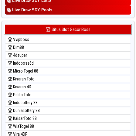
🚀
Live Draw SDY Lotto
Prediksi Sydney
🚀
Prediksi Sydney Lottery
Live Draw SDY Pools
Prediksi Sydney Lottery 6d
Prediksi Sydney Lotto
🏆 Situs Slot Gacor Boss
Prediksi Sydney Pools 6d
🏆 Vvipboss
Prediksi Taipei
🏆 Dim88
Prediksi Taiwan
🏆 4dsuper
🏆 Indoboss6d
🏆 Micro Togel 88
🏆 Kisaran Toto
🏆 Kisaran 4D
🏆 Pelita Toto
🏆 IndoLottery 88
🏆 DuniaLottery 88
🏆 KaisarToto 88
🏆 WlaTogel 88
🏆 Viral4DP