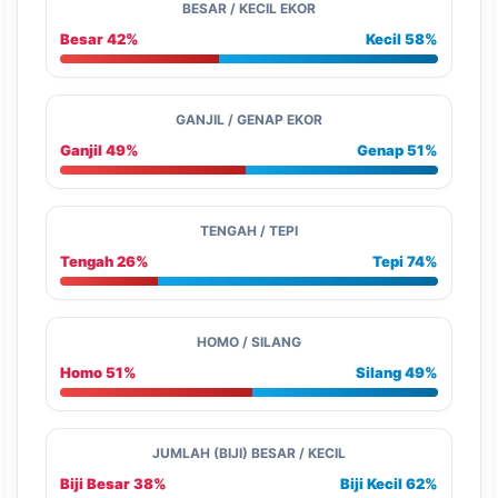
BESAR / KECIL EKOR
Besar 42%
Kecil 58%
GANJIL / GENAP EKOR
Ganjil 49%
Genap 51%
TENGAH / TEPI
Tengah 26%
Tepi 74%
HOMO / SILANG
Homo 51%
Silang 49%
JUMLAH (BIJI) BESAR / KECIL
Biji Besar 38%
Biji Kecil 62%