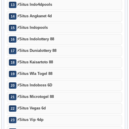
⚡
Situs Indo4dpools
13
⚡
Situs Angkanet 4d
14
⚡
Situs Indopools
15
⚡
Situs Indolottery 88
16
⚡
Situs Dunialottery 88
17
⚡
Situs Kaisartoto 88
18
⚡
Situs Wla Togel 88
19
⚡
Situs Indoboss 6D
20
⚡
Situs Microtogel 88
21
⚡
Situs Vegas 6d
22
⚡
Situs Vip 4dp
23