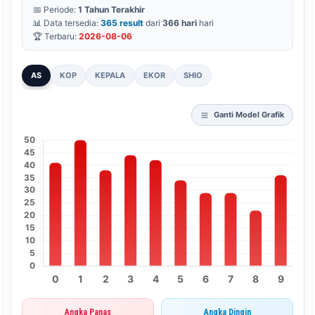
📅 Periode:
1 Tahun Terakhir
📊 Data tersedia:
365 result
dari
366 hari
hari
🏆 Terbaru:
2026-08-06
AS
KOP
KEPALA
EKOR
SHIO
Ganti Model Grafik
Angka Panas
Angka Dingin