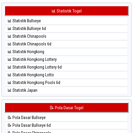
⚽ Bola Hitam Japan 6d
⚽ Bola Merah Sydney Pools 6d
⚽ Bola Hitam Korea
📊 Statistik Togel
⚽ Bola Merah Taipei
⚽ Bola Hitam Kuda Lari
⚽ Bola Merah Taiwan
📊 Statistik Bullseye
⚽ Bola Hitam Magnum Cambodia
📊 Statistik Bullseye 6d
⚽ Bola Hitam Nagoya
📊 Statistik Chinapools
⚽ Bola Hitam North Carolina Day
📊 Statistik Chinapools 6d
⚽ Bola Hitam Pcso
📊 Statistik Hongkong
⚽ Bola Hitam Sao Paulo
📊 Statistik Hongkong Lottery
⚽ Bola Hitam Singapore
📊 Statistik Hongkong Lottery 6d
⚽ Bola Hitam Sydney
📊 Statistik Hongkong Lotto
⚽ Bola Hitam Sydney Lottery
📊 Statistik Hongkong Pools 6d
⚽ Bola Hitam Sydney Lottery 6d
📊 Statistik Japan
⚽ Bola Hitam Sydney Lotto
📊 Statistik Japan 6d
⚽ Bola Hitam Sydney Pools 6d
📊 Statistik Korea
📝 Pola Dasar Togel
⚽ Bola Hitam Taipei
📊 Statistik Kuda Lari
⚽ Bola Hitam Taiwan
📝 Pola Dasar Bullseye
📊 Statistik Magnum Cambodia
📝 Pola Dasar Bullseye 6d
📊 Statistik Nagoya
📝 Pola Dasar Chinapools