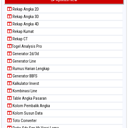
Paito Warna Kuda Lari
Rekap Angka 2D
Paito Warna Magnum Cambodia
Rekap Angka 3D
Paito Warna Nagoya
Rekap Angka 4D
Paito Warna New York Midday
Rekap Kumat
Paito Warna North Carolina Day
Rekap CT
Paito Warna Pcso
Togel Analysis Pro
Paito Warna Pennsylvania Day
Generator 2d/3d
Paito Warna Sao Paulo
Generator Line
Paito Warna Singapore
Rumus Harian Lengkap
Paito Warna Sydney
Generator BBFS
Paito Warna Sydney Lottery
Kalkulator Invest
Paito Warna Sydney Lottery 6d
Kombinasi Line
Paito Warna Sydney Lotto
Table Angka Pasaran
Paito Warna Sydney Pools 6d
Kolom Pembalik Angka
Paito Warna Taipei
Kolom Susun Data
Paito Warna Taiwan
Toto Converter
Paito Sdy Sgp Hk Versi Lama