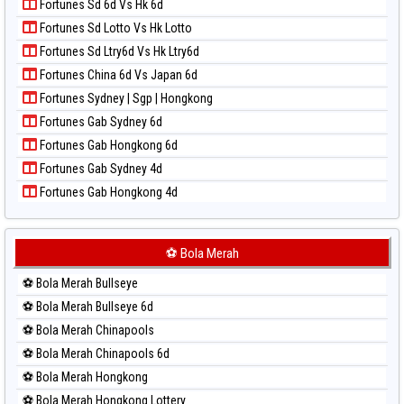
Fortunes Sd 6d Vs Hk 6d
Paito Harian Magnum Cambodia
Fortunes Sd Lotto Vs Hk Lotto
Paito Harian Nagoya
Fortunes Sd Ltry6d Vs Hk Ltry6d
Paito Harian New York Midday
Fortunes China 6d Vs Japan 6d
Paito Harian North Carolina Day
Fortunes Sydney | Sgp | Hongkong
Paito Harian Pcso
Fortunes Gab Sydney 6d
Paito Harian Pennsylvania Day
Fortunes Gab Hongkong 6d
Paito Harian Sao Paulo
Fortunes Gab Sydney 4d
Paito Harian Singapore
Fortunes Gab Hongkong 4d
Paito Harian Sydney
Paito Harian Sydney Lottery
Paito Harian Sydney Lottery 6d
⚽ Bola Merah
Paito Harian Sydney Lotto
⚽ Bola Merah Bullseye
Paito Harian Sydney Pools 6d
⚽ Bola Merah Bullseye 6d
Paito Harian Taipei
⚽ Bola Merah Chinapools
Paito Harian Taiwan
⚽ Bola Merah Chinapools 6d
⚽ Bola Merah Hongkong
⚽ Bola Merah Hongkong Lottery