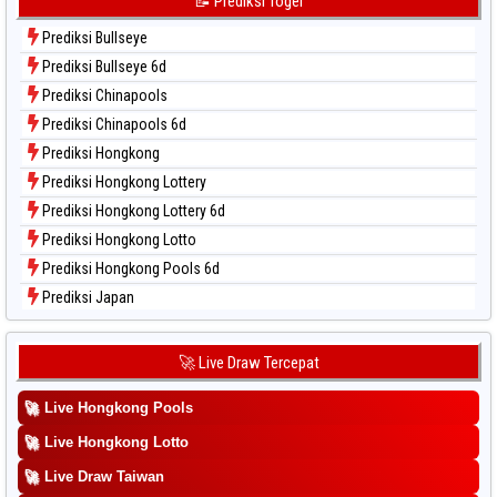
📝 Prediksi Togel
Data Togel Sydney Lotto
Prediksi Bullseye
Data Togel Sydney Pools 6d
Prediksi Bullseye 6d
Data Togel Taipei
Prediksi Chinapools
Data Togel Taiwan
Prediksi Chinapools 6d
Prediksi Hongkong
Prediksi Hongkong Lottery
Prediksi Hongkong Lottery 6d
Prediksi Hongkong Lotto
Prediksi Hongkong Pools 6d
Prediksi Japan
Prediksi Japan 6d
Prediksi Korea
🚀 Live Draw Tercepat
Prediksi Kuda Lari
🚀
Live Hongkong Pools
Prediksi Magnum Cambodia
Prediksi Nagoya
🚀
Live Hongkong Lotto
Prediksi North Carolina Day
🚀
Live Draw Taiwan