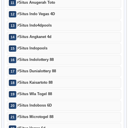
⚡
Situs Anugerah Toto
11
⚡
Situs Indo Vegas 4D
12
⚡
Situs Indo4dpools
13
⚡
Situs Angkanet 4d
14
⚡
Situs Indopools
15
⚡
Situs Indolottery 88
16
⚡
Situs Dunialottery 88
17
⚡
Situs Kaisartoto 88
18
⚡
Situs Wla Togel 88
19
⚡
Situs Indoboss 6D
20
⚡
Situs Microtogel 88
21