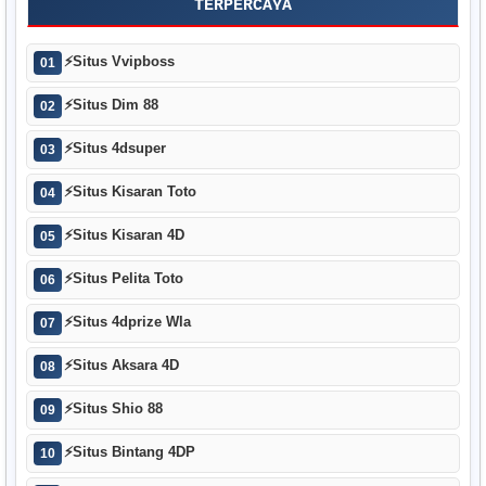
TERPERCAYA
⚡
Situs Vvipboss
01
⚡
Situs Dim 88
02
⚡
Situs 4dsuper
03
⚡
Situs Kisaran Toto
04
⚡
Situs Kisaran 4D
05
⚡
Situs Pelita Toto
06
⚡
Situs 4dprize Wla
07
⚡
Situs Aksara 4D
08
⚡
Situs Shio 88
09
⚡
Situs Bintang 4DP
10