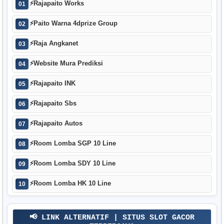
⚡
Rajapaito Works
01
⚡
Paito Warna 4dprize Group
02
⚡
Raja Angkanet
03
⚡
Website Mura Prediksi
04
⚡
Rajapaito INK
05
⚡
Rajapaito Sbs
06
⚡
Rajapaito Autos
07
⚡
Room Lomba SGP 10 Line
08
⚡
Room Lomba SDY 10 Line
09
⚡
Room Lomba HK 10 Line
10
📢 LINK ALTERNATIF | SITUS SLOT GACOR