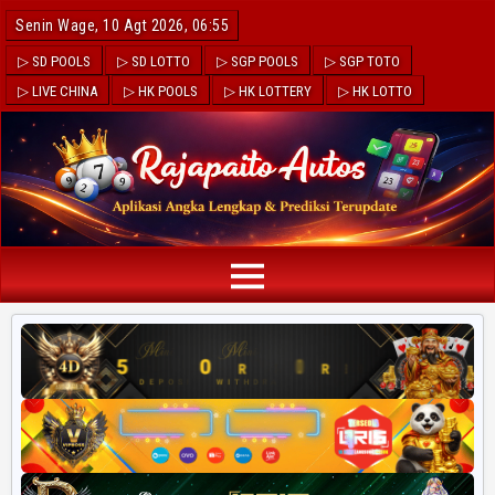
Senin Wage, 10 Agt 2026, 06:55
▷ SD POOLS
▷ SD LOTTO
▷ SGP POOLS
▷ SGP TOTO
▷ LIVE CHINA
▷ HK POOLS
▷ HK LOTTERY
▷ HK LOTTO