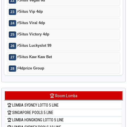
⚡
Situs Vegas 6d
22
⚡
Situs Vip 4dp
23
⚡
Situs Viral 4dp
24
⚡
Situs Victory 4dp
25
⚡
Situs Luckyslot 99
26
⚡
Situs Kaw Kaw Bet
27
⚡
4dprize Group
28
🏆 Room Lomba
🏆 LOMBA SYDNEY LOTTO 5 LINE
🏆 SINGAPORE POOLS 5 LINE
🏆 LOMBA HONGKONG LOTTO 5 LINE