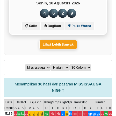
Senin, 10 Agustus 2026
4
6
2
9
📋 Salin
📤 Bagikan
🎥 Paito Warna
Lihat Lebih Banyak
Menampilkan
30
hasil dari pasaran
MISSISSAUGA
NIGHT
Data
Bsr/Kcl
Gjl/Gnp
Kbng/Kmps
Tgh/Tpi
Hmo/Slng
Jumlah
Result
A
C
K
E
A
C
K
E
D
T
B
D
T
B
D
T
B
D
T
B
D
T
B
5135
bs
kc
kc
bs
gj
gj
gj
gj
kp
kb
kb
th
tp
th
hm
hm
hm
gp
gp
gp
bs
kc
bs