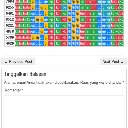
7084
bs
kc
bs
kc
gj
gp
gp
gp
kp
kb
kp
th
tp
tp
sl
hm
hm
gj
gp
gj
bs
bs
kc
9255
bs
kc
bs
bs
gj
gp
gj
gj
kp
kb
tw
tp
th
th
sl
sl
hm
gp
gj
gj
kc
bs
kc
6481
bs
kc
bs
kc
gp
gp
gp
gj
kp
kb
kp
th
th
tp
hm
hm
sl
gj
gj
gj
kc
kc
bs
8512
bs
bs
kc
kc
gp
gj
gj
gp
kp
kp
kb
tp
th
tp
sl
hm
sl
gp
gp
gj
kc
bs
kc
6221
bs
kc
kc
kc
gp
gp
gp
gj
kp
tw
kp
th
tp
tp
hm
hm
sl
gp
gp
gj
bs
kc
kc
4838
kc
bs
kc
bs
gp
gp
gj
gp
kb
kp
kb
th
tp
th
hm
sl
sl
gj
gp
gp
kc
kc
kc
5789
bs
bs
bs
bs
gj
gj
gp
gj
kb
kb
kb
th
tp
tp
hm
sl
sl
gj
gp
gp
kc
bs
bs
4629
kc
bs
kc
bs
gp
gp
gp
gj
kb
kp
kb
th
th
th
hm
hm
sl
gj
gp
gp
kc
bs
kc
← Previous Post
Next Post →
Tinggalkan Balasan
Alamat email Anda tidak akan dipublikasikan.
Ruas yang wajib ditandai
*
Komentar
*