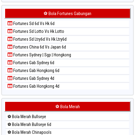
Paito Harian Japan 6d
Paito Harian Korea
⚽ Bola Fortunes Gabungan
Paito Harian Kuda Lari
Fortunes Sd 6d Vs Hk 6d
Paito Harian Magnum Cambodia
Fortunes Sd Lotto Vs Hk Lotto
Paito Harian Nagoya
Fortunes Sd Ltry6d Vs Hk Ltry6d
Paito Harian New York Midday
Fortunes China 6d Vs Japan 6d
Paito Harian North Carolina Day
Fortunes Sydney | Sgp | Hongkong
Paito Harian Pcso
Fortunes Gab Sydney 6d
Paito Harian Pennsylvania Day
Fortunes Gab Hongkong 6d
Paito Harian Sao Paulo
Fortunes Gab Sydney 4d
Paito Harian Singapore
Fortunes Gab Hongkong 4d
Paito Harian Sydney
Paito Harian Sydney Lottery
Paito Harian Sydney Lottery 6d
⚽ Bola Merah
Paito Harian Sydney Lotto
⚽ Bola Merah Bullseye
Paito Harian Sydney Pools 6d
⚽ Bola Merah Bullseye 6d
Paito Harian Taipei
⚽ Bola Merah Chinapools