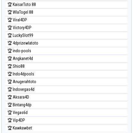
🏆 KaisarToto 88
🏆 WlaTogel 88
🏆 Viral4DP
🏆 Victory4DP
🏆 LuckySlot99
🏆 4dprizewlatoto
🏆 indo-pools
🏆 Angkanet4d
🏆 Shio88
🏆 Indo4dpools
🏆 Anugerahtoto
🏆 Indovegas4d
🏆 Aksara4D
🏆 Bintang4dp
🏆 Vegas6d
🏆 Vip4DP
🏆 Kawkawbet