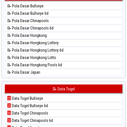
📊 Statistik Kuda Lari
⚽ Bola Hitam Taiwan
📝 Pola Dasar Bullseye
📊 Statistik Magnum Cambodia
📝 Pola Dasar Bullseye 6d
📊 Statistik Nagoya
📝 Pola Dasar Chinapools
📊 Statistik New York Midday
📝 Pola Dasar Chinapools 6d
📊 Statistik North Carolina Day
📝 Pola Dasar Hongkong
📊 Statistik Pcso
📝 Pola Dasar Hongkong Lottery
📊 Statistik Pennsylvania Day
📝 Pola Dasar Hongkong Lottery 6d
📊 Statistik Sao Paulo
📝 Pola Dasar Hongkong Lotto
📊 Statistik Singapore
📝 Pola Dasar Hongkong Pools 6d
📊 Statistik Sydney
📝 Pola Dasar Japan
📊 Statistik Sydney Lottery
📝 Pola Dasar Japan 6d
📊 Statistik Sydney Lottery 6d
📝 Pola Dasar Korea
📝 Data Togel
📊 Statistik Sydney Lotto
📝 Pola Dasar Kuda Lari
📊 Statistik Sydney Pools 6d
Data Togel Bullseye
📝 Pola Dasar Magnum Cambodia
📊 Statistik Taipei
Data Togel Bullseye 6d
📝 Pola Dasar Nagoya
📊 Statistik Taiwan
Data Togel Chinapools
📝 Pola Dasar North Carolina Day
Data Togel Chinapools 6d
📝 Pola Dasar Pcso