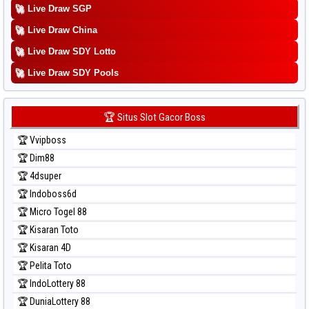
Prediksi Pcso
🚀
Live Draw SGP
Prediksi Sao Paulo
🚀
Live Draw China
Prediksi Singapore
🚀
Live Draw SDY Lotto
Prediksi Sydney
🚀
Prediksi Sydney Lottery
Live Draw SDY Pools
Prediksi Sydney Lottery 6d
Prediksi Sydney Lotto
🏆 Situs Slot Gacor Boss
Prediksi Sydney Pools 6d
🏆 Vvipboss
Prediksi Taipei
🏆 Dim88
Prediksi Taiwan
🏆 4dsuper
🏆 Indoboss6d
🏆 Micro Togel 88
🏆 Kisaran Toto
🏆 Kisaran 4D
🏆 Pelita Toto
🏆 IndoLottery 88
🏆 DuniaLottery 88