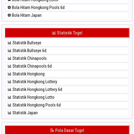
⚽ Bola Merah Sydney Lottery
⚽ Bola Hitam Hongkong Pools 6d
⚽ Bola Merah Sydney Lottery 6d
⚽ Bola Hitam Japan
⚽ Bola Merah Sydney Lotto
⚽ Bola Hitam Japan 6d
⚽ Bola Merah Sydney Pools 6d
⚽ Bola Hitam Korea
📊 Statistik Togel
⚽ Bola Merah Taipei
⚽ Bola Hitam Kuda Lari
⚽ Bola Merah Taiwan
📊 Statistik Bullseye
⚽ Bola Hitam Magnum Cambodia
📊 Statistik Bullseye 6d
⚽ Bola Hitam Nagoya
📊 Statistik Chinapools
⚽ Bola Hitam North Carolina Day
📊 Statistik Chinapools 6d
⚽ Bola Hitam Pcso
📊 Statistik Hongkong
⚽ Bola Hitam Sao Paulo
📊 Statistik Hongkong Lottery
⚽ Bola Hitam Singapore
📊 Statistik Hongkong Lottery 6d
⚽ Bola Hitam Sydney
📊 Statistik Hongkong Lotto
⚽ Bola Hitam Sydney Lottery
📊 Statistik Hongkong Pools 6d
⚽ Bola Hitam Sydney Lottery 6d
📊 Statistik Japan
⚽ Bola Hitam Sydney Lotto
📊 Statistik Japan 6d
⚽ Bola Hitam Sydney Pools 6d
📊 Statistik Korea
📝 Pola Dasar Togel
⚽ Bola Hitam Taipei