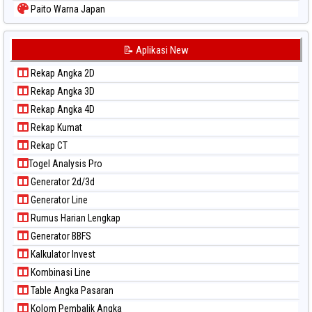
Paito Warna Japan
Paito Warna Japan 6d
Paito Warna Korea
📝 Aplikasi New
Paito Warna Kuda Lari
Rekap Angka 2D
Paito Warna Magnum Cambodia
Rekap Angka 3D
Paito Warna Nagoya
Rekap Angka 4D
Paito Warna New York Midday
Rekap Kumat
Paito Warna North Carolina Day
Rekap CT
Paito Warna Pcso
Togel Analysis Pro
Paito Warna Pennsylvania Day
Generator 2d/3d
Paito Warna Sao Paulo
Generator Line
Paito Warna Singapore
Rumus Harian Lengkap
Paito Warna Sydney
Generator BBFS
Paito Warna Sydney Lottery
Kalkulator Invest
Paito Warna Sydney Lottery 6d
Kombinasi Line
Paito Warna Sydney Lotto
Table Angka Pasaran
Paito Warna Sydney Pools 6d
Kolom Pembalik Angka