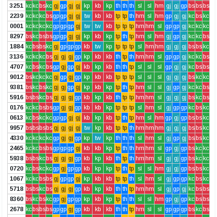
3251
kc
kc
bs
kc
gj
gp
gj
gj
kp
kb
kp
th
th
th
sl
sl
hm
gj
gj
gp
bs
bs
bs
2239
kc
kc
kc
bs
gp
gp
gj
gj
tw
kb
kb
tp
tp
th
hm
sl
hm
gp
gj
gj
kc
bs
kc
0001
kc
kc
kc
kc
gp
gp
gp
gj
tw
tw
kb
tp
tp
tp
hm
hm
sl
gp
gp
gj
kc
kc
kc
8297
bs
kc
bs
bs
gp
gp
gj
gj
kp
kb
kp
tp
th
tp
hm
sl
hm
gj
gp
gj
kc
kc
bs
1884
kc
bs
bs
kc
gj
gp
gp
gp
kb
tw
kp
tp
tp
tp
sl
hm
hm
gj
gj
gj
bs
bs
kc
3136
kc
kc
kc
bs
gj
gj
gj
gp
kp
kb
kb
th
tp
th
hm
hm
sl
gp
gp
gj
kc
kc
bs
4707
kc
bs
kc
bs
gp
gj
gp
gj
kb
kp
kb
th
th
tp
sl
sl
sl
gp
gj
gj
kc
bs
bs
9012
bs
kc
kc
kc
gj
gp
gj
gp
kp
kb
kb
tp
tp
tp
sl
sl
sl
gj
gj
gj
bs
kc
kc
9381
bs
kc
bs
kc
gj
gj
gp
gj
kp
kb
kp
tp
th
tp
hm
sl
sl
gj
gp
gj
kc
kc
bs
5916
bs
bs
kc
bs
gj
gj
gj
gp
kb
kp
kb
th
tp
tp
hm
hm
sl
gj
gj
gj
bs
kc
bs
0176
kc
kc
bs
bs
gp
gj
gj
gp
kb
kb
kp
tp
tp
tp
sl
hm
sl
gj
gp
gp
kc
bs
kc
0613
kc
bs
kc
kc
gp
gp
gj
gj
kb
kp
kb
tp
th
tp
hm
sl
hm
gp
gj
gp
bs
bs
kc
9957
bs
bs
bs
bs
gj
gj
gj
gj
tw
kp
kb
tp
tp
th
hm
hm
hm
gj
gj
gj
bs
bs
kc
4330
kc
kc
kc
kc
gp
gj
gj
gp
kp
tw
kp
th
th
th
sl
hm
sl
gj
gp
gj
bs
bs
kc
2465
kc
kc
bs
bs
gp
gp
gp
gj
kb
kb
kp
tp
th
th
hm
hm
sl
gp
gj
gp
bs
kc
kc
5938
bs
bs
kc
bs
gj
gj
gj
gp
kb
kp
kb
th
tp
th
hm
hm
sl
gj
gj
gp
bs
kc
kc
0720
kc
bs
kc
kc
gp
gj
gp
gp
kb
kp
kp
tp
th
tp
sl
sl
hm
gj
gj
gp
bs
bs
kc
1067
kc
kc
bs
bs
gj
gp
gp
gj
kp
kb
kb
tp
tp
th
sl
hm
sl
gj
gp
gp
kc
bs
kc
5718
bs
bs
kc
bs
gj
gj
gj
gp
kb
kp
kb
th
th
tp
hm
hm
sl
gj
gp
gj
kc
bs
bs
8360
bs
kc
bs
kc
gp
gj
gp
gp
kp
kb
kp
tp
th
th
sl
sl
hm
gp
gj
gp
kc
bs
bs
2678
kc
bs
bs
bs
gp
gp
gj
gp
kb
kb
kb
th
th
tp
hm
sl
sl
gp
gp
gp
bs
kc
bs