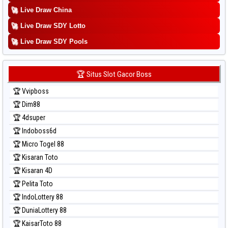
Prediksi Sao Paulo
🚀
Live Draw China
Prediksi Singapore
🚀
Live Draw SDY Lotto
Prediksi Sydney
🚀
Prediksi Sydney Lottery
Live Draw SDY Pools
Prediksi Sydney Lottery 6d
Prediksi Sydney Lotto
🏆 Situs Slot Gacor Boss
Prediksi Sydney Pools 6d
🏆 Vvipboss
Prediksi Taipei
🏆 Dim88
Prediksi Taiwan
🏆 4dsuper
🏆 Indoboss6d
🏆 Micro Togel 88
🏆 Kisaran Toto
🏆 Kisaran 4D
🏆 Pelita Toto
🏆 IndoLottery 88
🏆 DuniaLottery 88
🏆 KaisarToto 88