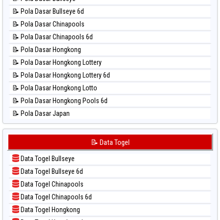
📊 Statistik Magnum Cambodia
📝 Pola Dasar Bullseye 6d
📊 Statistik Nagoya
📝 Pola Dasar Chinapools
📊 Statistik New York Midday
📝 Pola Dasar Chinapools 6d
📊 Statistik North Carolina Day
📝 Pola Dasar Hongkong
📊 Statistik Pcso
📝 Pola Dasar Hongkong Lottery
📊 Statistik Pennsylvania Day
📝 Pola Dasar Hongkong Lottery 6d
📊 Statistik Sao Paulo
📝 Pola Dasar Hongkong Lotto
📊 Statistik Singapore
📝 Pola Dasar Hongkong Pools 6d
📊 Statistik Sydney
📝 Pola Dasar Japan
📊 Statistik Sydney Lottery
📝 Pola Dasar Japan 6d
📊 Statistik Sydney Lottery 6d
📝 Pola Dasar Korea
📝 Data Togel
📊 Statistik Sydney Lotto
📝 Pola Dasar Kuda Lari
📊 Statistik Sydney Pools 6d
Data Togel Bullseye
📝 Pola Dasar Magnum Cambodia
📊 Statistik Taipei
Data Togel Bullseye 6d
📝 Pola Dasar Nagoya
📊 Statistik Taiwan
Data Togel Chinapools
📝 Pola Dasar North Carolina Day
Data Togel Chinapools 6d
📝 Pola Dasar Pcso
Data Togel Hongkong
📝 Pola Dasar Sao Paulo