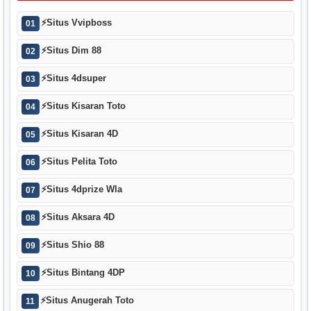
⚡
Situs Vvipboss
01
⚡
Situs Dim 88
02
⚡
Situs 4dsuper
03
⚡
Situs Kisaran Toto
04
⚡
Situs Kisaran 4D
05
⚡
Situs Pelita Toto
06
⚡
Situs 4dprize Wla
07
⚡
Situs Aksara 4D
08
⚡
Situs Shio 88
09
⚡
Situs Bintang 4DP
10
⚡
Situs Anugerah Toto
11