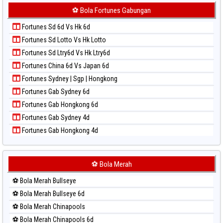
Paito Harian Korea
⚽ Bola Fortunes Gabungan
Paito Harian Kuda Lari
Fortunes Sd 6d Vs Hk 6d
Paito Harian Magnum Cambodia
Fortunes Sd Lotto Vs Hk Lotto
Paito Harian Nagoya
Fortunes Sd Ltry6d Vs Hk Ltry6d
Paito Harian New York Midday
Fortunes China 6d Vs Japan 6d
Paito Harian North Carolina Day
Fortunes Sydney | Sgp | Hongkong
Paito Harian Pcso
Fortunes Gab Sydney 6d
Paito Harian Pennsylvania Day
Fortunes Gab Hongkong 6d
Paito Harian Sao Paulo
Fortunes Gab Sydney 4d
Paito Harian Singapore
Fortunes Gab Hongkong 4d
Paito Harian Sydney
Paito Harian Sydney Lottery
Paito Harian Sydney Lottery 6d
⚽ Bola Merah
Paito Harian Sydney Lotto
⚽ Bola Merah Bullseye
Paito Harian Sydney Pools 6d
⚽ Bola Merah Bullseye 6d
Paito Harian Taipei
⚽ Bola Merah Chinapools
Paito Harian Taiwan
⚽ Bola Merah Chinapools 6d