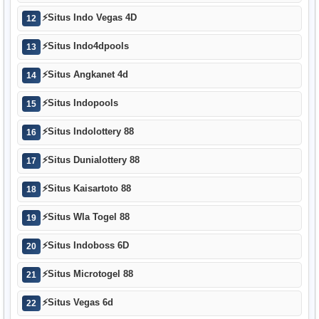
⚡
Situs Indo Vegas 4D
12
⚡
Situs Indo4dpools
13
⚡
Situs Angkanet 4d
14
⚡
Situs Indopools
15
⚡
Situs Indolottery 88
16
⚡
Situs Dunialottery 88
17
⚡
Situs Kaisartoto 88
18
⚡
Situs Wla Togel 88
19
⚡
Situs Indoboss 6D
20
⚡
Situs Microtogel 88
21
⚡
Situs Vegas 6d
22