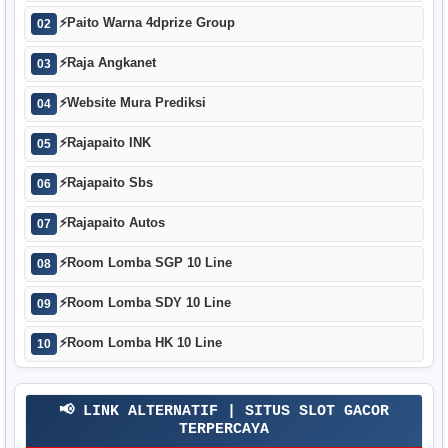
⚡
Paito Warna 4dprize Group
02
⚡
Raja Angkanet
03
⚡
Website Mura Prediksi
04
⚡
Rajapaito INK
05
⚡
Rajapaito Sbs
06
⚡
Rajapaito Autos
07
⚡
Room Lomba SGP 10 Line
08
⚡
Room Lomba SDY 10 Line
09
⚡
Room Lomba HK 10 Line
10
📢 LINK ALTERNATIF | SITUS SLOT GACOR
TERPERCAYA