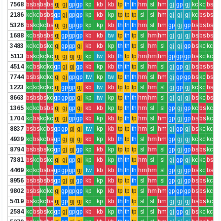
7568
bs
bs
bs
bs
gj
gj
gp
gp
kp
kb
kb
tp
th
th
hm
sl
hm
gj
gp
gj
kc
kc
bs
2186
kc
kc
bs
bs
gp
gj
gp
gp
kp
kb
kp
tp
tp
tp
sl
sl
hm
gj
gj
gj
kc
bs
bs
5326
bs
kc
kc
bs
gj
gj
gp
gp
kp
kp
kb
th
th
th
hm
sl
hm
gp
gj
gp
bs
bs
bs
1688
kc
bs
bs
bs
gj
gp
gp
gp
kb
kb
tw
tp
th
tp
sl
hm
hm
gj
gj
gj
bs
bs
bs
3483
kc
kc
bs
kc
gj
gp
gp
gj
kb
kb
kp
th
th
tp
sl
hm
sl
gj
gj
gp
bs
kc
kc
5113
bs
kc
kc
kc
gj
gj
gj
gj
kp
tw
kb
th
tp
tp
hm
hm
hm
gp
gp
gp
bs
kc
kc
4514
kc
bs
kc
kc
gp
gj
gj
gp
kb
kp
kb
th
th
tp
sl
hm
sl
gj
gp
gj
bs
bs
bs
7744
bs
bs
kc
kc
gj
gj
gp
gp
tw
kp
tw
tp
th
th
hm
sl
hm
gj
gp
gp
bs
kc
bs
1223
kc
kc
kc
kc
gj
gp
gp
gj
kb
tw
kb
tp
tp
tp
sl
hm
sl
gj
gp
gj
kc
kc
bs
8663
bs
bs
bs
kc
gp
gp
gp
gj
kp
tw
kp
tp
th
th
hm
hm
sl
gj
gj
gj
bs
kc
bs
1365
kc
kc
bs
bs
gj
gj
gp
gj
kb
kb
kp
tp
th
th
hm
sl
sl
gp
gj
gp
kc
bs
kc
1704
kc
bs
kc
kc
gj
gj
gp
gp
kb
kp
kb
tp
th
tp
hm
sl
hm
gp
gj
gp
bs
bs
kc
8837
bs
bs
kc
bs
gp
gp
gj
gj
tw
kp
kb
tp
tp
th
hm
sl
hm
gj
gp
gj
bs
kc
kc
4939
kc
bs
kc
bs
gp
gj
gj
gj
kb
kp
kb
th
tp
th
sl
hm
hm
gp
gj
gj
kc
kc
kc
8794
bs
bs
bs
kc
gp
gj
gj
gp
kp
kb
kp
tp
tp
tp
sl
hm
sl
gp
gj
gp
bs
bs
kc
7381
bs
kc
bs
kc
gj
gj
gp
gj
kp
kb
kp
th
th
tp
hm
sl
sl
gj
gp
gj
kc
kc
bs
4469
kc
kc
bs
bs
gp
gp
gp
gj
tw
kb
kb
th
th
th
hm
hm
sl
gp
gj
gp
bs
kc
bs
8956
bs
bs
bs
bs
gp
gj
gj
gp
kb
kp
kb
tp
tp
th
sl
hm
sl
gp
gj
gp
bs
bs
kc
9802
bs
bs
kc
kc
gj
gp
gp
gp
kp
kp
kb
tp
tp
tp
sl
hm
hm
gp
gp
gp
bs
bs
kc
5419
bs
kc
kc
bs
gj
gp
gj
gj
kp
kp
kb
th
th
tp
sl
sl
hm
gj
gj
gj
bs
bs
kc
2584
kc
bs
bs
kc
gp
gj
gp
gp
kb
kb
kp
th
th
tp
sl
sl
hm
gj
gp
gj
bs
kc
kc