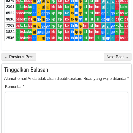
5279
bs
kc
bs
bs
gj
gp
gj
gj
kp
kb
kb
th
th
tp
sl
sl
hm
gj
gj
gj
bs
bs
bs
2391
kc
kc
bs
kc
gp
gj
gj
gj
kb
kb
kp
tp
th
tp
sl
hm
hm
gj
gj
gj
bs
kc
kc
8522
bs
bs
kc
kc
gp
gj
gp
gp
kp
kp
tw
tp
th
tp
sl
sl
hm
gp
gj
gp
kc
bs
kc
9836
bs
bs
kc
bs
gj
gp
gj
gp
kp
kp
kb
tp
tp
th
sl
sl
sl
gp
gp
gj
bs
kc
bs
7308
bs
kc
kc
bs
gj
gj
gp
gp
kp
kp
kb
th
th
tp
hm
sl
hm
gj
gj
gp
kc
kc
bs
3824
kc
bs
kc
kc
gj
gp
gp
gp
kb
kp
kb
th
tp
tp
sl
hm
hm
gp
gj
gp
kc
kc
bs
2536
kc
bs
kc
bs
gp
gj
gj
gp
kb
kp
kb
th
th
th
sl
hm
sl
gj
gp
gj
bs
bs
bs
← Previous Post
Next Post →
Tinggalkan Balasan
Alamat email Anda tidak akan dipublikasikan.
Ruas yang wajib ditandai
*
Komentar
*