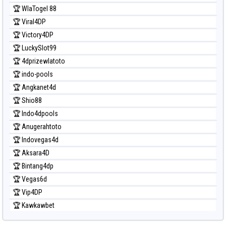
🏆 WlaTogel 88
🏆 Viral4DP
🏆 Victory4DP
🏆 LuckySlot99
🏆 4dprizewlatoto
🏆 indo-pools
🏆 Angkanet4d
🏆 Shio88
🏆 Indo4dpools
🏆 Anugerahtoto
🏆 Indovegas4d
🏆 Aksara4D
🏆 Bintang4dp
🏆 Vegas6d
🏆 Vip4DP
🏆 Kawkawbet