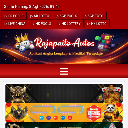
Sabtu Pahing, 8 Agt 2026, 09:46
▷ SD POOLS
▷ SD LOTTO
▷ SGP POOLS
▷ SGP TOTO
▷ LIVE CHINA
▷ HK POOLS
▷ HK LOTTERY
▷ HK LOTTO