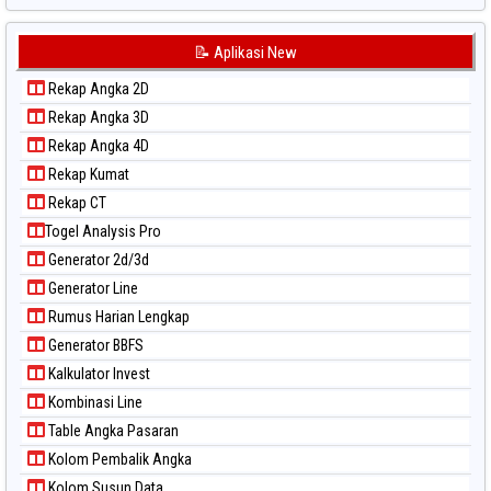
Paito Warna Japan 6d
Paito Warna Korea
📝 Aplikasi New
Paito Warna Kuda Lari
Rekap Angka 2D
Paito Warna Magnum Cambodia
Rekap Angka 3D
Paito Warna Nagoya
Rekap Angka 4D
Paito Warna New York Midday
Rekap Kumat
Paito Warna North Carolina Day
Rekap CT
Paito Warna Pcso
Togel Analysis Pro
Paito Warna Pennsylvania Day
Generator 2d/3d
Paito Warna Sao Paulo
Generator Line
Paito Warna Singapore
Rumus Harian Lengkap
Paito Warna Sydney
Generator BBFS
Paito Warna Sydney Lottery
Kalkulator Invest
Paito Warna Sydney Lottery 6d
Kombinasi Line
Paito Warna Sydney Lotto
Table Angka Pasaran
Paito Warna Sydney Pools 6d
Kolom Pembalik Angka
Paito Warna Taipei
Kolom Susun Data