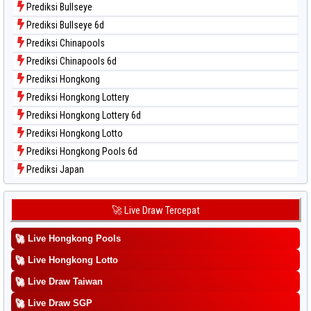
Prediksi Bullseye
Data Togel Sydney Pools 6d
Prediksi Bullseye 6d
Data Togel Taipei
Prediksi Chinapools
Data Togel Taiwan
Prediksi Chinapools 6d
Prediksi Hongkong
Prediksi Hongkong Lottery
Prediksi Hongkong Lottery 6d
Prediksi Hongkong Lotto
Prediksi Hongkong Pools 6d
Prediksi Japan
Prediksi Japan 6d
Prediksi Korea
🚀 Live Draw Tercepat
Prediksi Kuda Lari
🚀
Live Hongkong Pools
Prediksi Magnum Cambodia
Prediksi Nagoya
🚀
Live Hongkong Lotto
Prediksi North Carolina Day
🚀
Live Draw Taiwan
Prediksi Pcso
🚀
Live Draw SGP