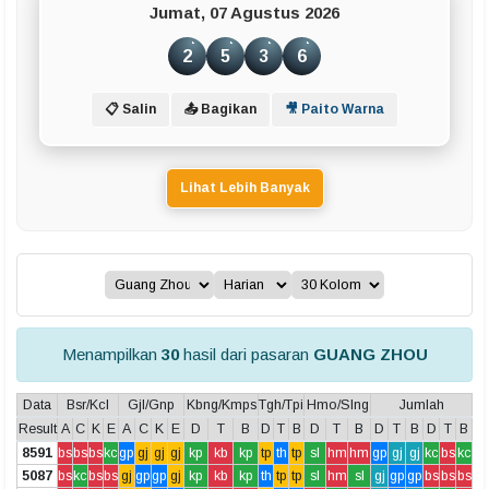
Jumat, 07 Agustus 2026
2
5
3
6
📋 Salin
📤 Bagikan
🎥 Paito Warna
Lihat Lebih Banyak
Menampilkan
30
hasil dari pasaran
GUANG ZHOU
Data
Bsr/Kcl
Gjl/Gnp
Kbng/Kmps
Tgh/Tpi
Hmo/Slng
Jumlah
Result
A
C
K
E
A
C
K
E
D
T
B
D
T
B
D
T
B
D
T
B
D
T
B
8591
bs
bs
bs
kc
gp
gj
gj
gj
kp
kb
kp
tp
th
tp
sl
hm
hm
gp
gj
gj
kc
bs
kc
5087
bs
kc
bs
bs
gj
gp
gp
gj
kp
kb
kp
th
tp
tp
sl
hm
sl
gj
gp
gp
bs
bs
bs