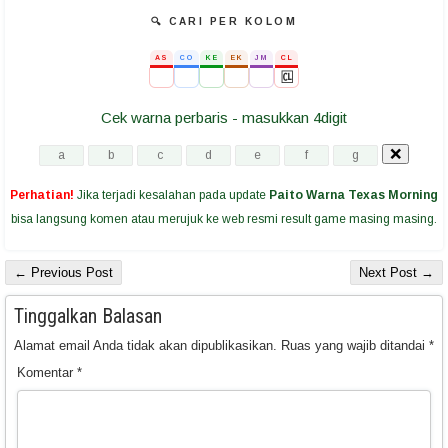
🔍 CARI PER KOLOM
AS
CO
KE
EK
JM
CL
🆑
Cek warna perbaris - masukkan 4digit
Perhatian!
Jika terjadi kesalahan pada update
Paito Warna Texas Morning
bisa langsung komen atau merujuk ke web resmi result game masing masing.
← Previous Post
Next Post →
Tinggalkan Balasan
Alamat email Anda tidak akan dipublikasikan.
Ruas yang wajib ditandai
*
Komentar
*