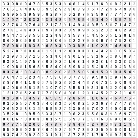
3
3
9
8
8
9
4
7
8
6
5
3
5
3
8
4
8
1
4
5
1
7
6
0
6
8
2
2
1
3
7
6
5
1
6
4
8
6
0
6
9
5
2
9
2
3
0
3
9
3
5
7
7
2
9
6
4
9
8
8
5
8
9
5
5
3
9
5
9
5
9
2
8
7
6
6
2
8
7
6
3
5
0
7
7
7
4
7
8
6
1
4
9
7
7
3
8
3
3
6
3
1
4
8
3
6
7
8
5
4
5
1
4
0
4
8
5
7
6
4
2
2
7
6
4
9
7
6
4
1
2
1
7
2
9
1
4
9
4
4
8
5
3
5
8
7
1
4
7
2
2
7
3
1
4
3
4
3
7
1
9
7
8
3
2
8
5
0
9
9
5
2
2
0
2
4
8
2
9
2
0
5
4
7
2
5
3
5
5
1
2
2
4
8
3
3
5
3
7
1
4
5
5
0
5
1
2
8
1
9
8
6
0
0
0
5
9
9
2
2
1
8
8
6
5
2
2
2
7
9
5
9
6
7
4
7
5
2
8
1
7
8
9
8
8
1
8
3
6
9
6
8
9
3
3
9
3
8
5
4
1
9
2
5
7
4
6
9
1
1
5
2
7
0
7
3
0
6
4
1
1
9
1
1
2
4
3
0
3
3
1
4
4
2
6
3
0
5
8
4
3
1
9
3
3
0
7
1
5
6
5
1
4
0
4
3
0
1
9
1
3
1
6
5
2
8
6
8
8
7
9
3
9
1
1
9
7
5
7
3
0
2
0
2
2
1
6
3
1
4
9
3
3
1
4
2
3
3
2
5
1
9
9
8
8
1
5
6
8
5
5
8
4
0
4
5
9
8
4
3
5
4
8
5
4
0
4
3
6
9
8
3
7
4
2
8
3
4
8
3
8
9
2
0
2
3
7
5
0
5
4
1
5
9
5
0
3
5
4
9
3
6
4
7
2
6
2
3
4
7
7
5
3
6
9
0
7
7
0
7
9
5
8
3
2
9
7
6
6
3
3
8
7
6
4
1
1
9
6
6
7
5
6
2
8
6
3
4
4
8
7
6
7
3
1
5
0
8
4
3
6
4
9
6
6
5
8
1
5
6
1
0
7
9
7
8
5
8
1
9
3
1
6
6
3
2
9
9
0
9
1
2
1
7
8
5
2
0
7
7
7
8
5
8
4
0
8
1
2
3
1
4
5
2
7
2
2
1
4
5
0
1
6
9
6
0
4
5
7
3
6
5
3
5
8
2
8
6
4
1
1
0
6
7
4
6
4
7
6
4
9
1
0
5
5
0
7
0
3
3
4
0
8
3
2
5
0
8
2
1
0
3
6
7
4
7
4
7
8
6
2
6
6
2
8
8
3
1
4
5
5
5
5
2
7
2
3
9
6
6
7
9
2
2
4
9
0
8
7
6
3
5
2
8
1
8
9
5
9
5
3
3
3
7
1
0
8
2
3
5
5
8
6
3
9
3
6
9
7
7
0
0
1
6
7
0
9
0
3
3
8
1
5
5
1
6
9
3
7
1
3
7
6
0
6
9
6
0
5
5
0
4
7
7
5
2
2
0
6
6
4
7
8
7
6
8
9
4
7
2
2
7
9
0
9
3
1
1
4
5
0
5
9
0
9
9
2
5
7
3
6
4
5
2
7
6
7
7
8
6
3
8
5
9
5
6
9
8
1
9
9
3
7
4
2
9
8
2
0
2
3
1
0
1
1
3
7
2
5
7
1
7
8
0
8
9
2
5
8
4