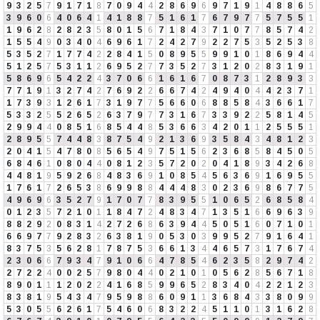
9
3
2
5
7
9
1
7
1
8
7
0
9
4
4
2
8
6
9
6
9
7
1
9
1
4
8
8
6
5
3
9
6
0
6
4
0
6
4
1
4
1
8
8
7
5
1
6
1
7
6
7
9
7
7
5
7
5
5
1
1
9
6
2
8
2
8
2
3
5
8
0
1
5
6
7
1
8
4
3
7
1
0
7
7
8
5
7
4
2
1
5
5
4
9
0
3
4
0
4
6
9
6
1
7
2
4
2
7
9
2
2
7
5
3
5
2
5
3
8
5
3
5
2
7
1
7
7
4
2
2
8
4
1
5
0
8
9
5
5
9
9
1
0
1
8
6
9
4
4
5
1
2
5
7
5
3
1
1
2
6
9
5
2
7
7
3
5
2
7
3
1
2
0
2
8
3
1
9
1
5
8
6
9
6
5
4
2
2
4
3
7
0
6
6
1
6
1
6
7
0
8
7
3
1
2
8
9
3
3
7
7
1
9
1
3
2
7
4
2
7
6
9
2
2
6
6
7
4
2
4
9
4
0
4
4
2
3
7
1
1
7
3
9
3
1
2
6
1
7
3
1
9
7
7
5
6
6
0
6
8
8
5
8
4
3
6
6
1
7
5
3
3
2
5
5
2
6
5
2
6
3
7
9
7
7
3
1
6
7
3
3
9
2
2
5
8
1
4
5
2
9
9
4
4
0
8
5
1
6
8
5
4
4
8
5
3
6
6
3
4
2
0
1
1
2
5
5
5
1
2
8
9
5
5
7
4
4
8
3
8
7
5
4
9
2
1
3
6
9
3
5
8
4
3
4
8
1
2
3
2
0
4
1
5
4
7
8
0
8
5
6
5
4
9
7
5
1
5
6
2
3
6
8
5
8
4
5
0
5
6
8
4
6
1
0
8
0
4
4
0
8
1
2
3
5
7
2
0
2
0
4
1
8
9
3
4
2
6
8
4
4
8
1
9
5
9
2
6
8
4
8
3
6
9
1
0
8
5
4
5
6
3
6
9
1
6
9
5
5
1
7
6
1
7
2
6
5
3
8
6
9
9
8
8
4
4
4
8
3
0
2
3
6
9
8
6
7
7
5
4
9
6
9
6
3
5
2
7
9
1
7
0
7
7
8
3
9
5
5
1
0
6
5
2
6
8
5
8
4
0
1
2
3
5
7
2
1
0
1
1
8
4
7
2
4
8
3
4
7
1
3
5
1
6
6
9
6
3
9
8
8
2
9
2
0
8
3
1
4
2
7
2
6
8
6
3
9
4
4
5
0
5
1
6
0
7
1
0
1
6
6
9
7
7
9
2
8
3
2
6
3
8
1
9
0
5
3
0
3
9
9
5
2
7
9
1
6
4
1
8
3
7
5
3
5
6
2
8
1
7
8
7
5
3
6
6
1
3
4
4
6
5
7
3
1
7
6
7
4
2
3
0
6
6
7
9
3
4
7
9
1
0
6
6
4
7
8
5
4
6
2
3
5
8
2
9
7
4
2
2
7
2
2
4
0
0
2
5
7
9
8
0
4
4
0
2
1
0
1
0
5
6
2
8
5
6
7
1
8
8
9
0
1
1
1
2
0
2
2
4
1
6
8
5
9
9
6
5
2
8
3
4
0
4
2
2
1
2
3
8
3
8
1
9
5
4
3
4
7
9
5
9
8
8
6
0
9
1
1
3
6
8
4
3
3
8
0
9
9
5
3
0
5
5
6
2
6
1
7
5
4
6
0
6
8
3
2
2
4
5
1
1
0
1
3
1
6
2
8