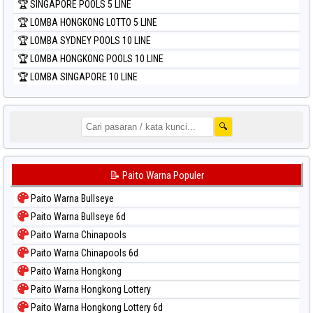
🏆 SINGAPORE POOLS 5 LINE
🏆 LOMBA HONGKONG LOTTO 5 LINE
🏆 LOMBA SYDNEY POOLS 10 LINE
🏆 LOMBA HONGKONG POOLS 10 LINE
🏆 LOMBA SINGAPORE 10 LINE
🔍
📝 Paito Warna Populer
Paito Warna Bullseye
Paito Warna Bullseye 6d
Paito Warna Chinapools
Paito Warna Chinapools 6d
Paito Warna Hongkong
Paito Warna Hongkong Lottery
Paito Warna Hongkong Lottery 6d