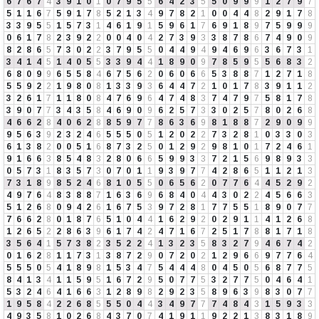
6
7
6
7
4
3
9
1
0
1
0
7
9
5
5
6
4
2
3
5
5
0
9
9
9
1
2
7
9
7
5
1
1
6
7
5
9
1
7
8
5
2
1
3
4
9
7
8
2
1
0
0
4
4
8
2
9
1
7
8
3
3
9
5
5
1
5
7
3
1
4
6
1
9
1
5
9
6
1
7
6
9
1
8
9
7
5
9
9
9
0
6
1
7
8
2
3
9
2
2
0
0
4
0
4
2
7
3
9
3
3
8
7
8
6
7
4
9
0
9
8
2
8
6
5
7
3
0
2
2
3
7
9
5
5
0
4
4
9
4
9
4
6
9
6
3
6
7
3
1
3
4
1
4
5
1
4
0
5
5
3
3
9
4
4
1
8
9
0
9
7
8
5
9
5
5
6
8
3
2
6
8
0
9
9
6
5
5
8
4
6
7
5
6
2
0
6
0
6
6
5
3
8
8
7
1
2
7
1
8
5
5
9
2
2
1
9
8
0
8
1
3
3
9
3
6
4
4
7
2
1
0
1
7
8
3
9
1
1
2
3
2
6
1
7
1
1
8
0
8
4
7
6
9
6
4
7
4
8
3
7
4
7
9
7
5
8
1
7
8
3
9
0
7
7
3
4
3
5
8
4
6
9
0
9
6
2
5
7
3
3
0
2
5
7
8
0
2
6
8
4
6
6
2
8
4
0
6
2
8
8
5
9
7
7
8
6
3
6
9
8
1
8
8
7
2
9
0
9
9
9
5
6
3
9
2
3
2
4
6
5
5
5
0
5
1
2
0
2
2
7
3
2
8
1
0
3
3
0
3
6
1
3
8
2
0
0
5
1
6
8
7
3
2
5
0
1
2
9
2
9
8
1
0
1
7
2
4
6
1
9
1
6
6
3
8
5
4
8
3
2
8
0
6
6
5
9
9
3
3
7
2
1
5
6
9
8
9
3
3
0
5
7
3
1
8
3
5
7
3
0
7
0
1
1
9
3
9
7
7
4
2
8
6
5
1
1
2
1
3
7
3
1
8
9
8
5
2
4
6
8
1
0
5
5
0
6
5
6
2
0
7
7
6
4
4
5
2
9
2
4
9
7
6
4
8
3
8
8
7
1
6
3
6
9
6
8
4
0
4
4
3
0
2
2
4
5
6
6
3
5
1
2
6
8
0
9
4
2
6
1
6
7
5
3
9
7
2
8
1
7
7
5
5
1
8
9
0
7
7
7
6
6
2
8
0
1
8
7
6
5
1
0
4
4
1
6
2
9
2
0
2
9
1
1
4
1
2
6
8
1
2
6
5
2
2
8
6
3
9
6
1
7
4
2
4
7
1
6
7
2
5
1
7
8
8
1
7
1
8
3
5
6
4
1
5
7
3
8
2
3
5
2
2
4
1
3
2
3
5
8
3
2
7
9
4
6
7
4
2
0
1
6
2
8
1
1
7
3
1
3
8
7
2
9
0
7
2
0
2
1
2
9
6
6
9
7
7
6
4
5
5
5
0
5
4
1
8
9
8
1
5
3
4
7
5
4
4
4
8
0
4
5
0
5
6
8
7
7
5
8
4
1
3
4
1
1
5
9
5
1
6
7
2
9
5
0
7
7
5
3
2
7
7
5
0
4
6
4
1
5
3
2
4
6
4
1
6
6
3
1
2
8
9
8
2
9
2
3
5
8
9
6
3
9
8
3
0
7
7
1
9
5
8
4
2
2
6
8
5
5
5
0
4
4
3
4
9
7
7
7
4
8
4
3
1
5
9
3
3
4
9
3
5
8
1
0
2
6
8
4
3
7
0
7
4
1
9
1
1
9
2
2
1
3
8
3
1
8
9