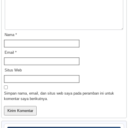
Nama
*
Email
*
Situs Web
Simpan nama, email, dan situs web saya pada peramban ini untuk
komentar saya berikutnya.