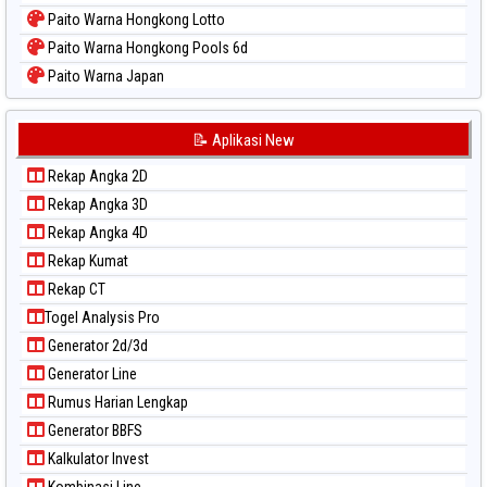
Paito Warna Hongkong Lotto
Paito Warna Hongkong Pools 6d
Paito Warna Japan
Paito Warna Japan 6d
Paito Warna Korea
📝 Aplikasi New
Paito Warna Kuda Lari
Rekap Angka 2D
Paito Warna Magnum Cambodia
Rekap Angka 3D
Paito Warna Nagoya
Rekap Angka 4D
Paito Warna New York Midday
Rekap Kumat
Paito Warna North Carolina Day
Rekap CT
Paito Warna Pcso
Togel Analysis Pro
Paito Warna Pennsylvania Day
Generator 2d/3d
Paito Warna Sao Paulo
Generator Line
Paito Warna Singapore
Rumus Harian Lengkap
Paito Warna Sydney
Generator BBFS
Paito Warna Sydney Lottery
Kalkulator Invest
Paito Warna Sydney Lottery 6d