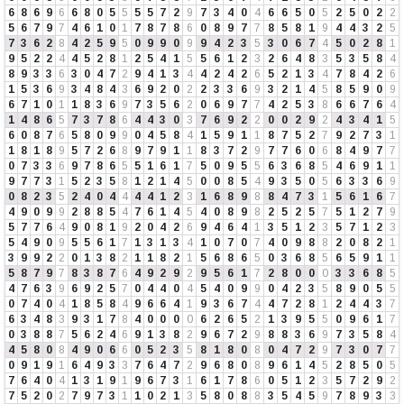
6
8
6
9
6
6
8
0
5
5
5
5
7
2
9
7
3
4
0
4
6
6
5
0
5
2
5
0
2
2
5
6
7
9
7
4
6
1
0
1
7
8
7
8
6
0
8
9
7
7
8
5
8
1
9
4
4
3
2
5
7
3
6
2
8
4
2
5
9
5
0
9
9
0
9
9
4
2
3
5
3
0
6
7
4
5
0
2
8
1
9
5
2
2
4
4
5
2
8
1
2
5
4
1
5
5
6
1
2
3
2
6
4
8
3
5
3
5
8
4
8
9
3
3
6
3
0
4
7
2
9
4
1
3
4
4
2
4
2
6
5
2
1
3
4
7
8
4
2
6
1
5
3
6
9
3
4
8
4
3
6
9
2
0
2
2
3
3
6
9
3
2
1
4
5
8
5
9
0
9
6
7
1
0
1
1
8
3
6
9
7
3
5
6
2
0
6
9
7
7
4
2
5
3
8
6
6
7
6
4
1
4
8
6
5
7
3
7
8
6
4
4
3
0
3
7
6
9
2
2
0
0
2
9
2
4
3
4
1
5
6
0
8
7
6
5
8
0
9
9
0
4
5
8
4
1
5
9
1
1
8
7
5
2
7
9
2
7
3
1
1
8
1
8
9
5
7
2
6
8
9
7
9
1
1
8
3
7
2
9
7
7
6
0
6
8
4
9
7
7
0
7
3
3
6
9
7
8
6
5
5
1
6
1
7
5
0
9
5
5
6
3
6
8
5
4
6
9
1
1
9
7
7
3
1
5
2
3
5
8
1
2
1
4
5
0
0
8
5
4
9
3
5
0
5
6
3
3
6
9
0
8
2
3
5
2
4
0
4
4
4
4
1
2
3
1
6
8
9
8
8
4
7
3
1
5
6
1
6
7
4
9
0
9
9
2
8
8
5
4
7
6
1
4
5
4
0
8
9
8
2
5
2
5
7
5
1
2
7
9
5
7
7
6
4
9
0
8
1
9
2
0
4
2
6
9
4
6
4
1
3
5
1
2
3
5
7
1
2
3
5
4
9
0
9
5
5
6
1
7
1
3
1
3
4
1
0
7
0
7
4
0
9
8
8
2
0
8
2
1
3
9
9
2
2
0
1
3
8
2
1
1
8
2
1
5
6
8
6
5
0
3
6
8
5
6
5
9
1
1
5
8
7
9
7
8
3
8
7
6
4
9
2
9
2
9
5
6
1
7
2
8
0
0
0
3
3
6
8
5
4
7
6
3
9
6
9
2
5
7
0
4
4
0
4
5
4
0
9
9
0
4
2
3
5
8
9
0
5
5
0
7
4
0
4
1
8
5
8
4
9
6
6
4
1
9
3
6
7
4
4
7
2
8
1
2
4
4
3
7
6
3
4
8
3
9
3
1
7
8
4
0
0
0
0
6
2
6
5
2
1
3
9
5
5
0
9
6
1
7
0
3
8
8
7
5
6
2
4
6
9
1
3
8
2
9
6
7
2
9
8
8
3
6
9
7
3
5
8
4
4
5
8
0
8
4
9
0
6
6
0
5
2
3
5
8
1
8
0
8
0
4
7
2
9
7
3
0
7
7
0
9
1
9
1
6
4
9
3
3
7
6
4
7
2
9
6
8
0
8
9
6
1
4
5
2
8
5
0
5
7
6
4
0
4
1
3
1
9
1
9
6
7
3
1
6
1
7
8
6
0
5
1
2
3
5
7
2
9
2
7
5
2
0
2
7
9
7
3
1
1
0
2
1
3
5
8
0
8
8
3
5
4
5
9
7
8
9
3
3