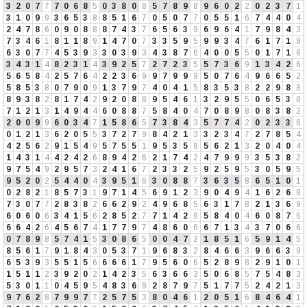
3
2
0
7
7
7
0
6
8
5
0
3
8
0
8
5
7
8
9
8
9
6
0
2
2
0
2
3
7
1
3
1
0
9
9
3
6
5
3
8
8
5
1
6
7
0
5
0
7
7
0
5
5
1
6
7
4
4
0
4
2
4
7
8
6
0
9
0
8
8
8
7
4
3
7
6
5
6
3
9
6
9
6
4
1
7
9
8
4
3
7
3
4
6
1
8
1
1
8
9
1
4
7
0
7
3
3
5
9
5
9
9
3
4
7
6
1
7
1
8
6
3
0
7
7
4
5
3
9
3
3
0
3
9
3
4
3
8
7
6
4
0
0
5
5
0
1
7
1
8
3
4
3
1
4
8
2
3
1
4
3
9
2
5
7
2
7
2
3
5
5
7
3
6
9
1
3
4
2
6
5
6
5
8
4
2
5
7
6
4
2
2
3
6
9
9
7
9
9
9
5
0
7
6
4
9
6
6
5
2
5
8
5
3
8
0
7
9
0
9
1
3
7
9
7
4
0
4
1
5
8
3
5
3
8
2
2
9
8
8
8
9
3
8
2
8
1
7
4
2
9
2
0
8
8
9
5
4
6
1
3
2
9
5
5
0
6
5
3
8
7
1
2
1
3
1
4
9
4
4
6
0
8
8
7
5
8
4
0
4
7
0
8
9
8
0
8
3
8
2
2
0
0
9
9
6
0
3
4
7
1
5
8
6
5
7
3
8
4
3
5
7
7
4
2
0
2
3
3
6
0
1
2
1
3
6
2
0
5
5
3
7
2
7
9
8
4
2
1
3
3
2
3
4
7
2
7
8
5
4
4
2
5
6
2
9
1
5
4
9
5
7
5
5
1
9
5
3
5
8
5
6
2
1
3
2
0
4
0
4
1
4
3
1
4
4
2
4
2
6
8
9
4
2
6
2
1
7
4
2
4
7
9
9
9
3
5
3
8
2
9
7
5
4
9
2
9
5
7
3
2
4
1
6
7
2
3
3
2
5
9
2
5
9
5
3
0
5
9
5
9
5
2
0
2
5
4
4
0
4
3
9
5
1
6
3
0
8
8
7
3
6
3
5
8
6
5
1
0
1
0
2
8
2
1
8
5
7
3
1
9
7
1
4
5
6
9
1
2
3
9
0
4
9
4
1
6
2
6
8
7
3
0
7
7
2
8
3
8
2
6
6
2
9
2
4
9
6
8
5
6
3
1
7
8
2
1
3
6
9
6
0
6
0
6
3
4
1
5
6
2
8
5
2
7
7
1
4
2
6
5
8
4
0
4
6
0
8
7
6
6
6
4
2
6
4
5
6
7
4
1
7
7
9
7
4
8
6
0
6
6
7
1
3
4
3
7
0
6
6
0
7
8
9
8
5
7
4
1
5
3
0
8
6
5
0
0
4
7
2
1
8
5
1
6
5
9
1
4
5
8
5
6
1
7
9
1
8
4
3
0
5
3
7
1
9
6
8
3
2
8
4
6
6
3
9
6
6
3
9
6
5
3
9
3
5
5
1
5
6
6
6
6
1
7
9
5
6
0
6
5
2
8
9
8
2
9
1
0
1
1
5
1
1
2
3
9
2
0
2
1
4
2
3
5
6
3
6
6
3
5
0
6
8
5
7
5
4
8
3
5
3
0
1
1
0
4
5
9
5
4
8
3
6
9
2
8
7
9
7
5
1
7
7
5
2
4
2
1
3
9
7
6
2
8
7
9
9
7
7
2
5
7
5
3
8
0
4
6
1
2
0
5
1
6
8
4
6
4
1