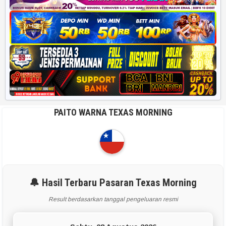
PAITO WARNA TEXAS MORNING
🔔 Hasil Terbaru Pasaran Texas Morning
Result berdasarkan tanggal pengeluaran resmi