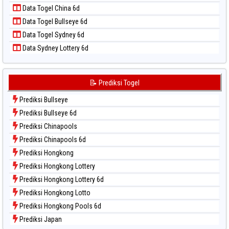
Data Togel North Carolina Day
Data Togel China 6d
Data Togel Pcso
Data Togel Bullseye 6d
Data Togel Sao Paulo
Data Togel Sydney 6d
Data Togel Singapore
Data Sydney Lottery 6d
Data Togel Sydney
Data Togel Sydney Lottery
Data Togel Sydney Lottery 6d
📝 Prediksi Togel
Data Togel Sydney Lotto
Prediksi Bullseye
Data Togel Sydney Pools 6d
Prediksi Bullseye 6d
Data Togel Taipei
Prediksi Chinapools
Data Togel Taiwan
Prediksi Chinapools 6d
Prediksi Hongkong
Prediksi Hongkong Lottery
Prediksi Hongkong Lottery 6d
Prediksi Hongkong Lotto
Prediksi Hongkong Pools 6d
Prediksi Japan