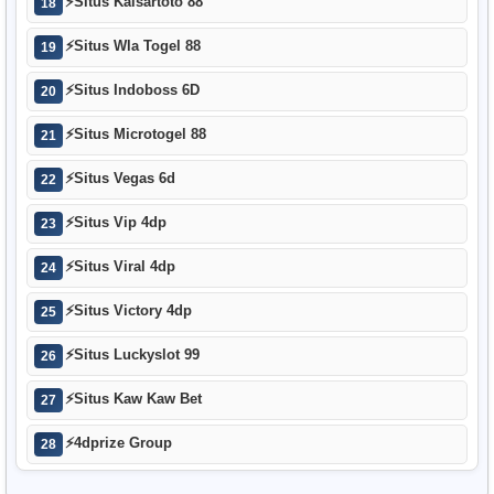
⚡
Situs Kaisartoto 88
18
⚡
Situs Wla Togel 88
19
⚡
Situs Indoboss 6D
20
⚡
Situs Microtogel 88
21
⚡
Situs Vegas 6d
22
⚡
Situs Vip 4dp
23
⚡
Situs Viral 4dp
24
⚡
Situs Victory 4dp
25
⚡
Situs Luckyslot 99
26
⚡
Situs Kaw Kaw Bet
27
⚡
4dprize Group
28