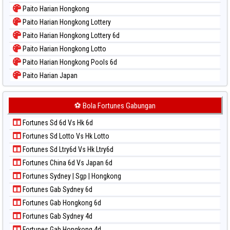
Paito Harian Hongkong
Paito Harian Hongkong Lottery
Paito Harian Hongkong Lottery 6d
Paito Harian Hongkong Lotto
Paito Harian Hongkong Pools 6d
Paito Harian Japan
Paito Harian Japan 6d
Paito Harian Korea
⚽ Bola Fortunes Gabungan
Paito Harian Kuda Lari
Fortunes Sd 6d Vs Hk 6d
Paito Harian Magnum Cambodia
Fortunes Sd Lotto Vs Hk Lotto
Paito Harian Nagoya
Fortunes Sd Ltry6d Vs Hk Ltry6d
Paito Harian New York Midday
Fortunes China 6d Vs Japan 6d
Paito Harian North Carolina Day
Fortunes Sydney | Sgp | Hongkong
Paito Harian Pcso
Fortunes Gab Sydney 6d
Paito Harian Pennsylvania Day
Fortunes Gab Hongkong 6d
Paito Harian Sao Paulo
Fortunes Gab Sydney 4d
Paito Harian Singapore
Fortunes Gab Hongkong 4d