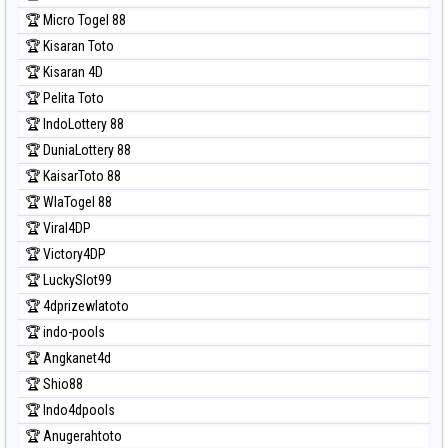
🏆 Micro Togel 88
🏆 Kisaran Toto
🏆 Kisaran 4D
🏆 Pelita Toto
🏆 IndoLottery 88
🏆 DuniaLottery 88
🏆 KaisarToto 88
🏆 WlaTogel 88
🏆 Viral4DP
🏆 Victory4DP
🏆 LuckySlot99
🏆 4dprizewlatoto
🏆 indo-pools
🏆 Angkanet4d
🏆 Shio88
🏆 Indo4dpools
🏆 Anugerahtoto