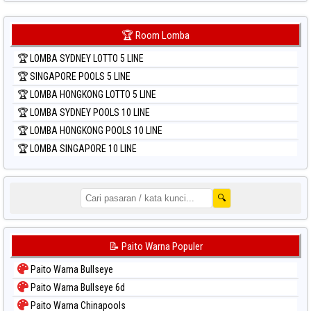
🏆 Room Lomba
🏆 LOMBA SYDNEY LOTTO 5 LINE
🏆 SINGAPORE POOLS 5 LINE
🏆 LOMBA HONGKONG LOTTO 5 LINE
🏆 LOMBA SYDNEY POOLS 10 LINE
🏆 LOMBA HONGKONG POOLS 10 LINE
🏆 LOMBA SINGAPORE 10 LINE
🔍
📝 Paito Warna Populer
Paito Warna Bullseye
Paito Warna Bullseye 6d
Paito Warna Chinapools