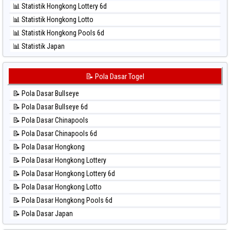
📊 Statistik Hongkong Lottery 6d
⚽ Bola Hitam Sydney
📊 Statistik Hongkong Lotto
⚽ Bola Hitam Sydney Lottery
📊 Statistik Hongkong Pools 6d
⚽ Bola Hitam Sydney Lottery 6d
📊 Statistik Japan
⚽ Bola Hitam Sydney Lotto
📊 Statistik Japan 6d
⚽ Bola Hitam Sydney Pools 6d
📊 Statistik Korea
📝 Pola Dasar Togel
⚽ Bola Hitam Taipei
📊 Statistik Kuda Lari
⚽ Bola Hitam Taiwan
📝 Pola Dasar Bullseye
📊 Statistik Magnum Cambodia
📝 Pola Dasar Bullseye 6d
📊 Statistik Nagoya
📝 Pola Dasar Chinapools
📊 Statistik New York Midday
📝 Pola Dasar Chinapools 6d
📊 Statistik North Carolina Day
📝 Pola Dasar Hongkong
📊 Statistik Pcso
📝 Pola Dasar Hongkong Lottery
📊 Statistik Pennsylvania Day
📝 Pola Dasar Hongkong Lottery 6d
📊 Statistik Sao Paulo
📝 Pola Dasar Hongkong Lotto
📊 Statistik Singapore
📝 Pola Dasar Hongkong Pools 6d
📊 Statistik Sydney
📝 Pola Dasar Japan
📊 Statistik Sydney Lottery
📝 Pola Dasar Japan 6d