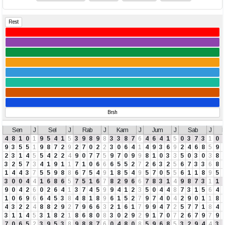
Rest
Brsh
Sen
J
Sel
J
Rab
J
Kam
J
Jum
J
Sab
J
M
4
8
1
0
1
9
5
4
1
5
3
9
8
9
8
3
3
8
7
6
4
6
4
1
5
0
3
7
3
1
0
9
3
5
5
1
9
8
7
2
9
2
7
0
2
2
3
0
6
4
1
4
9
3
6
9
2
4
6
8
5
9
2
3
1
4
5
5
4
2
2
4
9
0
7
7
5
9
7
0
9
9
8
1
0
3
3
5
0
3
0
3
8
3
2
5
7
3
4
1
9
1
1
7
1
0
6
6
6
5
5
2
7
2
6
3
2
5
6
7
3
3
6
8
1
4
4
3
7
5
5
9
8
8
6
7
5
4
9
1
8
5
4
9
5
7
0
5
5
6
1
1
8
9
5
3
0
0
4
4
1
6
8
6
5
7
5
1
6
7
8
2
9
6
6
7
8
3
1
4
9
8
7
3
1
1
9
0
4
2
6
0
2
6
4
1
3
7
4
5
9
9
4
1
2
3
5
0
4
4
8
7
3
1
5
6
4
1
0
6
9
6
6
4
5
3
8
4
8
1
8
9
6
1
5
2
7
9
7
4
0
4
2
9
0
1
1
8
4
3
2
2
4
8
8
2
9
2
7
9
6
6
3
2
1
6
1
7
9
9
4
7
2
5
7
7
1
8
4
3
1
1
4
5
3
1
8
2
1
8
6
8
0
8
3
0
2
9
2
9
1
7
0
7
2
6
7
9
7
9
7
0
6
5
2
3
9
5
3
8
9
8
8
7
6
0
4
8
0
8
5
9
6
8
5
3
2
9
4
4
3