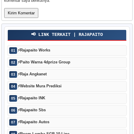
komentar saya berikutnya.
📢 LINK TERKAIT | RAJAPAITO
⚡
Rajapaito Works
01
⚡
Paito Warna 4dprize Group
02
⚡
Raja Angkanet
03
⚡
Website Mura Prediksi
04
⚡
Rajapaito INK
05
⚡
Rajapaito Sbs
06
⚡
Rajapaito Autos
07