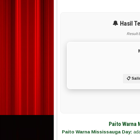
🔔 Hasil T
Result 
📋 Sali
Paito Warna 
Paito Warna Mississauga Day:
ada