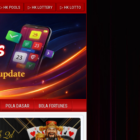
▷ HK POOLS
▷ HK LOTTERY
▷ HK LOTTO
POLA DASAR
BOLA FORTUNES