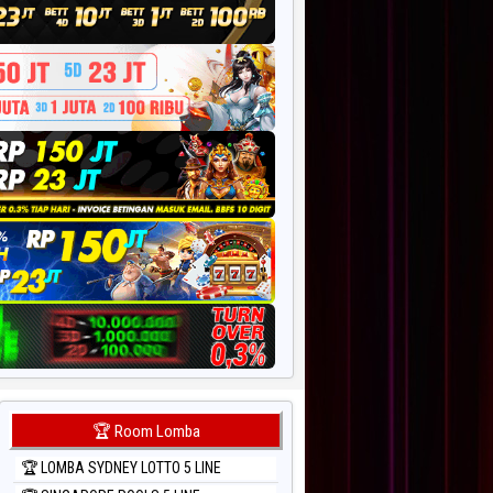
🏆 Room Lomba
🏆 LOMBA SYDNEY LOTTO 5 LINE