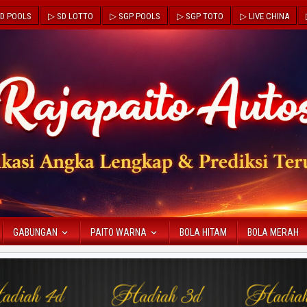
D POOLS
▷ SD LOTTO
▷ SGP POOLS
▷ SGP TOTO
▷ LIVE CHINA
GABUNGAN
PAITO WARNA
BOLA HITAM
BOLA MERAH