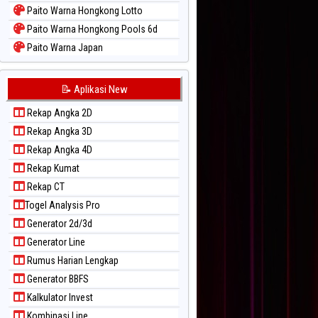
Paito Warna Hongkong Lotto
Paito Warna Hongkong Pools 6d
Paito Warna Japan
Paito Warna Japan 6d
Paito Warna Korea
📝 Aplikasi New
Paito Warna Kuda Lari
Rekap Angka 2D
Paito Warna Magnum Cambodia
Rekap Angka 3D
Paito Warna Nagoya
Rekap Angka 4D
Paito Warna New York Midday
Rekap Kumat
Paito Warna North Carolina Day
Rekap CT
Paito Warna Pcso
Togel Analysis Pro
Paito Warna Pennsylvania Day
Generator 2d/3d
Paito Warna Sao Paulo
Generator Line
Paito Warna Singapore
Rumus Harian Lengkap
Paito Warna Sydney
Generator BBFS
Paito Warna Sydney Lottery
Kalkulator Invest
Paito Warna Sydney Lottery 6d
Kombinasi Line