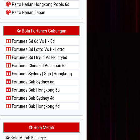
Paito Harian Hongkong Pools 6d
Paito Harian Japan
Paito Harian Japan 6d
Paito Harian Korea
⚽ Bola Fortunes Gabungan
Paito Harian Kuda Lari
Fortunes Sd 6d Vs Hk 6d
Paito Harian Magnum Cambodia
Fortunes Sd Lotto Vs Hk Lotto
Paito Harian Nagoya
Fortunes Sd Ltry6d Vs Hk Ltry6d
Paito Harian New York Midday
Fortunes China 6d Vs Japan 6d
Paito Harian North Carolina Day
Fortunes Sydney | Sgp | Hongkong
Paito Harian Pcso
Fortunes Gab Sydney 6d
Paito Harian Pennsylvania Day
Fortunes Gab Hongkong 6d
Paito Harian Sao Paulo
Fortunes Gab Sydney 4d
Paito Harian Singapore
Fortunes Gab Hongkong 4d
Paito Harian Sydney
Paito Harian Sydney Lottery
Paito Harian Sydney Lottery 6d
⚽ Bola Merah
Paito Harian Sydney Lotto
⚽ Bola Merah Bullseye