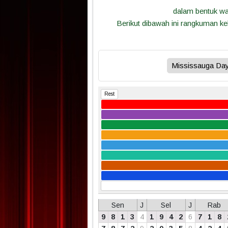
dalam bentuk wa
Berikut dibawah ini rangkuman k
Rest
Sen
J
Sel
J
Rab
9
8
1
3
4
1
9
4
2
6
7
1
8