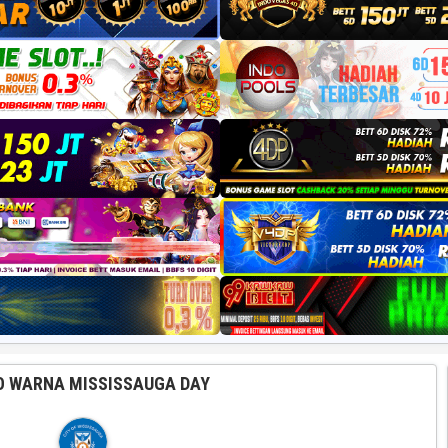
O WARNA MISSISSAUGA DAY