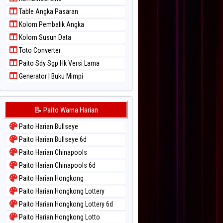
Paito Warna Sydney Lotto
Table Angka Pasaran
Paito Warna Sydney Pools 6d
Kolom Pembalik Angka
Paito Warna Taipei
Kolom Susun Data
Paito Warna Taiwan
Toto Converter
Paito Sdy Sgp Hk Versi Lama
Generator | Buku Mimpi
📝 Paito Warna Harian
Paito Harian Bullseye
Paito Harian Bullseye 6d
Paito Harian Chinapools
Paito Harian Chinapools 6d
Paito Harian Hongkong
Paito Harian Hongkong Lottery
Paito Harian Hongkong Lottery 6d
Paito Harian Hongkong Lotto