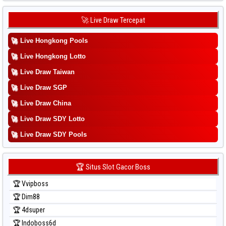
Prediksi Japan 6d
Prediksi Korea
🚀 Live Draw Tercepat
Prediksi Kuda Lari
🚀
Live Hongkong Pools
Prediksi Magnum Cambodia
Prediksi Nagoya
🚀
Live Hongkong Lotto
Prediksi North Carolina Day
🚀
Live Draw Taiwan
Prediksi Pcso
🚀
Live Draw SGP
Prediksi Sao Paulo
🚀
Live Draw China
Prediksi Singapore
🚀
Live Draw SDY Lotto
Prediksi Sydney
🚀
Prediksi Sydney Lottery
Live Draw SDY Pools
Prediksi Sydney Lottery 6d
Prediksi Sydney Lotto
🏆 Situs Slot Gacor Boss
Prediksi Sydney Pools 6d
🏆 Vvipboss
Prediksi Taipei
🏆 Dim88
Prediksi Taiwan
🏆 4dsuper
🏆 Indoboss6d