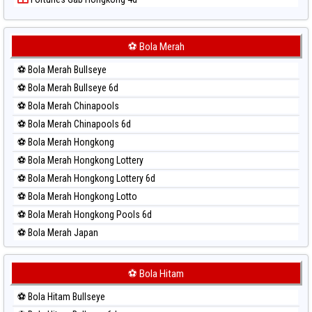
Paito Harian Sydney
Paito Harian Sydney Lottery
Paito Harian Sydney Lottery 6d
⚽ Bola Merah
Paito Harian Sydney Lotto
⚽ Bola Merah Bullseye
Paito Harian Sydney Pools 6d
⚽ Bola Merah Bullseye 6d
Paito Harian Taipei
⚽ Bola Merah Chinapools
Paito Harian Taiwan
⚽ Bola Merah Chinapools 6d
⚽ Bola Merah Hongkong
⚽ Bola Merah Hongkong Lottery
⚽ Bola Merah Hongkong Lottery 6d
⚽ Bola Merah Hongkong Lotto
⚽ Bola Merah Hongkong Pools 6d
⚽ Bola Merah Japan
⚽ Bola Merah Japan 6d
⚽ Bola Merah Korea
⚽ Bola Hitam
⚽ Bola Merah Kuda Lari
⚽ Bola Hitam Bullseye
⚽ Bola Merah Magnum Cambodia