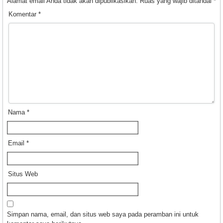
Alamat email Anda tidak akan dipublikasikan.
Ruas yang wajib ditandai
*
Komentar
*
Nama
*
Email
*
Situs Web
Simpan nama, email, dan situs web saya pada peramban ini untuk