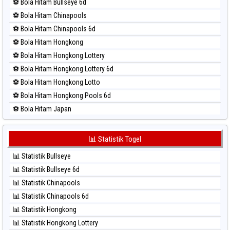
⚽ Bola Hitam Bullseye 6d
⚽ Bola Merah Nagoya
⚽ Bola Hitam Chinapools
⚽ Bola Merah North Carolina Day
⚽ Bola Hitam Chinapools 6d
⚽ Bola Merah Pcso
⚽ Bola Hitam Hongkong
⚽ Bola Merah Sao Paulo
⚽ Bola Hitam Hongkong Lottery
⚽ Bola Merah Singapore
⚽ Bola Hitam Hongkong Lottery 6d
⚽ Bola Merah Sydney
⚽ Bola Hitam Hongkong Lotto
⚽ Bola Merah Sydney Lottery
⚽ Bola Hitam Hongkong Pools 6d
⚽ Bola Merah Sydney Lottery 6d
⚽ Bola Hitam Japan
⚽ Bola Merah Sydney Lotto
⚽ Bola Hitam Japan 6d
⚽ Bola Merah Sydney Pools 6d
⚽ Bola Hitam Korea
📊 Statistik Togel
⚽ Bola Merah Taipei
⚽ Bola Hitam Kuda Lari
⚽ Bola Merah Taiwan
📊 Statistik Bullseye
⚽ Bola Hitam Magnum Cambodia
📊 Statistik Bullseye 6d
⚽ Bola Hitam Nagoya
📊 Statistik Chinapools
⚽ Bola Hitam North Carolina Day
📊 Statistik Chinapools 6d
⚽ Bola Hitam Pcso
📊 Statistik Hongkong
⚽ Bola Hitam Sao Paulo
📊 Statistik Hongkong Lottery
⚽ Bola Hitam Singapore