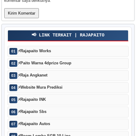
komentar saya berikutnya.
📢 LINK TERKAIT | RAJAPAITO
⚡
Rajapaito Works
01
⚡
Paito Warna 4dprize Group
02
⚡
Raja Angkanet
03
⚡
Website Mura Prediksi
04
⚡
Rajapaito INK
05
⚡
Rajapaito Sbs
06
⚡
Rajapaito Autos
07