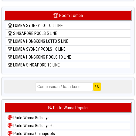
🏆 Room Lomba
🏆 LOMBA SYDNEY LOTTO 5 LINE
🏆 SINGAPORE POOLS 5 LINE
🏆 LOMBA HONGKONG LOTTO 5 LINE
🏆 LOMBA SYDNEY POOLS 10 LINE
🏆 LOMBA HONGKONG POOLS 10 LINE
🏆 LOMBA SINGAPORE 10 LINE
🔍
📝 Paito Warna Populer
Paito Warna Bullseye
Paito Warna Bullseye 6d
Paito Warna Chinapools