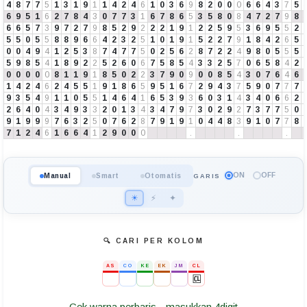
4
8
7
7
5
1
3
1
9
1
1
4
2
4
6
1
0
3
6
9
8
2
0
0
0
6
6
4
3
7
5
6
9
5
1
6
2
7
8
4
3
0
7
7
3
1
6
7
8
6
5
3
5
8
0
8
4
7
2
7
9
8
6
6
5
7
3
9
7
2
7
9
8
5
2
9
2
2
2
1
9
1
2
2
5
9
5
3
6
9
5
5
2
5
5
0
5
5
8
8
9
6
6
4
2
3
2
5
1
0
1
9
1
5
2
2
7
9
1
8
4
2
6
5
0
0
4
9
4
1
2
5
3
8
7
4
7
7
5
0
2
5
6
2
8
7
2
2
4
9
8
0
5
5
5
5
9
8
5
4
1
8
9
2
2
5
2
6
0
6
7
5
8
5
4
3
3
2
5
7
0
6
5
8
4
2
0
0
0
0
0
8
1
1
9
1
8
5
0
2
2
3
7
9
0
9
0
0
8
5
4
3
0
7
6
4
6
1
4
2
4
6
2
4
5
5
1
9
1
8
6
5
9
5
1
6
7
2
9
4
3
7
5
9
0
7
7
7
9
3
5
4
9
1
1
0
5
5
1
4
6
4
1
6
5
3
9
3
6
0
3
1
4
3
4
0
6
6
2
2
6
4
0
4
3
4
9
3
3
2
0
1
3
4
3
4
7
9
7
3
0
2
9
2
7
3
7
7
5
0
9
1
9
9
9
7
6
3
2
5
0
7
6
2
8
7
9
1
9
1
0
4
4
8
3
9
1
0
7
7
8
7
1
2
4
6
1
6
6
4
1
2
9
0
0
0
.
.
.
ON
OFF
Manual
Smart
Otomatis
GARIS
☀
⚡
✦
🔍 CARI PER KOLOM
AS
CO
KE
EK
JM
CL
🆑
Cek warna perbaris - masukkan 4digit