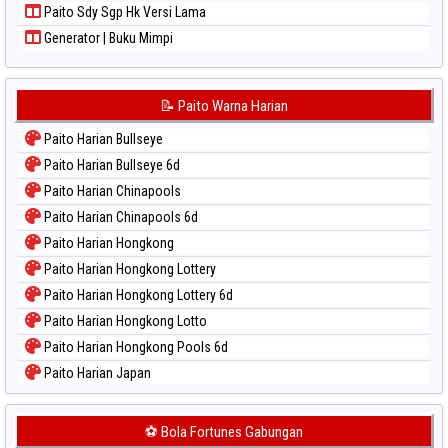
Paito Sdy Sgp Hk Versi Lama
Generator | Buku Mimpi
📝 Paito Warna Harian
Paito Harian Bullseye
Paito Harian Bullseye 6d
Paito Harian Chinapools
Paito Harian Chinapools 6d
Paito Harian Hongkong
Paito Harian Hongkong Lottery
Paito Harian Hongkong Lottery 6d
Paito Harian Hongkong Lotto
Paito Harian Hongkong Pools 6d
Paito Harian Japan
Paito Harian Japan 6d
Paito Harian Korea
⚽ Bola Fortunes Gabungan