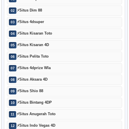
⚡
Situs Dim 88
02
⚡
Situs 4dsuper
03
⚡
Situs Kisaran Toto
04
⚡
Situs Kisaran 4D
05
⚡
Situs Pelita Toto
06
⚡
Situs 4dprize Wla
07
⚡
Situs Aksara 4D
08
⚡
Situs Shio 88
09
⚡
Situs Bintang 4DP
10
⚡
Situs Anugerah Toto
11
⚡
Situs Indo Vegas 4D
12