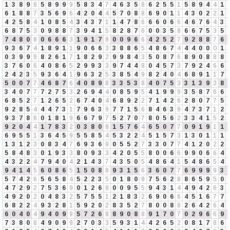
1
3
8
9
8
5
8
9
9
9
5
8
3
4
7
4
6
3
5
8
6
2
5
5
1
5
8
9
4
4
1
6
1
8
8
7
3
5
6
9
6
4
2
0
4
4
5
7
0
8
8
6
9
0
1
1
4
3
0
2
2
1
4
2
5
8
4
1
0
8
5
4
3
4
3
7
1
1
4
7
8
6
6
6
0
6
6
4
6
7
6
4
3
6
8
7
5
3
0
9
8
8
7
3
9
4
1
5
8
2
8
7
6
0
0
3
5
8
6
6
7
5
3
5
7
4
8
0
8
0
6
6
6
3
1
9
1
7
8
0
0
9
6
6
4
2
5
2
7
9
2
8
8
7
6
9
3
6
7
4
1
8
9
1
1
9
0
6
6
3
3
8
8
6
5
4
8
6
7
4
4
4
0
0
0
1
0
3
9
9
9
8
2
6
1
7
1
8
2
9
2
9
9
8
4
3
5
0
8
7
6
8
9
0
8
8
8
3
7
6
0
6
4
0
8
6
5
2
9
9
3
3
9
7
4
4
8
0
4
5
7
3
7
9
2
4
6
6
2
4
2
3
5
9
3
6
4
1
9
6
3
2
5
3
8
5
4
9
8
2
4
0
4
6
8
9
1
1
7
5
0
0
7
7
4
6
8
7
6
4
0
8
9
8
3
3
5
3
8
4
0
7
5
3
3
1
3
9
3
8
3
4
0
7
7
7
2
7
5
3
2
6
9
4
4
0
8
5
9
5
4
1
9
9
9
3
5
8
7
6
6
6
8
5
2
7
1
2
6
5
2
6
7
4
0
4
6
8
9
2
2
7
1
4
2
6
2
8
0
7
7
5
9
2
8
5
4
4
4
7
3
1
7
9
6
3
9
7
7
1
5
6
8
4
6
3
9
4
7
3
7
1
2
9
3
7
8
6
0
1
8
1
9
6
6
7
9
7
5
2
7
0
7
8
0
5
6
2
3
3
4
1
5
2
9
2
0
4
4
1
7
8
3
2
0
3
8
0
8
1
5
7
6
4
6
5
0
7
7
0
9
1
9
1
1
6
9
5
5
1
3
6
4
5
9
5
5
8
5
4
5
3
2
2
4
5
1
5
7
3
1
3
0
1
1
1
1
3
1
2
3
0
8
3
4
7
6
9
3
6
9
0
5
5
2
7
3
3
0
7
7
4
1
2
0
2
2
5
8
4
8
3
0
1
9
3
3
8
0
9
3
3
4
2
0
5
5
8
0
0
6
6
9
9
0
6
6
4
4
3
2
2
4
7
9
4
0
4
2
1
4
3
7
4
3
5
0
5
4
8
6
4
1
5
4
8
6
5
4
9
4
1
4
5
6
0
8
6
5
1
5
0
8
8
9
3
1
5
6
3
6
0
7
7
6
9
9
9
9
3
5
7
4
2
6
5
6
5
8
4
5
2
2
3
5
0
1
8
0
8
7
5
6
2
8
8
6
5
9
5
0
4
7
2
9
2
7
5
3
6
9
0
1
2
6
8
0
0
9
5
5
9
4
3
1
4
4
9
4
2
6
3
4
9
2
0
2
0
4
8
3
2
5
7
5
5
1
2
1
8
3
2
6
9
0
6
6
4
5
1
6
7
7
6
8
2
2
4
9
3
2
8
1
5
9
2
0
2
8
3
5
2
7
8
0
0
8
8
2
6
4
2
6
4
6
0
4
0
4
9
4
0
9
9
5
7
2
6
8
8
9
0
8
8
9
1
7
0
7
0
2
9
6
6
9
7
3
8
0
8
4
9
0
9
9
2
7
0
3
3
5
9
3
1
4
4
2
6
5
2
0
8
1
7
8
6