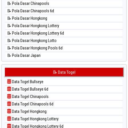
📝 Pola Dasar Chinapools
📊 Statistik New York Midday
📝 Pola Dasar Chinapools 6d
📊 Statistik North Carolina Day
📝 Pola Dasar Hongkong
📊 Statistik Pcso
📝 Pola Dasar Hongkong Lottery
📊 Statistik Pennsylvania Day
📝 Pola Dasar Hongkong Lottery 6d
📊 Statistik Sao Paulo
📝 Pola Dasar Hongkong Lotto
📊 Statistik Singapore
📝 Pola Dasar Hongkong Pools 6d
📊 Statistik Sydney
📝 Pola Dasar Japan
📊 Statistik Sydney Lottery
📝 Pola Dasar Japan 6d
📊 Statistik Sydney Lottery 6d
📝 Pola Dasar Korea
📝 Data Togel
📊 Statistik Sydney Lotto
📝 Pola Dasar Kuda Lari
📊 Statistik Sydney Pools 6d
Data Togel Bullseye
📝 Pola Dasar Magnum Cambodia
📊 Statistik Taipei
Data Togel Bullseye 6d
📝 Pola Dasar Nagoya
📊 Statistik Taiwan
Data Togel Chinapools
📝 Pola Dasar North Carolina Day
Data Togel Chinapools 6d
📝 Pola Dasar Pcso
Data Togel Hongkong
📝 Pola Dasar Sao Paulo
Data Togel Hongkong Lottery
📝 Pola Dasar Singapore
Data Togel Hongkong Lottery 6d