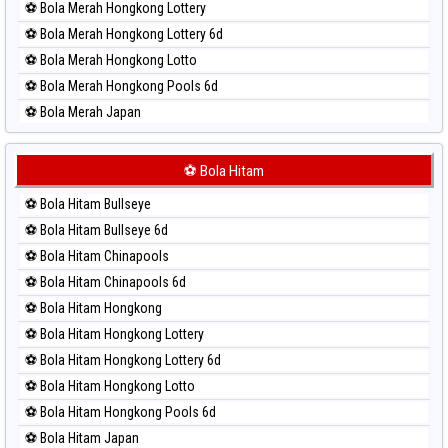
⚽ Bola Merah Hongkong Lottery
⚽ Bola Merah Hongkong Lottery 6d
⚽ Bola Merah Hongkong Lotto
⚽ Bola Merah Hongkong Pools 6d
⚽ Bola Merah Japan
⚽ Bola Merah Japan 6d
⚽ Bola Merah Korea
⚽ Bola Hitam
⚽ Bola Merah Kuda Lari
⚽ Bola Hitam Bullseye
⚽ Bola Merah Magnum Cambodia
⚽ Bola Hitam Bullseye 6d
⚽ Bola Merah Nagoya
⚽ Bola Hitam Chinapools
⚽ Bola Merah North Carolina Day
⚽ Bola Hitam Chinapools 6d
⚽ Bola Merah Pcso
⚽ Bola Hitam Hongkong
⚽ Bola Merah Sao Paulo
⚽ Bola Hitam Hongkong Lottery
⚽ Bola Merah Singapore
⚽ Bola Hitam Hongkong Lottery 6d
⚽ Bola Merah Sydney
⚽ Bola Hitam Hongkong Lotto
⚽ Bola Merah Sydney Lottery
⚽ Bola Hitam Hongkong Pools 6d
⚽ Bola Merah Sydney Lottery 6d
⚽ Bola Hitam Japan