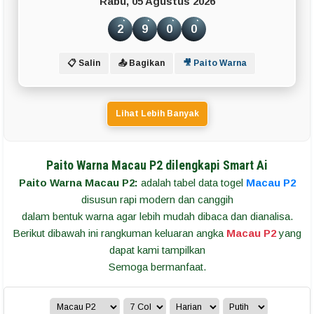
Rabu, 05 Agustus 2026
2
9
0
0
📋 Salin
📤 Bagikan
🎥 Paito Warna
Lihat Lebih Banyak
Paito Warna Macau P2 dilengkapi Smart Ai
Paito Warna Macau P2:
adalah tabel data togel
Macau P2
disusun rapi modern dan canggih
dalam bentuk warna agar lebih mudah dibaca dan dianalisa.
Berikut dibawah ini rangkuman keluaran angka
Macau P2
yang
dapat kami tampilkan
Semoga bermanfaat.