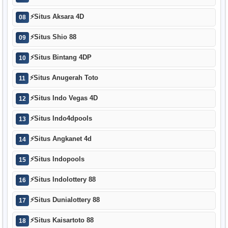
⚡
Situs Aksara 4D
08
⚡
Situs Shio 88
09
⚡
Situs Bintang 4DP
10
⚡
Situs Anugerah Toto
11
⚡
Situs Indo Vegas 4D
12
⚡
Situs Indo4dpools
13
⚡
Situs Angkanet 4d
14
⚡
Situs Indopools
15
⚡
Situs Indolottery 88
16
⚡
Situs Dunialottery 88
17
⚡
Situs Kaisartoto 88
18