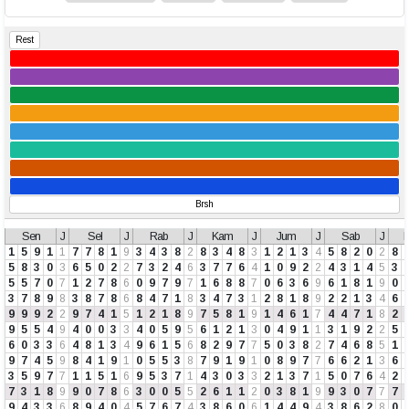
Rest
Brsh
Sen
J
Sel
J
Rab
J
Kam
J
Jum
J
Sab
J
M
1
5
9
1
1
7
7
8
1
9
3
4
3
8
2
8
3
4
8
3
1
2
1
3
4
5
8
2
0
2
8
5
8
3
0
3
6
5
0
2
2
7
3
2
4
6
3
7
7
6
4
1
0
9
2
2
4
3
1
4
5
3
5
5
7
0
7
1
2
7
8
6
0
9
7
9
7
1
6
8
8
7
0
6
3
6
9
6
1
8
1
9
0
3
7
8
9
8
3
8
7
8
6
8
4
7
1
8
3
4
7
3
1
2
8
1
8
9
2
2
1
3
4
6
9
9
9
2
2
9
7
4
1
5
1
2
1
8
9
7
5
8
1
9
1
4
6
1
7
4
4
7
1
8
2
9
5
5
4
9
4
0
0
3
3
4
0
5
9
5
6
1
2
1
3
0
4
9
1
1
3
1
9
2
2
5
6
0
3
3
6
4
8
1
3
4
9
6
1
5
6
8
2
9
7
7
5
0
3
8
2
7
4
6
8
5
1
9
7
4
5
9
8
4
1
9
1
0
5
5
3
8
7
9
1
9
1
0
8
9
7
7
6
6
2
1
3
6
3
5
9
7
7
1
1
5
1
6
9
5
3
7
1
4
3
0
3
3
2
1
3
7
1
5
0
7
6
4
2
7
3
1
8
9
9
0
7
8
6
3
0
0
5
5
2
6
1
1
2
0
3
8
1
9
9
3
0
7
7
7
9
4
3
3
6
8
9
4
0
4
5
7
6
7
4
3
8
6
0
6
1
4
4
9
4
3
8
6
2
8
0