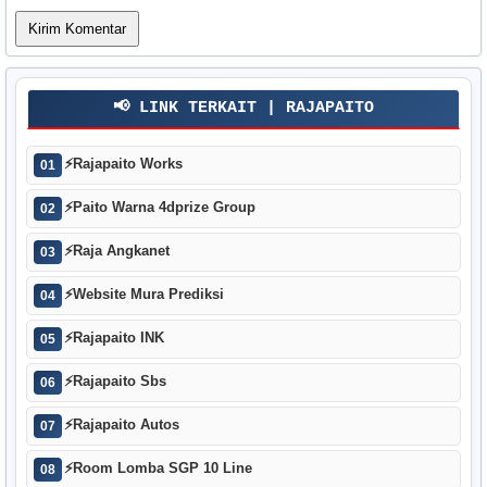
📢 LINK TERKAIT | RAJAPAITO
⚡
Rajapaito Works
01
⚡
Paito Warna 4dprize Group
02
⚡
Raja Angkanet
03
⚡
Website Mura Prediksi
04
⚡
Rajapaito INK
05
⚡
Rajapaito Sbs
06
⚡
Rajapaito Autos
07
⚡
Room Lomba SGP 10 Line
08