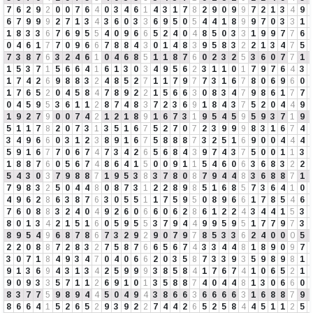
7
6
2
9
2
0
0
7
6
4
0
3
4
6
1
4
3
1
7
8
2
9
0
9
9
7
2
1
3
4
9
6
7
9
9
9
2
7
1
3
4
3
6
0
3
3
6
9
5
0
5
4
4
1
8
9
9
7
0
3
3
1
1
8
3
3
6
7
6
9
5
5
4
0
9
6
6
5
2
4
0
4
8
5
0
3
3
1
9
9
7
7
6
0
4
6
1
7
7
0
9
6
6
7
8
8
4
3
0
1
4
8
3
9
5
8
3
2
2
1
3
4
7
5
7
3
8
7
6
3
2
4
6
1
0
4
6
8
5
1
1
8
7
6
0
2
3
2
5
3
6
0
7
7
1
1
5
3
7
1
5
6
6
4
1
6
1
3
0
3
4
9
5
6
2
3
1
1
0
1
7
9
7
6
4
3
1
7
4
2
6
9
8
8
3
2
4
8
5
2
7
1
1
7
9
7
7
3
1
6
7
8
0
6
9
6
0
1
7
6
5
2
0
4
5
8
4
7
8
9
2
2
1
5
6
6
3
0
8
3
4
7
9
8
6
1
7
7
0
4
5
9
5
3
6
1
1
2
8
7
4
8
3
7
2
3
6
9
1
8
4
3
7
5
2
0
4
4
9
1
9
2
7
9
0
0
7
4
2
1
2
1
8
9
1
6
7
3
1
9
5
4
5
9
5
9
3
7
1
9
5
1
1
7
8
2
0
7
3
1
3
5
1
6
7
5
2
7
0
7
2
3
9
9
9
8
3
1
6
7
4
3
4
9
6
6
0
3
1
2
3
8
9
1
6
7
5
8
8
8
7
3
2
5
1
6
9
0
0
4
4
4
5
9
1
6
7
7
0
6
7
4
7
3
4
2
6
5
6
8
4
3
9
7
4
3
7
5
0
0
1
1
3
1
8
8
7
6
0
5
6
7
4
8
6
4
1
5
0
0
9
1
1
5
4
6
0
6
3
6
8
3
2
2
5
4
3
0
3
7
9
8
8
7
1
9
5
3
8
3
7
8
0
8
7
9
4
4
8
3
6
8
8
7
1
7
9
8
3
2
5
0
4
4
8
0
8
7
3
1
2
2
8
9
8
5
1
6
8
5
7
3
6
4
1
0
4
9
6
2
8
6
3
8
7
6
3
0
5
5
1
1
7
5
9
5
0
8
9
6
6
1
7
8
5
4
6
7
6
0
8
8
3
2
4
0
4
9
2
6
0
6
6
0
6
2
8
6
1
2
2
4
3
4
4
1
5
3
8
0
1
3
4
2
1
5
1
6
0
5
9
5
5
3
7
9
4
4
9
9
5
9
5
1
7
7
9
7
3
8
9
5
4
9
6
8
7
8
6
7
3
2
9
2
9
0
7
9
7
8
5
3
3
6
2
4
0
0
0
5
2
2
0
8
8
7
2
8
3
2
7
5
8
7
6
6
5
6
7
4
3
3
4
4
8
1
8
9
0
9
7
3
0
7
1
8
4
9
3
4
7
0
4
0
6
6
2
0
3
5
8
7
3
3
9
3
5
9
8
9
8
1
9
1
3
6
9
4
3
1
3
4
2
5
9
9
9
3
8
5
8
4
1
7
6
7
4
1
0
6
5
2
1
9
0
9
3
3
5
7
1
1
2
6
9
1
0
1
3
5
8
8
7
4
0
4
4
8
1
3
0
6
6
0
8
3
7
7
5
9
8
9
4
4
5
0
4
9
4
3
8
6
6
3
6
6
6
6
3
1
6
8
8
7
9
8
6
6
4
1
5
2
6
5
2
9
3
9
2
2
7
4
4
2
6
5
2
5
8
4
4
5
1
1
2
5