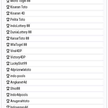
🏆 Micro Togel 88
🏆 Kisaran Toto
🏆 Kisaran 4D
🏆 Pelita Toto
🏆 IndoLottery 88
🏆 DuniaLottery 88
🏆 KaisarToto 88
🏆 WlaTogel 88
🏆 Viral4DP
🏆 Victory4DP
🏆 LuckySlot99
🏆 4dprizewlatoto
🏆 indo-pools
🏆 Angkanet4d
🏆 Shio88
🏆 Indo4dpools
🏆 Anugerahtoto
🏆 Indovegas4d