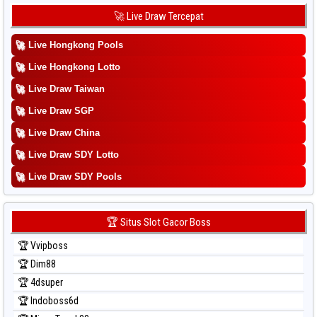
Prediksi Korea
🚀 Live Draw Tercepat
Prediksi Kuda Lari
🚀
Live Hongkong Pools
Prediksi Magnum Cambodia
Prediksi Nagoya
🚀
Live Hongkong Lotto
Prediksi North Carolina Day
🚀
Live Draw Taiwan
Prediksi Pcso
🚀
Live Draw SGP
Prediksi Sao Paulo
🚀
Live Draw China
Prediksi Singapore
🚀
Live Draw SDY Lotto
Prediksi Sydney
🚀
Prediksi Sydney Lottery
Live Draw SDY Pools
Prediksi Sydney Lottery 6d
Prediksi Sydney Lotto
🏆 Situs Slot Gacor Boss
Prediksi Sydney Pools 6d
🏆 Vvipboss
Prediksi Taipei
🏆 Dim88
Prediksi Taiwan
🏆 4dsuper
🏆 Indoboss6d