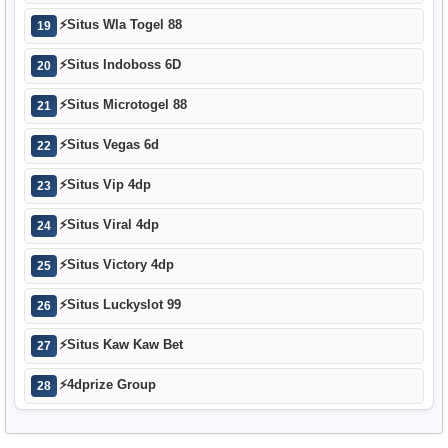
⚡
Situs Wla Togel 88
19
⚡
Situs Indoboss 6D
20
⚡
Situs Microtogel 88
21
⚡
Situs Vegas 6d
22
⚡
Situs Vip 4dp
23
⚡
Situs Viral 4dp
24
⚡
Situs Victory 4dp
25
⚡
Situs Luckyslot 99
26
⚡
Situs Kaw Kaw Bet
27
⚡
4dprize Group
28