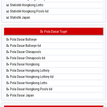
⚽ Bola Hitam Sydney
📊 Statistik Hongkong Lotto
⚽ Bola Hitam Sydney Lottery
📊 Statistik Hongkong Pools 6d
⚽ Bola Hitam Sydney Lottery 6d
📊 Statistik Japan
⚽ Bola Hitam Sydney Lotto
📊 Statistik Japan 6d
⚽ Bola Hitam Sydney Pools 6d
📊 Statistik Korea
📝 Pola Dasar Togel
⚽ Bola Hitam Taipei
📊 Statistik Kuda Lari
⚽ Bola Hitam Taiwan
📝 Pola Dasar Bullseye
📊 Statistik Magnum Cambodia
📝 Pola Dasar Bullseye 6d
📊 Statistik Nagoya
📝 Pola Dasar Chinapools
📊 Statistik New York Midday
📝 Pola Dasar Chinapools 6d
📊 Statistik North Carolina Day
📝 Pola Dasar Hongkong
📊 Statistik Pcso
📝 Pola Dasar Hongkong Lottery
📊 Statistik Pennsylvania Day
📝 Pola Dasar Hongkong Lottery 6d
📊 Statistik Sao Paulo
📝 Pola Dasar Hongkong Lotto
📊 Statistik Singapore
📝 Pola Dasar Hongkong Pools 6d
📊 Statistik Sydney
📝 Pola Dasar Japan
📊 Statistik Sydney Lottery
📝 Pola Dasar Japan 6d
📊 Statistik Sydney Lottery 6d