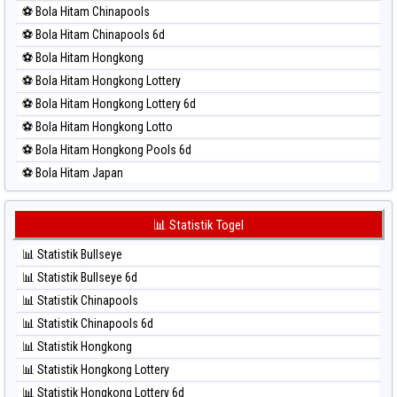
⚽ Bola Hitam Chinapools
⚽ Bola Merah North Carolina Day
⚽ Bola Hitam Chinapools 6d
⚽ Bola Merah Pcso
⚽ Bola Hitam Hongkong
⚽ Bola Merah Sao Paulo
⚽ Bola Hitam Hongkong Lottery
⚽ Bola Merah Singapore
⚽ Bola Hitam Hongkong Lottery 6d
⚽ Bola Merah Sydney
⚽ Bola Hitam Hongkong Lotto
⚽ Bola Merah Sydney Lottery
⚽ Bola Hitam Hongkong Pools 6d
⚽ Bola Merah Sydney Lottery 6d
⚽ Bola Hitam Japan
⚽ Bola Merah Sydney Lotto
⚽ Bola Hitam Japan 6d
⚽ Bola Merah Sydney Pools 6d
⚽ Bola Hitam Korea
📊 Statistik Togel
⚽ Bola Merah Taipei
⚽ Bola Hitam Kuda Lari
⚽ Bola Merah Taiwan
📊 Statistik Bullseye
⚽ Bola Hitam Magnum Cambodia
📊 Statistik Bullseye 6d
⚽ Bola Hitam Nagoya
📊 Statistik Chinapools
⚽ Bola Hitam North Carolina Day
📊 Statistik Chinapools 6d
⚽ Bola Hitam Pcso
📊 Statistik Hongkong
⚽ Bola Hitam Sao Paulo
📊 Statistik Hongkong Lottery
⚽ Bola Hitam Singapore
📊 Statistik Hongkong Lottery 6d