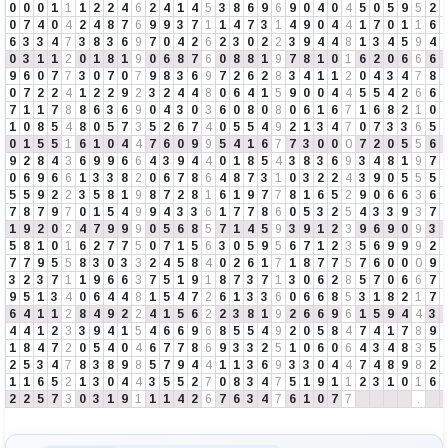
0
0
0
1
1
1
2
2
4
6
2
4
1
4
5
3
8
6
9
6
9
0
4
0
4
5
0
5
9
5
2
0
7
4
0
4
2
4
8
7
6
9
9
3
7
1
1
4
7
3
1
4
9
0
4
4
1
7
0
1
1
6
6
3
3
4
7
3
8
3
6
9
7
0
4
2
6
2
3
0
2
2
3
9
4
4
8
1
3
4
5
9
4
0
3
1
1
2
0
1
8
1
9
0
6
8
7
6
0
8
8
1
9
7
8
1
0
1
6
2
0
6
6
6
9
6
0
7
7
3
0
7
0
7
9
8
3
6
9
7
2
6
2
8
3
4
1
1
2
0
4
3
4
7
8
0
7
2
2
4
1
2
2
9
2
3
2
4
4
8
0
6
4
1
5
9
0
0
4
4
5
5
4
2
6
6
7
1
1
7
8
8
6
3
6
9
0
4
3
0
3
6
0
8
0
8
0
6
1
6
7
1
6
8
2
1
0
1
0
8
5
4
8
0
5
7
3
5
2
6
7
4
0
5
5
4
9
2
1
3
4
7
0
7
3
3
6
5
0
1
5
5
1
6
1
0
4
4
7
6
0
9
9
5
4
1
6
7
7
3
0
0
0
7
2
0
5
5
6
9
2
8
4
3
6
9
9
6
6
4
3
9
4
4
0
1
8
5
4
3
8
3
6
9
3
4
8
1
9
7
0
6
9
6
6
1
3
3
8
2
0
6
7
8
6
4
8
7
3
1
0
3
2
2
4
3
9
0
5
5
5
5
5
9
2
2
3
5
8
1
9
8
7
2
8
1
6
1
9
7
7
8
1
6
5
2
9
0
6
6
3
6
7
8
7
9
7
0
1
5
4
9
9
4
3
3
6
1
7
7
8
6
0
5
3
2
5
4
3
3
9
3
7
1
9
2
0
2
4
7
9
9
9
0
5
6
8
5
7
1
4
5
9
3
9
1
2
3
9
6
9
0
9
3
5
8
1
0
1
6
2
7
7
5
0
7
1
5
6
3
0
5
9
5
6
7
1
2
3
5
6
9
9
9
2
7
7
9
5
5
8
3
0
3
3
2
4
5
8
4
0
2
6
1
7
1
8
7
7
5
7
6
0
0
0
9
3
2
3
7
1
1
9
6
6
3
7
5
1
9
1
8
7
3
7
1
3
0
6
2
8
5
7
0
6
6
7
9
5
1
3
4
0
6
4
4
8
1
5
4
7
2
6
1
3
3
6
0
6
6
8
5
3
1
8
2
1
7
6
4
1
1
2
8
4
9
2
2
4
1
5
6
2
2
3
8
1
9
2
6
6
9
6
1
5
9
4
4
3
4
4
1
2
3
3
9
4
1
5
4
6
6
9
6
8
5
5
4
9
2
0
5
8
4
7
4
1
7
8
9
1
8
4
7
2
0
5
4
0
4
6
7
7
8
6
9
3
3
2
5
1
0
6
0
6
4
3
4
8
3
5
2
5
3
4
7
8
3
8
9
8
5
7
9
4
4
1
1
3
6
9
3
3
0
4
4
7
4
8
9
8
2
1
1
6
5
2
1
3
0
4
4
3
5
5
2
7
0
8
3
4
7
5
1
9
1
1
2
3
1
0
1
6
2
2
5
7
3
0
3
1
9
1
1
1
4
2
6
7
6
3
4
7
6
1
0
7
7
.