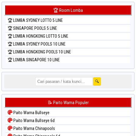
🏆 Room Lomba
🏆 LOMBA SYDNEY LOTTO 5 LINE
🏆 SINGAPORE POOLS 5 LINE
🏆 LOMBA HONGKONG LOTTO 5 LINE
🏆 LOMBA SYDNEY POOLS 10 LINE
🏆 LOMBA HONGKONG POOLS 10 LINE
🏆 LOMBA SINGAPORE 10 LINE
🔍
📝 Paito Warna Populer
Paito Warna Bullseye
Paito Warna Bullseye 6d
Paito Warna Chinapools