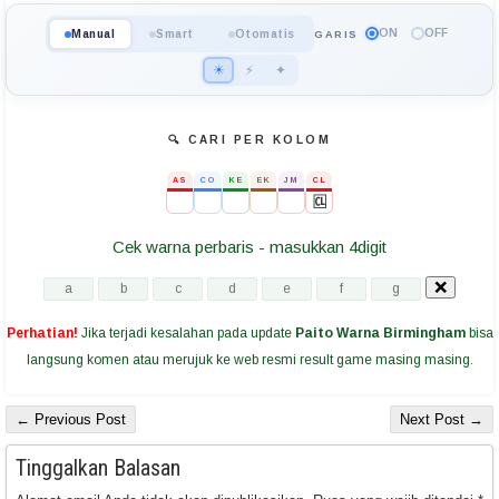
ON
OFF
Manual
Smart
Otomatis
GARIS
☀
⚡
✦
🔍 CARI PER KOLOM
AS
CO
KE
EK
JM
CL
🆑
Cek warna perbaris - masukkan 4digit
Perhatian!
Jika terjadi kesalahan pada update
Paito Warna Birmingham
bisa
langsung komen atau merujuk ke web resmi result game masing masing.
← Previous Post
Next Post →
Tinggalkan Balasan