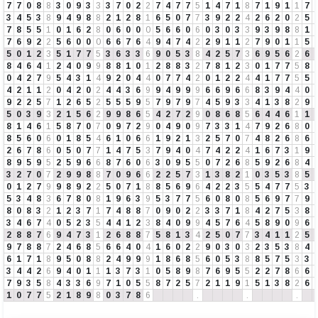
7
7
0
8
8
3
0
9
3
3
3
7
0
2
2
7
4
7
7
5
1
4
7
1
8
7
1
9
1
1
7
3
4
5
3
8
9
4
9
8
8
2
1
2
8
1
6
5
0
7
7
3
9
2
2
4
2
6
2
0
2
5
7
8
5
5
1
0
1
6
2
8
0
6
0
0
0
5
6
6
0
6
0
3
0
3
3
9
3
9
8
8
1
7
6
9
2
2
5
6
0
0
0
6
6
7
6
4
9
4
7
4
2
2
9
1
1
2
7
9
0
1
1
5
5
0
1
2
3
5
1
7
7
5
3
6
3
3
6
9
0
5
3
8
4
2
5
7
3
6
9
5
6
2
6
8
4
6
4
1
2
4
0
9
9
8
8
1
0
1
2
8
8
3
2
7
8
1
2
3
0
1
7
7
5
8
0
4
2
7
9
5
4
3
1
4
9
2
0
4
4
0
7
7
4
2
0
1
2
2
4
4
1
7
7
5
5
4
2
1
1
2
0
4
2
0
2
4
4
3
6
9
9
4
9
9
9
6
6
9
6
6
8
3
9
4
4
0
9
2
2
5
7
1
2
6
5
2
5
5
5
9
5
7
9
7
9
7
4
5
9
3
3
4
1
3
8
2
9
5
0
3
9
3
2
1
5
6
2
9
9
8
6
5
4
2
7
2
9
0
8
6
8
5
6
4
4
6
1
1
8
1
4
6
1
5
8
7
0
7
0
9
7
2
9
0
4
9
0
9
7
3
3
1
4
7
9
2
6
8
0
8
5
6
0
6
0
1
8
5
4
6
1
0
6
6
1
9
2
1
3
2
5
7
0
7
4
8
2
6
8
6
2
6
7
8
6
0
5
0
7
7
1
4
7
5
3
7
9
4
0
4
7
4
2
2
4
1
6
7
3
1
9
8
9
5
9
5
2
5
9
6
6
8
7
6
0
6
3
0
9
5
5
0
7
2
6
8
5
9
2
6
8
4
3
2
7
0
7
2
9
9
8
8
7
0
9
6
6
2
2
5
7
3
1
3
8
2
1
0
3
5
3
8
5
0
1
2
7
9
9
8
9
2
2
5
0
7
1
8
8
5
6
9
6
4
2
2
3
5
5
4
7
7
5
3
5
3
4
8
3
6
7
8
0
8
1
9
6
3
9
5
3
7
7
5
6
0
8
0
8
5
6
9
7
7
9
8
0
8
3
2
1
2
3
7
1
7
4
8
8
7
0
9
0
2
2
3
3
7
1
8
4
2
7
5
3
8
3
4
6
7
4
0
5
2
3
5
4
4
1
2
3
8
4
0
9
9
4
5
7
6
4
5
8
9
0
9
6
2
8
8
7
6
9
4
7
3
1
2
6
8
8
7
5
8
1
3
4
2
5
0
7
7
3
4
1
1
2
5
9
7
8
8
7
2
4
6
8
5
6
6
4
0
4
1
6
0
2
2
9
0
3
0
3
2
3
5
3
8
4
6
1
7
1
8
9
5
0
8
8
2
4
9
9
9
1
8
6
8
5
6
0
5
3
8
8
5
7
5
3
3
3
4
4
2
6
9
4
0
1
1
1
3
7
3
1
0
5
8
9
8
7
6
9
5
5
2
2
7
8
6
6
7
9
3
5
8
4
3
3
6
9
7
1
0
5
5
8
7
2
5
7
2
1
1
9
1
5
1
3
8
2
6
1
0
7
7
5
2
1
8
9
8
0
3
7
8
6
.
.
.