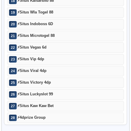
⚡
Situs Kaisartoto 88
18
⚡
Situs Wla Togel 88
19
⚡
Situs Indoboss 6D
20
⚡
Situs Microtogel 88
21
⚡
Situs Vegas 6d
22
⚡
Situs Vip 4dp
23
⚡
Situs Viral 4dp
24
⚡
Situs Victory 4dp
25
⚡
Situs Luckyslot 99
26
⚡
Situs Kaw Kaw Bet
27
⚡
4dprize Group
28