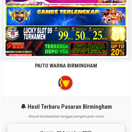
PAITO WARNA BIRMINGHAM
🔔 Hasil Terbaru Pasaran Birmingham
Result berdasarkan tanggal pengeluaran resmi