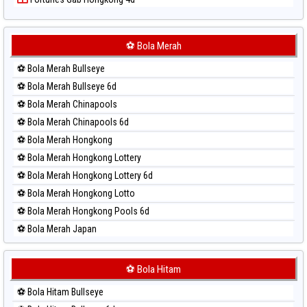
Paito Harian Sydney
Paito Harian Sydney Lottery
Paito Harian Sydney Lottery 6d
⚽ Bola Merah
Paito Harian Sydney Lotto
⚽ Bola Merah Bullseye
Paito Harian Sydney Pools 6d
⚽ Bola Merah Bullseye 6d
Paito Harian Taipei
⚽ Bola Merah Chinapools
Paito Harian Taiwan
⚽ Bola Merah Chinapools 6d
⚽ Bola Merah Hongkong
⚽ Bola Merah Hongkong Lottery
⚽ Bola Merah Hongkong Lottery 6d
⚽ Bola Merah Hongkong Lotto
⚽ Bola Merah Hongkong Pools 6d
⚽ Bola Merah Japan
⚽ Bola Merah Japan 6d
⚽ Bola Merah Korea
⚽ Bola Hitam
⚽ Bola Merah Kuda Lari
⚽ Bola Hitam Bullseye
⚽ Bola Merah Magnum Cambodia