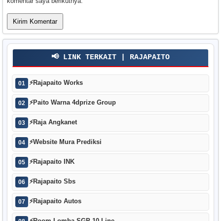
komentar saya berikutnya.
📢 LINK TERKAIT | RAJAPAITO
⚡
Rajapaito Works
01
⚡
Paito Warna 4dprize Group
02
⚡
Raja Angkanet
03
⚡
Website Mura Prediksi
04
⚡
Rajapaito INK
05
⚡
Rajapaito Sbs
06
⚡
Rajapaito Autos
07