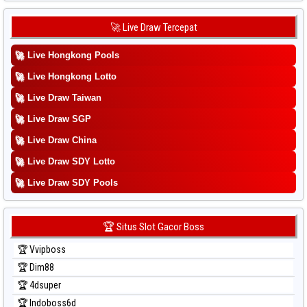
Prediksi Japan 6d
Prediksi Korea
🚀 Live Draw Tercepat
Prediksi Kuda Lari
🚀
Live Hongkong Pools
Prediksi Magnum Cambodia
Prediksi Nagoya
🚀
Live Hongkong Lotto
Prediksi North Carolina Day
🚀
Live Draw Taiwan
Prediksi Pcso
🚀
Live Draw SGP
Prediksi Sao Paulo
🚀
Live Draw China
Prediksi Singapore
🚀
Live Draw SDY Lotto
Prediksi Sydney
🚀
Prediksi Sydney Lottery
Live Draw SDY Pools
Prediksi Sydney Lottery 6d
Prediksi Sydney Lotto
🏆 Situs Slot Gacor Boss
Prediksi Sydney Pools 6d
🏆 Vvipboss
Prediksi Taipei
🏆 Dim88
Prediksi Taiwan
🏆 4dsuper
🏆 Indoboss6d