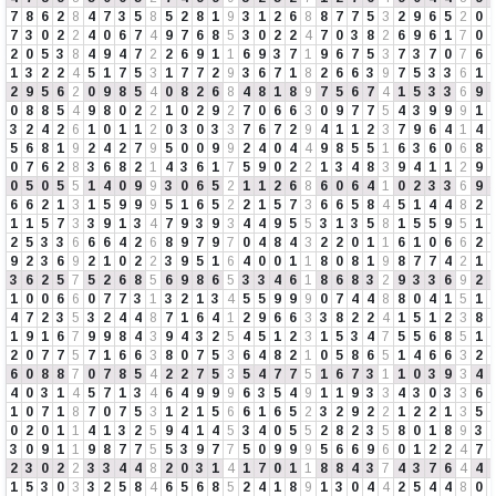
7
8
6
2
8
4
7
3
5
8
5
2
8
1
9
3
1
2
6
8
8
7
7
5
3
2
9
6
5
2
0
7
3
0
2
2
4
0
6
7
4
9
7
6
8
5
3
0
2
2
4
7
0
3
8
2
6
9
6
1
7
0
2
0
5
3
8
4
9
4
7
2
2
6
9
1
1
6
9
3
7
1
9
6
7
5
3
7
3
7
0
7
6
1
3
2
2
4
5
1
7
5
3
1
7
7
2
9
3
6
7
1
8
2
6
6
3
9
7
5
3
3
6
1
2
9
5
6
2
0
9
8
5
4
0
8
2
6
8
4
8
1
8
9
7
5
6
7
4
1
5
3
3
6
9
0
8
8
5
4
9
8
0
2
2
1
0
2
9
2
7
0
6
6
3
0
9
7
7
5
4
3
9
9
9
1
3
2
4
2
6
1
0
1
1
2
0
3
0
3
3
7
6
7
2
9
4
1
1
2
3
7
9
6
4
1
4
5
6
8
1
9
2
4
2
7
9
5
0
0
9
9
2
4
0
4
4
9
8
5
5
1
6
3
6
0
6
8
0
7
6
2
8
3
6
8
2
1
4
3
6
1
7
5
9
0
2
2
1
3
4
8
3
9
4
1
1
2
9
0
5
0
5
5
1
4
0
9
9
3
0
6
5
2
1
1
2
6
8
6
0
6
4
1
0
2
3
3
6
9
6
6
2
1
3
1
5
9
9
9
5
1
6
5
2
2
1
5
7
3
6
6
5
8
4
5
1
4
4
8
2
1
1
5
7
3
3
9
1
3
4
7
9
3
9
3
4
4
9
5
5
3
1
3
5
8
1
5
5
9
5
1
2
5
3
3
6
6
6
4
2
6
8
9
7
9
7
0
4
8
4
3
2
2
0
1
1
6
1
0
6
6
2
9
2
3
6
9
2
1
0
2
2
3
9
5
1
6
4
0
0
1
1
8
0
8
1
9
8
7
7
4
2
1
3
6
2
5
7
5
2
6
8
5
6
9
8
6
5
3
3
4
6
1
8
6
8
3
2
9
3
3
6
9
2
1
0
0
6
6
0
7
7
3
1
3
2
1
3
4
5
5
9
9
9
0
7
4
4
8
8
0
4
1
5
1
4
7
2
3
5
3
2
4
4
8
7
1
6
4
1
2
9
6
6
3
3
8
2
2
4
1
5
1
2
3
8
1
9
1
6
7
9
9
8
4
3
9
4
3
2
5
4
5
1
2
3
1
5
3
4
7
5
5
6
8
5
1
2
0
7
7
5
7
1
6
6
3
8
0
7
5
3
6
4
8
2
1
0
5
8
6
5
1
4
6
6
3
2
6
0
8
8
7
0
7
8
5
4
2
2
7
5
3
5
4
7
7
5
1
6
7
3
1
1
0
3
9
3
4
4
0
3
1
4
5
7
1
3
4
6
4
9
9
9
6
3
5
4
9
1
1
9
3
3
4
3
0
3
3
6
1
0
7
1
8
7
0
7
5
3
1
2
1
5
6
6
1
6
5
2
3
2
9
2
2
1
2
2
1
3
5
0
2
0
1
1
4
1
3
2
5
9
4
1
4
5
3
4
0
5
5
2
8
2
3
5
8
0
1
8
9
3
3
0
9
1
1
9
8
7
7
5
5
3
9
7
7
5
0
9
9
9
5
6
6
9
6
0
1
2
2
4
7
2
3
0
2
2
3
3
4
4
8
2
0
3
1
4
1
7
0
1
1
8
8
4
3
7
4
3
7
6
4
4
1
5
3
0
3
3
2
5
8
4
6
5
6
8
5
2
4
1
8
9
1
3
0
4
4
2
5
4
4
8
0