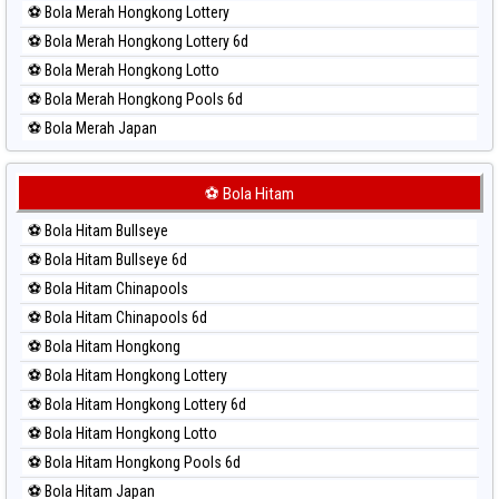
⚽ Bola Merah Hongkong Lottery
⚽ Bola Merah Hongkong Lottery 6d
⚽ Bola Merah Hongkong Lotto
⚽ Bola Merah Hongkong Pools 6d
⚽ Bola Merah Japan
⚽ Bola Merah Japan 6d
⚽ Bola Merah Korea
⚽ Bola Hitam
⚽ Bola Merah Kuda Lari
⚽ Bola Hitam Bullseye
⚽ Bola Merah Magnum Cambodia
⚽ Bola Hitam Bullseye 6d
⚽ Bola Merah Nagoya
⚽ Bola Hitam Chinapools
⚽ Bola Merah North Carolina Day
⚽ Bola Hitam Chinapools 6d
⚽ Bola Merah Pcso
⚽ Bola Hitam Hongkong
⚽ Bola Merah Sao Paulo
⚽ Bola Hitam Hongkong Lottery
⚽ Bola Merah Singapore
⚽ Bola Hitam Hongkong Lottery 6d
⚽ Bola Merah Sydney
⚽ Bola Hitam Hongkong Lotto
⚽ Bola Merah Sydney Lottery
⚽ Bola Hitam Hongkong Pools 6d
⚽ Bola Merah Sydney Lottery 6d
⚽ Bola Hitam Japan