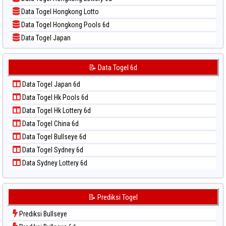
📝 Pola Dasar Sydney
Data Togel Hongkong Lotto
📝 Pola Dasar Sydney Lottery
Data Togel Hongkong Pools 6d
📝 Pola Dasar Sydney Lottery 6d
Data Togel Japan
📝 Pola Dasar Sydney Lotto
Data Togel Japan 6d
📝 Pola Dasar Sydney Pools 6d
Data Togel Korea
📝 Data Togel 6d
📝 Pola Dasar Taipei
Data Togel Kuda Lari
📝 Pola Dasar Taiwan
Data Togel Japan 6d
Data Togel Magnum Cambodia
Data Togel Hk Pools 6d
Data Togel Nagoya
Data Togel Hk Lottery 6d
Data Togel North Carolina Day
Data Togel China 6d
Data Togel Pcso
Data Togel Bullseye 6d
Data Togel Sao Paulo
Data Togel Sydney 6d
Data Togel Singapore
Data Sydney Lottery 6d
Data Togel Sydney
Data Togel Sydney Lottery
Data Togel Sydney Lottery 6d
📝 Prediksi Togel
Data Togel Sydney Lotto
Prediksi Bullseye
Data Togel Sydney Pools 6d