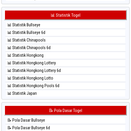
⚽ Bola Merah Sydney Lotto
⚽ Bola Hitam Japan 6d
⚽ Bola Merah Sydney Pools 6d
⚽ Bola Hitam Korea
📊 Statistik Togel
⚽ Bola Merah Taipei
⚽ Bola Hitam Kuda Lari
⚽ Bola Merah Taiwan
📊 Statistik Bullseye
⚽ Bola Hitam Magnum Cambodia
📊 Statistik Bullseye 6d
⚽ Bola Hitam Nagoya
📊 Statistik Chinapools
⚽ Bola Hitam North Carolina Day
📊 Statistik Chinapools 6d
⚽ Bola Hitam Pcso
📊 Statistik Hongkong
⚽ Bola Hitam Sao Paulo
📊 Statistik Hongkong Lottery
⚽ Bola Hitam Singapore
📊 Statistik Hongkong Lottery 6d
⚽ Bola Hitam Sydney
📊 Statistik Hongkong Lotto
⚽ Bola Hitam Sydney Lottery
📊 Statistik Hongkong Pools 6d
⚽ Bola Hitam Sydney Lottery 6d
📊 Statistik Japan
⚽ Bola Hitam Sydney Lotto
📊 Statistik Japan 6d
⚽ Bola Hitam Sydney Pools 6d
📊 Statistik Korea
📝 Pola Dasar Togel
⚽ Bola Hitam Taipei
📊 Statistik Kuda Lari
⚽ Bola Hitam Taiwan
📝 Pola Dasar Bullseye
📊 Statistik Magnum Cambodia
📝 Pola Dasar Bullseye 6d