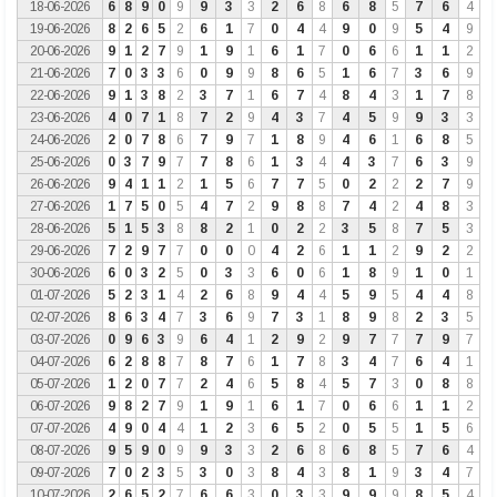
18-06-2026
6
8
9
0
9
9
3
3
2
6
8
6
8
5
7
6
4
19-06-2026
8
2
6
5
2
6
1
7
0
4
4
9
0
9
5
4
9
20-06-2026
9
1
2
7
9
1
9
1
6
1
7
0
6
6
1
1
2
21-06-2026
7
0
3
3
6
0
9
9
8
6
5
1
6
7
3
6
9
22-06-2026
9
1
3
8
2
3
7
1
6
7
4
8
4
3
1
7
8
23-06-2026
4
0
7
1
8
7
2
9
4
3
7
4
5
9
9
3
3
24-06-2026
2
0
7
8
6
7
9
7
1
8
9
4
6
1
6
8
5
25-06-2026
0
3
7
9
7
7
8
6
1
3
4
4
3
7
6
3
9
26-06-2026
9
4
1
1
2
1
5
6
7
7
5
0
2
2
2
7
9
27-06-2026
1
7
5
0
5
4
7
2
9
8
8
7
4
2
4
8
3
28-06-2026
5
1
5
3
8
8
2
1
0
2
2
3
5
8
7
5
3
29-06-2026
7
2
9
7
7
0
0
0
4
2
6
1
1
2
9
2
2
30-06-2026
6
0
3
2
5
0
3
3
6
0
6
1
8
9
1
0
1
01-07-2026
5
2
3
1
4
2
6
8
9
4
4
5
9
5
4
4
8
02-07-2026
8
6
3
4
7
3
6
9
7
3
1
8
9
8
2
3
5
03-07-2026
0
9
6
3
9
6
4
1
2
9
2
9
7
7
7
9
7
04-07-2026
6
2
8
8
7
8
7
6
1
7
8
3
4
7
6
4
1
05-07-2026
1
2
0
7
7
2
4
6
5
8
4
5
7
3
0
8
8
06-07-2026
9
8
2
7
9
1
9
1
6
1
7
0
6
6
1
1
2
07-07-2026
4
9
0
4
4
1
2
3
6
5
2
0
5
5
1
5
6
08-07-2026
9
5
9
0
9
9
3
3
2
6
8
6
8
5
7
6
4
09-07-2026
7
0
2
3
5
3
0
3
8
4
3
8
1
9
3
4
7
10-07-2026
2
6
5
2
7
6
6
3
0
3
3
9
9
9
8
5
4