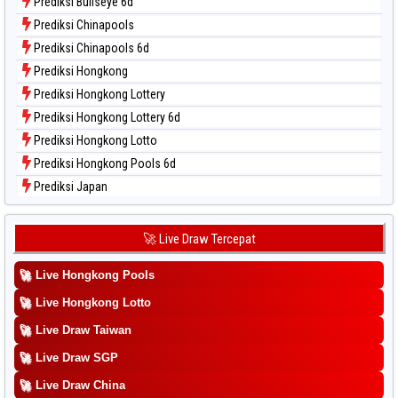
Prediksi Bullseye 6d
Data Togel Taipei
Prediksi Chinapools
Data Togel Taiwan
Prediksi Chinapools 6d
Prediksi Hongkong
Prediksi Hongkong Lottery
Prediksi Hongkong Lottery 6d
Prediksi Hongkong Lotto
Prediksi Hongkong Pools 6d
Prediksi Japan
Prediksi Japan 6d
Prediksi Korea
🚀 Live Draw Tercepat
Prediksi Kuda Lari
🚀
Live Hongkong Pools
Prediksi Magnum Cambodia
Prediksi Nagoya
🚀
Live Hongkong Lotto
Prediksi North Carolina Day
🚀
Live Draw Taiwan
Prediksi Pcso
🚀
Live Draw SGP
Prediksi Sao Paulo
🚀
Live Draw China
Prediksi Singapore