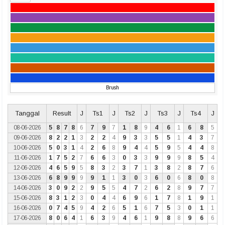
Brush
Tanggal
Result
J
Ts1
J
Ts2
J
Ts3
J
Ts4
J
08-06-2026
5
8
7
8
6
7
9
7
1
8
9
4
6
1
6
8
5
09-06-2026
8
2
2
1
3
2
2
4
9
3
3
5
5
1
4
3
7
10-06-2026
5
0
3
1
4
2
6
8
9
4
4
5
9
5
4
4
8
11-06-2026
1
7
5
2
7
6
6
3
0
3
3
9
9
9
8
5
4
12-06-2026
4
6
5
9
5
8
3
2
3
7
1
3
8
2
8
7
6
13-06-2026
6
8
9
9
9
9
1
1
3
0
3
6
0
6
8
0
8
14-06-2026
3
0
9
2
2
9
5
5
4
7
2
6
2
8
9
7
7
15-06-2026
8
3
1
2
3
0
4
4
6
9
6
1
7
8
1
9
1
16-06-2026
0
7
4
5
9
4
2
6
5
1
6
7
5
3
0
1
1
17-06-2026
8
0
6
4
1
6
3
9
4
6
1
9
8
8
9
6
6