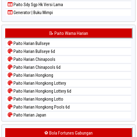
Paito Sdy Sgp Hk Versi Lama
Generator | Buku Mimpi
📝 Paito Warna Harian
Paito Harian Bullseye
Paito Harian Bullseye 6d
Paito Harian Chinapools
Paito Harian Chinapools 6d
Paito Harian Hongkong
Paito Harian Hongkong Lottery
Paito Harian Hongkong Lottery 6d
Paito Harian Hongkong Lotto
Paito Harian Hongkong Pools 6d
Paito Harian Japan
Paito Harian Japan 6d
Paito Harian Korea
⚽ Bola Fortunes Gabungan