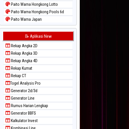
Paito Warna Hongkong Lotto
Paito Warna Hongkong Pools 6d
Paito Warna Japan
Paito Warna Japan 6d
Paito Warna Korea
📝 Aplikasi New
Paito Warna Kuda Lari
Rekap Angka 2D
Paito Warna Magnum Cambodia
Rekap Angka 3D
Paito Warna Nagoya
Rekap Angka 4D
Paito Warna New York Midday
Rekap Kumat
Paito Warna North Carolina Day
Rekap CT
Paito Warna Pcso
Togel Analysis Pro
Paito Warna Pennsylvania Day
Generator 2d/3d
Paito Warna Sao Paulo
Generator Line
Paito Warna Singapore
Rumus Harian Lengkap
Paito Warna Sydney
Generator BBFS
Paito Warna Sydney Lottery
Kalkulator Invest
Paito Warna Sydney Lottery 6d
Kombinasi Line