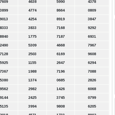
7609
4638
5990
4378
3899
4774
8664
0809
9013
4254
8919
3847
8333
3833
7168
9292
8840
1775
7187
6931
2490
5309
4668
7967
7128
2503
6169
9608
5925
1155
2647
6294
7367
1988
7196
7088
5380
1374
0685
2826
9562
2982
1426
6068
9144
2425
3745
0799
5135
3994
9808
6205