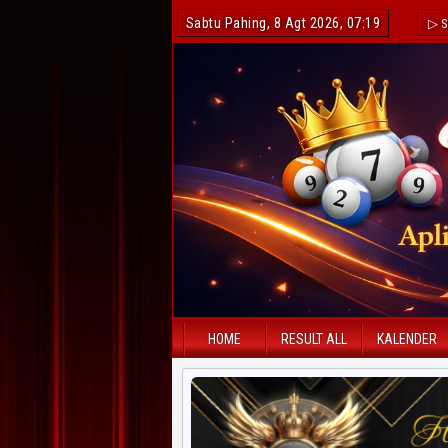
Sabtu Pahing, 8 Agt 2026, 07:19
▷ S
HOME
RESULT ALL
KALENDER