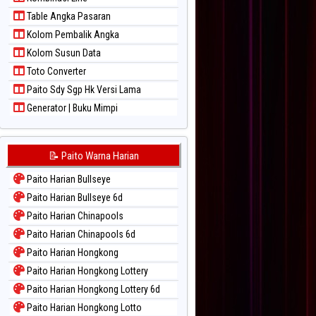
Paito Warna Sydney Lotto
Table Angka Pasaran
Paito Warna Sydney Pools 6d
Kolom Pembalik Angka
Paito Warna Taipei
Kolom Susun Data
Paito Warna Taiwan
Toto Converter
Paito Sdy Sgp Hk Versi Lama
Generator | Buku Mimpi
📝 Paito Warna Harian
Paito Harian Bullseye
Paito Harian Bullseye 6d
Paito Harian Chinapools
Paito Harian Chinapools 6d
Paito Harian Hongkong
Paito Harian Hongkong Lottery
Paito Harian Hongkong Lottery 6d
Paito Harian Hongkong Lotto