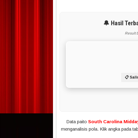
🔔 Hasil Terb
Result 
📋 Sali
Data paito
South Carolina Midda
menganalisis pola. Klik angka pada t