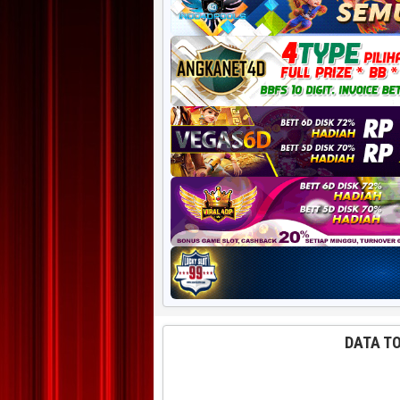
DATA T