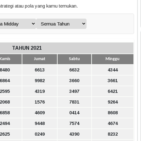
trategi atau pola yang kamu temukan.
TAHUN 2021
Kamis
Jumat
Sabtu
Minggu
8480
6613
6632
4344
6864
9982
3660
3661
2595
4319
3497
6421
2068
1576
7831
9264
6858
4609
0414
8608
2494
9448
7574
4674
2625
0249
4390
8232