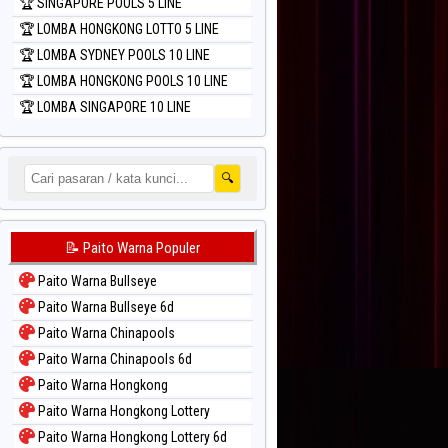
🏆 SINGAPORE POOLS 5 LINE
🏆 LOMBA HONGKONG LOTTO 5 LINE
🏆 LOMBA SYDNEY POOLS 10 LINE
🏆 LOMBA HONGKONG POOLS 10 LINE
🏆 LOMBA SINGAPORE 10 LINE
🔍
📝 Paito Warna Populer
Paito Warna Bullseye
Paito Warna Bullseye 6d
Paito Warna Chinapools
Paito Warna Chinapools 6d
Paito Warna Hongkong
Paito Warna Hongkong Lottery
Paito Warna Hongkong Lottery 6d