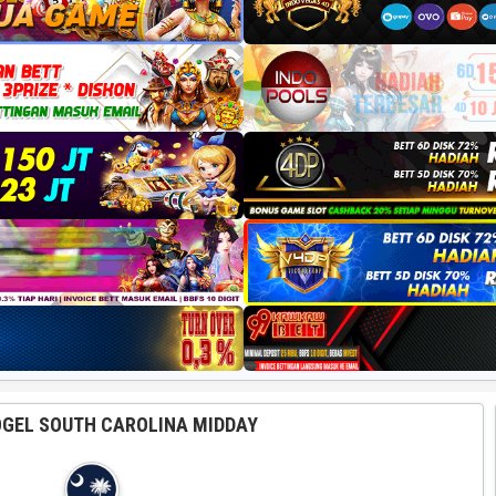
OGEL SOUTH CAROLINA MIDDAY