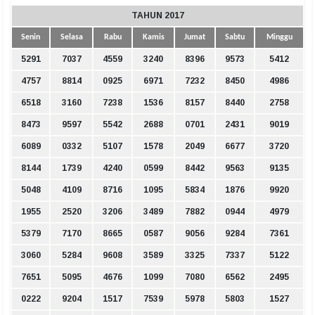
TAHUN 2017
Senin
Selasa
Rabu
Kamis
Jumat
Sabtu
Minggu
5291
7037
4559
3240
8396
9573
5412
4757
8814
0925
6971
7232
8450
4986
6518
3160
7238
1536
8157
8440
2758
8473
9597
5542
2688
0701
2431
9019
6089
0332
5107
1578
2049
6677
3720
8144
1739
4240
0599
8442
9563
9135
5048
4109
8716
1095
5834
1876
9920
1955
2520
3206
3489
7882
0944
4979
5379
7170
8665
0587
9056
9284
7361
3060
5284
9608
3589
3325
7337
5122
7651
5095
4676
1099
7080
6562
2495
0222
9204
1517
7539
5978
5803
1527