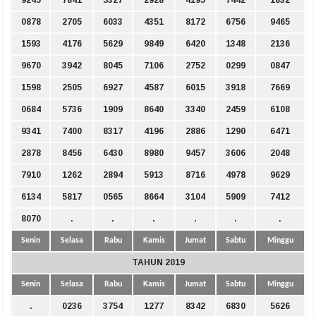
0878
2705
6033
4351
8172
6756
9465
1593
4176
5629
9849
6420
1348
2136
9670
3942
8045
7106
2752
0299
0847
1598
2505
6927
4587
6015
3918
7669
0684
5736
1909
8640
3340
2459
6108
9341
7400
8317
4196
2886
1290
6471
2878
8456
6430
8980
9457
3606
2048
7910
1262
2894
5913
8716
4978
9629
6134
5817
0565
8664
3104
5909
7412
8070
.
.
.
.
.
.
Senin
Selasa
Rabu
Kamis
Jumat
Sabtu
Minggu
TAHUN 2019
Senin
Selasa
Rabu
Kamis
Jumat
Sabtu
Minggu
.
0236
3754
1277
8342
6830
5626