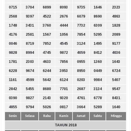
0715
3704
6899
8093
9735
1646
2323
2568
9397
4522
2676
6079
8690
4863
1748
3431
3760
4444
7732
6309
1828
4176
2581
1567
1056
7854
5295
2089
0046
8719
7852
4545
3124
1495
9177
9828
8994
4745
9872
4059
8412
4036
1781
2303
4633
7856
0955
1360
1643
6228
9674
6244
3953
8950
0449
6724
1161
4599
5642
6124
0203
9984
5407
2842
5455
8680
7701
2687
3134
9547
0390
9827
2143
9320
4761
6778
8431
4855
9794
5026
0817
3664
5289
1640
Senin
Selasa
Rabu
Kamis
Jumat
Sabtu
Minggu
TAHUN 2018