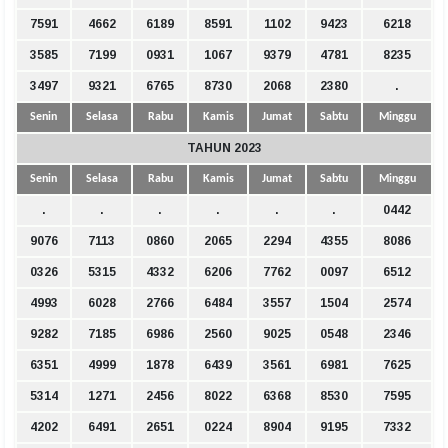
7591
4662
6189
8591
1102
9423
6218
3585
7199
0931
1067
9379
4781
8235
3497
9321
6765
8730
2068
2380
.
Senin
Selasa
Rabu
Kamis
Jumat
Sabtu
Minggu
TAHUN 2023
Senin
Selasa
Rabu
Kamis
Jumat
Sabtu
Minggu
.
.
.
.
.
.
0442
9076
7113
0860
2065
2294
4355
8086
0326
5315
4332
6206
7762
0097
6512
4993
6028
2766
6484
3557
1504
2574
9282
7185
6986
2560
9025
0548
2346
6351
4999
1878
6439
3561
6981
7625
5314
1271
2456
8022
6368
8530
7595
4202
6491
2651
0224
8904
9195
7332