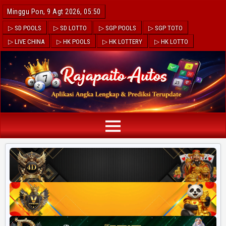
Minggu Pon, 9 Agt 2026, 05:50
▷ SD POOLS
▷ SD LOTTO
▷ SGP POOLS
▷ SGP TOTO
▷ LIVE CHINA
▷ HK POOLS
▷ HK LOTTERY
▷ HK LOTTO