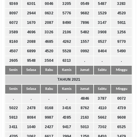
9369
6301
0046
3205
0549
5487
3283
8097
2944
0632
5776
9682
1529
4520
6072
1670
2087
8490
7896
3147
5911
3589
4696
3326
2106
5482
3908
1256
8160
2088
4685
4262
1557
0527
9770
4507
6899
4520
5528
0992
8404
5490
2605
9548
3504
6313
.
.
.
Senin
Selasa
Rabu
Kamis
Jumat
Sabtu
Minggu
TAHUN 2021
Senin
Selasa
Rabu
Kamis
Jumat
Sabtu
Minggu
.
.
.
.
4846
3787
0072
5022
2478
0168
3416
8762
4110
4739
5913
8084
9987
4385
2163
5662
9608
3411
1040
2427
9417
5013
7302
6525
4705
3062
6617
2994
1250
8430
3479