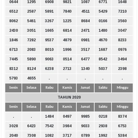
0644
1295
6908
9821
1087
6771
1648
6512
2587
5891
7840
4511
5429
7210
8062
5461
3267
1225
8684
0166
3560
2430
3051
1665
6814
2471
1480
3047
1846
7282
9537
4879
0981
4670
8233
6713
2083
8010
1996
3517
1687
0976
7445
5890
9063
0514
6477
8542
3494
8312
8124
6238
2713
1340
5037
2398
5793
4655
.
.
.
.
.
Senin
Selasa
Rabu
Kamis
Jumat
Sabtu
Minggu
TAHUN 2020
Senin
Selasa
Rabu
Kamis
Jumat
Sabtu
Minggu
.
.
1484
0497
9985
0218
8374
3028
6423
7542
3984
9033
2938
6753
2040
7308
1082
3717
0789
1992
5384