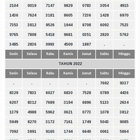
2104
0019
7147
9829
0783
3054
4915
1436
7624
3181
8605
7236
1428
6970
7353
3812
9526
1944
8708
6092
7523
9765
7808
5418
9681
0351
2820
5762
3485
2836
0993
4509
1887
.
.
Senin
Selasa
Rabu
Kamis
Jumat
Sabtu
Minggu
TAHUN 2022
Senin
Selasa
Rabu
Kamis
Jumat
Sabtu
Minggu
.
.
.
.
.
7692
9337
8329
7833
6027
6830
7528
0789
4436
6207
8312
7689
3194
6896
5133
2634
1379
4988
5962
0621
0773
1078
3812
5949
8270
3172
7161
1749
5043
9085
7092
3891
9165
1744
6640
0061
5864