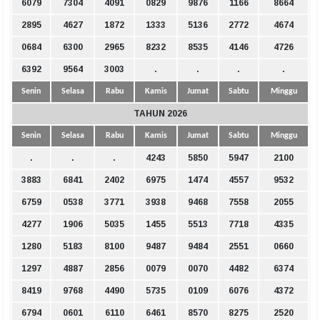
6079
7304
4091
0829
9876
1166
8664
2895
4627
1872
1333
5136
2772
4674
0684
6300
2965
8232
8535
4146
4726
6392
9564
3003
.
.
.
.
Senin
Selasa
Rabu
Kamis
Jumat
Sabtu
Minggu
TAHUN 2026
Senin
Selasa
Rabu
Kamis
Jumat
Sabtu
Minggu
.
.
.
4243
5850
5947
2100
3883
6841
2402
6975
1474
4557
9532
6759
0538
3771
3938
9468
7558
2055
4277
1906
5035
1455
5513
7718
4335
1280
5183
8100
9487
9484
2551
0660
1297
4887
2856
0079
0070
4482
6374
8419
9768
4490
5735
0109
6076
4372
6794
0601
6110
6461
8570
8275
2520