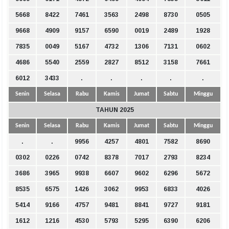
5668
8422
7461
3563
2498
8730
0505
9668
4909
9157
6590
0019
2489
1928
7835
0049
5167
4732
1306
7131
0602
4686
5540
2559
2827
8512
3158
7661
6012
3433
.
.
.
.
.
Senin
Selasa
Rabu
Kamis
Jumat
Sabtu
Minggu
TAHUN 2025
Senin
Selasa
Rabu
Kamis
Jumat
Sabtu
Minggu
.
.
9956
4257
4801
7582
8690
0302
0226
0742
8378
7017
2793
8234
3686
3965
9938
6607
9602
6296
5672
8535
6575
1426
3062
9953
6833
4026
5414
9166
4757
9481
8841
9727
9181
1612
1216
4530
5793
5295
6390
6206