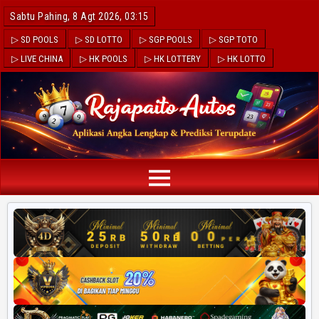
Sabtu Pahing, 8 Agt 2026, 03:15
▷ SD POOLS
▷ SD LOTTO
▷ SGP POOLS
▷ SGP TOTO
▷ LIVE CHINA
▷ HK POOLS
▷ HK LOTTERY
▷ HK LOTTO