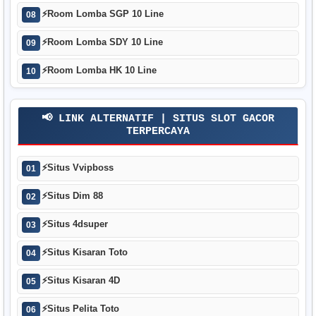
⚡
Room Lomba SGP 10 Line
08
⚡
Room Lomba SDY 10 Line
09
⚡
Room Lomba HK 10 Line
10
📢 LINK ALTERNATIF | SITUS SLOT GACOR
TERPERCAYA
⚡
Situs Vvipboss
01
⚡
Situs Dim 88
02
⚡
Situs 4dsuper
03
⚡
Situs Kisaran Toto
04
⚡
Situs Kisaran 4D
05
⚡
Situs Pelita Toto
06