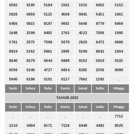
0592
9195
5184
1501
1515
6902
3152
3826
0859
5123
4509
9941
5431
1061
0456
0633
8197
0653
5640
9779
6969
1648
2399
9403
2762
4322
7006
1995
3761
2573
7599
5079
2620
6472
0686
8919
3362
5861
2895
5399
8841
1804
8640
9279
0644
6889
9152
3819
0103
0356
0240
4727
6834
8283
2356
9099
5940
6198
5101
0137
7662
1393
.
Senin
Selasa
Rabu
Kamis
Jumat
Sabtu
Minggu
TAHUN 2023
Senin
Selasa
Rabu
Kamis
Jumat
Sabtu
Minggu
.
.
.
.
.
.
7712
1310
4494
6371
7138
6949
4492
8525