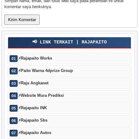
Simpan nama, email, dan situs web saya pada peramban ini untuk
komentar saya berikutnya.
📢 LINK TERKAIT | RAJAPAITO
⚡
Rajapaito Works
01
⚡
Paito Warna 4dprize Group
02
⚡
Raja Angkanet
03
⚡
Website Mura Prediksi
04
⚡
Rajapaito INK
05
⚡
Rajapaito Sbs
06
⚡
Rajapaito Autos
07