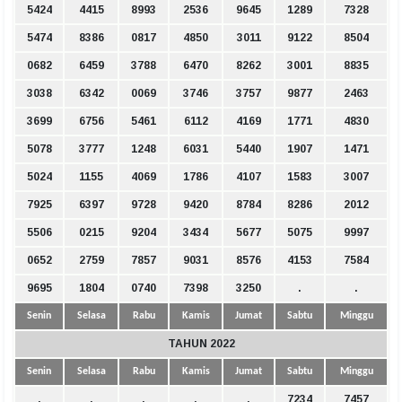
5424
4415
8993
2536
9645
1289
7328
5474
8386
0817
4850
3011
9122
8504
0682
6459
3788
6470
8262
3001
8835
3038
6342
0069
3746
3757
9877
2463
3699
6756
5461
6112
4169
1771
4830
5078
3777
1248
6031
5440
1907
1471
5024
1155
4069
1786
4107
1583
3007
7925
6397
9728
9420
8784
8286
2012
5506
0215
9204
3434
5677
5075
9997
0652
2759
7857
9031
8576
4153
7584
9695
1804
0740
7398
3250
.
.
Senin
Selasa
Rabu
Kamis
Jumat
Sabtu
Minggu
TAHUN 2022
Senin
Selasa
Rabu
Kamis
Jumat
Sabtu
Minggu
.
.
.
.
.
7234
7457