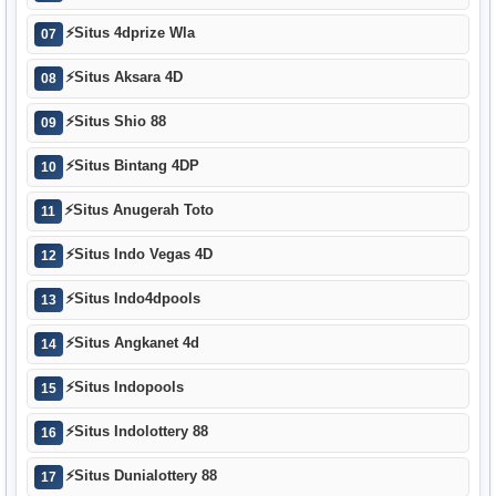
⚡
Situs 4dprize Wla
07
⚡
Situs Aksara 4D
08
⚡
Situs Shio 88
09
⚡
Situs Bintang 4DP
10
⚡
Situs Anugerah Toto
11
⚡
Situs Indo Vegas 4D
12
⚡
Situs Indo4dpools
13
⚡
Situs Angkanet 4d
14
⚡
Situs Indopools
15
⚡
Situs Indolottery 88
16
⚡
Situs Dunialottery 88
17