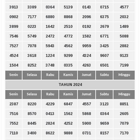
3913
3389
0364
5139
0143
0715
4577
0902
7177
6880
8868
2096
6375
2032
3899
0223
1642
2510
0192
2679
1489
7546
5749
2472
4772
1582
6771
5088
7527
7078
5943
4562
9959
3425
2882
4524
3618
1224
9299
4324
9607
9123
1504
8252
3748
0335
4263
6501
7199
Senin
Selasa
Rabu
Kamis
Jumat
Sabtu
Minggu
TAHUN 2024
Senin
Selasa
Rabu
Kamis
Jumat
Sabtu
Minggu
2387
8220
4229
6847
4557
3123
8851
7516
8570
0413
1562
5868
0364
2605
7552
8445
2824
4252
5900
9659
7079
7110
3400
8622
9888
0731
8157
7170