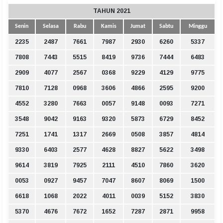
TAHUN 2021
Senin
Selasa
Rabu
Kamis
Jumat
Sabtu
Minggu
2235
2487
7661
7987
2930
6260
5337
7808
7443
5515
8419
9736
7444
6483
2909
4077
2567
0368
9229
4129
9775
7810
7128
0968
3606
4866
2595
9200
4552
3280
7663
0057
9148
0093
7271
3548
9042
9163
9320
5873
6729
8452
7251
1741
1317
2669
0508
3857
4814
9330
6403
2577
4628
8827
5622
3498
9614
3819
7925
2111
4510
7860
3620
0053
0927
9457
7047
8607
8069
1500
6618
1068
2022
4011
0039
5152
3830
5370
4676
7672
1652
7287
2871
9958