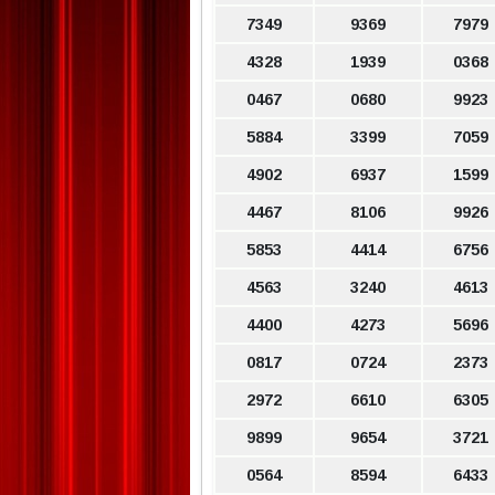
7349
9369
7979
4328
1939
0368
0467
0680
9923
5884
3399
7059
4902
6937
1599
4467
8106
9926
5853
4414
6756
4563
3240
4613
4400
4273
5696
0817
0724
2373
2972
6610
6305
9899
9654
3721
0564
8594
6433