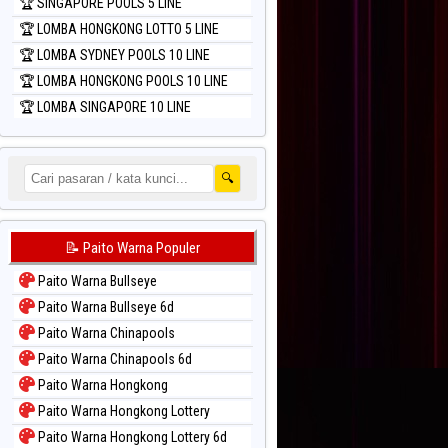
🏆 SINGAPORE POOLS 5 LINE
🏆 LOMBA HONGKONG LOTTO 5 LINE
🏆 LOMBA SYDNEY POOLS 10 LINE
🏆 LOMBA HONGKONG POOLS 10 LINE
🏆 LOMBA SINGAPORE 10 LINE
🔍
📝 Paito Warna Populer
Paito Warna Bullseye
Paito Warna Bullseye 6d
Paito Warna Chinapools
Paito Warna Chinapools 6d
Paito Warna Hongkong
Paito Warna Hongkong Lottery
Paito Warna Hongkong Lottery 6d