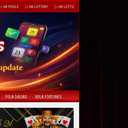
▷ HK POOLS
▷ HK LOTTERY
▷ HK LOTTO
POLA DASAR
BOLA FORTUNES