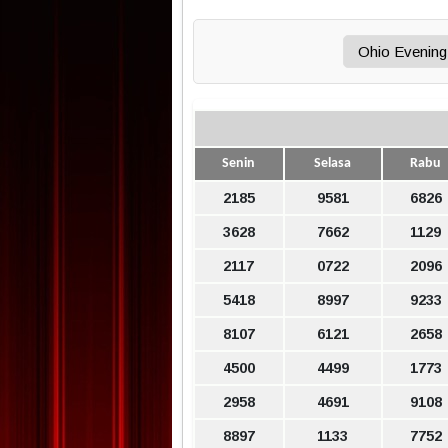
Senin
Selasa
Rabu
2185
9581
6826
3628
7662
1129
2117
0722
2096
5418
8997
9233
8107
6121
2658
4500
4499
1773
2958
4691
9108
8897
1133
7752