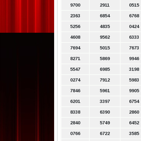
9700
2911
0515
2363
6854
6768
5256
4835
0424
4608
9562
6333
7694
5015
7673
8271
5869
9946
5547
6985
3198
0274
7912
5983
7846
5961
9905
6201
3397
6754
8338
6390
2860
2840
5749
6452
0766
6722
3585