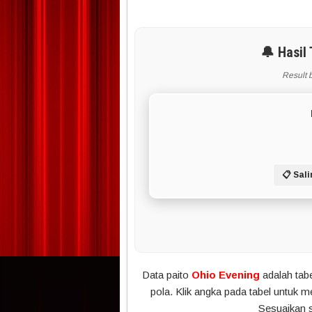
🔔 Hasil
Result 
📋 Sali
Data paito
Ohio Evening
adalah tabe
pola. Klik angka pada tabel untuk
Sesuaikan s