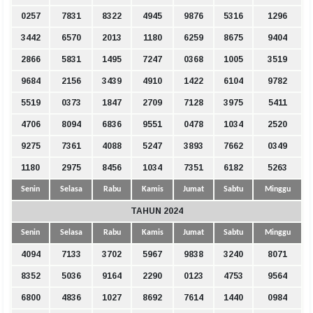
0257
7831
8322
4945
9876
5316
1296
3442
6570
2013
1180
6259
8675
9404
2866
5831
1495
7247
0368
1005
3519
9684
2156
3439
4910
1422
6104
9782
5519
0373
1847
2709
7128
3975
5411
4706
8094
6836
9551
0478
1034
2520
9275
7361
4088
5247
3893
7662
0349
1180
2975
8456
1034
7351
6182
5263
Senin
Selasa
Rabu
Kamis
Jumat
Sabtu
Minggu
TAHUN 2024
Senin
Selasa
Rabu
Kamis
Jumat
Sabtu
Minggu
4094
7133
3702
5967
9838
3240
8071
8352
5036
9164
2290
0123
4753
9564
6800
4836
1027
8692
7614
1440
0984