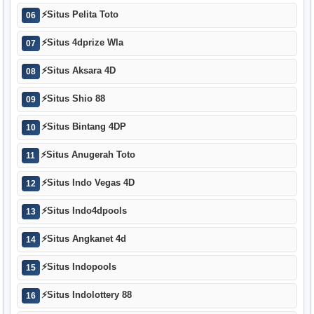
⚡
Situs Pelita Toto
06
⚡
Situs 4dprize Wla
07
⚡
Situs Aksara 4D
08
⚡
Situs Shio 88
09
⚡
Situs Bintang 4DP
10
⚡
Situs Anugerah Toto
11
⚡
Situs Indo Vegas 4D
12
⚡
Situs Indo4dpools
13
⚡
Situs Angkanet 4d
14
⚡
Situs Indopools
15
⚡
Situs Indolottery 88
16