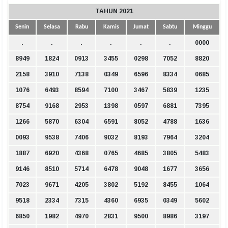
TAHUN 2021
Senin
Selasa
Rabu
Kamis
Jumat
Sabtu
Minggu
.
.
.
.
.
.
0000
8949
1824
0913
3455
0298
7052
8820
2158
3910
7138
0349
6596
8334
0685
1076
6493
8594
7100
3467
5839
1235
8754
9168
2953
1398
0597
6881
7395
1266
5870
6304
6591
8052
4788
1636
0093
9538
7406
9032
8193
7964
3204
1887
6920
4368
0765
4685
3805
5483
9146
8510
5714
6478
9048
1677
3656
7023
9671
4205
3802
5192
8455
1064
9518
2334
7315
4360
6935
0349
5602
6850
1982
4970
2831
9500
8986
3197