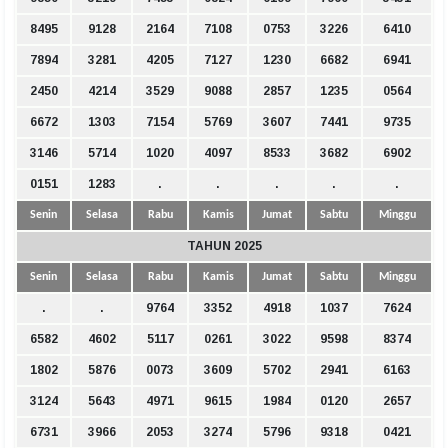
8495
9128
2164
7108
0753
3226
6410
7894
3281
4205
7127
1230
6682
6941
2450
4214
3529
9088
2857
1235
0564
6672
1303
7154
5769
3607
7441
9735
3146
5714
1020
4097
8533
3682
6902
0151
1283
.
.
.
.
.
Senin
Selasa
Rabu
Kamis
Jumat
Sabtu
Minggu
TAHUN 2025
Senin
Selasa
Rabu
Kamis
Jumat
Sabtu
Minggu
.
.
9764
3352
4918
1037
7624
6582
4602
5117
0261
3022
9598
8374
1802
5876
0073
3609
5702
2941
6163
3124
5643
4971
9615
1984
0120
2657
6731
3966
2053
3274
5796
9318
0421