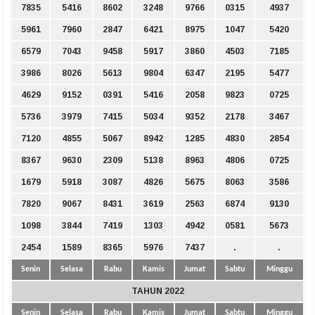
7835
5416
8602
3248
9766
0315
4937
5961
7960
2847
6421
8975
1047
5420
6579
7043
9458
5917
3860
4503
7185
3986
8026
5613
9804
6347
2195
5477
4629
9152
0391
5416
2058
9823
0725
5736
3979
7415
5034
9352
2178
3467
7120
4855
5067
8942
1285
4830
2854
8367
9630
2309
5138
8963
4806
0725
1679
5918
3087
4826
5675
8063
3586
7820
9067
8431
3619
2563
6874
9130
1098
3844
7419
1303
4942
0581
5673
2454
1589
8365
5976
7437
.
.
Senin
Selasa
Rabu
Kamis
Jumat
Sabtu
Minggu
TAHUN 2022
Senin
Selasa
Rabu
Kamis
Jumat
Sabtu
Minggu