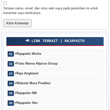
Simpan nama, email, dan situs web saya pada peramban ini untuk
komentar saya berikutnya.
📢 LINK TERKAIT | RAJAPAITO
⚡
Rajapaito Works
01
⚡
Paito Warna 4dprize Group
02
⚡
Raja Angkanet
03
⚡
Website Mura Prediksi
04
⚡
Rajapaito INK
05
⚡
Rajapaito Sbs
06