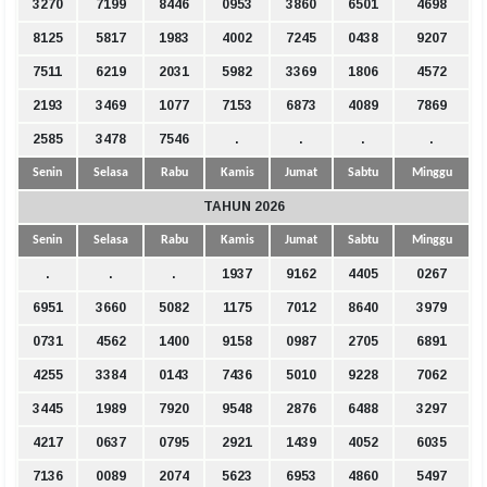
3270
7199
8446
0953
3860
6501
4698
8125
5817
1983
4002
7245
0438
9207
7511
6219
2031
5982
3369
1806
4572
2193
3469
1077
7153
6873
4089
7869
2585
3478
7546
.
.
.
.
Senin
Selasa
Rabu
Kamis
Jumat
Sabtu
Minggu
TAHUN 2026
Senin
Selasa
Rabu
Kamis
Jumat
Sabtu
Minggu
.
.
.
1937
9162
4405
0267
6951
3660
5082
1175
7012
8640
3979
0731
4562
1400
9158
0987
2705
6891
4255
3384
0143
7436
5010
9228
7062
3445
1989
7920
9548
2876
6488
3297
4217
0637
0795
2921
1439
4052
6035
7136
0089
2074
5623
6953
4860
5497