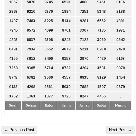
1867
5078
9745
6523
4808
9451
8136
2893
9210
6370
1884
7251
5348
2188
1407
7483
3225
5134
9281
6562
4801
7945
0572
4099
9761
3307
7185
1971
4293
6837
2308
0245
7122
3060
0542
0491
7934
8552
4879
5213
0234
2470
4155
3012
8490
0158
2970
4429
6163
7268
9305
5714
0722
4204
3581
9970
8743
6381
3600
4557
0935
8129
1454
9133
4298
2561
5030
7882
1507
0679
3762
1363
1077
9725
8247
4465
.
Senin
Selasa
Rabu
Kamis
Jumat
Sabtu
Minggu
← Previous Post
Next Post →