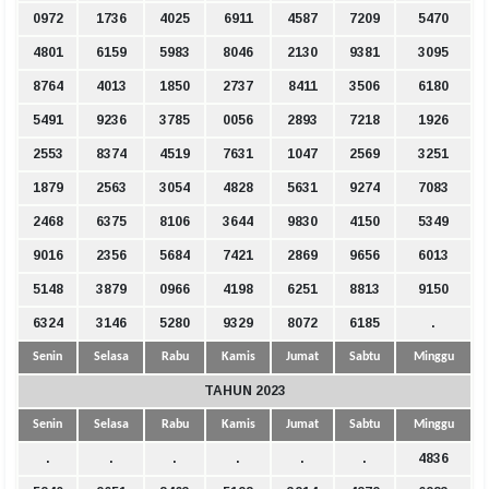
0972
1736
4025
6911
4587
7209
5470
4801
6159
5983
8046
2130
9381
3095
8764
4013
1850
2737
8411
3506
6180
5491
9236
3785
0056
2893
7218
1926
2553
8374
4519
7631
1047
2569
3251
1879
2563
3054
4828
5631
9274
7083
2468
6375
8106
3644
9830
4150
5349
9016
2356
5684
7421
2869
9656
6013
5148
3879
0966
4198
6251
8813
9150
6324
3146
5280
9329
8072
6185
.
Senin
Selasa
Rabu
Kamis
Jumat
Sabtu
Minggu
TAHUN 2023
Senin
Selasa
Rabu
Kamis
Jumat
Sabtu
Minggu
.
.
.
.
.
.
4836