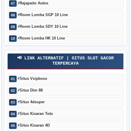
⚡
Rajapaito Autos
07
⚡
Room Lomba SGP 10 Line
08
⚡
Room Lomba SDY 10 Line
09
⚡
Room Lomba HK 10 Line
10
📢 LINK ALTERNATIF | SITUS SLOT GACOR
TERPERCAYA
⚡
Situs Vvipboss
01
⚡
Situs Dim 88
02
⚡
Situs 4dsuper
03
⚡
Situs Kisaran Toto
04
⚡
Situs Kisaran 4D
05