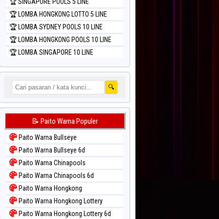
🏆 SINGAPORE POOLS 5 LINE
🏆 LOMBA HONGKONG LOTTO 5 LINE
🏆 LOMBA SYDNEY POOLS 10 LINE
🏆 LOMBA HONGKONG POOLS 10 LINE
🏆 LOMBA SINGAPORE 10 LINE
🔍
📝 Paito Warna Populer
Paito Warna Bullseye
Paito Warna Bullseye 6d
Paito Warna Chinapools
Paito Warna Chinapools 6d
Paito Warna Hongkong
Paito Warna Hongkong Lottery
Paito Warna Hongkong Lottery 6d