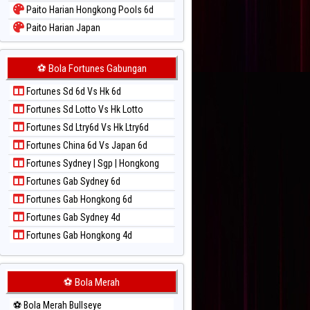
Paito Harian Hongkong Pools 6d
Paito Harian Japan
Paito Harian Japan 6d
Paito Harian Korea
⚽ Bola Fortunes Gabungan
Paito Harian Kuda Lari
Fortunes Sd 6d Vs Hk 6d
Paito Harian Magnum Cambodia
Fortunes Sd Lotto Vs Hk Lotto
Paito Harian Nagoya
Fortunes Sd Ltry6d Vs Hk Ltry6d
Paito Harian New York Midday
Fortunes China 6d Vs Japan 6d
Paito Harian North Carolina Day
Fortunes Sydney | Sgp | Hongkong
Paito Harian Pcso
Fortunes Gab Sydney 6d
Paito Harian Pennsylvania Day
Fortunes Gab Hongkong 6d
Paito Harian Sao Paulo
Fortunes Gab Sydney 4d
Paito Harian Singapore
Fortunes Gab Hongkong 4d
Paito Harian Sydney
Paito Harian Sydney Lottery
Paito Harian Sydney Lottery 6d
⚽ Bola Merah
Paito Harian Sydney Lotto
⚽ Bola Merah Bullseye