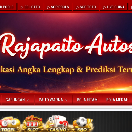
D POOLS
▷ SD LOTTO
▷ SGP POOLS
▷ SGP TOTO
▷ LIVE CHINA
GABUNGAN
PAITO WARNA
BOLA HITAM
BOLA MERAH