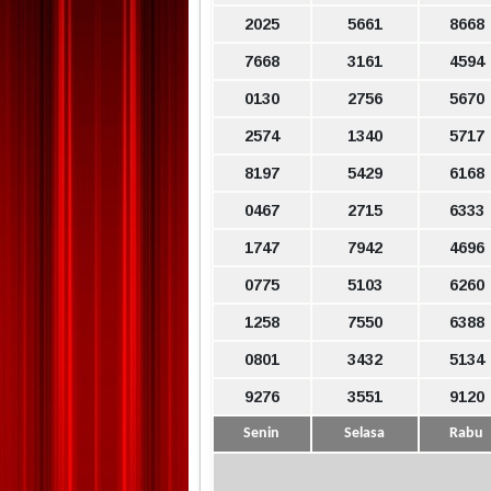
2025
5661
8668
7668
3161
4594
0130
2756
5670
2574
1340
5717
8197
5429
6168
0467
2715
6333
1747
7942
4696
0775
5103
6260
1258
7550
6388
0801
3432
5134
9276
3551
9120
Senin
Selasa
Rabu