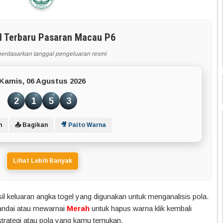
il Terbaru Pasaran Macau P6
berdasarkan tanggal pengeluaran resmi
Kamis, 06 Agustus 2026
2
1
5
3
n
📤 Bagikan
🎥 Paito Warna
Lihat Lebih Banyak
sil keluaran angka togel yang digunakan untuk menganalisis pola.
nandai atau mewarnai
Merah
untuk hapus warna klik kembali
trategi atau pola yang kamu temukan.