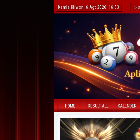
Kamis Kliwon, 6 Agt 2026, 16:53
▷ S
HOME
RESULT ALL
KALENDER