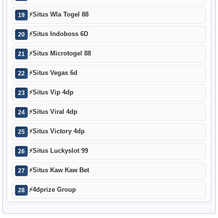
⚡
Situs Wla Togel 88
19
⚡
Situs Indoboss 6D
20
⚡
Situs Microtogel 88
21
⚡
Situs Vegas 6d
22
⚡
Situs Vip 4dp
23
⚡
Situs Viral 4dp
24
⚡
Situs Victory 4dp
25
⚡
Situs Luckyslot 99
26
⚡
Situs Kaw Kaw Bet
27
⚡
4dprize Group
28