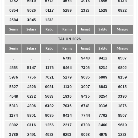
7352
6810
6773
4678
4916
1596
0138
0854
9026
0117
5299
1323
1528
0822
2584
3845
1233
.
.
.
.
Senin
Selasa
Rabu
Kamis
Jumat
Sabtu
Minggu
TAHUN 2026
Senin
Selasa
Rabu
Kamis
Jumat
Sabtu
Minggu
.
.
.
6733
9440
9412
8507
4553
5147
1176
9464
7305
8234
9802
5936
7756
7021
5279
9085
6009
8159
5627
4828
0981
1139
3907
6843
6015
4548
6232
5683
1936
9435
0254
3390
5813
4806
6382
7036
6743
0336
1876
1174
9801
9085
9414
7744
7702
8507
8802
0316
1256
2217
8708
3460
9639
3780
2491
4923
6293
9068
4975
1223