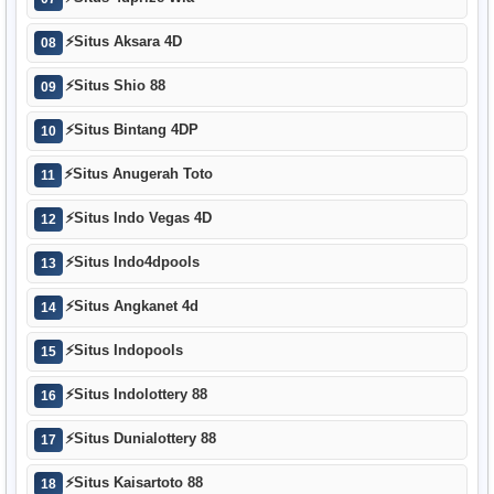
⚡
Situs Aksara 4D
08
⚡
Situs Shio 88
09
⚡
Situs Bintang 4DP
10
⚡
Situs Anugerah Toto
11
⚡
Situs Indo Vegas 4D
12
⚡
Situs Indo4dpools
13
⚡
Situs Angkanet 4d
14
⚡
Situs Indopools
15
⚡
Situs Indolottery 88
16
⚡
Situs Dunialottery 88
17
⚡
Situs Kaisartoto 88
18