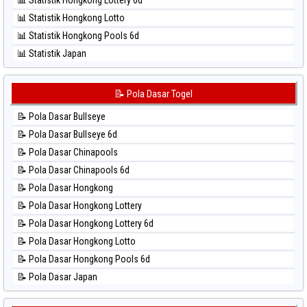
⚽ Bola Hitam Sydney
📊 Statistik Hongkong Lotto
⚽ Bola Hitam Sydney Lottery
📊 Statistik Hongkong Pools 6d
⚽ Bola Hitam Sydney Lottery 6d
📊 Statistik Japan
⚽ Bola Hitam Sydney Lotto
📊 Statistik Japan 6d
⚽ Bola Hitam Sydney Pools 6d
📊 Statistik Korea
📝 Pola Dasar Togel
⚽ Bola Hitam Taipei
📊 Statistik Kuda Lari
⚽ Bola Hitam Taiwan
📝 Pola Dasar Bullseye
📊 Statistik Magnum Cambodia
📝 Pola Dasar Bullseye 6d
📊 Statistik Nagoya
📝 Pola Dasar Chinapools
📊 Statistik New York Midday
📝 Pola Dasar Chinapools 6d
📊 Statistik North Carolina Day
📝 Pola Dasar Hongkong
📊 Statistik Pcso
📝 Pola Dasar Hongkong Lottery
📊 Statistik Pennsylvania Day
📝 Pola Dasar Hongkong Lottery 6d
📊 Statistik Sao Paulo
📝 Pola Dasar Hongkong Lotto
📊 Statistik Singapore
📝 Pola Dasar Hongkong Pools 6d
📊 Statistik Sydney
📝 Pola Dasar Japan
📊 Statistik Sydney Lottery
📝 Pola Dasar Japan 6d
📊 Statistik Sydney Lottery 6d