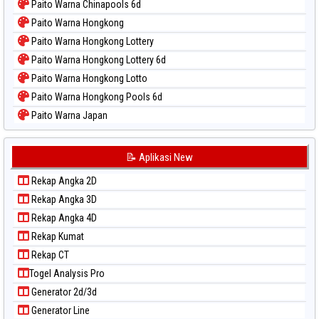
Paito Warna Chinapools 6d
Paito Warna Hongkong
Paito Warna Hongkong Lottery
Paito Warna Hongkong Lottery 6d
Paito Warna Hongkong Lotto
Paito Warna Hongkong Pools 6d
Paito Warna Japan
Paito Warna Japan 6d
Paito Warna Korea
📝 Aplikasi New
Paito Warna Kuda Lari
Rekap Angka 2D
Paito Warna Magnum Cambodia
Rekap Angka 3D
Paito Warna Nagoya
Rekap Angka 4D
Paito Warna New York Midday
Rekap Kumat
Paito Warna North Carolina Day
Rekap CT
Paito Warna Pcso
Togel Analysis Pro
Paito Warna Pennsylvania Day
Generator 2d/3d
Paito Warna Sao Paulo
Generator Line
Paito Warna Singapore