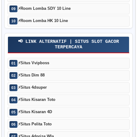
⚡
Room Lomba SDY 10 Line
09
⚡
Room Lomba HK 10 Line
10
📢 LINK ALTERNATIF | SITUS SLOT GACOR
TERPERCAYA
⚡
Situs Vvipboss
01
⚡
Situs Dim 88
02
⚡
Situs 4dsuper
03
⚡
Situs Kisaran Toto
04
⚡
Situs Kisaran 4D
05
⚡
Situs Pelita Toto
06
⚡
Situs 4dprize Wla
07