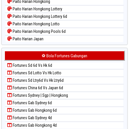
Paito Harian Hongkong
Paito Harian Hongkong Lottery
Paito Harian Hongkong Lottery 6d
Paito Harian Hongkong Lotto
Paito Harian Hongkong Pools 6d
Paito Harian Japan
Paito Harian Japan 6d
Paito Harian Korea
⚽ Bola Fortunes Gabungan
Paito Harian Kuda Lari
Fortunes Sd 6d Vs Hk 6d
Paito Harian Magnum Cambodia
Fortunes Sd Lotto Vs Hk Lotto
Paito Harian Nagoya
Fortunes Sd Ltry6d Vs Hk Ltry6d
Paito Harian New York Midday
Fortunes China 6d Vs Japan 6d
Paito Harian North Carolina Day
Fortunes Sydney | Sgp | Hongkong
Paito Harian Pcso
Fortunes Gab Sydney 6d
Paito Harian Pennsylvania Day
Fortunes Gab Hongkong 6d
Paito Harian Sao Paulo
Fortunes Gab Sydney 4d
Paito Harian Singapore
Fortunes Gab Hongkong 4d
Paito Harian Sydney