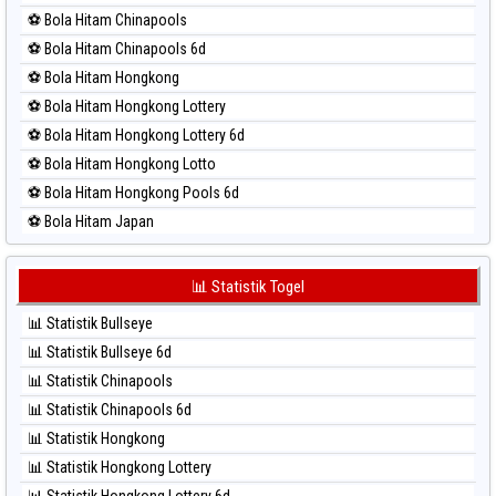
⚽ Bola Merah Nagoya
⚽ Bola Hitam Chinapools
⚽ Bola Merah North Carolina Day
⚽ Bola Hitam Chinapools 6d
⚽ Bola Merah Pcso
⚽ Bola Hitam Hongkong
⚽ Bola Merah Sao Paulo
⚽ Bola Hitam Hongkong Lottery
⚽ Bola Merah Singapore
⚽ Bola Hitam Hongkong Lottery 6d
⚽ Bola Merah Sydney
⚽ Bola Hitam Hongkong Lotto
⚽ Bola Merah Sydney Lottery
⚽ Bola Hitam Hongkong Pools 6d
⚽ Bola Merah Sydney Lottery 6d
⚽ Bola Hitam Japan
⚽ Bola Merah Sydney Lotto
⚽ Bola Hitam Japan 6d
⚽ Bola Merah Sydney Pools 6d
⚽ Bola Hitam Korea
📊 Statistik Togel
⚽ Bola Merah Taipei
⚽ Bola Hitam Kuda Lari
⚽ Bola Merah Taiwan
📊 Statistik Bullseye
⚽ Bola Hitam Magnum Cambodia
📊 Statistik Bullseye 6d
⚽ Bola Hitam Nagoya
📊 Statistik Chinapools
⚽ Bola Hitam North Carolina Day
📊 Statistik Chinapools 6d
⚽ Bola Hitam Pcso
📊 Statistik Hongkong
⚽ Bola Hitam Sao Paulo
📊 Statistik Hongkong Lottery
⚽ Bola Hitam Singapore
📊 Statistik Hongkong Lottery 6d