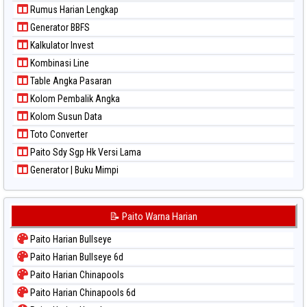
Rumus Harian Lengkap
Paito Warna Sydney
Generator BBFS
Paito Warna Sydney Lottery
Kalkulator Invest
Paito Warna Sydney Lottery 6d
Kombinasi Line
Paito Warna Sydney Lotto
Table Angka Pasaran
Paito Warna Sydney Pools 6d
Kolom Pembalik Angka
Paito Warna Taipei
Kolom Susun Data
Paito Warna Taiwan
Toto Converter
Paito Sdy Sgp Hk Versi Lama
Generator | Buku Mimpi
📝 Paito Warna Harian
Paito Harian Bullseye
Paito Harian Bullseye 6d
Paito Harian Chinapools
Paito Harian Chinapools 6d