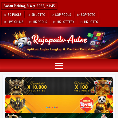
Sabtu Pahing, 8 Agt 2026, 23:45
▷ SD POOLS
▷ SD LOTTO
▷ SGP POOLS
▷ SGP TOTO
▷ LIVE CHINA
▷ HK POOLS
▷ HK LOTTERY
▷ HK LOTTO