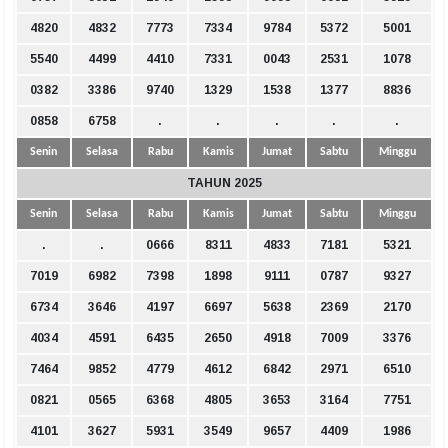
4820
4832
7773
7334
9784
5372
5001
5540
4499
4410
7331
0043
2531
1078
0382
3386
9740
1329
1538
1377
8836
0858
6758
.
.
.
.
.
Senin
Selasa
Rabu
Kamis
Jumat
Sabtu
Minggu
TAHUN 2025
Senin
Selasa
Rabu
Kamis
Jumat
Sabtu
Minggu
.
.
0666
8311
4833
7181
5321
7019
6982
7398
1898
9111
0787
9327
6734
3646
4197
6697
5638
2369
2170
4034
4591
6435
2650
4918
7009
3376
7464
9852
4779
4612
6842
2971
6510
0821
0565
6368
4805
3653
3164
7751
4101
3627
5931
3549
9657
4409
1986