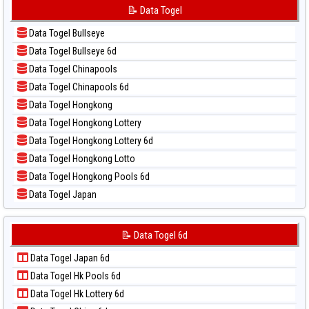
📝 Pola Dasar Korea
📝 Data Togel
📊 Statistik Sydney Lotto
📝 Pola Dasar Kuda Lari
📊 Statistik Sydney Pools 6d
Data Togel Bullseye
📝 Pola Dasar Magnum Cambodia
📊 Statistik Taipei
Data Togel Bullseye 6d
📝 Pola Dasar Nagoya
📊 Statistik Taiwan
Data Togel Chinapools
📝 Pola Dasar North Carolina Day
Data Togel Chinapools 6d
📝 Pola Dasar Pcso
Data Togel Hongkong
📝 Pola Dasar Sao Paulo
Data Togel Hongkong Lottery
📝 Pola Dasar Singapore
Data Togel Hongkong Lottery 6d
📝 Pola Dasar Sydney
Data Togel Hongkong Lotto
📝 Pola Dasar Sydney Lottery
Data Togel Hongkong Pools 6d
📝 Pola Dasar Sydney Lottery 6d
Data Togel Japan
📝 Pola Dasar Sydney Lotto
Data Togel Japan 6d
📝 Pola Dasar Sydney Pools 6d
Data Togel Korea
📝 Data Togel 6d
📝 Pola Dasar Taipei
Data Togel Kuda Lari
📝 Pola Dasar Taiwan
Data Togel Japan 6d
Data Togel Magnum Cambodia
Data Togel Hk Pools 6d
Data Togel Nagoya
Data Togel Hk Lottery 6d
Data Togel North Carolina Day