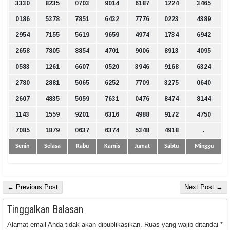
3330
8235
0703
9014
6187
1224
3465
0186
5378
7851
6432
7776
0223
4389
2954
7155
5619
9659
4974
1734
6942
2658
7805
8854
4701
9006
8913
4095
0583
1261
6607
0520
3946
9168
6324
2780
2881
5065
6252
7709
3275
0640
2607
4835
5059
7631
0476
8474
8144
1143
1559
9201
6316
4988
9172
4750
7085
1879
0637
6374
5348
4918
.
Senin
Selasa
Rabu
Kamis
Jumat
Sabtu
Minggu
← Previous Post
Next Post →
Tinggalkan Balasan
Alamat email Anda tidak akan dipublikasikan.
Ruas yang wajib ditandai
*