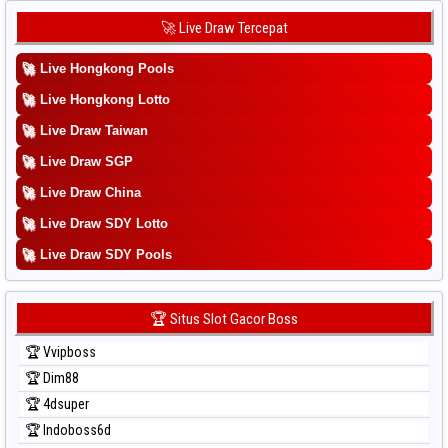
Prediksi Korea
🚀 Live Draw Tercepat
Prediksi Kuda Lari
🚀
Live Hongkong Pools
Prediksi Magnum Cambodia
Prediksi Nagoya
🚀
Live Hongkong Lotto
Prediksi North Carolina Day
🚀
Live Draw Taiwan
Prediksi Pcso
🚀
Live Draw SGP
Prediksi Sao Paulo
🚀
Live Draw China
Prediksi Singapore
🚀
Live Draw SDY Lotto
Prediksi Sydney
🚀
Prediksi Sydney Lottery
Live Draw SDY Pools
Prediksi Sydney Lottery 6d
Prediksi Sydney Lotto
🏆 Situs Slot Gacor Boss
Prediksi Sydney Pools 6d
🏆 Vvipboss
Prediksi Taipei
🏆 Dim88
Prediksi Taiwan
🏆 4dsuper
🏆 Indoboss6d