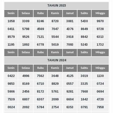
TAHUN 2023
Senin
Selasa
Rabu
Kamis
Jumat
Sabtu
Minggu
1058
3309
8246
8720
3881
5430
9970
0411
5798
4569
7047
4376
8649
9728
8579
9526
7121
5544
3918
8842
6313
1195
1892
6778
5019
7093
5243
1732
Senin
Selasa
Rabu
Kamis
Jumat
Sabtu
Minggu
TAHUN 2024
Senin
Selasa
Rabu
Kamis
Jumat
Sabtu
Minggu
0422
4996
7562
3648
4125
3019
1130
9853
8169
6710
8829
0557
3325
0724
5906
2456
8172
5761
9281
7668
0694
7539
6807
6307
2099
6604
1642
4720
0024
2092
5784
2754
6353
0791
7958