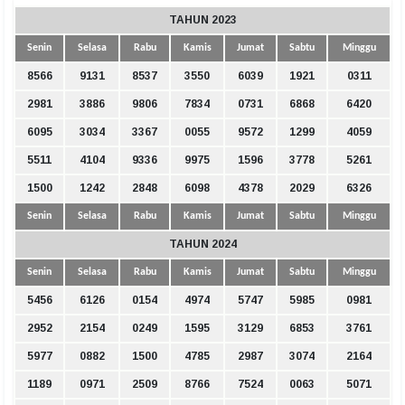
TAHUN 2023
Senin
Selasa
Rabu
Kamis
Jumat
Sabtu
Minggu
8566
9131
8537
3550
6039
1921
0311
2981
3886
9806
7834
0731
6868
6420
6095
3034
3367
0055
9572
1299
4059
5511
4104
9336
9975
1596
3778
5261
1500
1242
2848
6098
4378
2029
6326
Senin
Selasa
Rabu
Kamis
Jumat
Sabtu
Minggu
TAHUN 2024
Senin
Selasa
Rabu
Kamis
Jumat
Sabtu
Minggu
5456
6126
0154
4974
5747
5985
0981
2952
2154
0249
1595
3129
6853
3761
5977
0882
1500
4785
2987
3074
2164
1189
0971
2509
8766
7524
0063
5071