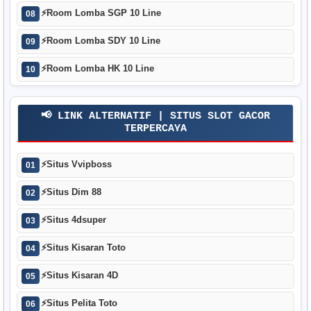
⚡
Room Lomba SGP 10 Line
08
⚡
Room Lomba SDY 10 Line
09
⚡
Room Lomba HK 10 Line
10
📢 LINK ALTERNATIF | SITUS SLOT GACOR
TERPERCAYA
⚡
Situs Vvipboss
01
⚡
Situs Dim 88
02
⚡
Situs 4dsuper
03
⚡
Situs Kisaran Toto
04
⚡
Situs Kisaran 4D
05
⚡
Situs Pelita Toto
06