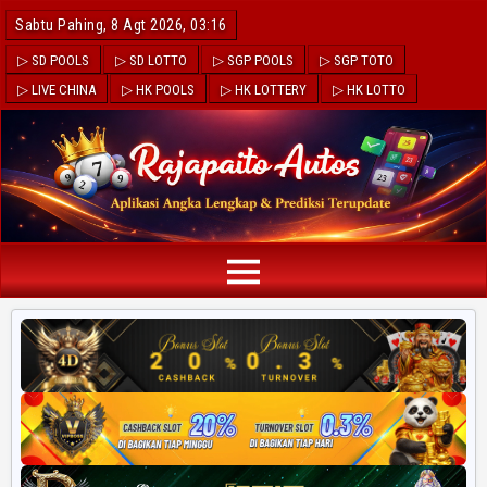
Sabtu Pahing, 8 Agt 2026, 03:16
▷ SD POOLS
▷ SD LOTTO
▷ SGP POOLS
▷ SGP TOTO
▷ LIVE CHINA
▷ HK POOLS
▷ HK LOTTERY
▷ HK LOTTO