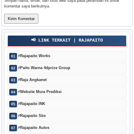
Simpan nama, email, dan situs web saya pada peramban ini untuk
komentar saya berikutnya.
📢 LINK TERKAIT | RAJAPAITO
⚡
Rajapaito Works
01
⚡
Paito Warna 4dprize Group
02
⚡
Raja Angkanet
03
⚡
Website Mura Prediksi
04
⚡
Rajapaito INK
05
⚡
Rajapaito Sbs
06
⚡
Rajapaito Autos
07