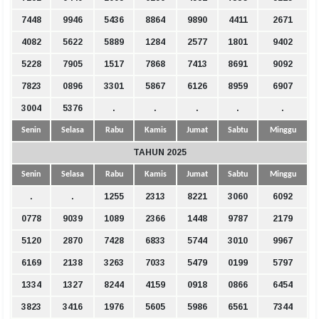
7448
9946
5436
8864
9890
4411
2671
4082
5622
5889
1284
2577
1801
9402
5228
7905
1517
7868
7413
8691
9092
7823
0896
3301
5867
6126
8959
6907
3004
5376
.
.
.
.
.
Senin
Selasa
Rabu
Kamis
Jumat
Sabtu
Minggu
TAHUN 2025
Senin
Selasa
Rabu
Kamis
Jumat
Sabtu
Minggu
.
.
1255
2313
8221
3060
6092
0778
9039
1089
2366
1448
9787
2179
5120
2870
7428
6833
5744
3010
9967
6169
2138
3263
7033
5479
0199
5797
1334
1327
8244
4159
0918
0866
6454
3823
3416
1976
5605
5986
6561
7344