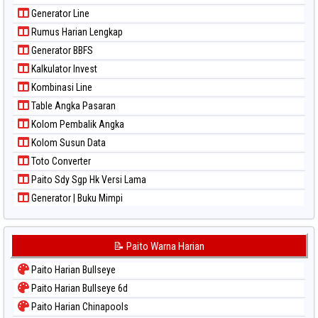
Paito Warna Sao Paulo
Generator Line
Paito Warna Singapore
Rumus Harian Lengkap
Paito Warna Sydney
Generator BBFS
Paito Warna Sydney Lottery
Kalkulator Invest
Paito Warna Sydney Lottery 6d
Kombinasi Line
Paito Warna Sydney Lotto
Table Angka Pasaran
Paito Warna Sydney Pools 6d
Kolom Pembalik Angka
Paito Warna Taipei
Kolom Susun Data
Paito Warna Taiwan
Toto Converter
Paito Sdy Sgp Hk Versi Lama
Generator | Buku Mimpi
📝 Paito Warna Harian
Paito Harian Bullseye
Paito Harian Bullseye 6d
Paito Harian Chinapools