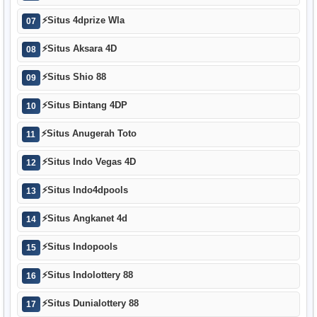
⚡
Situs 4dprize Wla
07
⚡
Situs Aksara 4D
08
⚡
Situs Shio 88
09
⚡
Situs Bintang 4DP
10
⚡
Situs Anugerah Toto
11
⚡
Situs Indo Vegas 4D
12
⚡
Situs Indo4dpools
13
⚡
Situs Angkanet 4d
14
⚡
Situs Indopools
15
⚡
Situs Indolottery 88
16
⚡
Situs Dunialottery 88
17