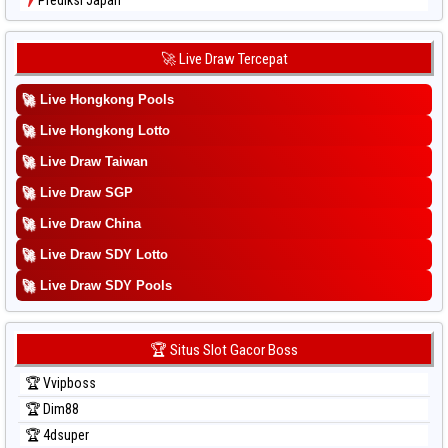
Prediksi Japan 6d
Prediksi Korea
🚀 Live Draw Tercepat
Prediksi Kuda Lari
🚀
Live Hongkong Pools
Prediksi Magnum Cambodia
Prediksi Nagoya
🚀
Live Hongkong Lotto
Prediksi North Carolina Day
🚀
Live Draw Taiwan
Prediksi Pcso
🚀
Live Draw SGP
Prediksi Sao Paulo
🚀
Live Draw China
Prediksi Singapore
🚀
Live Draw SDY Lotto
Prediksi Sydney
🚀
Prediksi Sydney Lottery
Live Draw SDY Pools
Prediksi Sydney Lottery 6d
Prediksi Sydney Lotto
🏆 Situs Slot Gacor Boss
Prediksi Sydney Pools 6d
🏆 Vvipboss
Prediksi Taipei
🏆 Dim88
Prediksi Taiwan
🏆 4dsuper