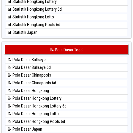
📊 Statistik Hongkong Lottery
⚽ Bola Hitam Singapore
📊 Statistik Hongkong Lottery 6d
⚽ Bola Hitam Sydney
📊 Statistik Hongkong Lotto
⚽ Bola Hitam Sydney Lottery
📊 Statistik Hongkong Pools 6d
⚽ Bola Hitam Sydney Lottery 6d
📊 Statistik Japan
⚽ Bola Hitam Sydney Lotto
📊 Statistik Japan 6d
⚽ Bola Hitam Sydney Pools 6d
📊 Statistik Korea
📝 Pola Dasar Togel
⚽ Bola Hitam Taipei
📊 Statistik Kuda Lari
⚽ Bola Hitam Taiwan
📝 Pola Dasar Bullseye
📊 Statistik Magnum Cambodia
📝 Pola Dasar Bullseye 6d
📊 Statistik Nagoya
📝 Pola Dasar Chinapools
📊 Statistik New York Midday
📝 Pola Dasar Chinapools 6d
📊 Statistik North Carolina Day
📝 Pola Dasar Hongkong
📊 Statistik Pcso
📝 Pola Dasar Hongkong Lottery
📊 Statistik Pennsylvania Day
📝 Pola Dasar Hongkong Lottery 6d
📊 Statistik Sao Paulo
📝 Pola Dasar Hongkong Lotto
📊 Statistik Singapore
📝 Pola Dasar Hongkong Pools 6d
📊 Statistik Sydney
📝 Pola Dasar Japan
📊 Statistik Sydney Lottery