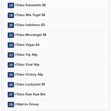
⚡
Situs Kaisartoto 88
18
⚡
Situs Wla Togel 88
19
⚡
Situs Indoboss 6D
20
⚡
Situs Microtogel 88
21
⚡
Situs Vegas 6d
22
⚡
Situs Vip 4dp
23
⚡
Situs Viral 4dp
24
⚡
Situs Victory 4dp
25
⚡
Situs Luckyslot 99
26
⚡
Situs Kaw Kaw Bet
27
⚡
4dprize Group
28