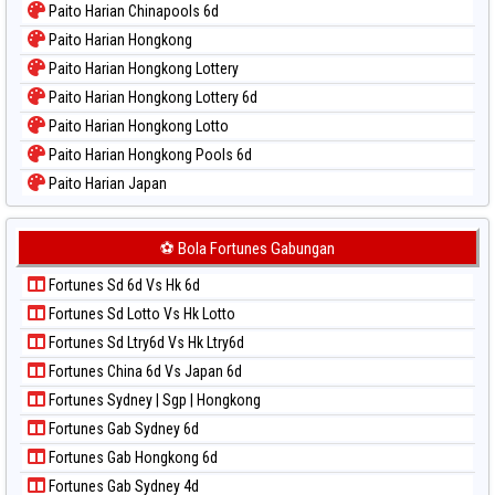
Paito Harian Chinapools 6d
Paito Harian Hongkong
Paito Harian Hongkong Lottery
Paito Harian Hongkong Lottery 6d
Paito Harian Hongkong Lotto
Paito Harian Hongkong Pools 6d
Paito Harian Japan
Paito Harian Japan 6d
Paito Harian Korea
⚽ Bola Fortunes Gabungan
Paito Harian Kuda Lari
Fortunes Sd 6d Vs Hk 6d
Paito Harian Magnum Cambodia
Fortunes Sd Lotto Vs Hk Lotto
Paito Harian Nagoya
Fortunes Sd Ltry6d Vs Hk Ltry6d
Paito Harian New York Midday
Fortunes China 6d Vs Japan 6d
Paito Harian North Carolina Day
Fortunes Sydney | Sgp | Hongkong
Paito Harian Pcso
Fortunes Gab Sydney 6d
Paito Harian Pennsylvania Day
Fortunes Gab Hongkong 6d
Paito Harian Sao Paulo
Fortunes Gab Sydney 4d