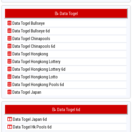
📝 Pola Dasar Japan 6d
📊 Statistik Sydney Lottery 6d
📝 Pola Dasar Korea
📝 Data Togel
📊 Statistik Sydney Lotto
📝 Pola Dasar Kuda Lari
📊 Statistik Sydney Pools 6d
Data Togel Bullseye
📝 Pola Dasar Magnum Cambodia
📊 Statistik Taipei
Data Togel Bullseye 6d
📝 Pola Dasar Nagoya
📊 Statistik Taiwan
Data Togel Chinapools
📝 Pola Dasar North Carolina Day
Data Togel Chinapools 6d
📝 Pola Dasar Pcso
Data Togel Hongkong
📝 Pola Dasar Sao Paulo
Data Togel Hongkong Lottery
📝 Pola Dasar Singapore
Data Togel Hongkong Lottery 6d
📝 Pola Dasar Sydney
Data Togel Hongkong Lotto
📝 Pola Dasar Sydney Lottery
Data Togel Hongkong Pools 6d
📝 Pola Dasar Sydney Lottery 6d
Data Togel Japan
📝 Pola Dasar Sydney Lotto
Data Togel Japan 6d
📝 Pola Dasar Sydney Pools 6d
Data Togel Korea
📝 Data Togel 6d
📝 Pola Dasar Taipei
Data Togel Kuda Lari
📝 Pola Dasar Taiwan
Data Togel Japan 6d
Data Togel Magnum Cambodia
Data Togel Hk Pools 6d
Data Togel Nagoya