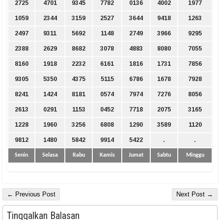
2725
4701
9345
7782
0136
4002
1977
1059
2344
3159
2527
3644
9418
1263
2497
9311
5692
1148
2749
3966
9295
2388
2629
8682
3078
4883
8080
7055
8160
1918
2232
6161
1816
1731
7856
9305
5350
4375
5115
6786
1678
7928
8241
1424
8181
0574
7974
7276
8056
2613
0291
1153
0452
7718
2075
3165
1228
1960
3256
6808
1290
3589
1120
9812
1480
5842
9914
5422
.
.
Senin
Selasa
Rabu
Kamis
Jumat
Sabtu
Minggu
← Previous Post
Next Post →
Tinggalkan Balasan