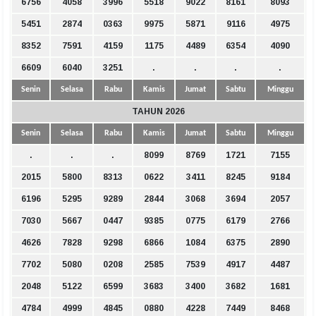
6756
4058
3996
5518
9022
8161
8093
5451
2874
0363
9975
5871
9116
4975
8352
7591
4159
1175
4489
6354
4090
6609
6040
3251
.
.
.
.
Senin
Selasa
Rabu
Kamis
Jumat
Sabtu
Minggu
TAHUN 2026
Senin
Selasa
Rabu
Kamis
Jumat
Sabtu
Minggu
.
.
.
8099
8769
1721
7155
2015
5800
8313
0622
3411
8245
9184
6196
5295
9289
2844
3068
3694
2057
7030
5667
0447
9385
0775
6179
2766
4626
7828
9298
6866
1084
6375
2890
7702
5080
0208
2585
7539
4917
4487
2048
5122
6599
3683
3400
3682
1681
4784
4999
4845
0880
4228
7449
8468