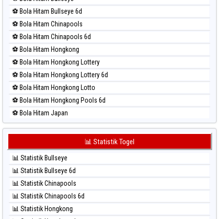
⚽ Bola Merah Magnum Cambodia
⚽ Bola Hitam Bullseye 6d
⚽ Bola Merah Nagoya
⚽ Bola Hitam Chinapools
⚽ Bola Merah North Carolina Day
⚽ Bola Hitam Chinapools 6d
⚽ Bola Merah Pcso
⚽ Bola Hitam Hongkong
⚽ Bola Merah Sao Paulo
⚽ Bola Hitam Hongkong Lottery
⚽ Bola Merah Singapore
⚽ Bola Hitam Hongkong Lottery 6d
⚽ Bola Merah Sydney
⚽ Bola Hitam Hongkong Lotto
⚽ Bola Merah Sydney Lottery
⚽ Bola Hitam Hongkong Pools 6d
⚽ Bola Merah Sydney Lottery 6d
⚽ Bola Hitam Japan
⚽ Bola Merah Sydney Lotto
⚽ Bola Hitam Japan 6d
⚽ Bola Merah Sydney Pools 6d
⚽ Bola Hitam Korea
📊 Statistik Togel
⚽ Bola Merah Taipei
⚽ Bola Hitam Kuda Lari
⚽ Bola Merah Taiwan
📊 Statistik Bullseye
⚽ Bola Hitam Magnum Cambodia
📊 Statistik Bullseye 6d
⚽ Bola Hitam Nagoya
📊 Statistik Chinapools
⚽ Bola Hitam North Carolina Day
📊 Statistik Chinapools 6d
⚽ Bola Hitam Pcso
📊 Statistik Hongkong
⚽ Bola Hitam Sao Paulo