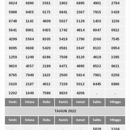
0624
6890
3561
1902
6895
4901
2784
5988
9435
0173
6841
1567
7915
3428
6748
1142
4609
5027
3129
1430
1156
5641
8901
0435
1742
4814
8047
0913
4299
3564
8305
5419
1790
2360
7545
8095
0608
5420
0581
3647
8133
0954
1259
1249
6386
7508
8120
4619
3285
9630
4357
2189
6471
4895
8532
9621
8765
7949
1623
2500
5634
7961
0258
3620
2187
4013
7159
5012
8445
6986
3202
1649
7586
8630
4206
.
.
Senin
Selasa
Rabu
Kamis
Jumat
Sabtu
Minggu
TAHUN 2022
Senin
Selasa
Rabu
Kamis
Jumat
Sabtu
Minggu
.
.
.
.
.
5029
3104