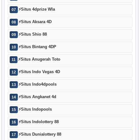
⚡
Situs 4dprize Wla
07
⚡
Situs Aksara 4D
08
⚡
Situs Shio 88
09
⚡
Situs Bintang 4DP
10
⚡
Situs Anugerah Toto
11
⚡
Situs Indo Vegas 4D
12
⚡
Situs Indo4dpools
13
⚡
Situs Angkanet 4d
14
⚡
Situs Indopools
15
⚡
Situs Indolottery 88
16
⚡
Situs Dunialottery 88
17