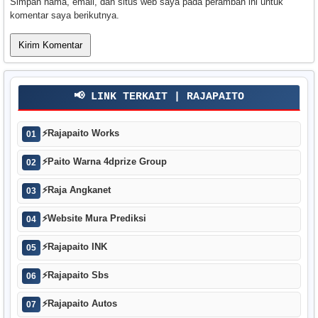
Simpan nama, email, dan situs web saya pada peramban ini untuk
komentar saya berikutnya.
📢 LINK TERKAIT | RAJAPAITO
⚡
Rajapaito Works
01
⚡
Paito Warna 4dprize Group
02
⚡
Raja Angkanet
03
⚡
Website Mura Prediksi
04
⚡
Rajapaito INK
05
⚡
Rajapaito Sbs
06
⚡
Rajapaito Autos
07