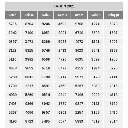
TAHUN 2021
Senin
Selasa
Rabu
Kamis
Jumat
Sabtu
Minggu
5736
8704
9246
3502
9708
1274
5978
3242
7100
6053
2991
6740
6508
1687
9357
3471
8269
5028
4973
1391
8096
7123
9815
0746
2413
8033
7541
8367
5110
3991
6508
4726
0635
3092
1750
4038
9659
6318
0477
4259
1934
8790
5289
8032
1790
9414
5571
8129
7441
1780
2217
8591
4658
5267
6930
2016
4989
5260
9534
0249
7196
2008
4318
7403
9866
3042
1720
9847
0163
8750
5268
4096
9307
6801
1254
3159
6430
4190
8713
3485
0074
5893
4619
7514