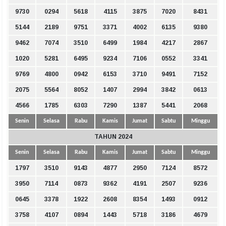
9730
0294
5618
4115
3875
7020
8431
5144
2189
9751
3371
4002
6135
9380
9462
7074
3510
6499
1984
4217
2867
1020
5281
6495
9234
7106
0552
3341
9769
4800
0942
6153
3710
9491
7152
2075
5564
8052
1407
2994
3842
0613
4566
1785
6303
7290
1387
5441
2068
Senin
Selasa
Rabu
Kamis
Jumat
Sabtu
Minggu
TAHUN 2024
Senin
Selasa
Rabu
Kamis
Jumat
Sabtu
Minggu
1797
3510
9143
4877
2950
7124
8572
3950
7114
0873
9362
4191
2507
9236
0645
3378
1922
2608
8354
1493
0912
3758
4107
0894
1443
5718
3186
4679