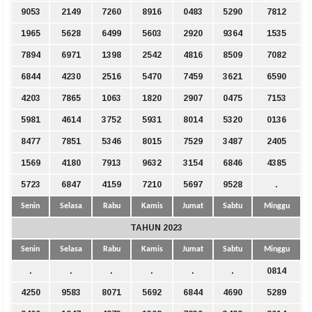
9053
2149
7260
8916
0483
5290
7812
1965
5628
6499
5603
2920
9364
1535
7894
6971
1398
2542
4816
8509
7082
6844
4230
2516
5470
7459
3621
6590
4203
7865
1063
1820
2907
0475
7153
5981
4614
3752
5931
8014
5320
0136
8477
7851
5346
8015
7529
3487
2405
1569
4180
7913
9632
3154
6846
4385
5723
6847
4159
7210
5697
9528
.
Senin
Selasa
Rabu
Kamis
Jumat
Sabtu
Minggu
TAHUN 2023
Senin
Selasa
Rabu
Kamis
Jumat
Sabtu
Minggu
.
.
.
.
.
.
0814
4250
9583
8071
5692
6844
4690
5289