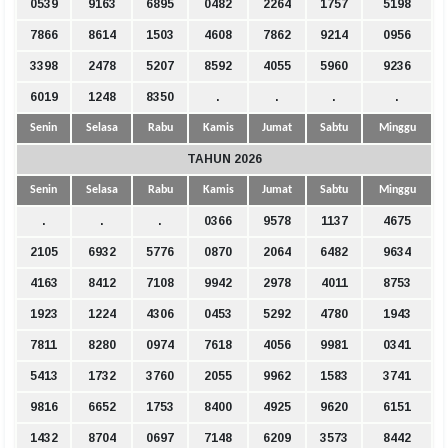
0539
9163
6895
0482
2264
1757
5198
7866
8614
1503
4608
7862
9214
0956
3398
2478
5207
8592
4055
5960
9236
6019
1248
8350
.
.
.
.
Senin
Selasa
Rabu
Kamis
Jumat
Sabtu
Minggu
TAHUN 2026
Senin
Selasa
Rabu
Kamis
Jumat
Sabtu
Minggu
.
.
.
0366
9578
1137
4675
2105
6932
5776
0870
2064
6482
9634
4163
8412
7108
9942
2978
4011
8753
1923
1224
4306
0453
5292
4780
1943
7811
8280
0974
7618
4056
9981
0341
5413
1732
3760
2055
9962
1583
3741
9816
6652
1753
8400
4925
9620
6151
1432
8704
0697
7148
6209
3573
8442