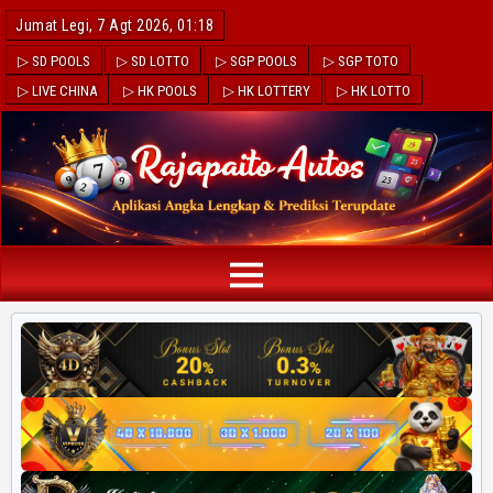
Jumat Legi, 7 Agt 2026, 01:18
▷ SD POOLS
▷ SD LOTTO
▷ SGP POOLS
▷ SGP TOTO
▷ LIVE CHINA
▷ HK POOLS
▷ HK LOTTERY
▷ HK LOTTO