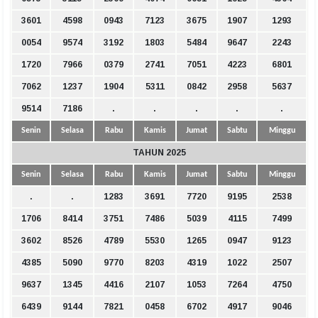
3601
4598
0943
7123
3675
1907
1293
0054
9574
3192
1803
5484
9647
2243
1720
7966
0379
2741
7051
4223
6801
7062
1237
1904
5311
0842
2958
5637
9514
7186
.
.
.
.
.
Senin
Selasa
Rabu
Kamis
Jumat
Sabtu
Minggu
TAHUN 2025
Senin
Selasa
Rabu
Kamis
Jumat
Sabtu
Minggu
.
.
1283
3691
7720
9195
2538
1706
8414
3751
7486
5039
4115
7499
3602
8526
4789
5530
1265
0947
9123
4385
5090
9770
8203
4319
1022
2507
9637
1345
4416
2107
1053
7264
4750
6439
9144
7821
0458
6702
4917
9046