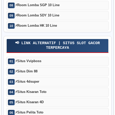
⚡
Room Lomba SGP 10 Line
08
⚡
Room Lomba SDY 10 Line
09
⚡
Room Lomba HK 10 Line
10
📢 LINK ALTERNATIF | SITUS SLOT GACOR
TERPERCAYA
⚡
Situs Vvipboss
01
⚡
Situs Dim 88
02
⚡
Situs 4dsuper
03
⚡
Situs Kisaran Toto
04
⚡
Situs Kisaran 4D
05
⚡
Situs Pelita Toto
06