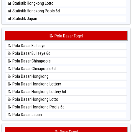
📊 Statistik Hongkong Lotto
⚽ Bola Hitam Sydney Lottery
📊 Statistik Hongkong Pools 6d
⚽ Bola Hitam Sydney Lottery 6d
📊 Statistik Japan
⚽ Bola Hitam Sydney Lotto
📊 Statistik Japan 6d
⚽ Bola Hitam Sydney Pools 6d
📊 Statistik Korea
📝 Pola Dasar Togel
⚽ Bola Hitam Taipei
📊 Statistik Kuda Lari
⚽ Bola Hitam Taiwan
📝 Pola Dasar Bullseye
📊 Statistik Magnum Cambodia
📝 Pola Dasar Bullseye 6d
📊 Statistik Nagoya
📝 Pola Dasar Chinapools
📊 Statistik New York Midday
📝 Pola Dasar Chinapools 6d
📊 Statistik North Carolina Day
📝 Pola Dasar Hongkong
📊 Statistik Pcso
📝 Pola Dasar Hongkong Lottery
📊 Statistik Pennsylvania Day
📝 Pola Dasar Hongkong Lottery 6d
📊 Statistik Sao Paulo
📝 Pola Dasar Hongkong Lotto
📊 Statistik Singapore
📝 Pola Dasar Hongkong Pools 6d
📊 Statistik Sydney
📝 Pola Dasar Japan
📊 Statistik Sydney Lottery
📝 Pola Dasar Japan 6d
📊 Statistik Sydney Lottery 6d
📝 Pola Dasar Korea