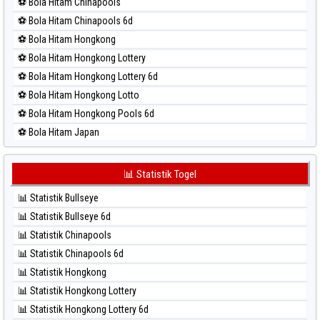
⚽ Bola Hitam Chinapools
⚽ Bola Merah North Carolina Day
⚽ Bola Hitam Chinapools 6d
⚽ Bola Merah Pcso
⚽ Bola Hitam Hongkong
⚽ Bola Merah Sao Paulo
⚽ Bola Hitam Hongkong Lottery
⚽ Bola Merah Singapore
⚽ Bola Hitam Hongkong Lottery 6d
⚽ Bola Merah Sydney
⚽ Bola Hitam Hongkong Lotto
⚽ Bola Merah Sydney Lottery
⚽ Bola Hitam Hongkong Pools 6d
⚽ Bola Merah Sydney Lottery 6d
⚽ Bola Hitam Japan
⚽ Bola Merah Sydney Lotto
⚽ Bola Hitam Japan 6d
⚽ Bola Merah Sydney Pools 6d
⚽ Bola Hitam Korea
📊 Statistik Togel
⚽ Bola Merah Taipei
⚽ Bola Hitam Kuda Lari
⚽ Bola Merah Taiwan
📊 Statistik Bullseye
⚽ Bola Hitam Magnum Cambodia
📊 Statistik Bullseye 6d
⚽ Bola Hitam Nagoya
📊 Statistik Chinapools
⚽ Bola Hitam North Carolina Day
📊 Statistik Chinapools 6d
⚽ Bola Hitam Pcso
📊 Statistik Hongkong
⚽ Bola Hitam Sao Paulo
📊 Statistik Hongkong Lottery
⚽ Bola Hitam Singapore
📊 Statistik Hongkong Lottery 6d
⚽ Bola Hitam Sydney