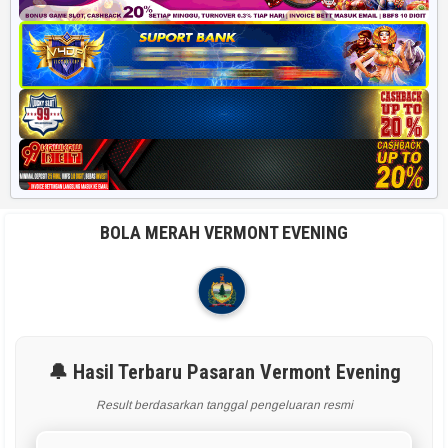
BOLA MERAH VERMONT EVENING
🔔 Hasil Terbaru Pasaran Vermont Evening
Result berdasarkan tanggal pengeluaran resmi