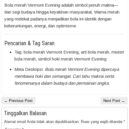
Bola merah Vermont Evening adalah simbol penuh makna—
dari segi budaya hingga keyakinan masyarakat. Warna merah
yang melekat padanya menjadikan bola ini identik dengan
keberuntungan, energi, dan optimisme.
Pencarian & Tag Saran
Tag: bola merah Vermont Evening, arti bola merah, misteri
bola merah, simbol hoki merah Vermont Evening
Meta Deskripsi:
Bola merah Vermont Evening dipercaya
membawa hoki dan semangat. Cari tahu makna serta
fenomenanya dalam budaya dan permainan angka.
← Previous Post
Next Post →
Tinggalkan Balasan
Alamat email Anda tidak akan dipublikasikan.
Ruas yang wajib ditandai
*