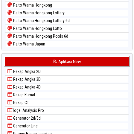
Paito Warna Hongkong
Paito Warna Hongkong Lottery
Paito Warna Hongkong Lottery 6d
Paito Warna Hongkong Lotto
Paito Warna Hongkong Pools 6d
Paito Warna Japan
Paito Warna Japan 6d
Paito Warna Korea
📝 Aplikasi New
Paito Warna Kuda Lari
Rekap Angka 2D
Paito Warna Magnum Cambodia
Rekap Angka 3D
Paito Warna Nagoya
Rekap Angka 4D
Paito Warna New York Midday
Rekap Kumat
Paito Warna North Carolina Day
Rekap CT
Paito Warna Pcso
Togel Analysis Pro
Paito Warna Pennsylvania Day
Generator 2d/3d
Paito Warna Sao Paulo
Generator Line
Paito Warna Singapore
Rumus Harian Lengkap