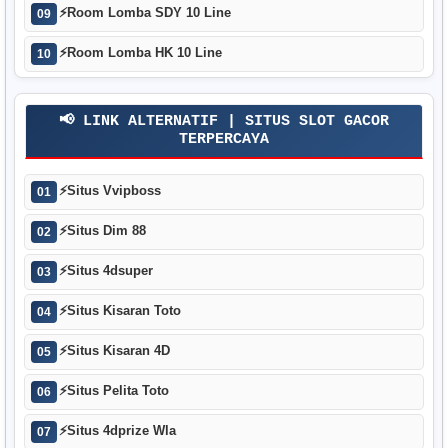
⚡
Room Lomba SDY 10 Line
09
⚡
Room Lomba HK 10 Line
10
📢 LINK ALTERNATIF | SITUS SLOT GACOR
TERPERCAYA
⚡
Situs Vvipboss
01
⚡
Situs Dim 88
02
⚡
Situs 4dsuper
03
⚡
Situs Kisaran Toto
04
⚡
Situs Kisaran 4D
05
⚡
Situs Pelita Toto
06
⚡
Situs 4dprize Wla
07