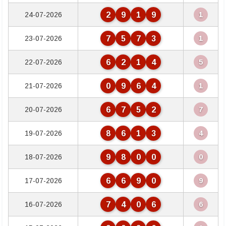
2
9
1
9
24-07-2026
1
7
5
7
3
23-07-2026
1
6
2
1
4
22-07-2026
5
0
9
6
4
21-07-2026
1
6
7
5
2
20-07-2026
7
8
6
1
3
19-07-2026
4
9
8
0
0
18-07-2026
0
6
6
9
0
17-07-2026
9
7
4
0
6
16-07-2026
6