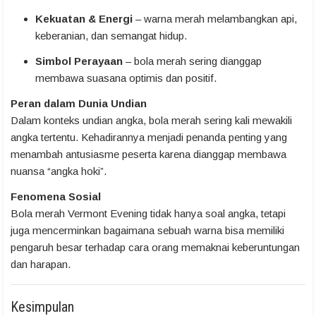
Kekuatan & Energi
– warna merah melambangkan api,
keberanian, dan semangat hidup.
Simbol Perayaan
– bola merah sering dianggap
membawa suasana optimis dan positif.
Peran dalam Dunia Undian
Dalam konteks undian angka, bola merah sering kali mewakili
angka tertentu. Kehadirannya menjadi penanda penting yang
menambah antusiasme peserta karena dianggap membawa
nuansa “angka hoki”.
Fenomena Sosial
Bola merah Vermont Evening tidak hanya soal angka, tetapi
juga mencerminkan bagaimana sebuah warna bisa memiliki
pengaruh besar terhadap cara orang memaknai keberuntungan
dan harapan.
Kesimpulan