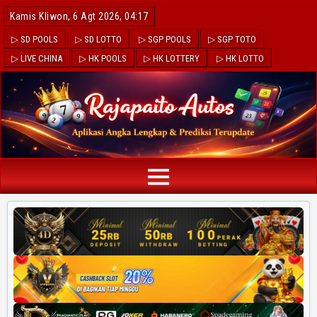
Kamis Kliwon, 6 Agt 2026, 04:17
▷ SD POOLS
▷ SD LOTTO
▷ SGP POOLS
▷ SGP TOTO
▷ LIVE CHINA
▷ HK POOLS
▷ HK LOTTERY
▷ HK LOTTO