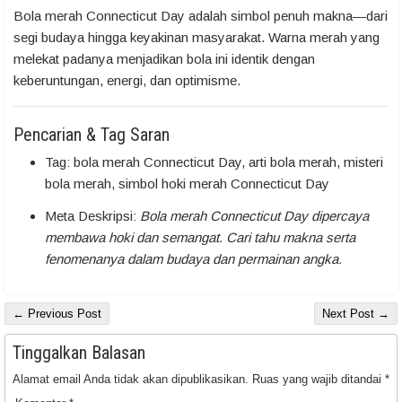
Bola merah Connecticut Day adalah simbol penuh makna—dari
segi budaya hingga keyakinan masyarakat. Warna merah yang
melekat padanya menjadikan bola ini identik dengan
keberuntungan, energi, dan optimisme.
Pencarian & Tag Saran
Tag: bola merah Connecticut Day, arti bola merah, misteri
bola merah, simbol hoki merah Connecticut Day
Meta Deskripsi:
Bola merah Connecticut Day dipercaya
membawa hoki dan semangat. Cari tahu makna serta
fenomenanya dalam budaya dan permainan angka.
← Previous Post
Next Post →
Tinggalkan Balasan
Alamat email Anda tidak akan dipublikasikan.
Ruas yang wajib ditandai
*