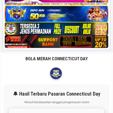
BOLA MERAH CONNECTICUT DAY
🔔 Hasil Terbaru Pasaran Connecticut Day
Result berdasarkan tanggal pengeluaran resmi