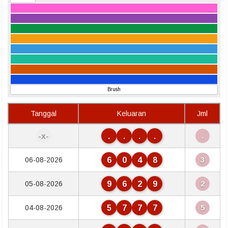
Brush
Tanggal
Keluaran
Jml
-x-
.
.
.
.
.
6
0
4
8
06-08-2026
3
9
6
2
9
05-08-2026
2
5
7
7
7
04-08-2026
5