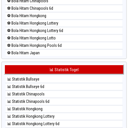
⚽ Bola Hitam Chinapools
⚽ Bola Merah North Carolina Day
⚽ Bola Hitam Chinapools 6d
⚽ Bola Merah Pcso
⚽ Bola Hitam Hongkong
⚽ Bola Merah Sao Paulo
⚽ Bola Hitam Hongkong Lottery
⚽ Bola Merah Singapore
⚽ Bola Hitam Hongkong Lottery 6d
⚽ Bola Merah Sydney
⚽ Bola Hitam Hongkong Lotto
⚽ Bola Merah Sydney Lottery
⚽ Bola Hitam Hongkong Pools 6d
⚽ Bola Merah Sydney Lottery 6d
⚽ Bola Hitam Japan
⚽ Bola Merah Sydney Lotto
⚽ Bola Hitam Japan 6d
⚽ Bola Merah Sydney Pools 6d
⚽ Bola Hitam Korea
📊 Statistik Togel
⚽ Bola Merah Taipei
⚽ Bola Hitam Kuda Lari
⚽ Bola Merah Taiwan
📊 Statistik Bullseye
⚽ Bola Hitam Magnum Cambodia
📊 Statistik Bullseye 6d
⚽ Bola Hitam Nagoya
📊 Statistik Chinapools
⚽ Bola Hitam North Carolina Day
📊 Statistik Chinapools 6d
⚽ Bola Hitam Pcso
📊 Statistik Hongkong
⚽ Bola Hitam Sao Paulo
📊 Statistik Hongkong Lottery
⚽ Bola Hitam Singapore
📊 Statistik Hongkong Lottery 6d
⚽ Bola Hitam Sydney