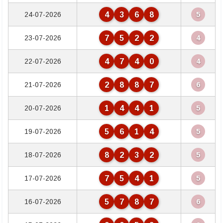
4
3
6
8
24-07-2026
5
7
5
2
2
23-07-2026
4
4
7
4
0
22-07-2026
4
2
8
8
7
21-07-2026
6
1
4
4
1
20-07-2026
5
5
6
1
4
19-07-2026
5
8
2
3
2
18-07-2026
5
7
5
4
1
17-07-2026
5
5
7
8
7
16-07-2026
6