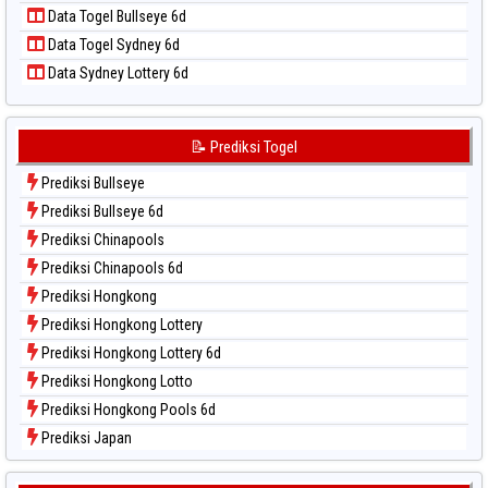
Data Togel Pcso
Data Togel Bullseye 6d
Data Togel Sao Paulo
Data Togel Sydney 6d
Data Togel Singapore
Data Sydney Lottery 6d
Data Togel Sydney
Data Togel Sydney Lottery
Data Togel Sydney Lottery 6d
📝 Prediksi Togel
Data Togel Sydney Lotto
Prediksi Bullseye
Data Togel Sydney Pools 6d
Prediksi Bullseye 6d
Data Togel Taipei
Prediksi Chinapools
Data Togel Taiwan
Prediksi Chinapools 6d
Prediksi Hongkong
Prediksi Hongkong Lottery
Prediksi Hongkong Lottery 6d
Prediksi Hongkong Lotto
Prediksi Hongkong Pools 6d
Prediksi Japan
Prediksi Japan 6d