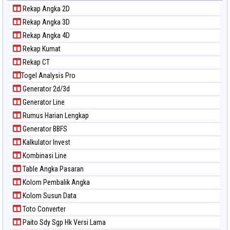
Paito Warna Kuda Lari
Rekap Angka 2D
Paito Warna Magnum Cambodia
Rekap Angka 3D
Paito Warna Nagoya
Rekap Angka 4D
Paito Warna New York Midday
Rekap Kumat
Paito Warna North Carolina Day
Rekap CT
Paito Warna Pcso
Togel Analysis Pro
Paito Warna Pennsylvania Day
Generator 2d/3d
Paito Warna Sao Paulo
Generator Line
Paito Warna Singapore
Rumus Harian Lengkap
Paito Warna Sydney
Generator BBFS
Paito Warna Sydney Lottery
Kalkulator Invest
Paito Warna Sydney Lottery 6d
Kombinasi Line
Paito Warna Sydney Lotto
Table Angka Pasaran
Paito Warna Sydney Pools 6d
Kolom Pembalik Angka
Paito Warna Taipei
Kolom Susun Data
Paito Warna Taiwan
Toto Converter
Paito Sdy Sgp Hk Versi Lama