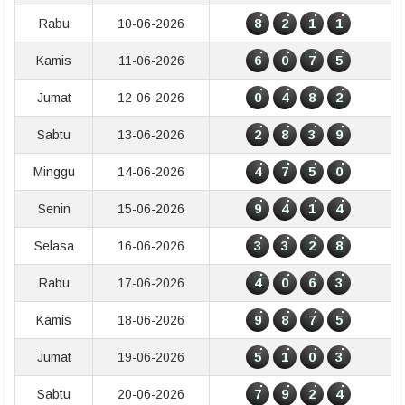
8
2
1
1
Rabu
10-06-2026
6
0
7
5
Kamis
11-06-2026
0
4
8
2
Jumat
12-06-2026
2
8
3
9
Sabtu
13-06-2026
4
7
5
0
Minggu
14-06-2026
9
4
1
4
Senin
15-06-2026
3
3
2
8
Selasa
16-06-2026
4
0
6
3
Rabu
17-06-2026
9
8
7
5
Kamis
18-06-2026
5
1
0
3
Jumat
19-06-2026
7
9
2
4
Sabtu
20-06-2026