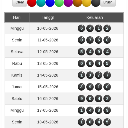
Clear
Brush
Hari
Tanggl
Keluaran
6
4
1
2
Minggu
10-05-2026
0
7
6
0
Senin
11-05-2026
5
4
9
4
Selasa
12-05-2026
0
6
4
5
Rabu
13-05-2026
1
3
7
7
Kamis
14-05-2026
3
9
1
0
Jumat
15-05-2026
9
0
4
2
Sabtu
16-05-2026
1
4
8
9
Minggu
17-05-2026
1
0
4
5
Senin
18-05-2026