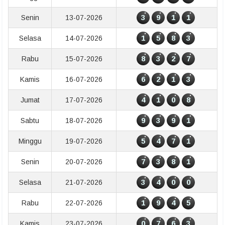
3
9
1
1
Senin
13-07-2026
1
5
8
3
Selasa
14-07-2026
8
3
2
7
Rabu
15-07-2026
6
2
1
3
Kamis
16-07-2026
4
1
0
8
Jumat
17-07-2026
9
3
9
1
Sabtu
18-07-2026
5
4
7
1
Minggu
19-07-2026
7
3
8
1
Senin
20-07-2026
3
4
0
0
Selasa
21-07-2026
1
9
4
5
Rabu
22-07-2026
0
7
6
3
Kamis
23-07-2026