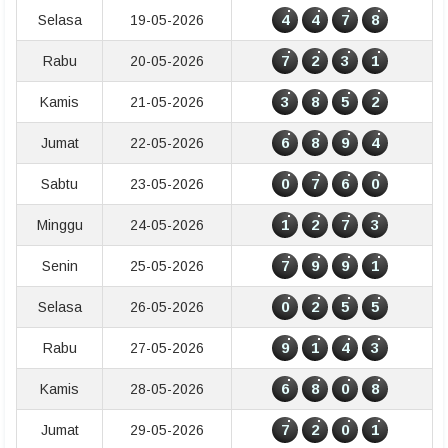
4
4
7
8
Selasa
19-05-2026
7
2
3
1
Rabu
20-05-2026
3
8
5
2
Kamis
21-05-2026
6
8
9
4
Jumat
22-05-2026
0
7
6
0
Sabtu
23-05-2026
1
2
7
3
Minggu
24-05-2026
7
9
9
1
Senin
25-05-2026
0
2
5
5
Selasa
26-05-2026
9
1
4
3
Rabu
27-05-2026
6
8
0
8
Kamis
28-05-2026
7
2
0
1
Jumat
29-05-2026