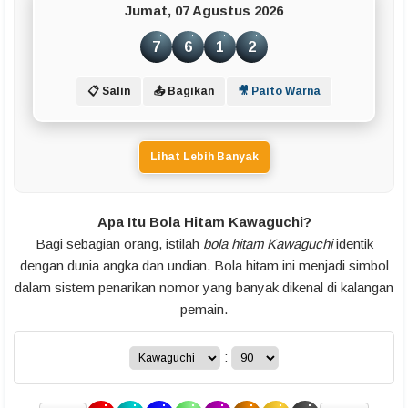
Jumat, 07 Agustus 2026
7
6
1
2
📋 Salin
📤 Bagikan
🎥 Paito Warna
Lihat Lebih Banyak
Apa Itu Bola Hitam Kawaguchi?
Bagi sebagian orang, istilah
bola hitam Kawaguchi
identik
dengan dunia angka dan undian. Bola hitam ini menjadi simbol
dalam sistem penarikan nomor yang banyak dikenal di kalangan
pemain.
: