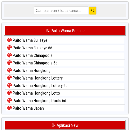
🔍
📝 Paito Warna Populer
Paito Warna Bullseye
Paito Warna Bullseye 6d
Paito Warna Chinapools
Paito Warna Chinapools 6d
Paito Warna Hongkong
Paito Warna Hongkong Lottery
Paito Warna Hongkong Lottery 6d
Paito Warna Hongkong Lotto
Paito Warna Hongkong Pools 6d
Paito Warna Japan
Paito Warna Japan 6d
Paito Warna Korea
📝 Aplikasi New