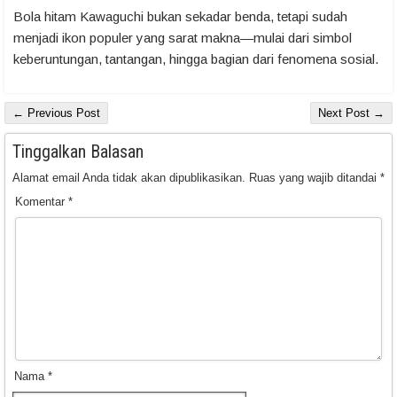
Bola hitam Kawaguchi bukan sekadar benda, tetapi sudah
menjadi ikon populer yang sarat makna—mulai dari simbol
keberuntungan, tantangan, hingga bagian dari fenomena sosial.
← Previous Post
Next Post →
Tinggalkan Balasan
Alamat email Anda tidak akan dipublikasikan.
Ruas yang wajib ditandai
*
Komentar
*
Nama
*