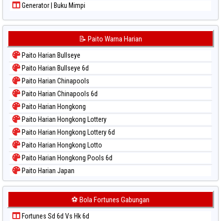
Generator | Buku Mimpi
📝 Paito Warna Harian
Paito Harian Bullseye
Paito Harian Bullseye 6d
Paito Harian Chinapools
Paito Harian Chinapools 6d
Paito Harian Hongkong
Paito Harian Hongkong Lottery
Paito Harian Hongkong Lottery 6d
Paito Harian Hongkong Lotto
Paito Harian Hongkong Pools 6d
Paito Harian Japan
Paito Harian Japan 6d
Paito Harian Korea
⚽ Bola Fortunes Gabungan
Paito Harian Kuda Lari
Fortunes Sd 6d Vs Hk 6d