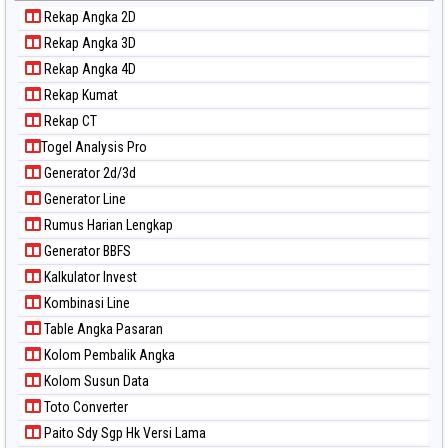
Paito Warna Kuda Lari
Rekap Angka 2D
Paito Warna Magnum Cambodia
Rekap Angka 3D
Paito Warna Nagoya
Rekap Angka 4D
Paito Warna New York Midday
Rekap Kumat
Paito Warna North Carolina Day
Rekap CT
Paito Warna Pcso
Togel Analysis Pro
Paito Warna Pennsylvania Day
Generator 2d/3d
Paito Warna Sao Paulo
Generator Line
Paito Warna Singapore
Rumus Harian Lengkap
Paito Warna Sydney
Generator BBFS
Paito Warna Sydney Lottery
Kalkulator Invest
Paito Warna Sydney Lottery 6d
Kombinasi Line
Paito Warna Sydney Lotto
Table Angka Pasaran
Paito Warna Sydney Pools 6d
Kolom Pembalik Angka
Paito Warna Taipei
Kolom Susun Data
Paito Warna Taiwan
Toto Converter
Paito Sdy Sgp Hk Versi Lama