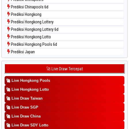
Data Togel Taiwan
Prediksi Chinapools 6d
Prediksi Hongkong
Prediksi Hongkong Lottery
Prediksi Hongkong Lottery 6d
Prediksi Hongkong Lotto
Prediksi Hongkong Pools 6d
Prediksi Japan
Prediksi Japan 6d
Prediksi Korea
🚀 Live Draw Tercepat
Prediksi Kuda Lari
🚀
Live Hongkong Pools
Prediksi Magnum Cambodia
Prediksi Nagoya
🚀
Live Hongkong Lotto
Prediksi North Carolina Day
🚀
Live Draw Taiwan
Prediksi Pcso
🚀
Live Draw SGP
Prediksi Sao Paulo
🚀
Live Draw China
Prediksi Singapore
🚀
Live Draw SDY Lotto
Prediksi Sydney