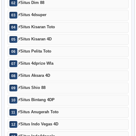
⚡
Situs Dim 88
02
⚡
Situs 4dsuper
03
⚡
Situs Kisaran Toto
04
⚡
Situs Kisaran 4D
05
⚡
Situs Pelita Toto
06
⚡
Situs 4dprize Wla
07
⚡
Situs Aksara 4D
08
⚡
Situs Shio 88
09
⚡
Situs Bintang 4DP
10
⚡
Situs Anugerah Toto
11
⚡
Situs Indo Vegas 4D
12