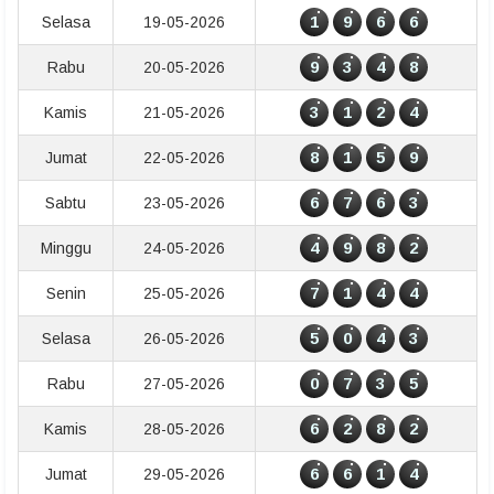
1
9
6
6
Selasa
19-05-2026
9
3
4
8
Rabu
20-05-2026
3
1
2
4
Kamis
21-05-2026
8
1
5
9
Jumat
22-05-2026
6
7
6
3
Sabtu
23-05-2026
4
9
8
2
Minggu
24-05-2026
7
1
4
4
Senin
25-05-2026
5
0
4
3
Selasa
26-05-2026
0
7
3
5
Rabu
27-05-2026
6
2
8
2
Kamis
28-05-2026
6
6
1
4
Jumat
29-05-2026