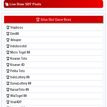
🚀
Prediksi Sydney Lottery
Live Draw SDY Pools
Prediksi Sydney Lottery 6d
Prediksi Sydney Lotto
🏆 Situs Slot Gacor Boss
Prediksi Sydney Pools 6d
🏆 Vvipboss
Prediksi Taipei
🏆 Dim88
Prediksi Taiwan
🏆 4dsuper
🏆 Indoboss6d
🏆 Micro Togel 88
🏆 Kisaran Toto
🏆 Kisaran 4D
🏆 Pelita Toto
🏆 IndoLottery 88
🏆 DuniaLottery 88
🏆 KaisarToto 88
🏆 WlaTogel 88
🏆 Viral4DP