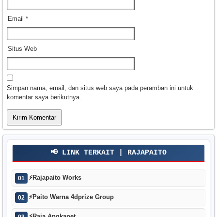
Email
*
Situs Web
Simpan nama, email, dan situs web saya pada peramban ini untuk
komentar saya berikutnya.
📢 LINK TERKAIT | RAJAPAITO
⚡
Rajapaito Works
01
⚡
Paito Warna 4dprize Group
02
⚡
Raja Angkanet