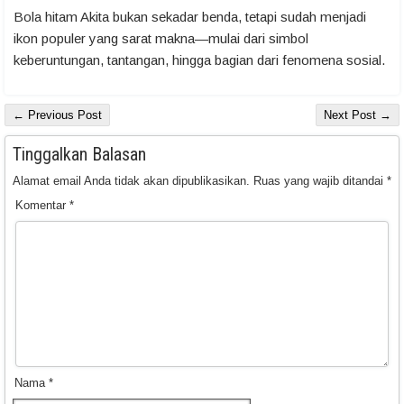
Bola hitam Akita bukan sekadar benda, tetapi sudah menjadi
ikon populer yang sarat makna—mulai dari simbol
keberuntungan, tantangan, hingga bagian dari fenomena sosial.
← Previous Post
Next Post →
Tinggalkan Balasan
Alamat email Anda tidak akan dipublikasikan.
Ruas yang wajib ditandai
*
Komentar
*
Nama
*