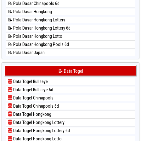
📝 Pola Dasar Chinapools 6d
📊 Statistik North Carolina Day
📝 Pola Dasar Hongkong
📊 Statistik Pcso
📝 Pola Dasar Hongkong Lottery
📊 Statistik Pennsylvania Day
📝 Pola Dasar Hongkong Lottery 6d
📊 Statistik Sao Paulo
📝 Pola Dasar Hongkong Lotto
📊 Statistik Singapore
📝 Pola Dasar Hongkong Pools 6d
📊 Statistik Sydney
📝 Pola Dasar Japan
📊 Statistik Sydney Lottery
📝 Pola Dasar Japan 6d
📊 Statistik Sydney Lottery 6d
📝 Pola Dasar Korea
📝 Data Togel
📊 Statistik Sydney Lotto
📝 Pola Dasar Kuda Lari
📊 Statistik Sydney Pools 6d
Data Togel Bullseye
📝 Pola Dasar Magnum Cambodia
📊 Statistik Taipei
Data Togel Bullseye 6d
📝 Pola Dasar Nagoya
📊 Statistik Taiwan
Data Togel Chinapools
📝 Pola Dasar North Carolina Day
Data Togel Chinapools 6d
📝 Pola Dasar Pcso
Data Togel Hongkong
📝 Pola Dasar Sao Paulo
Data Togel Hongkong Lottery
📝 Pola Dasar Singapore
Data Togel Hongkong Lottery 6d
📝 Pola Dasar Sydney
Data Togel Hongkong Lotto