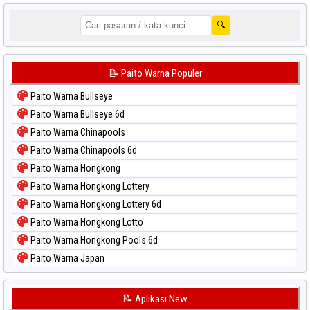
🔍
📝 Paito Warna Populer
Paito Warna Bullseye
Paito Warna Bullseye 6d
Paito Warna Chinapools
Paito Warna Chinapools 6d
Paito Warna Hongkong
Paito Warna Hongkong Lottery
Paito Warna Hongkong Lottery 6d
Paito Warna Hongkong Lotto
Paito Warna Hongkong Pools 6d
Paito Warna Japan
Paito Warna Japan 6d
Paito Warna Korea
📝 Aplikasi New