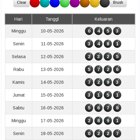
Clear
Brush
Hari
Tanggl
Keluaran
0
4
5
3
Minggu
10-05-2026
3
4
8
1
Senin
11-05-2026
2
3
2
5
Selasa
12-05-2026
5
7
2
6
Rabu
13-05-2026
7
2
9
3
Kamis
14-05-2026
3
1
5
1
Jumat
15-05-2026
5
6
7
8
Sabtu
16-05-2026
2
8
9
1
Minggu
17-05-2026
0
2
2
7
Senin
18-05-2026