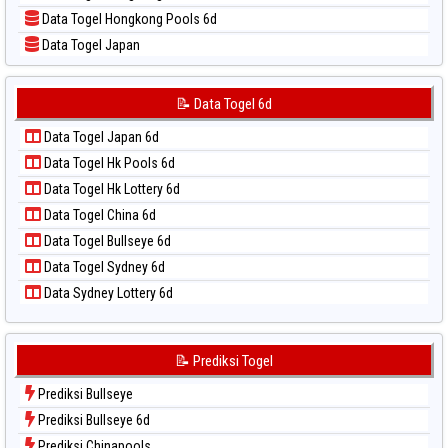
📝 Pola Dasar Sydney Lottery
Data Togel Hongkong Pools 6d
📝 Pola Dasar Sydney Lottery 6d
Data Togel Japan
📝 Pola Dasar Sydney Lotto
Data Togel Japan 6d
📝 Pola Dasar Sydney Pools 6d
Data Togel Korea
📝 Data Togel 6d
📝 Pola Dasar Taipei
Data Togel Kuda Lari
📝 Pola Dasar Taiwan
Data Togel Japan 6d
Data Togel Magnum Cambodia
Data Togel Hk Pools 6d
Data Togel Nagoya
Data Togel Hk Lottery 6d
Data Togel North Carolina Day
Data Togel China 6d
Data Togel Pcso
Data Togel Bullseye 6d
Data Togel Sao Paulo
Data Togel Sydney 6d
Data Togel Singapore
Data Sydney Lottery 6d
Data Togel Sydney
Data Togel Sydney Lottery
Data Togel Sydney Lottery 6d
📝 Prediksi Togel
Data Togel Sydney Lotto
Prediksi Bullseye
Data Togel Sydney Pools 6d
Prediksi Bullseye 6d
Data Togel Taipei
Prediksi Chinapools