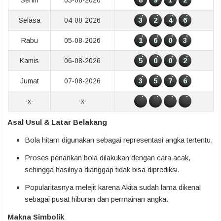
Senin
03-08-2026
3
2
4
6
Selasa
04-08-2026
1
6
0
3
Rabu
05-08-2026
5
0
0
2
Kamis
06-08-2026
3
5
7
6
Jumat
07-08-2026
-x-
-x-
Asal Usul & Latar Belakang
Bola hitam digunakan sebagai representasi angka tertentu.
Proses penarikan bola dilakukan dengan cara acak,
sehingga hasilnya dianggap tidak bisa diprediksi.
Popularitasnya melejit karena Akita sudah lama dikenal
sebagai pusat hiburan dan permainan angka.
Makna Simbolik