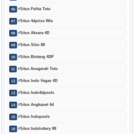
⚡
Situs Pelita Toto
06
⚡
Situs 4dprize Wla
07
⚡
Situs Aksara 4D
08
⚡
Situs Shio 88
09
⚡
Situs Bintang 4DP
10
⚡
Situs Anugerah Toto
11
⚡
Situs Indo Vegas 4D
12
⚡
Situs Indo4dpools
13
⚡
Situs Angkanet 4d
14
⚡
Situs Indopools
15
⚡
Situs Indolottery 88
16