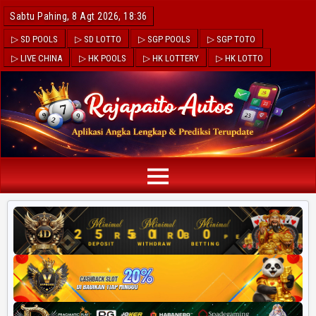
Sabtu Pahing, 8 Agt 2026, 18:36
▷ SD POOLS
▷ SD LOTTO
▷ SGP POOLS
▷ SGP TOTO
▷ LIVE CHINA
▷ HK POOLS
▷ HK LOTTERY
▷ HK LOTTO