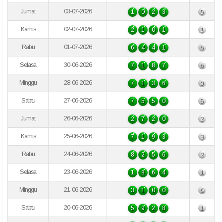
Jumat
03-07-2026
1
0
2
3
5
Kamis
02-07-2026
2
1
0
1
1
Rabu
01-07-2026
6
4
4
1
5
Selasa
30-06-2026
7
1
8
7
6
Minggu
28-06-2026
7
1
3
6
9
Sabtu
27-06-2026
7
5
5
0
5
Jumat
26-06-2026
2
7
2
0
2
Kamis
25-06-2026
7
1
9
3
3
Rabu
24-06-2026
8
2
5
6
2
Selasa
23-06-2026
1
8
6
4
1
Minggu
21-06-2026
3
1
0
0
0
Sabtu
20-06-2026
5
9
2
8
1