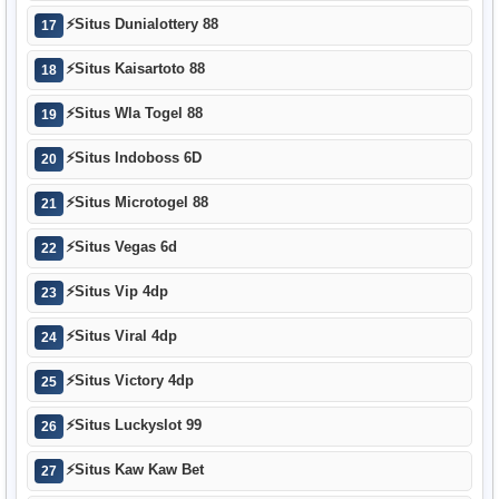
⚡
Situs Dunialottery 88
17
⚡
Situs Kaisartoto 88
18
⚡
Situs Wla Togel 88
19
⚡
Situs Indoboss 6D
20
⚡
Situs Microtogel 88
21
⚡
Situs Vegas 6d
22
⚡
Situs Vip 4dp
23
⚡
Situs Viral 4dp
24
⚡
Situs Victory 4dp
25
⚡
Situs Luckyslot 99
26
⚡
Situs Kaw Kaw Bet
27