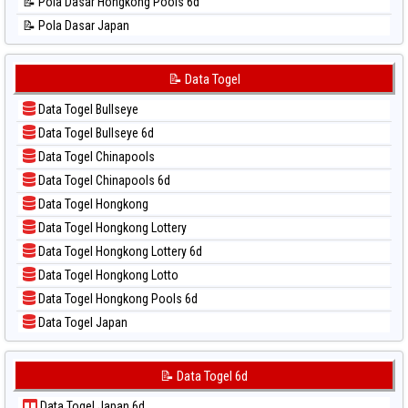
📝 Pola Dasar Hongkong Pools 6d
📊 Statistik Sydney
📝 Pola Dasar Japan
📊 Statistik Sydney Lottery
📝 Pola Dasar Japan 6d
📊 Statistik Sydney Lottery 6d
📝 Pola Dasar Korea
📝 Data Togel
📊 Statistik Sydney Lotto
📝 Pola Dasar Kuda Lari
📊 Statistik Sydney Pools 6d
Data Togel Bullseye
📝 Pola Dasar Magnum Cambodia
📊 Statistik Taipei
Data Togel Bullseye 6d
📝 Pola Dasar Nagoya
📊 Statistik Taiwan
Data Togel Chinapools
📝 Pola Dasar North Carolina Day
Data Togel Chinapools 6d
📝 Pola Dasar Pcso
Data Togel Hongkong
📝 Pola Dasar Sao Paulo
Data Togel Hongkong Lottery
📝 Pola Dasar Singapore
Data Togel Hongkong Lottery 6d
📝 Pola Dasar Sydney
Data Togel Hongkong Lotto
📝 Pola Dasar Sydney Lottery
Data Togel Hongkong Pools 6d
📝 Pola Dasar Sydney Lottery 6d
Data Togel Japan
📝 Pola Dasar Sydney Lotto
Data Togel Japan 6d
📝 Pola Dasar Sydney Pools 6d
Data Togel Korea
📝 Data Togel 6d
📝 Pola Dasar Taipei
Data Togel Kuda Lari
📝 Pola Dasar Taiwan
Data Togel Japan 6d