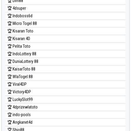
🏆 Dim88
Prediksi Taiwan
🏆 4dsuper
🏆 Indoboss6d
🏆 Micro Togel 88
🏆 Kisaran Toto
🏆 Kisaran 4D
🏆 Pelita Toto
🏆 IndoLottery 88
🏆 DuniaLottery 88
🏆 KaisarToto 88
🏆 WlaTogel 88
🏆 Viral4DP
🏆 Victory4DP
🏆 LuckySlot99
🏆 4dprizewlatoto
🏆 indo-pools
🏆 Angkanet4d
🏆 Shio88