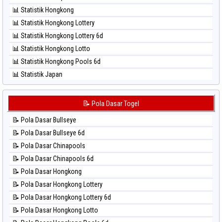
⚽ Bola Hitam Pcso
📊 Statistik Hongkong
⚽ Bola Hitam Sao Paulo
📊 Statistik Hongkong Lottery
⚽ Bola Hitam Singapore
📊 Statistik Hongkong Lottery 6d
⚽ Bola Hitam Sydney
📊 Statistik Hongkong Lotto
⚽ Bola Hitam Sydney Lottery
📊 Statistik Hongkong Pools 6d
⚽ Bola Hitam Sydney Lottery 6d
📊 Statistik Japan
⚽ Bola Hitam Sydney Lotto
📊 Statistik Japan 6d
⚽ Bola Hitam Sydney Pools 6d
📊 Statistik Korea
📝 Pola Dasar Togel
⚽ Bola Hitam Taipei
📊 Statistik Kuda Lari
⚽ Bola Hitam Taiwan
📝 Pola Dasar Bullseye
📊 Statistik Magnum Cambodia
📝 Pola Dasar Bullseye 6d
📊 Statistik Nagoya
📝 Pola Dasar Chinapools
📊 Statistik New York Midday
📝 Pola Dasar Chinapools 6d
📊 Statistik North Carolina Day
📝 Pola Dasar Hongkong
📊 Statistik Pcso
📝 Pola Dasar Hongkong Lottery
📊 Statistik Pennsylvania Day
📝 Pola Dasar Hongkong Lottery 6d
📊 Statistik Sao Paulo
📝 Pola Dasar Hongkong Lotto
📊 Statistik Singapore