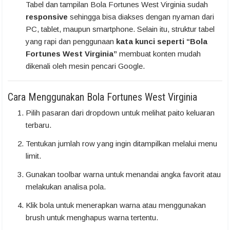
Tabel dan tampilan Bola Fortunes West Virginia sudah
responsive
sehingga bisa diakses dengan nyaman dari
PC, tablet, maupun smartphone. Selain itu, struktur tabel
yang rapi dan penggunaan
kata kunci seperti “Bola
Fortunes West Virginia”
membuat konten mudah
dikenali oleh mesin pencari Google.
Cara Menggunakan Bola Fortunes West Virginia
Pilih pasaran dari dropdown untuk melihat paito keluaran
terbaru.
Tentukan jumlah row yang ingin ditampilkan melalui menu
limit.
Gunakan toolbar warna untuk menandai angka favorit atau
melakukan analisa pola.
Klik bola untuk menerapkan warna atau menggunakan
brush untuk menghapus warna tertentu.