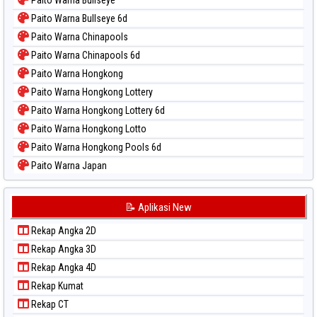
Paito Warna Bullseye 6d
Paito Warna Chinapools
Paito Warna Chinapools 6d
Paito Warna Hongkong
Paito Warna Hongkong Lottery
Paito Warna Hongkong Lottery 6d
Paito Warna Hongkong Lotto
Paito Warna Hongkong Pools 6d
Paito Warna Japan
Paito Warna Japan 6d
Paito Warna Korea
📝 Aplikasi New
Paito Warna Kuda Lari
Rekap Angka 2D
Paito Warna Magnum Cambodia
Rekap Angka 3D
Paito Warna Nagoya
Rekap Angka 4D
Paito Warna New York Midday
Rekap Kumat
Paito Warna North Carolina Day
Rekap CT
Paito Warna Pcso