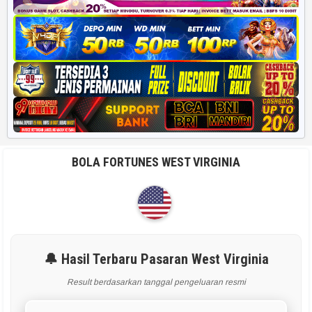
BOLA FORTUNES WEST VIRGINIA
🔔 Hasil Terbaru Pasaran West Virginia
Result berdasarkan tanggal pengeluaran resmi