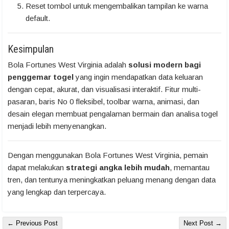
Reset tombol untuk mengembalikan tampilan ke warna
default.
Kesimpulan
Bola Fortunes West Virginia adalah
solusi modern bagi
penggemar togel
yang ingin mendapatkan data keluaran
dengan cepat, akurat, dan visualisasi interaktif. Fitur multi-
pasaran, baris No 0 fleksibel, toolbar warna, animasi, dan
desain elegan membuat pengalaman bermain dan analisa togel
menjadi lebih menyenangkan.
Dengan menggunakan Bola Fortunes West Virginia, pemain
dapat melakukan
strategi angka lebih mudah
, memantau
tren, dan tentunya meningkatkan peluang menang dengan data
yang lengkap dan terpercaya.
← Previous Post
Next Post →