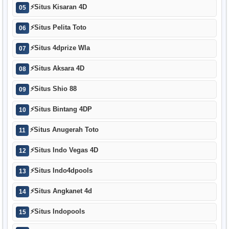
⚡
Situs Kisaran 4D
05
⚡
Situs Pelita Toto
06
⚡
Situs 4dprize Wla
07
⚡
Situs Aksara 4D
08
⚡
Situs Shio 88
09
⚡
Situs Bintang 4DP
10
⚡
Situs Anugerah Toto
11
⚡
Situs Indo Vegas 4D
12
⚡
Situs Indo4dpools
13
⚡
Situs Angkanet 4d
14
⚡
Situs Indopools
15