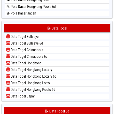
📊 Statistik Singapore
📝 Pola Dasar Hongkong Pools 6d
📊 Statistik Sydney
📝 Pola Dasar Japan
📊 Statistik Sydney Lottery
📝 Pola Dasar Japan 6d
📊 Statistik Sydney Lottery 6d
📝 Pola Dasar Korea
📝 Data Togel
📊 Statistik Sydney Lotto
📝 Pola Dasar Kuda Lari
📊 Statistik Sydney Pools 6d
Data Togel Bullseye
📝 Pola Dasar Magnum Cambodia
📊 Statistik Taipei
Data Togel Bullseye 6d
📝 Pola Dasar Nagoya
📊 Statistik Taiwan
Data Togel Chinapools
📝 Pola Dasar North Carolina Day
Data Togel Chinapools 6d
📝 Pola Dasar Pcso
Data Togel Hongkong
📝 Pola Dasar Sao Paulo
Data Togel Hongkong Lottery
📝 Pola Dasar Singapore
Data Togel Hongkong Lottery 6d
📝 Pola Dasar Sydney
Data Togel Hongkong Lotto
📝 Pola Dasar Sydney Lottery
Data Togel Hongkong Pools 6d
📝 Pola Dasar Sydney Lottery 6d
Data Togel Japan
📝 Pola Dasar Sydney Lotto
Data Togel Japan 6d
📝 Pola Dasar Sydney Pools 6d
Data Togel Korea
📝 Data Togel 6d
📝 Pola Dasar Taipei