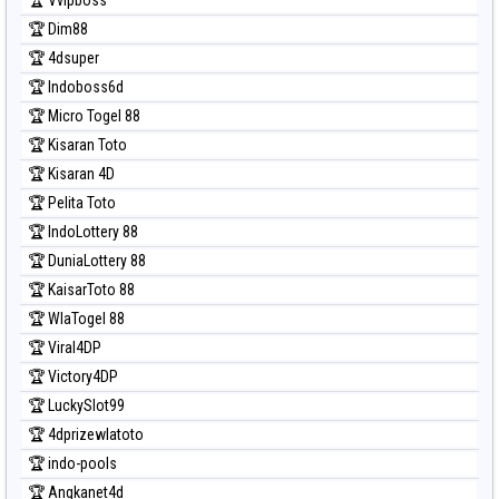
Prediksi Taipei
🏆 Dim88
Prediksi Taiwan
🏆 4dsuper
🏆 Indoboss6d
🏆 Micro Togel 88
🏆 Kisaran Toto
🏆 Kisaran 4D
🏆 Pelita Toto
🏆 IndoLottery 88
🏆 DuniaLottery 88
🏆 KaisarToto 88
🏆 WlaTogel 88
🏆 Viral4DP
🏆 Victory4DP
🏆 LuckySlot99
🏆 4dprizewlatoto
🏆 indo-pools
🏆 Angkanet4d