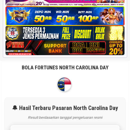
BOLA FORTUNES NORTH CAROLINA DAY
🔔 Hasil Terbaru Pasaran North Carolina Day
Result berdasarkan tanggal pengeluaran resmi