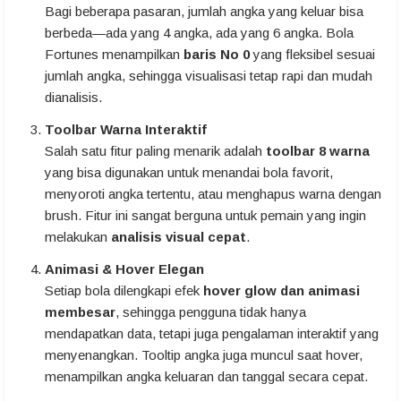
Bagi beberapa pasaran, jumlah angka yang keluar bisa
berbeda—ada yang 4 angka, ada yang 6 angka. Bola
Fortunes menampilkan
baris No 0
yang fleksibel sesuai
jumlah angka, sehingga visualisasi tetap rapi dan mudah
dianalisis.
Toolbar Warna Interaktif
Salah satu fitur paling menarik adalah
toolbar 8 warna
yang bisa digunakan untuk menandai bola favorit,
menyoroti angka tertentu, atau menghapus warna dengan
brush. Fitur ini sangat berguna untuk pemain yang ingin
melakukan
analisis visual cepat
.
Animasi & Hover Elegan
Setiap bola dilengkapi efek
hover glow dan animasi
membesar
, sehingga pengguna tidak hanya
mendapatkan data, tetapi juga pengalaman interaktif yang
menyenangkan. Tooltip angka juga muncul saat hover,
menampilkan angka keluaran dan tanggal secara cepat.