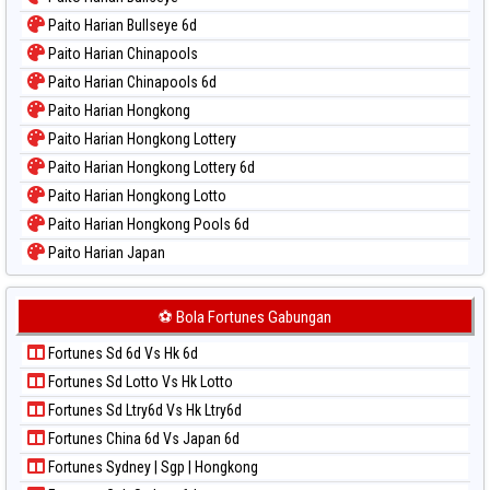
Paito Harian Bullseye 6d
Paito Harian Chinapools
Paito Harian Chinapools 6d
Paito Harian Hongkong
Paito Harian Hongkong Lottery
Paito Harian Hongkong Lottery 6d
Paito Harian Hongkong Lotto
Paito Harian Hongkong Pools 6d
Paito Harian Japan
Paito Harian Japan 6d
Paito Harian Korea
⚽ Bola Fortunes Gabungan
Paito Harian Kuda Lari
Fortunes Sd 6d Vs Hk 6d
Paito Harian Magnum Cambodia
Fortunes Sd Lotto Vs Hk Lotto
Paito Harian Nagoya
Fortunes Sd Ltry6d Vs Hk Ltry6d
Paito Harian New York Midday
Fortunes China 6d Vs Japan 6d
Paito Harian North Carolina Day
Fortunes Sydney | Sgp | Hongkong
Paito Harian Pcso