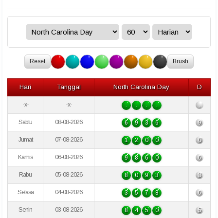
Reset
Brush
Hari
Tanggal
North Carolina Day
D
-x-
-x-
.
.
.
.
.
Sabtu
08-08-2026
6
9
3
6
9
Jumat
07-08-2026
1
2
0
0
0
Kamis
06-08-2026
9
8
6
0
6
Rabu
05-08-2026
8
0
9
3
3
Selasa
04-08-2026
3
5
7
8
6
Senin
03-08-2026
8
4
5
0
5