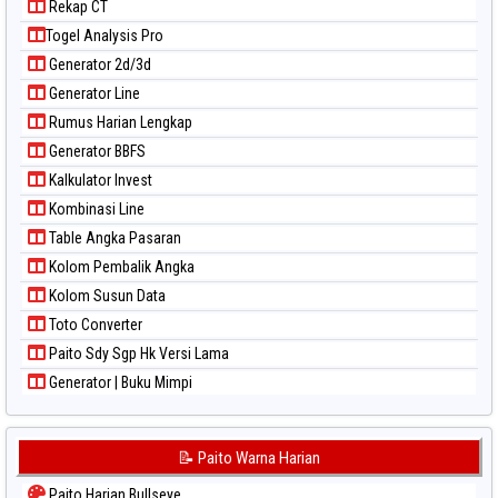
Rekap CT
Paito Warna Pcso
Togel Analysis Pro
Paito Warna Pennsylvania Day
Generator 2d/3d
Paito Warna Sao Paulo
Generator Line
Paito Warna Singapore
Rumus Harian Lengkap
Paito Warna Sydney
Generator BBFS
Paito Warna Sydney Lottery
Kalkulator Invest
Paito Warna Sydney Lottery 6d
Kombinasi Line
Paito Warna Sydney Lotto
Table Angka Pasaran
Paito Warna Sydney Pools 6d
Kolom Pembalik Angka
Paito Warna Taipei
Kolom Susun Data
Paito Warna Taiwan
Toto Converter
Paito Sdy Sgp Hk Versi Lama
Generator | Buku Mimpi
📝 Paito Warna Harian
Paito Harian Bullseye