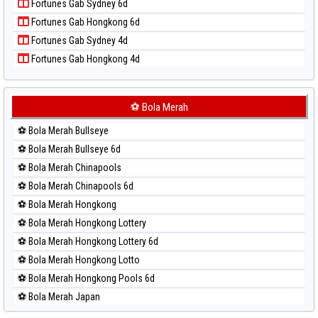
Fortunes Gab Sydney 6d
Paito Harian Pennsylvania Day
Fortunes Gab Hongkong 6d
Paito Harian Sao Paulo
Fortunes Gab Sydney 4d
Paito Harian Singapore
Fortunes Gab Hongkong 4d
Paito Harian Sydney
Paito Harian Sydney Lottery
Paito Harian Sydney Lottery 6d
⚽ Bola Merah
Paito Harian Sydney Lotto
⚽ Bola Merah Bullseye
Paito Harian Sydney Pools 6d
⚽ Bola Merah Bullseye 6d
Paito Harian Taipei
⚽ Bola Merah Chinapools
Paito Harian Taiwan
⚽ Bola Merah Chinapools 6d
⚽ Bola Merah Hongkong
⚽ Bola Merah Hongkong Lottery
⚽ Bola Merah Hongkong Lottery 6d
⚽ Bola Merah Hongkong Lotto
⚽ Bola Merah Hongkong Pools 6d
⚽ Bola Merah Japan
⚽ Bola Merah Japan 6d