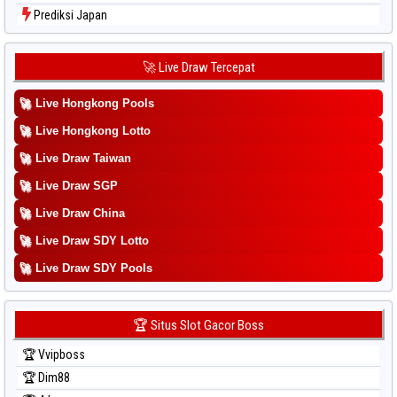
Prediksi Japan
Prediksi Japan 6d
Prediksi Korea
🚀 Live Draw Tercepat
Prediksi Kuda Lari
🚀
Live Hongkong Pools
Prediksi Magnum Cambodia
Prediksi Nagoya
🚀
Live Hongkong Lotto
Prediksi North Carolina Day
🚀
Live Draw Taiwan
Prediksi Pcso
🚀
Live Draw SGP
Prediksi Sao Paulo
🚀
Live Draw China
Prediksi Singapore
🚀
Live Draw SDY Lotto
Prediksi Sydney
🚀
Prediksi Sydney Lottery
Live Draw SDY Pools
Prediksi Sydney Lottery 6d
Prediksi Sydney Lotto
🏆 Situs Slot Gacor Boss
Prediksi Sydney Pools 6d
🏆 Vvipboss
Prediksi Taipei
🏆 Dim88
Prediksi Taiwan