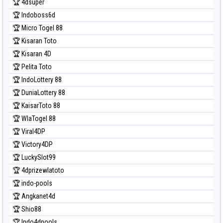
🏆 4dsuper
🏆 Indoboss6d
🏆 Micro Togel 88
🏆 Kisaran Toto
🏆 Kisaran 4D
🏆 Pelita Toto
🏆 IndoLottery 88
🏆 DuniaLottery 88
🏆 KaisarToto 88
🏆 WlaTogel 88
🏆 Viral4DP
🏆 Victory4DP
🏆 LuckySlot99
🏆 4dprizewlatoto
🏆 indo-pools
🏆 Angkanet4d
🏆 Shio88
🏆 Indo4dpools