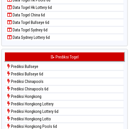
Data Togel Nagoya
Data Togel Hk Lottery 6d
Data Togel North Carolina Day
Data Togel China 6d
Data Togel Pcso
Data Togel Bullseye 6d
Data Togel Sao Paulo
Data Togel Sydney 6d
Data Togel Singapore
Data Sydney Lottery 6d
Data Togel Sydney
Data Togel Sydney Lottery
Data Togel Sydney Lottery 6d
📝 Prediksi Togel
Data Togel Sydney Lotto
Prediksi Bullseye
Data Togel Sydney Pools 6d
Prediksi Bullseye 6d
Data Togel Taipei
Prediksi Chinapools
Data Togel Taiwan
Prediksi Chinapools 6d
Prediksi Hongkong
Prediksi Hongkong Lottery
Prediksi Hongkong Lottery 6d
Prediksi Hongkong Lotto
Prediksi Hongkong Pools 6d