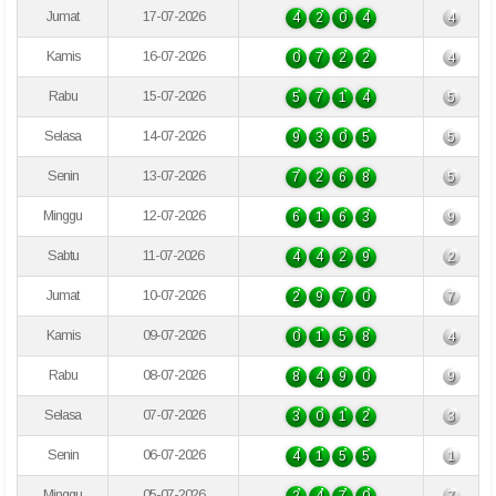
Jumat
17-07-2026
4
2
0
4
4
Kamis
16-07-2026
0
7
2
2
4
Rabu
15-07-2026
5
7
1
4
5
Selasa
14-07-2026
9
3
0
5
5
Senin
13-07-2026
7
2
6
8
5
Minggu
12-07-2026
6
1
6
3
9
Sabtu
11-07-2026
4
4
2
9
2
Jumat
10-07-2026
2
9
7
0
7
Kamis
09-07-2026
0
1
5
8
4
Rabu
08-07-2026
8
4
9
0
9
Selasa
07-07-2026
3
0
1
2
3
Senin
06-07-2026
4
1
5
5
1
Minggu
05-07-2026
2
4
7
0
7