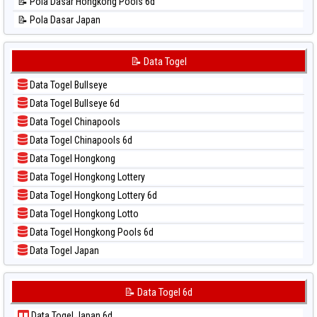
📝 Pola Dasar Hongkong Pools 6d
📊 Statistik Sydney
📝 Pola Dasar Japan
📊 Statistik Sydney Lottery
📝 Pola Dasar Japan 6d
📊 Statistik Sydney Lottery 6d
📝 Pola Dasar Korea
📝 Data Togel
📊 Statistik Sydney Lotto
📝 Pola Dasar Kuda Lari
📊 Statistik Sydney Pools 6d
Data Togel Bullseye
📝 Pola Dasar Magnum Cambodia
📊 Statistik Taipei
Data Togel Bullseye 6d
📝 Pola Dasar Nagoya
📊 Statistik Taiwan
Data Togel Chinapools
📝 Pola Dasar North Carolina Day
Data Togel Chinapools 6d
📝 Pola Dasar Pcso
Data Togel Hongkong
📝 Pola Dasar Sao Paulo
Data Togel Hongkong Lottery
📝 Pola Dasar Singapore
Data Togel Hongkong Lottery 6d
📝 Pola Dasar Sydney
Data Togel Hongkong Lotto
📝 Pola Dasar Sydney Lottery
Data Togel Hongkong Pools 6d
📝 Pola Dasar Sydney Lottery 6d
Data Togel Japan
📝 Pola Dasar Sydney Lotto
Data Togel Japan 6d
📝 Pola Dasar Sydney Pools 6d
Data Togel Korea
📝 Data Togel 6d
📝 Pola Dasar Taipei
Data Togel Kuda Lari
📝 Pola Dasar Taiwan
Data Togel Japan 6d