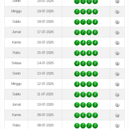
Senin
20-07-2026
7
2
0
9
9
Minggu
19-07-2026
1
6
6
8
5
Sabtu
18-07-2026
2
7
1
4
5
Jumat
17-07-2026
0
7
6
8
5
Kamis
16-07-2026
7
4
1
4
5
Rabu
15-07-2026
3
4
4
4
8
Selasa
14-07-2026
4
0
0
6
6
Senin
13-07-2026
0
2
2
6
8
Minggu
12-07-2026
4
5
2
6
8
Sabtu
11-07-2026
2
5
4
8
3
Jumat
10-07-2026
1
0
7
3
1
Kamis
09-07-2026
5
6
4
9
4
Rabu
08-07-2026
5
7
7
0
7