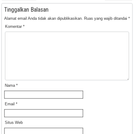
Tinggalkan Balasan
Alamat email Anda tidak akan dipublikasikan.
Ruas yang wajib ditandai
*
Komentar
*
Nama
*
Email
*
Situs Web