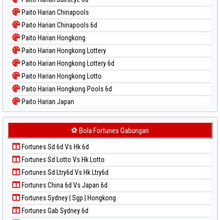
Paito Harian Chinapools
Paito Harian Chinapools 6d
Paito Harian Hongkong
Paito Harian Hongkong Lottery
Paito Harian Hongkong Lottery 6d
Paito Harian Hongkong Lotto
Paito Harian Hongkong Pools 6d
Paito Harian Japan
Paito Harian Japan 6d
Paito Harian Korea
⚽ Bola Fortunes Gabungan
Paito Harian Kuda Lari
Fortunes Sd 6d Vs Hk 6d
Paito Harian Magnum Cambodia
Fortunes Sd Lotto Vs Hk Lotto
Paito Harian Nagoya
Fortunes Sd Ltry6d Vs Hk Ltry6d
Paito Harian New York Midday
Fortunes China 6d Vs Japan 6d
Paito Harian North Carolina Day
Fortunes Sydney | Sgp | Hongkong
Paito Harian Pcso
Fortunes Gab Sydney 6d
Paito Harian Pennsylvania Day