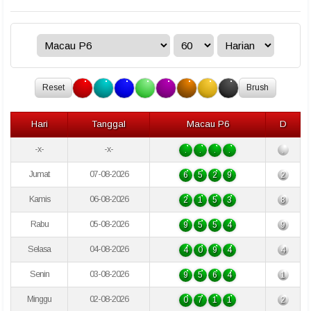
Reset
Brush
Hari
Tanggal
Macau P6
D
-x-
-x-
.
.
.
.
.
Jumat
07-08-2026
6
5
2
9
2
Kamis
06-08-2026
2
1
5
3
8
Rabu
05-08-2026
9
5
5
4
9
Selasa
04-08-2026
4
0
9
4
4
Senin
03-08-2026
9
5
6
4
1
Minggu
02-08-2026
0
7
1
1
2