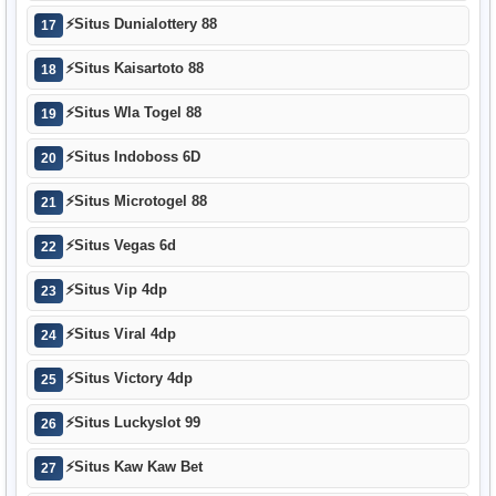
⚡
Situs Dunialottery 88
17
⚡
Situs Kaisartoto 88
18
⚡
Situs Wla Togel 88
19
⚡
Situs Indoboss 6D
20
⚡
Situs Microtogel 88
21
⚡
Situs Vegas 6d
22
⚡
Situs Vip 4dp
23
⚡
Situs Viral 4dp
24
⚡
Situs Victory 4dp
25
⚡
Situs Luckyslot 99
26
⚡
Situs Kaw Kaw Bet
27