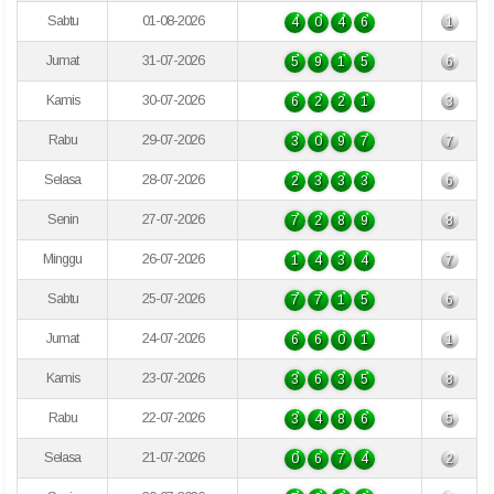
Sabtu
01-08-2026
4
0
4
6
1
Jumat
31-07-2026
5
9
1
5
6
Kamis
30-07-2026
6
2
2
1
3
Rabu
29-07-2026
3
0
9
7
7
Selasa
28-07-2026
2
3
3
3
6
Senin
27-07-2026
7
2
8
9
8
Minggu
26-07-2026
1
4
3
4
7
Sabtu
25-07-2026
7
7
1
5
6
Jumat
24-07-2026
6
6
0
1
1
Kamis
23-07-2026
3
6
3
5
8
Rabu
22-07-2026
3
4
8
6
5
Selasa
21-07-2026
0
6
7
4
2