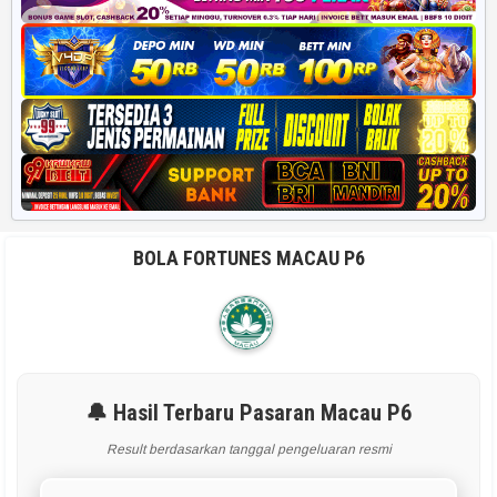
BOLA FORTUNES MACAU P6
🔔 Hasil Terbaru Pasaran Macau P6
Result berdasarkan tanggal pengeluaran resmi