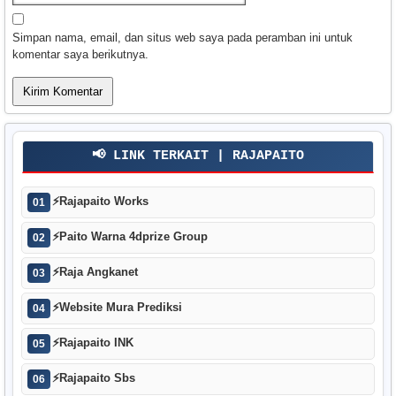
Simpan nama, email, dan situs web saya pada peramban ini untuk
komentar saya berikutnya.
📢 LINK TERKAIT | RAJAPAITO
⚡
Rajapaito Works
01
⚡
Paito Warna 4dprize Group
02
⚡
Raja Angkanet
03
⚡
Website Mura Prediksi
04
⚡
Rajapaito INK
05
⚡
Rajapaito Sbs
06