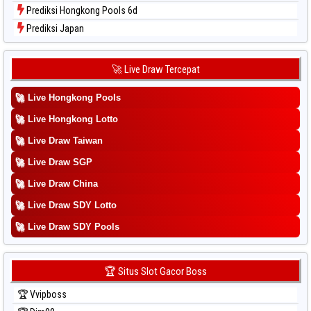
Prediksi Hongkong Pools 6d
Prediksi Japan
Prediksi Japan 6d
Prediksi Korea
🚀 Live Draw Tercepat
Prediksi Kuda Lari
🚀
Live Hongkong Pools
Prediksi Magnum Cambodia
Prediksi Nagoya
🚀
Live Hongkong Lotto
Prediksi North Carolina Day
🚀
Live Draw Taiwan
Prediksi Pcso
🚀
Live Draw SGP
Prediksi Sao Paulo
🚀
Live Draw China
Prediksi Singapore
🚀
Live Draw SDY Lotto
Prediksi Sydney
🚀
Prediksi Sydney Lottery
Live Draw SDY Pools
Prediksi Sydney Lottery 6d
Prediksi Sydney Lotto
🏆 Situs Slot Gacor Boss
Prediksi Sydney Pools 6d
🏆 Vvipboss
Prediksi Taipei