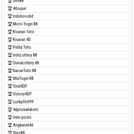
🏆 Dim88
Prediksi Taiwan
🏆 4dsuper
🏆 Indoboss6d
🏆 Micro Togel 88
🏆 Kisaran Toto
🏆 Kisaran 4D
🏆 Pelita Toto
🏆 IndoLottery 88
🏆 DuniaLottery 88
🏆 KaisarToto 88
🏆 WlaTogel 88
🏆 Viral4DP
🏆 Victory4DP
🏆 LuckySlot99
🏆 4dprizewlatoto
🏆 indo-pools
🏆 Angkanet4d
🏆 Shio88