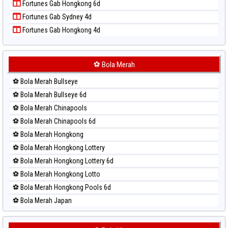
Fortunes Gab Hongkong 6d
Paito Harian Sao Paulo
Fortunes Gab Sydney 4d
Paito Harian Singapore
Fortunes Gab Hongkong 4d
Paito Harian Sydney
Paito Harian Sydney Lottery
Paito Harian Sydney Lottery 6d
⚽ Bola Merah
Paito Harian Sydney Lotto
⚽ Bola Merah Bullseye
Paito Harian Sydney Pools 6d
⚽ Bola Merah Bullseye 6d
Paito Harian Taipei
⚽ Bola Merah Chinapools
Paito Harian Taiwan
⚽ Bola Merah Chinapools 6d
⚽ Bola Merah Hongkong
⚽ Bola Merah Hongkong Lottery
⚽ Bola Merah Hongkong Lottery 6d
⚽ Bola Merah Hongkong Lotto
⚽ Bola Merah Hongkong Pools 6d
⚽ Bola Merah Japan
⚽ Bola Merah Japan 6d
⚽ Bola Merah Korea