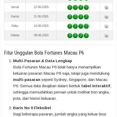
Jumat
12-06-2026
5
5
9
5
5
Kamis
11-06-2026
3
0
6
2
8
Rabu
10-06-2026
2
2
7
3
1
Selasa
09-06-2026
0
6
3
9
3
Fitur Unggulan Bola Fortunes Macau P6
Multi-Pasaran & Data Lengkap
Bola Fortunes Macau P6 tidak hanya menampilkan
keluaran pasaran Macau P6 saja, tetapi juga mendukung
multi-pasaran
seperti Sydney, Singapore, dan Macau
P6. Semua data disajikan dalam bentuk
tabel interaktif
,
sehingga memudahkan pemain untuk melihat tren angka,
pola, dan histori keluaran.
Baris No 0 Fleksibel
Bagi beberapa pasaran, jumlah angka yang keluar bisa