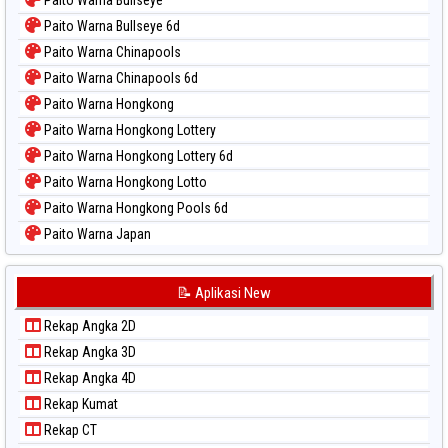
Paito Warna Bullseye 6d
Paito Warna Chinapools
Paito Warna Chinapools 6d
Paito Warna Hongkong
Paito Warna Hongkong Lottery
Paito Warna Hongkong Lottery 6d
Paito Warna Hongkong Lotto
Paito Warna Hongkong Pools 6d
Paito Warna Japan
Paito Warna Japan 6d
Paito Warna Korea
📝 Aplikasi New
Paito Warna Kuda Lari
Rekap Angka 2D
Paito Warna Magnum Cambodia
Rekap Angka 3D
Paito Warna Nagoya
Rekap Angka 4D
Paito Warna New York Midday
Rekap Kumat
Paito Warna North Carolina Day
Rekap CT
Paito Warna Pcso