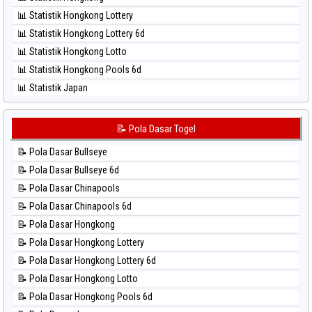
⚽ Bola Hitam Sao Paulo
📊 Statistik Hongkong Lottery
⚽ Bola Hitam Singapore
📊 Statistik Hongkong Lottery 6d
⚽ Bola Hitam Sydney
📊 Statistik Hongkong Lotto
⚽ Bola Hitam Sydney Lottery
📊 Statistik Hongkong Pools 6d
⚽ Bola Hitam Sydney Lottery 6d
📊 Statistik Japan
⚽ Bola Hitam Sydney Lotto
📊 Statistik Japan 6d
⚽ Bola Hitam Sydney Pools 6d
📊 Statistik Korea
📝 Pola Dasar Togel
⚽ Bola Hitam Taipei
📊 Statistik Kuda Lari
⚽ Bola Hitam Taiwan
📝 Pola Dasar Bullseye
📊 Statistik Magnum Cambodia
📝 Pola Dasar Bullseye 6d
📊 Statistik Nagoya
📝 Pola Dasar Chinapools
📊 Statistik New York Midday
📝 Pola Dasar Chinapools 6d
📊 Statistik North Carolina Day
📝 Pola Dasar Hongkong
📊 Statistik Pcso
📝 Pola Dasar Hongkong Lottery
📊 Statistik Pennsylvania Day
📝 Pola Dasar Hongkong Lottery 6d
📊 Statistik Sao Paulo
📝 Pola Dasar Hongkong Lotto
📊 Statistik Singapore
📝 Pola Dasar Hongkong Pools 6d
📊 Statistik Sydney