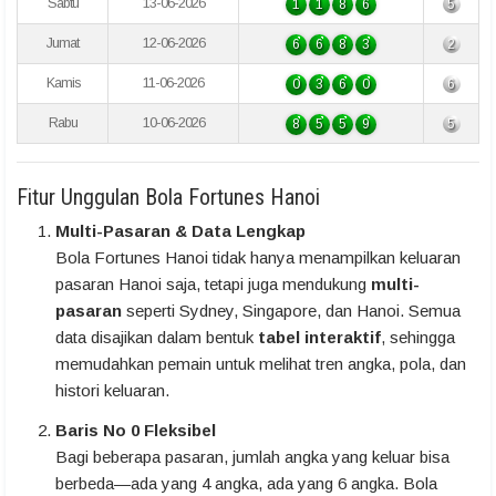
Sabtu
13-06-2026
1
1
8
6
5
Jumat
12-06-2026
6
6
8
3
2
Kamis
11-06-2026
0
3
6
0
6
Rabu
10-06-2026
8
5
5
9
5
Fitur Unggulan Bola Fortunes Hanoi
Multi-Pasaran & Data Lengkap
Bola Fortunes Hanoi tidak hanya menampilkan keluaran
pasaran Hanoi saja, tetapi juga mendukung
multi-
pasaran
seperti Sydney, Singapore, dan Hanoi. Semua
data disajikan dalam bentuk
tabel interaktif
, sehingga
memudahkan pemain untuk melihat tren angka, pola, dan
histori keluaran.
Baris No 0 Fleksibel
Bagi beberapa pasaran, jumlah angka yang keluar bisa
berbeda—ada yang 4 angka, ada yang 6 angka. Bola