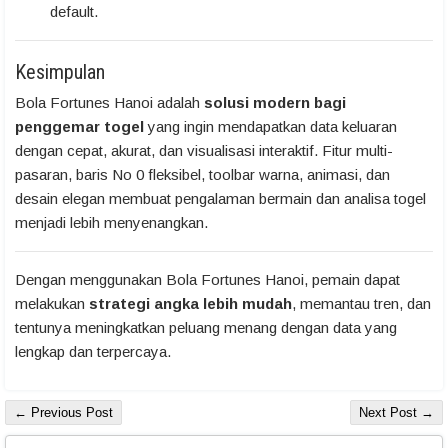
default.
Kesimpulan
Bola Fortunes Hanoi adalah
solusi modern bagi
penggemar togel
yang ingin mendapatkan data keluaran
dengan cepat, akurat, dan visualisasi interaktif. Fitur multi-
pasaran, baris No 0 fleksibel, toolbar warna, animasi, dan
desain elegan membuat pengalaman bermain dan analisa togel
menjadi lebih menyenangkan.
Dengan menggunakan Bola Fortunes Hanoi, pemain dapat
melakukan
strategi angka lebih mudah
, memantau tren, dan
tentunya meningkatkan peluang menang dengan data yang
lengkap dan terpercaya.
← Previous Post
Next Post →