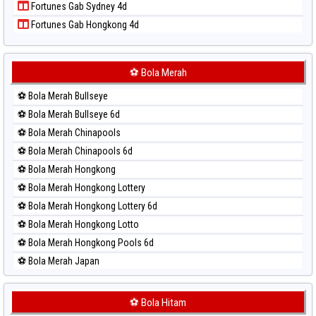
Fortunes Gab Sydney 4d
Paito Harian Singapore
Fortunes Gab Hongkong 4d
Paito Harian Sydney
Paito Harian Sydney Lottery
Paito Harian Sydney Lottery 6d
⚽ Bola Merah
Paito Harian Sydney Lotto
⚽ Bola Merah Bullseye
Paito Harian Sydney Pools 6d
⚽ Bola Merah Bullseye 6d
Paito Harian Taipei
⚽ Bola Merah Chinapools
Paito Harian Taiwan
⚽ Bola Merah Chinapools 6d
⚽ Bola Merah Hongkong
⚽ Bola Merah Hongkong Lottery
⚽ Bola Merah Hongkong Lottery 6d
⚽ Bola Merah Hongkong Lotto
⚽ Bola Merah Hongkong Pools 6d
⚽ Bola Merah Japan
⚽ Bola Merah Japan 6d
⚽ Bola Merah Korea
⚽ Bola Hitam
⚽ Bola Merah Kuda Lari