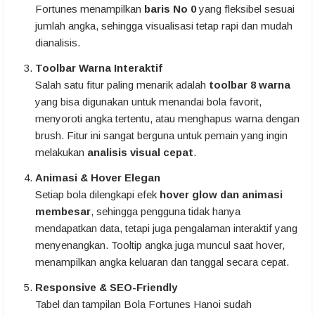
Fortunes menampilkan
baris No 0
yang fleksibel sesuai
jumlah angka, sehingga visualisasi tetap rapi dan mudah
dianalisis.
Toolbar Warna Interaktif
Salah satu fitur paling menarik adalah
toolbar 8 warna
yang bisa digunakan untuk menandai bola favorit,
menyoroti angka tertentu, atau menghapus warna dengan
brush. Fitur ini sangat berguna untuk pemain yang ingin
melakukan
analisis visual cepat
.
Animasi & Hover Elegan
Setiap bola dilengkapi efek
hover glow dan animasi
membesar
, sehingga pengguna tidak hanya
mendapatkan data, tetapi juga pengalaman interaktif yang
menyenangkan. Tooltip angka juga muncul saat hover,
menampilkan angka keluaran dan tanggal secara cepat.
Responsive & SEO-Friendly
Tabel dan tampilan Bola Fortunes Hanoi sudah