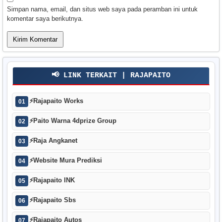
Simpan nama, email, dan situs web saya pada peramban ini untuk
komentar saya berikutnya.
📢 LINK TERKAIT | RAJAPAITO
⚡
Rajapaito Works
01
⚡
Paito Warna 4dprize Group
02
⚡
Raja Angkanet
03
⚡
Website Mura Prediksi
04
⚡
Rajapaito INK
05
⚡
Rajapaito Sbs
06
⚡
Rajapaito Autos
07