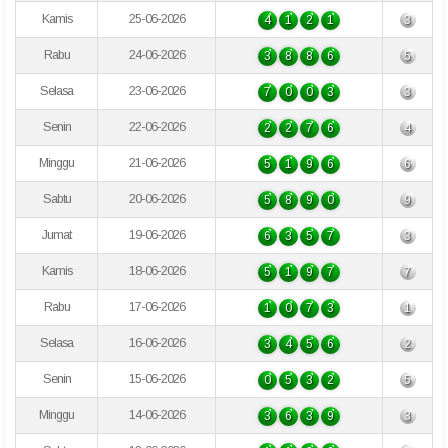
Kamis
25-06-2026
4
1
2
1
3
Rabu
24-06-2026
3
8
8
6
5
Selasa
23-06-2026
7
0
0
3
3
Senin
22-06-2026
2
2
7
6
4
Minggu
21-06-2026
5
1
9
6
6
Sabtu
20-06-2026
5
8
9
0
9
Jumat
19-06-2026
6
3
5
7
3
Kamis
18-06-2026
5
1
9
7
7
Rabu
17-06-2026
1
0
7
3
1
Selasa
16-06-2026
3
4
5
6
2
Senin
15-06-2026
0
5
3
2
5
Minggu
14-06-2026
3
6
3
9
3