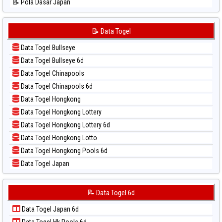
📝 Pola Dasar Japan
📊 Statistik Sydney Lottery
📝 Pola Dasar Japan 6d
📊 Statistik Sydney Lottery 6d
📝 Pola Dasar Korea
📝 Data Togel
📊 Statistik Sydney Lotto
📝 Pola Dasar Kuda Lari
📊 Statistik Sydney Pools 6d
Data Togel Bullseye
📝 Pola Dasar Magnum Cambodia
📊 Statistik Taipei
Data Togel Bullseye 6d
📝 Pola Dasar Nagoya
📊 Statistik Taiwan
Data Togel Chinapools
📝 Pola Dasar North Carolina Day
Data Togel Chinapools 6d
📝 Pola Dasar Pcso
Data Togel Hongkong
📝 Pola Dasar Sao Paulo
Data Togel Hongkong Lottery
📝 Pola Dasar Singapore
Data Togel Hongkong Lottery 6d
📝 Pola Dasar Sydney
Data Togel Hongkong Lotto
📝 Pola Dasar Sydney Lottery
Data Togel Hongkong Pools 6d
📝 Pola Dasar Sydney Lottery 6d
Data Togel Japan
📝 Pola Dasar Sydney Lotto
Data Togel Japan 6d
📝 Pola Dasar Sydney Pools 6d
Data Togel Korea
📝 Data Togel 6d
📝 Pola Dasar Taipei
Data Togel Kuda Lari
📝 Pola Dasar Taiwan
Data Togel Japan 6d
Data Togel Magnum Cambodia
Data Togel Hk Pools 6d