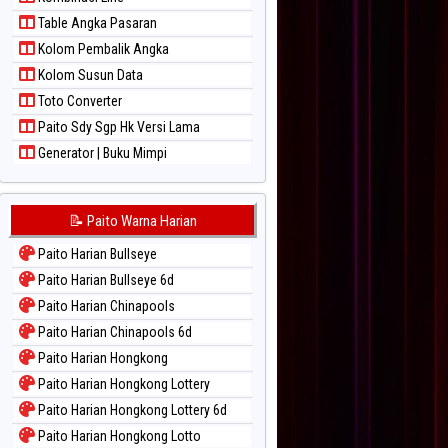
Paito Warna Sydney Lotto
Table Angka Pasaran
Paito Warna Sydney Pools 6d
Kolom Pembalik Angka
Paito Warna Taipei
Kolom Susun Data
Paito Warna Taiwan
Toto Converter
Paito Sdy Sgp Hk Versi Lama
Generator | Buku Mimpi
📝 Paito Warna Harian
Paito Harian Bullseye
Paito Harian Bullseye 6d
Paito Harian Chinapools
Paito Harian Chinapools 6d
Paito Harian Hongkong
Paito Harian Hongkong Lottery
Paito Harian Hongkong Lottery 6d
Paito Harian Hongkong Lotto