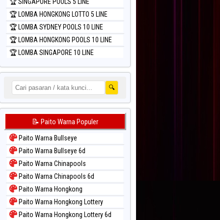
🏆 SINGAPORE POOLS 5 LINE
🏆 LOMBA HONGKONG LOTTO 5 LINE
🏆 LOMBA SYDNEY POOLS 10 LINE
🏆 LOMBA HONGKONG POOLS 10 LINE
🏆 LOMBA SINGAPORE 10 LINE
🔍
📝 Paito Warna Populer
Paito Warna Bullseye
Paito Warna Bullseye 6d
Paito Warna Chinapools
Paito Warna Chinapools 6d
Paito Warna Hongkong
Paito Warna Hongkong Lottery
Paito Warna Hongkong Lottery 6d