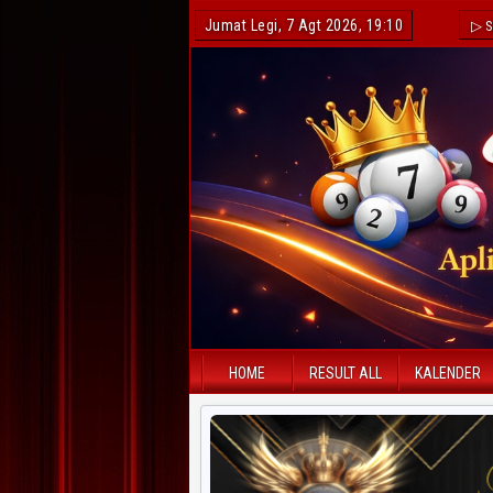
Jumat Legi, 7 Agt 2026, 19:10
▷ S
HOME
RESULT ALL
KALENDER