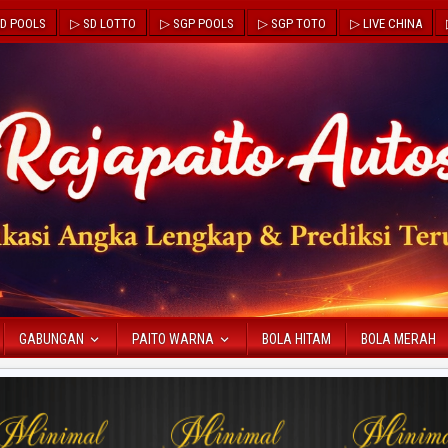
D POOLS
▷ SD LOTTO
▷ SGP POOLS
▷ SGP TOTO
▷ LIVE CHINA
GABUNGAN
PAITO WARNA
BOLA HITAM
BOLA MERAH