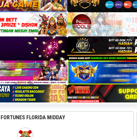
 FORTUNES FLORIDA MIDDAY