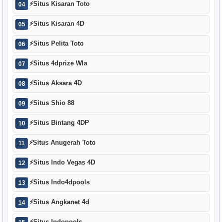
⚡
Situs Kisaran Toto
04
⚡
Situs Kisaran 4D
05
⚡
Situs Pelita Toto
06
⚡
Situs 4dprize Wla
07
⚡
Situs Aksara 4D
08
⚡
Situs Shio 88
09
⚡
Situs Bintang 4DP
10
⚡
Situs Anugerah Toto
11
⚡
Situs Indo Vegas 4D
12
⚡
Situs Indo4dpools
13
⚡
Situs Angkanet 4d
14
⚡
Situs Indopools