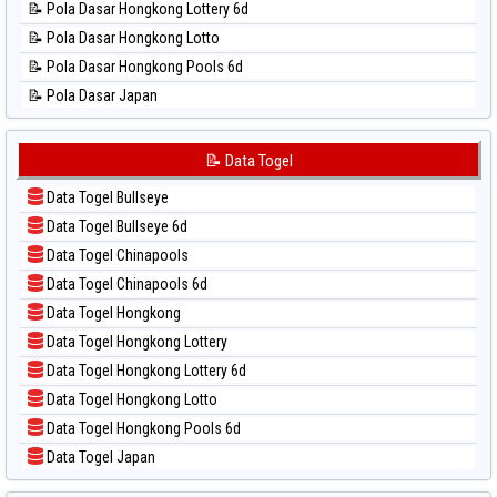
📝 Pola Dasar Hongkong Lottery 6d
📊 Statistik Sao Paulo
📝 Pola Dasar Hongkong Lotto
📊 Statistik Singapore
📝 Pola Dasar Hongkong Pools 6d
📊 Statistik Sydney
📝 Pola Dasar Japan
📊 Statistik Sydney Lottery
📝 Pola Dasar Japan 6d
📊 Statistik Sydney Lottery 6d
📝 Pola Dasar Korea
📝 Data Togel
📊 Statistik Sydney Lotto
📝 Pola Dasar Kuda Lari
📊 Statistik Sydney Pools 6d
Data Togel Bullseye
📝 Pola Dasar Magnum Cambodia
📊 Statistik Taipei
Data Togel Bullseye 6d
📝 Pola Dasar Nagoya
📊 Statistik Taiwan
Data Togel Chinapools
📝 Pola Dasar North Carolina Day
Data Togel Chinapools 6d
📝 Pola Dasar Pcso
Data Togel Hongkong
📝 Pola Dasar Sao Paulo
Data Togel Hongkong Lottery
📝 Pola Dasar Singapore
Data Togel Hongkong Lottery 6d
📝 Pola Dasar Sydney
Data Togel Hongkong Lotto
📝 Pola Dasar Sydney Lottery
Data Togel Hongkong Pools 6d
📝 Pola Dasar Sydney Lottery 6d
Data Togel Japan
📝 Pola Dasar Sydney Lotto
Data Togel Japan 6d