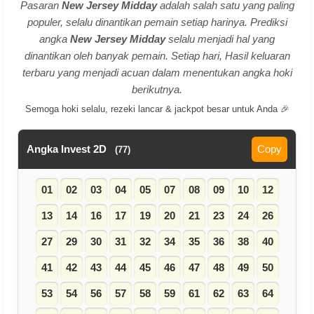
Pasaran
New Jersey Midday
adalah salah satu yang paling
populer, selalu dinantikan pemain setiap harinya. Prediksi
angka
New Jersey Midday
selalu menjadi hal yang
dinantikan oleh banyak pemain. Setiap hari, Hasil keluaran
terbaru yang menjadi acuan dalam menentukan angka hoki
berikutnya.
Semoga hoki selalu, rezeki lancar & jackpot besar untuk Anda 🎉
Angka Invest 2D
Copy
(77)
01
02
03
04
05
07
08
09
10
12
13
14
16
17
19
20
21
23
24
26
27
29
30
31
32
34
35
36
38
40
41
42
43
44
45
46
47
48
49
50
53
54
56
57
58
59
61
62
63
64