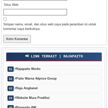
Situs Web
Simpan nama, email, dan situs web saya pada peramban ini untuk
komentar saya berikutnya.
📢 LINK TERKAIT | RAJAPAITO
⚡
Rajapaito Works
01
⚡
Paito Warna 4dprize Group
02
⚡
Raja Angkanet
03
⚡
Website Mura Prediksi
04
⚡
Rajapaito INK
05