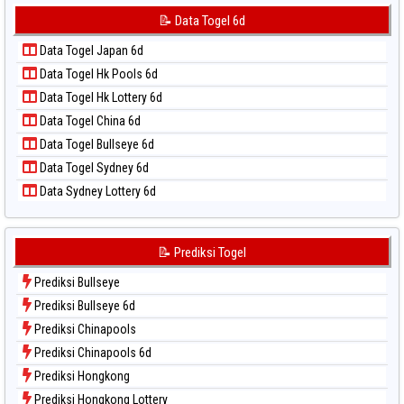
📝 Pola Dasar Sydney Pools 6d
Data Togel Korea
📝 Data Togel 6d
📝 Pola Dasar Taipei
Data Togel Kuda Lari
📝 Pola Dasar Taiwan
Data Togel Japan 6d
Data Togel Magnum Cambodia
Data Togel Hk Pools 6d
Data Togel Nagoya
Data Togel Hk Lottery 6d
Data Togel North Carolina Day
Data Togel China 6d
Data Togel Pcso
Data Togel Bullseye 6d
Data Togel Sao Paulo
Data Togel Sydney 6d
Data Togel Singapore
Data Sydney Lottery 6d
Data Togel Sydney
Data Togel Sydney Lottery
Data Togel Sydney Lottery 6d
📝 Prediksi Togel
Data Togel Sydney Lotto
Prediksi Bullseye
Data Togel Sydney Pools 6d
Prediksi Bullseye 6d
Data Togel Taipei
Prediksi Chinapools
Data Togel Taiwan
Prediksi Chinapools 6d
Prediksi Hongkong
Prediksi Hongkong Lottery