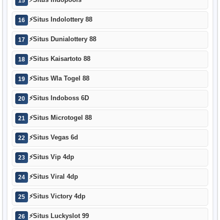
15
⚡
Situs Indolottery 88
16
⚡
Situs Dunialottery 88
17
⚡
Situs Kaisartoto 88
18
⚡
Situs Wla Togel 88
19
⚡
Situs Indoboss 6D
20
⚡
Situs Microtogel 88
21
⚡
Situs Vegas 6d
22
⚡
Situs Vip 4dp
23
⚡
Situs Viral 4dp
24
⚡
Situs Victory 4dp
25
⚡
Situs Luckyslot 99
26