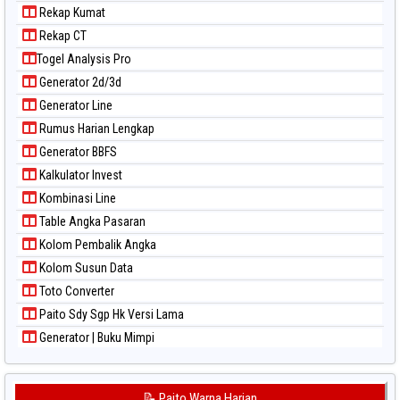
Rekap Kumat
Paito Warna North Carolina Day
Rekap CT
Paito Warna Pcso
Togel Analysis Pro
Paito Warna Pennsylvania Day
Generator 2d/3d
Paito Warna Sao Paulo
Generator Line
Paito Warna Singapore
Rumus Harian Lengkap
Paito Warna Sydney
Generator BBFS
Paito Warna Sydney Lottery
Kalkulator Invest
Paito Warna Sydney Lottery 6d
Kombinasi Line
Paito Warna Sydney Lotto
Table Angka Pasaran
Paito Warna Sydney Pools 6d
Kolom Pembalik Angka
Paito Warna Taipei
Kolom Susun Data
Paito Warna Taiwan
Toto Converter
Paito Sdy Sgp Hk Versi Lama
Generator | Buku Mimpi
📝 Paito Warna Harian