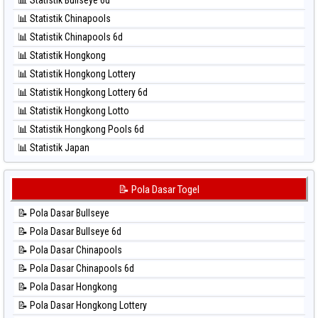
⚽ Bola Hitam Nagoya
📊 Statistik Chinapools
⚽ Bola Hitam North Carolina Day
📊 Statistik Chinapools 6d
⚽ Bola Hitam Pcso
📊 Statistik Hongkong
⚽ Bola Hitam Sao Paulo
📊 Statistik Hongkong Lottery
⚽ Bola Hitam Singapore
📊 Statistik Hongkong Lottery 6d
⚽ Bola Hitam Sydney
📊 Statistik Hongkong Lotto
⚽ Bola Hitam Sydney Lottery
📊 Statistik Hongkong Pools 6d
⚽ Bola Hitam Sydney Lottery 6d
📊 Statistik Japan
⚽ Bola Hitam Sydney Lotto
📊 Statistik Japan 6d
⚽ Bola Hitam Sydney Pools 6d
📊 Statistik Korea
📝 Pola Dasar Togel
⚽ Bola Hitam Taipei
📊 Statistik Kuda Lari
⚽ Bola Hitam Taiwan
📝 Pola Dasar Bullseye
📊 Statistik Magnum Cambodia
📝 Pola Dasar Bullseye 6d
📊 Statistik Nagoya
📝 Pola Dasar Chinapools
📊 Statistik New York Midday
📝 Pola Dasar Chinapools 6d
📊 Statistik North Carolina Day
📝 Pola Dasar Hongkong
📊 Statistik Pcso
📝 Pola Dasar Hongkong Lottery
📊 Statistik Pennsylvania Day