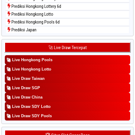
Prediksi Hongkong Lottery 6d
Prediksi Hongkong Lotto
Prediksi Hongkong Pools 6d
Prediksi Japan
Prediksi Japan 6d
Prediksi Korea
🚀 Live Draw Tercepat
Prediksi Kuda Lari
🚀
Live Hongkong Pools
Prediksi Magnum Cambodia
Prediksi Nagoya
🚀
Live Hongkong Lotto
Prediksi North Carolina Day
🚀
Live Draw Taiwan
Prediksi Pcso
🚀
Live Draw SGP
Prediksi Sao Paulo
🚀
Live Draw China
Prediksi Singapore
🚀
Live Draw SDY Lotto
Prediksi Sydney
🚀
Prediksi Sydney Lottery
Live Draw SDY Pools
Prediksi Sydney Lottery 6d
Prediksi Sydney Lotto