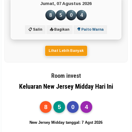
Jumat, 07 Agustus 2026
8
5
0
4
📋 Salin
📤 Bagikan
🎥 Paito Warna
Lihat Lebih Banyak
Room invest
Keluaran New Jersey Midday Hari Ini
8
5
0
4
New Jersey Midday tanggal: 7 Agst 2026