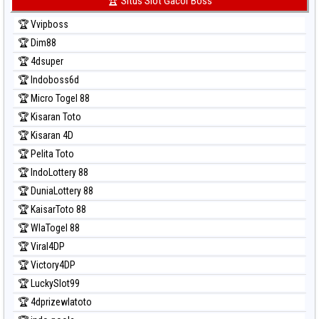
🏆 Situs Slot Gacor Boss
Prediksi Sydney Pools 6d
🏆 Vvipboss
Prediksi Taipei
🏆 Dim88
Prediksi Taiwan
🏆 4dsuper
🏆 Indoboss6d
🏆 Micro Togel 88
🏆 Kisaran Toto
🏆 Kisaran 4D
🏆 Pelita Toto
🏆 IndoLottery 88
🏆 DuniaLottery 88
🏆 KaisarToto 88
🏆 WlaTogel 88
🏆 Viral4DP
🏆 Victory4DP
🏆 LuckySlot99
🏆 4dprizewlatoto