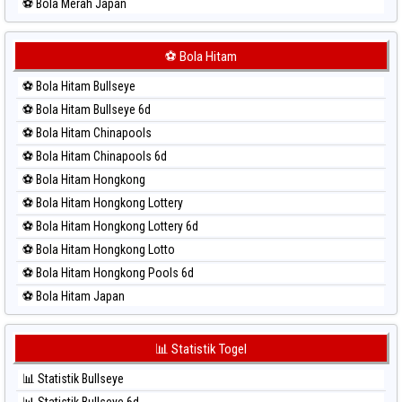
⚽ Bola Merah Japan
⚽ Bola Merah Japan 6d
⚽ Bola Merah Korea
⚽ Bola Hitam
⚽ Bola Merah Kuda Lari
⚽ Bola Hitam Bullseye
⚽ Bola Merah Magnum Cambodia
⚽ Bola Hitam Bullseye 6d
⚽ Bola Merah Nagoya
⚽ Bola Hitam Chinapools
⚽ Bola Merah North Carolina Day
⚽ Bola Hitam Chinapools 6d
⚽ Bola Merah Pcso
⚽ Bola Hitam Hongkong
⚽ Bola Merah Sao Paulo
⚽ Bola Hitam Hongkong Lottery
⚽ Bola Merah Singapore
⚽ Bola Hitam Hongkong Lottery 6d
⚽ Bola Merah Sydney
⚽ Bola Hitam Hongkong Lotto
⚽ Bola Merah Sydney Lottery
⚽ Bola Hitam Hongkong Pools 6d
⚽ Bola Merah Sydney Lottery 6d
⚽ Bola Hitam Japan
⚽ Bola Merah Sydney Lotto
⚽ Bola Hitam Japan 6d
⚽ Bola Merah Sydney Pools 6d
⚽ Bola Hitam Korea
📊 Statistik Togel
⚽ Bola Merah Taipei
⚽ Bola Hitam Kuda Lari
⚽ Bola Merah Taiwan
📊 Statistik Bullseye
⚽ Bola Hitam Magnum Cambodia
📊 Statistik Bullseye 6d