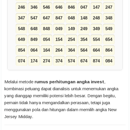
246
346
546
646
846
047
147
247
347
547
647
847
048
148
248
348
548
648
848
049
149
249
349
549
649
849
054
154
254
354
554
654
854
064
164
264
364
564
664
864
074
174
274
374
574
674
874
084
Melalui metode
rumus perhitungan angka invest
,
kombinasi peluang dapat dianalisis untuk menemukan angka
yang dianggap memiliki potensi lebih besar. Dengan begitu,
pemain tidak hanya mengandalkan perasaan, tetapi juga
menggunakan pola dan hitungan dalam memilih angka New
Jersey Midday.