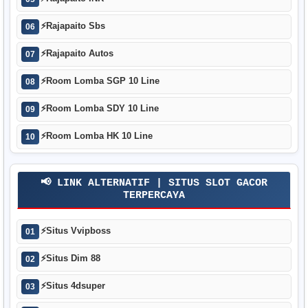
⚡
Rajapaito Sbs
06
⚡
Rajapaito Autos
07
⚡
Room Lomba SGP 10 Line
08
⚡
Room Lomba SDY 10 Line
09
⚡
Room Lomba HK 10 Line
10
📢 LINK ALTERNATIF | SITUS SLOT GACOR
TERPERCAYA
⚡
Situs Vvipboss
01
⚡
Situs Dim 88
02
⚡
Situs 4dsuper
03