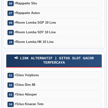
⚡
Rajapaito Sbs
06
⚡
Rajapaito Autos
07
⚡
Room Lomba SGP 10 Line
08
⚡
Room Lomba SDY 10 Line
09
⚡
Room Lomba HK 10 Line
10
📢 LINK ALTERNATIF | SITUS SLOT GACOR
TERPERCAYA
⚡
Situs Vvipboss
01
⚡
Situs Dim 88
02
⚡
Situs 4dsuper
03
⚡
Situs Kisaran Toto
04