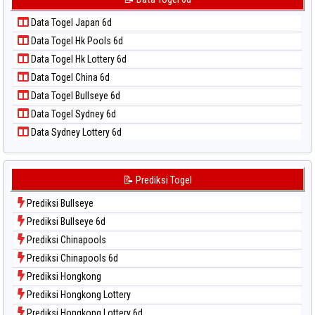
📝 Pola Dasar Taipei
Data Togel Kuda Lari
📝 Pola Dasar Taiwan
Data Togel Japan 6d
Data Togel Magnum Cambodia
Data Togel Hk Pools 6d
Data Togel Nagoya
Data Togel Hk Lottery 6d
Data Togel North Carolina Day
Data Togel China 6d
Data Togel Pcso
Data Togel Bullseye 6d
Data Togel Sao Paulo
Data Togel Sydney 6d
Data Togel Singapore
Data Sydney Lottery 6d
Data Togel Sydney
Data Togel Sydney Lottery
Data Togel Sydney Lottery 6d
📝 Prediksi Togel
Data Togel Sydney Lotto
Prediksi Bullseye
Data Togel Sydney Pools 6d
Prediksi Bullseye 6d
Data Togel Taipei
Prediksi Chinapools
Data Togel Taiwan
Prediksi Chinapools 6d
Prediksi Hongkong
Prediksi Hongkong Lottery
Prediksi Hongkong Lottery 6d