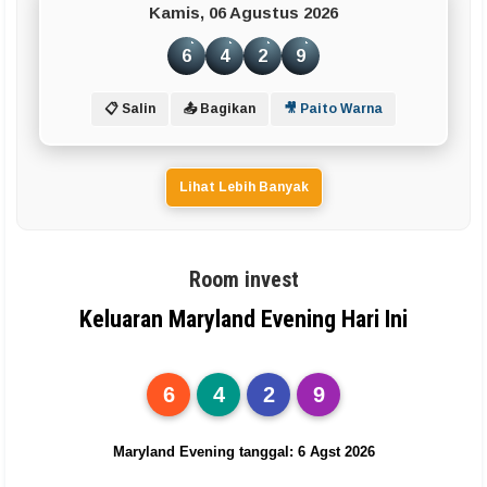
Kamis, 06 Agustus 2026
6
4
2
9
📋 Salin
📤 Bagikan
🎥 Paito Warna
Lihat Lebih Banyak
Room invest
Keluaran Maryland Evening Hari Ini
6
4
2
9
Maryland Evening tanggal: 6 Agst 2026