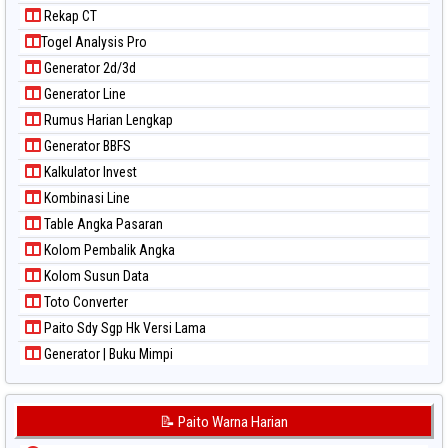
Paito Warna North Carolina Day
Rekap CT
Paito Warna Pcso
Togel Analysis Pro
Paito Warna Pennsylvania Day
Generator 2d/3d
Paito Warna Sao Paulo
Generator Line
Paito Warna Singapore
Rumus Harian Lengkap
Paito Warna Sydney
Generator BBFS
Paito Warna Sydney Lottery
Kalkulator Invest
Paito Warna Sydney Lottery 6d
Kombinasi Line
Paito Warna Sydney Lotto
Table Angka Pasaran
Paito Warna Sydney Pools 6d
Kolom Pembalik Angka
Paito Warna Taipei
Kolom Susun Data
Paito Warna Taiwan
Toto Converter
Paito Sdy Sgp Hk Versi Lama
Generator | Buku Mimpi
📝 Paito Warna Harian