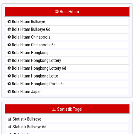
⚽ Bola Merah Japan 6d
⚽ Bola Merah Korea
⚽ Bola Hitam
⚽ Bola Merah Kuda Lari
⚽ Bola Hitam Bullseye
⚽ Bola Merah Magnum Cambodia
⚽ Bola Hitam Bullseye 6d
⚽ Bola Merah Nagoya
⚽ Bola Hitam Chinapools
⚽ Bola Merah North Carolina Day
⚽ Bola Hitam Chinapools 6d
⚽ Bola Merah Pcso
⚽ Bola Hitam Hongkong
⚽ Bola Merah Sao Paulo
⚽ Bola Hitam Hongkong Lottery
⚽ Bola Merah Singapore
⚽ Bola Hitam Hongkong Lottery 6d
⚽ Bola Merah Sydney
⚽ Bola Hitam Hongkong Lotto
⚽ Bola Merah Sydney Lottery
⚽ Bola Hitam Hongkong Pools 6d
⚽ Bola Merah Sydney Lottery 6d
⚽ Bola Hitam Japan
⚽ Bola Merah Sydney Lotto
⚽ Bola Hitam Japan 6d
⚽ Bola Merah Sydney Pools 6d
⚽ Bola Hitam Korea
📊 Statistik Togel
⚽ Bola Merah Taipei
⚽ Bola Hitam Kuda Lari
⚽ Bola Merah Taiwan
📊 Statistik Bullseye
⚽ Bola Hitam Magnum Cambodia
📊 Statistik Bullseye 6d
⚽ Bola Hitam Nagoya