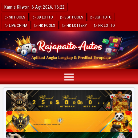
Kamis Kliwon, 6 Agt 2026, 16:22
▷ SD POOLS
▷ SD LOTTO
▷ SGP POOLS
▷ SGP TOTO
▷ LIVE CHINA
▷ HK POOLS
▷ HK LOTTERY
▷ HK LOTTO