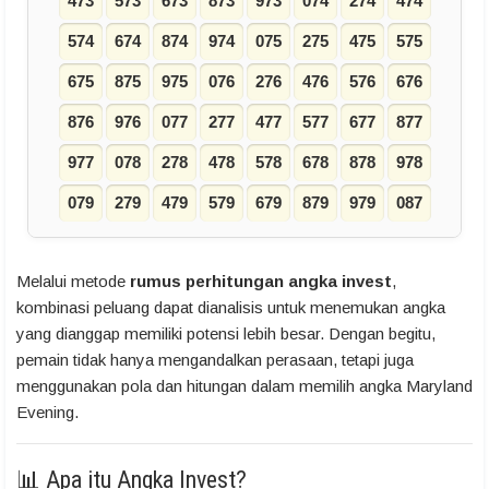
473
573
673
873
973
074
274
474
574
674
874
974
075
275
475
575
675
875
975
076
276
476
576
676
876
976
077
277
477
577
677
877
977
078
278
478
578
678
878
978
079
279
479
579
679
879
979
087
Melalui metode
rumus perhitungan angka invest
,
kombinasi peluang dapat dianalisis untuk menemukan angka
yang dianggap memiliki potensi lebih besar. Dengan begitu,
pemain tidak hanya mengandalkan perasaan, tetapi juga
menggunakan pola dan hitungan dalam memilih angka Maryland
Evening.
📊 Apa itu Angka Invest?