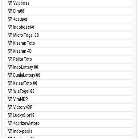
🏆 Vvipboss
Prediksi Taipei
🏆 Dim88
Prediksi Taiwan
🏆 4dsuper
🏆 Indoboss6d
🏆 Micro Togel 88
🏆 Kisaran Toto
🏆 Kisaran 4D
🏆 Pelita Toto
🏆 IndoLottery 88
🏆 DuniaLottery 88
🏆 KaisarToto 88
🏆 WlaTogel 88
🏆 Viral4DP
🏆 Victory4DP
🏆 LuckySlot99
🏆 4dprizewlatoto
🏆 indo-pools