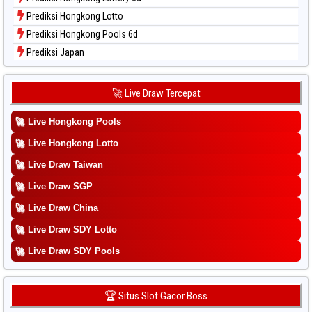
Prediksi Hongkong Lotto
Prediksi Hongkong Pools 6d
Prediksi Japan
Prediksi Japan 6d
Prediksi Korea
🚀 Live Draw Tercepat
Prediksi Kuda Lari
🚀
Live Hongkong Pools
Prediksi Magnum Cambodia
Prediksi Nagoya
🚀
Live Hongkong Lotto
Prediksi North Carolina Day
🚀
Live Draw Taiwan
Prediksi Pcso
🚀
Live Draw SGP
Prediksi Sao Paulo
🚀
Live Draw China
Prediksi Singapore
🚀
Live Draw SDY Lotto
Prediksi Sydney
🚀
Prediksi Sydney Lottery
Live Draw SDY Pools
Prediksi Sydney Lottery 6d
Prediksi Sydney Lotto
🏆 Situs Slot Gacor Boss
Prediksi Sydney Pools 6d