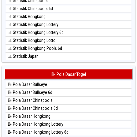
📊 Statistik Chinapools
⚽ Bola Hitam North Carolina Day
📊 Statistik Chinapools 6d
⚽ Bola Hitam Pcso
📊 Statistik Hongkong
⚽ Bola Hitam Sao Paulo
📊 Statistik Hongkong Lottery
⚽ Bola Hitam Singapore
📊 Statistik Hongkong Lottery 6d
⚽ Bola Hitam Sydney
📊 Statistik Hongkong Lotto
⚽ Bola Hitam Sydney Lottery
📊 Statistik Hongkong Pools 6d
⚽ Bola Hitam Sydney Lottery 6d
📊 Statistik Japan
⚽ Bola Hitam Sydney Lotto
📊 Statistik Japan 6d
⚽ Bola Hitam Sydney Pools 6d
📊 Statistik Korea
📝 Pola Dasar Togel
⚽ Bola Hitam Taipei
📊 Statistik Kuda Lari
⚽ Bola Hitam Taiwan
📝 Pola Dasar Bullseye
📊 Statistik Magnum Cambodia
📝 Pola Dasar Bullseye 6d
📊 Statistik Nagoya
📝 Pola Dasar Chinapools
📊 Statistik New York Midday
📝 Pola Dasar Chinapools 6d
📊 Statistik North Carolina Day
📝 Pola Dasar Hongkong
📊 Statistik Pcso
📝 Pola Dasar Hongkong Lottery
📊 Statistik Pennsylvania Day
📝 Pola Dasar Hongkong Lottery 6d
📊 Statistik Sao Paulo