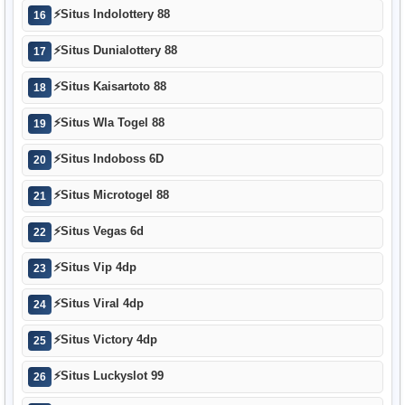
⚡
Situs Indolottery 88
16
⚡
Situs Dunialottery 88
17
⚡
Situs Kaisartoto 88
18
⚡
Situs Wla Togel 88
19
⚡
Situs Indoboss 6D
20
⚡
Situs Microtogel 88
21
⚡
Situs Vegas 6d
22
⚡
Situs Vip 4dp
23
⚡
Situs Viral 4dp
24
⚡
Situs Victory 4dp
25
⚡
Situs Luckyslot 99
26