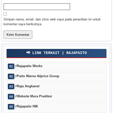
Simpan nama, email, dan situs web saya pada peramban ini untuk
komentar saya berikutnya.
📢 LINK TERKAIT | RAJAPAITO
⚡
Rajapaito Works
01
⚡
Paito Warna 4dprize Group
02
⚡
Raja Angkanet
03
⚡
Website Mura Prediksi
04
⚡
Rajapaito INK
05