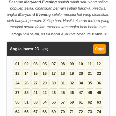
Pasaran
Maryland Evening
adalah salah satu yang paling
populer, selalu dinantikan pemain setiap harinya. Prediksi
angka
Maryland Evening
selalu menjadi hal yang dinantikan
oleh banyak pemain. Setiap hari, Hasil keluaran terbaru yang
menjadi acuan dalam menentukan angka hoki berikutnya.
Semoga hoki selalu, rezeki lancar & jackpot besar untuk Anda 🎉
Angka Invest 2D
Copy
(80)
01
02
03
05
07
08
09
10
11
12
13
14
15
16
17
18
19
20
21
23
24
26
27
29
30
31
32
34
35
36
37
38
41
42
43
45
46
47
48
49
50
51
53
54
56
57
59
61
62
63
64
65
67
68
69
70
71
72
73
74