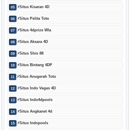
⚡
Situs Kisaran 4D
05
⚡
Situs Pelita Toto
06
⚡
Situs 4dprize Wla
07
⚡
Situs Aksara 4D
08
⚡
Situs Shio 88
09
⚡
Situs Bintang 4DP
10
⚡
Situs Anugerah Toto
11
⚡
Situs Indo Vegas 4D
12
⚡
Situs Indo4dpools
13
⚡
Situs Angkanet 4d
14
⚡
Situs Indopools
15