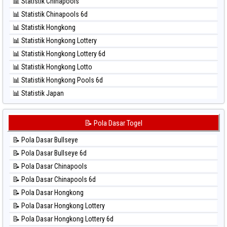
📊 Statistik Chinapools
⚽ Bola Hitam North Carolina Day
📊 Statistik Chinapools 6d
⚽ Bola Hitam Pcso
📊 Statistik Hongkong
⚽ Bola Hitam Sao Paulo
📊 Statistik Hongkong Lottery
⚽ Bola Hitam Singapore
📊 Statistik Hongkong Lottery 6d
⚽ Bola Hitam Sydney
📊 Statistik Hongkong Lotto
⚽ Bola Hitam Sydney Lottery
📊 Statistik Hongkong Pools 6d
⚽ Bola Hitam Sydney Lottery 6d
📊 Statistik Japan
⚽ Bola Hitam Sydney Lotto
📊 Statistik Japan 6d
⚽ Bola Hitam Sydney Pools 6d
📊 Statistik Korea
📝 Pola Dasar Togel
⚽ Bola Hitam Taipei
📊 Statistik Kuda Lari
⚽ Bola Hitam Taiwan
📝 Pola Dasar Bullseye
📊 Statistik Magnum Cambodia
📝 Pola Dasar Bullseye 6d
📊 Statistik Nagoya
📝 Pola Dasar Chinapools
📊 Statistik New York Midday
📝 Pola Dasar Chinapools 6d
📊 Statistik North Carolina Day
📝 Pola Dasar Hongkong
📊 Statistik Pcso
📝 Pola Dasar Hongkong Lottery
📊 Statistik Pennsylvania Day
📝 Pola Dasar Hongkong Lottery 6d
📊 Statistik Sao Paulo