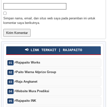
Simpan nama, email, dan situs web saya pada peramban ini untuk
komentar saya berikutnya.
📢 LINK TERKAIT | RAJAPAITO
⚡
Rajapaito Works
01
⚡
Paito Warna 4dprize Group
02
⚡
Raja Angkanet
03
⚡
Website Mura Prediksi
04
⚡
Rajapaito INK
05