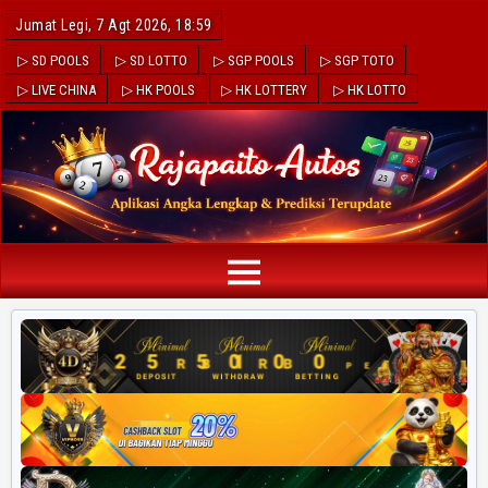
Jumat Legi, 7 Agt 2026, 18:59
▷ SD POOLS
▷ SD LOTTO
▷ SGP POOLS
▷ SGP TOTO
▷ LIVE CHINA
▷ HK POOLS
▷ HK LOTTERY
▷ HK LOTTO