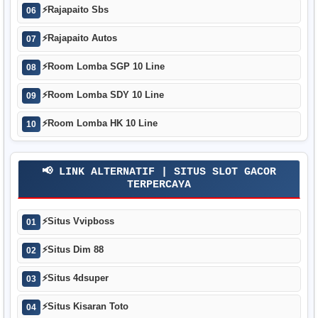
⚡
Rajapaito Sbs
06
⚡
Rajapaito Autos
07
⚡
Room Lomba SGP 10 Line
08
⚡
Room Lomba SDY 10 Line
09
⚡
Room Lomba HK 10 Line
10
📢 LINK ALTERNATIF | SITUS SLOT GACOR
TERPERCAYA
⚡
Situs Vvipboss
01
⚡
Situs Dim 88
02
⚡
Situs 4dsuper
03
⚡
Situs Kisaran Toto
04