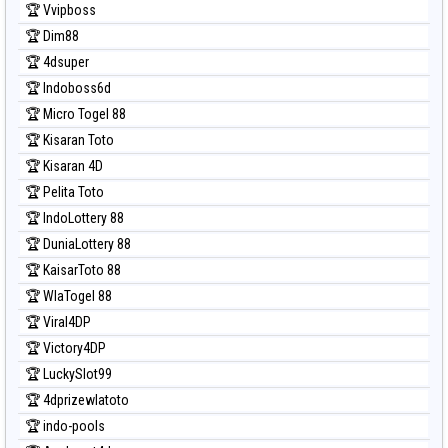
🏆 Vvipboss
Prediksi Taipei
🏆 Dim88
Prediksi Taiwan
🏆 4dsuper
🏆 Indoboss6d
🏆 Micro Togel 88
🏆 Kisaran Toto
🏆 Kisaran 4D
🏆 Pelita Toto
🏆 IndoLottery 88
🏆 DuniaLottery 88
🏆 KaisarToto 88
🏆 WlaTogel 88
🏆 Viral4DP
🏆 Victory4DP
🏆 LuckySlot99
🏆 4dprizewlatoto
🏆 indo-pools