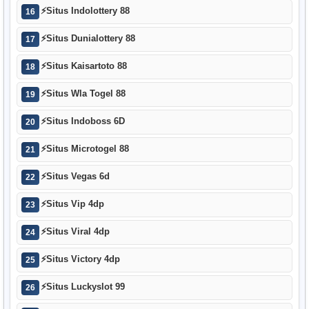
⚡
Situs Indolottery 88
16
⚡
Situs Dunialottery 88
17
⚡
Situs Kaisartoto 88
18
⚡
Situs Wla Togel 88
19
⚡
Situs Indoboss 6D
20
⚡
Situs Microtogel 88
21
⚡
Situs Vegas 6d
22
⚡
Situs Vip 4dp
23
⚡
Situs Viral 4dp
24
⚡
Situs Victory 4dp
25
⚡
Situs Luckyslot 99
26