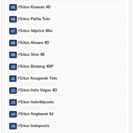
⚡
Situs Kisaran 4D
05
⚡
Situs Pelita Toto
06
⚡
Situs 4dprize Wla
07
⚡
Situs Aksara 4D
08
⚡
Situs Shio 88
09
⚡
Situs Bintang 4DP
10
⚡
Situs Anugerah Toto
11
⚡
Situs Indo Vegas 4D
12
⚡
Situs Indo4dpools
13
⚡
Situs Angkanet 4d
14
⚡
Situs Indopools
15