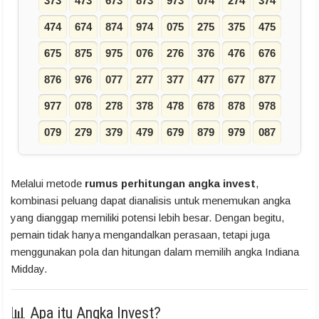
373
473
673
873
973
074
274
374
474
674
874
974
075
275
375
475
675
875
975
076
276
376
476
676
876
976
077
277
377
477
677
877
977
078
278
378
478
678
878
978
079
279
379
479
679
879
979
087
Melalui metode
rumus perhitungan angka invest
,
kombinasi peluang dapat dianalisis untuk menemukan angka
yang dianggap memiliki potensi lebih besar. Dengan begitu,
pemain tidak hanya mengandalkan perasaan, tetapi juga
menggunakan pola dan hitungan dalam memilih angka Indiana
Midday.
📊 Apa itu Angka Invest?