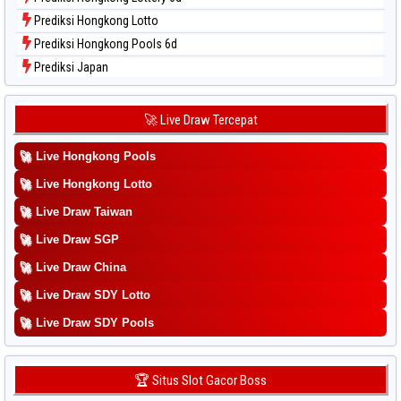
Prediksi Hongkong Lotto
Prediksi Hongkong Pools 6d
Prediksi Japan
Prediksi Japan 6d
Prediksi Korea
🚀 Live Draw Tercepat
Prediksi Kuda Lari
🚀
Live Hongkong Pools
Prediksi Magnum Cambodia
Prediksi Nagoya
🚀
Live Hongkong Lotto
Prediksi North Carolina Day
🚀
Live Draw Taiwan
Prediksi Pcso
🚀
Live Draw SGP
Prediksi Sao Paulo
🚀
Live Draw China
Prediksi Singapore
🚀
Live Draw SDY Lotto
Prediksi Sydney
🚀
Prediksi Sydney Lottery
Live Draw SDY Pools
Prediksi Sydney Lottery 6d
Prediksi Sydney Lotto
🏆 Situs Slot Gacor Boss
Prediksi Sydney Pools 6d