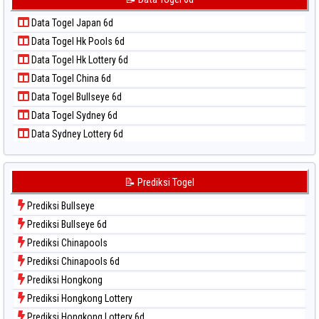
📝 Pola Dasar Taipei
Data Togel Kuda Lari
📝 Pola Dasar Taiwan
Data Togel Japan 6d
Data Togel Magnum Cambodia
Data Togel Hk Pools 6d
Data Togel Nagoya
Data Togel Hk Lottery 6d
Data Togel North Carolina Day
Data Togel China 6d
Data Togel Pcso
Data Togel Bullseye 6d
Data Togel Sao Paulo
Data Togel Sydney 6d
Data Togel Singapore
Data Sydney Lottery 6d
Data Togel Sydney
Data Togel Sydney Lottery
Data Togel Sydney Lottery 6d
📝 Prediksi Togel
Data Togel Sydney Lotto
Prediksi Bullseye
Data Togel Sydney Pools 6d
Prediksi Bullseye 6d
Data Togel Taipei
Prediksi Chinapools
Data Togel Taiwan
Prediksi Chinapools 6d
Prediksi Hongkong
Prediksi Hongkong Lottery
Prediksi Hongkong Lottery 6d