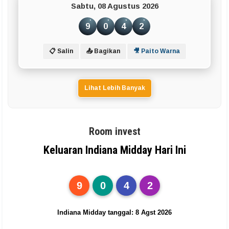
Sabtu, 08 Agustus 2026
9
0
4
2
📋 Salin
📤 Bagikan
🎥 Paito Warna
Lihat Lebih Banyak
Room invest
Keluaran Indiana Midday Hari Ini
9
0
4
2
Indiana Midday tanggal: 8 Agst 2026