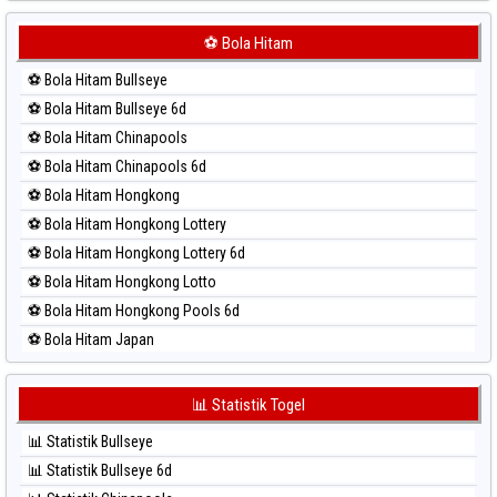
⚽ Bola Merah Japan 6d
⚽ Bola Merah Korea
⚽ Bola Hitam
⚽ Bola Merah Kuda Lari
⚽ Bola Hitam Bullseye
⚽ Bola Merah Magnum Cambodia
⚽ Bola Hitam Bullseye 6d
⚽ Bola Merah Nagoya
⚽ Bola Hitam Chinapools
⚽ Bola Merah North Carolina Day
⚽ Bola Hitam Chinapools 6d
⚽ Bola Merah Pcso
⚽ Bola Hitam Hongkong
⚽ Bola Merah Sao Paulo
⚽ Bola Hitam Hongkong Lottery
⚽ Bola Merah Singapore
⚽ Bola Hitam Hongkong Lottery 6d
⚽ Bola Merah Sydney
⚽ Bola Hitam Hongkong Lotto
⚽ Bola Merah Sydney Lottery
⚽ Bola Hitam Hongkong Pools 6d
⚽ Bola Merah Sydney Lottery 6d
⚽ Bola Hitam Japan
⚽ Bola Merah Sydney Lotto
⚽ Bola Hitam Japan 6d
⚽ Bola Merah Sydney Pools 6d
⚽ Bola Hitam Korea
📊 Statistik Togel
⚽ Bola Merah Taipei
⚽ Bola Hitam Kuda Lari
⚽ Bola Merah Taiwan
📊 Statistik Bullseye
⚽ Bola Hitam Magnum Cambodia
📊 Statistik Bullseye 6d
⚽ Bola Hitam Nagoya