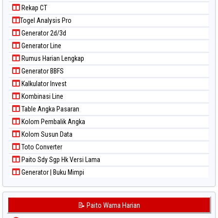
Paito Warna North Carolina Day
Rekap CT
Paito Warna Pcso
Togel Analysis Pro
Paito Warna Pennsylvania Day
Generator 2d/3d
Paito Warna Sao Paulo
Generator Line
Paito Warna Singapore
Rumus Harian Lengkap
Paito Warna Sydney
Generator BBFS
Paito Warna Sydney Lottery
Kalkulator Invest
Paito Warna Sydney Lottery 6d
Kombinasi Line
Paito Warna Sydney Lotto
Table Angka Pasaran
Paito Warna Sydney Pools 6d
Kolom Pembalik Angka
Paito Warna Taipei
Kolom Susun Data
Paito Warna Taiwan
Toto Converter
Paito Sdy Sgp Hk Versi Lama
Generator | Buku Mimpi
📝 Paito Warna Harian