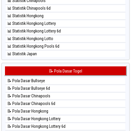
📊 Statistik Chinapools
⚽ Bola Hitam North Carolina Day
📊 Statistik Chinapools 6d
⚽ Bola Hitam Pcso
📊 Statistik Hongkong
⚽ Bola Hitam Sao Paulo
📊 Statistik Hongkong Lottery
⚽ Bola Hitam Singapore
📊 Statistik Hongkong Lottery 6d
⚽ Bola Hitam Sydney
📊 Statistik Hongkong Lotto
⚽ Bola Hitam Sydney Lottery
📊 Statistik Hongkong Pools 6d
⚽ Bola Hitam Sydney Lottery 6d
📊 Statistik Japan
⚽ Bola Hitam Sydney Lotto
📊 Statistik Japan 6d
⚽ Bola Hitam Sydney Pools 6d
📊 Statistik Korea
📝 Pola Dasar Togel
⚽ Bola Hitam Taipei
📊 Statistik Kuda Lari
⚽ Bola Hitam Taiwan
📝 Pola Dasar Bullseye
📊 Statistik Magnum Cambodia
📝 Pola Dasar Bullseye 6d
📊 Statistik Nagoya
📝 Pola Dasar Chinapools
📊 Statistik New York Midday
📝 Pola Dasar Chinapools 6d
📊 Statistik North Carolina Day
📝 Pola Dasar Hongkong
📊 Statistik Pcso
📝 Pola Dasar Hongkong Lottery
📊 Statistik Pennsylvania Day
📝 Pola Dasar Hongkong Lottery 6d
📊 Statistik Sao Paulo