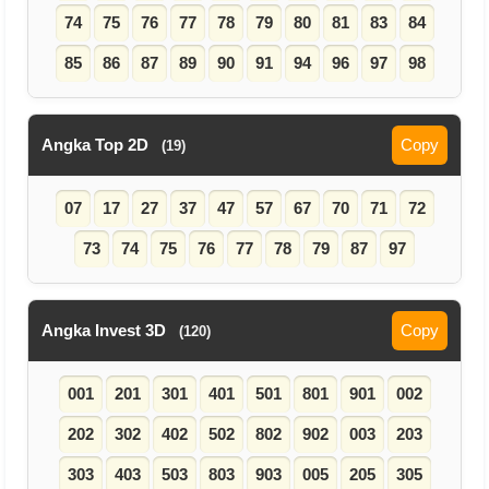
74
75
76
77
78
79
80
81
83
84
85
86
87
89
90
91
94
96
97
98
Angka Top 2D
Copy
(19)
07
17
27
37
47
57
67
70
71
72
73
74
75
76
77
78
79
87
97
Angka Invest 3D
Copy
(120)
001
201
301
401
501
801
901
002
202
302
402
502
802
902
003
203
303
403
503
803
903
005
205
305