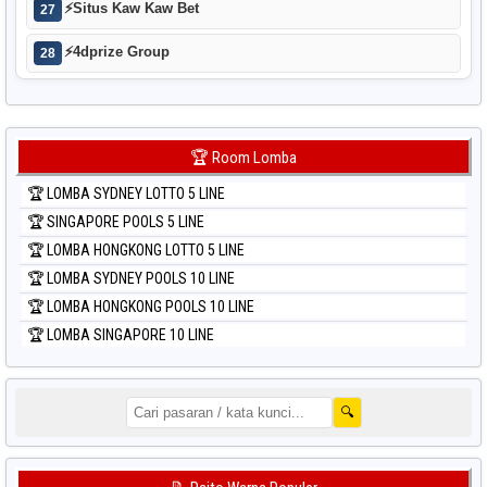
⚡
Situs Kaw Kaw Bet
27
⚡
4dprize Group
28
🏆 Room Lomba
🏆 LOMBA SYDNEY LOTTO 5 LINE
🏆 SINGAPORE POOLS 5 LINE
🏆 LOMBA HONGKONG LOTTO 5 LINE
🏆 LOMBA SYDNEY POOLS 10 LINE
🏆 LOMBA HONGKONG POOLS 10 LINE
🏆 LOMBA SINGAPORE 10 LINE
🔍