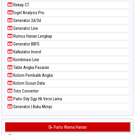
Paito Warna North Carolina Day
Rekap CT
Paito Warna Pcso
Togel Analysis Pro
Paito Warna Pennsylvania Day
Generator 2d/3d
Paito Warna Sao Paulo
Generator Line
Paito Warna Singapore
Rumus Harian Lengkap
Paito Warna Sydney
Generator BBFS
Paito Warna Sydney Lottery
Kalkulator Invest
Paito Warna Sydney Lottery 6d
Kombinasi Line
Paito Warna Sydney Lotto
Table Angka Pasaran
Paito Warna Sydney Pools 6d
Kolom Pembalik Angka
Paito Warna Taipei
Kolom Susun Data
Paito Warna Taiwan
Toto Converter
Paito Sdy Sgp Hk Versi Lama
Generator | Buku Mimpi
📝 Paito Warna Harian