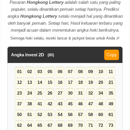
Pasaran
Hongkong Lottery
adalah salah satu yang paling
populer, selalu dinantikan pemain setiap harinya. Prediksi
angka
Hongkong Lottery
selalu menjadi hal yang dinantikan
oleh banyak pemain. Setiap hari, Hasil keluaran terbaru yang
menjadi acuan dalam menentukan angka hoki berikutnya.
Semoga hoki selalu, rezeki lancar & jackpot besar untuk Anda 🎉
Angka Invest 2D
Copy
(80)
01
02
03
05
06
07
08
09
10
11
12
13
14
15
16
17
18
19
20
21
23
24
25
26
27
30
31
32
34
35
37
38
41
42
43
45
46
47
48
49
50
51
52
53
54
56
57
58
60
61
62
64
65
67
68
69
70
71
72
73