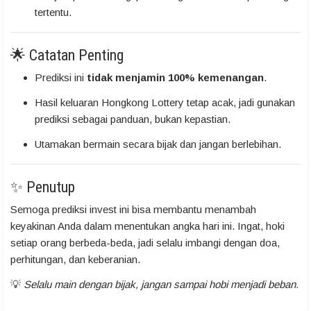
tertentu.
🌟 Catatan Penting
Prediksi ini
tidak menjamin 100% kemenangan
.
Hasil keluaran Hongkong Lottery tetap acak, jadi gunakan
prediksi sebagai panduan, bukan kepastian.
Utamakan bermain secara bijak dan jangan berlebihan.
✨ Penutup
Semoga prediksi invest ini bisa membantu menambah
keyakinan Anda dalam menentukan angka hari ini. Ingat, hoki
setiap orang berbeda-beda, jadi selalu imbangi dengan doa,
perhitungan, dan keberanian.
💡
Selalu main dengan bijak, jangan sampai hobi menjadi beban.