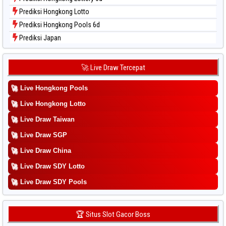
Prediksi Hongkong Lotto
Prediksi Hongkong Pools 6d
Prediksi Japan
Prediksi Japan 6d
Prediksi Korea
🚀 Live Draw Tercepat
Prediksi Kuda Lari
🚀
Live Hongkong Pools
Prediksi Magnum Cambodia
Prediksi Nagoya
🚀
Live Hongkong Lotto
Prediksi North Carolina Day
🚀
Live Draw Taiwan
Prediksi Pcso
🚀
Live Draw SGP
Prediksi Sao Paulo
🚀
Live Draw China
Prediksi Singapore
🚀
Live Draw SDY Lotto
Prediksi Sydney
🚀
Prediksi Sydney Lottery
Live Draw SDY Pools
Prediksi Sydney Lottery 6d
Prediksi Sydney Lotto
🏆 Situs Slot Gacor Boss
Prediksi Sydney Pools 6d