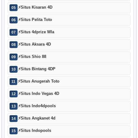
⚡
Situs Kisaran 4D
05
⚡
Situs Pelita Toto
06
⚡
Situs 4dprize Wla
07
⚡
Situs Aksara 4D
08
⚡
Situs Shio 88
09
⚡
Situs Bintang 4DP
10
⚡
Situs Anugerah Toto
11
⚡
Situs Indo Vegas 4D
12
⚡
Situs Indo4dpools
13
⚡
Situs Angkanet 4d
14
⚡
Situs Indopools
15