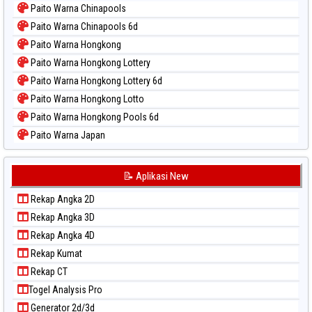
Paito Warna Chinapools
Paito Warna Chinapools 6d
Paito Warna Hongkong
Paito Warna Hongkong Lottery
Paito Warna Hongkong Lottery 6d
Paito Warna Hongkong Lotto
Paito Warna Hongkong Pools 6d
Paito Warna Japan
Paito Warna Japan 6d
Paito Warna Korea
📝 Aplikasi New
Paito Warna Kuda Lari
Rekap Angka 2D
Paito Warna Magnum Cambodia
Rekap Angka 3D
Paito Warna Nagoya
Rekap Angka 4D
Paito Warna New York Midday
Rekap Kumat
Paito Warna North Carolina Day
Rekap CT
Paito Warna Pcso
Togel Analysis Pro
Paito Warna Pennsylvania Day
Generator 2d/3d