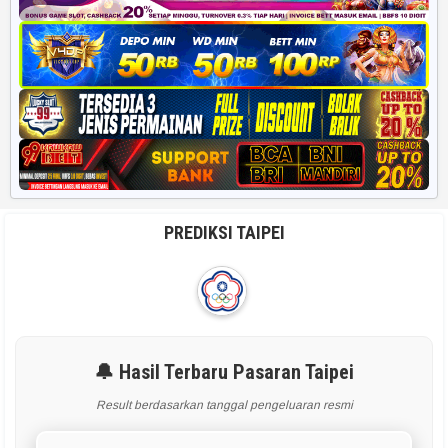
PREDIKSI TAIPEI
🔔 Hasil Terbaru Pasaran Taipei
Result berdasarkan tanggal pengeluaran resmi