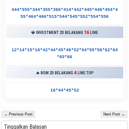
444*555*344*355*366*414*442*445*446*454*4
55*464*466*515*544*545*552*554*556
16
💎 INVESTMENT 2D BELAKANG
LINE
12*14*15*16*42*44*45*46*52*54*55*56*62*64
*65*66
4
🔥 BOM 2D BELAKANG
LINE TOP
16*44*45*52
← Previous Post
Next Post →
Tinggalkan Balasan