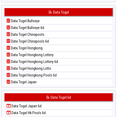
📝 Pola Dasar Japan 6d
📊 Statistik Sydney Lottery 6d
📝 Pola Dasar Korea
📝 Data Togel
📊 Statistik Sydney Lotto
📝 Pola Dasar Kuda Lari
📊 Statistik Sydney Pools 6d
Data Togel Bullseye
📝 Pola Dasar Magnum Cambodia
📊 Statistik Taipei
Data Togel Bullseye 6d
📝 Pola Dasar Nagoya
📊 Statistik Taiwan
Data Togel Chinapools
📝 Pola Dasar North Carolina Day
Data Togel Chinapools 6d
📝 Pola Dasar Pcso
Data Togel Hongkong
📝 Pola Dasar Sao Paulo
Data Togel Hongkong Lottery
📝 Pola Dasar Singapore
Data Togel Hongkong Lottery 6d
📝 Pola Dasar Sydney
Data Togel Hongkong Lotto
📝 Pola Dasar Sydney Lottery
Data Togel Hongkong Pools 6d
📝 Pola Dasar Sydney Lottery 6d
Data Togel Japan
📝 Pola Dasar Sydney Lotto
Data Togel Japan 6d
📝 Pola Dasar Sydney Pools 6d
Data Togel Korea
📝 Data Togel 6d
📝 Pola Dasar Taipei
Data Togel Kuda Lari
📝 Pola Dasar Taiwan
Data Togel Japan 6d
Data Togel Magnum Cambodia
Data Togel Hk Pools 6d
Data Togel Nagoya