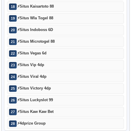
⚡
Situs Kaisartoto 88
18
⚡
Situs Wla Togel 88
19
⚡
Situs Indoboss 6D
20
⚡
Situs Microtogel 88
21
⚡
Situs Vegas 6d
22
⚡
Situs Vip 4dp
23
⚡
Situs Viral 4dp
24
⚡
Situs Victory 4dp
25
⚡
Situs Luckyslot 99
26
⚡
Situs Kaw Kaw Bet
27
⚡
4dprize Group
28