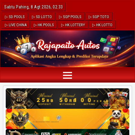
Sabtu Pahing, 8 Agt 2026, 02:33
▷ SD POOLS
▷ SD LOTTO
▷ SGP POOLS
▷ SGP TOTO
▷ LIVE CHINA
▷ HK POOLS
▷ HK LOTTERY
▷ HK LOTTO