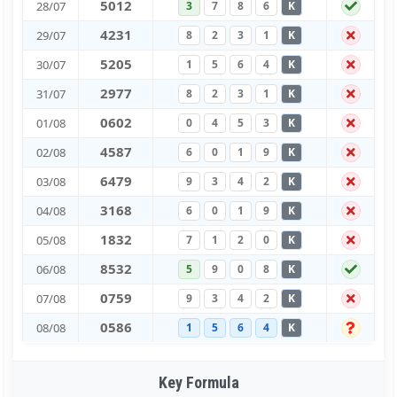
5
0
1
2
28/07
3
7
8
6
K
4
2
3
1
29/07
8
2
3
1
K
5
2
0
5
30/07
1
5
6
4
K
2
9
7
7
31/07
8
2
3
1
K
0
6
0
2
01/08
0
4
5
3
K
4
5
8
7
02/08
6
0
1
9
K
6
4
7
9
03/08
9
3
4
2
K
3
1
6
8
04/08
6
0
1
9
K
1
8
3
2
05/08
7
1
2
0
K
8
5
3
2
06/08
5
9
0
8
K
0
7
5
9
07/08
9
3
4
2
K
0
5
8
6
08/08
1
5
6
4
K
Key Formula