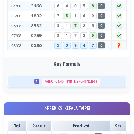
3
1
6
8
04/08
6
4
0
5
8
C
1
8
3
2
05/08
7
5
1
6
9
C
8
5
3
2
06/08
3
1
7
2
5
C
0
7
5
9
07/08
3
1
7
2
5
C
0
5
8
6
08/08
5
3
9
4
7
C
Key Formula
1
AgN0+CaN0=HMB(N2N0N6N1N4)
⚡PREDIKSI KEPALA TAIPEI
Tgl
Result
Prediksi
Sts