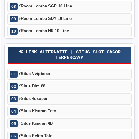
⚡
Room Lomba SGP 10 Line
08
⚡
Room Lomba SDY 10 Line
09
⚡
Room Lomba HK 10 Line
10
📢 LINK ALTERNATIF | SITUS SLOT GACOR
TERPERCAYA
⚡
Situs Vvipboss
01
⚡
Situs Dim 88
02
⚡
Situs 4dsuper
03
⚡
Situs Kisaran Toto
04
⚡
Situs Kisaran 4D
05
⚡
Situs Pelita Toto
06