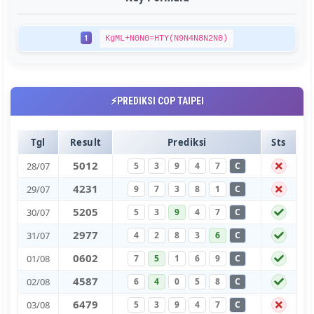
1
KgML+N0N0=HTY(N9N4N8N2N0)
⚡PREDIKSI COP TAIPEI
Tgl
Result
Prediksi
Sts
5
0
1
2
28/07
5
3
9
4
7
C
4
2
3
1
29/07
9
7
3
8
1
C
5
2
0
5
30/07
5
3
9
4
7
C
2
9
7
7
31/07
4
2
8
3
6
C
0
6
0
2
01/08
7
5
1
6
9
C
4
5
8
7
02/08
6
4
0
5
8
C
6
4
7
9
03/08
5
3
9
4
7
C