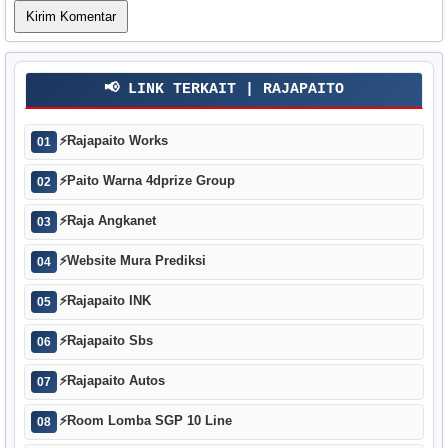
📢 LINK TERKAIT | RAJAPAITO
⚡
Rajapaito Works
01
⚡
Paito Warna 4dprize Group
02
⚡
Raja Angkanet
03
⚡
Website Mura Prediksi
04
⚡
Rajapaito INK
05
⚡
Rajapaito Sbs
06
⚡
Rajapaito Autos
07
⚡
Room Lomba SGP 10 Line
08