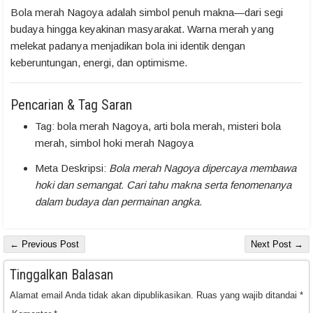
Bola merah Nagoya adalah simbol penuh makna—dari segi
budaya hingga keyakinan masyarakat. Warna merah yang
melekat padanya menjadikan bola ini identik dengan
keberuntungan, energi, dan optimisme.
Pencarian & Tag Saran
Tag: bola merah Nagoya, arti bola merah, misteri bola
merah, simbol hoki merah Nagoya
Meta Deskripsi:
Bola merah Nagoya dipercaya membawa
hoki dan semangat. Cari tahu makna serta fenomenanya
dalam budaya dan permainan angka.
← Previous Post
Next Post →
Tinggalkan Balasan
Alamat email Anda tidak akan dipublikasikan.
Ruas yang wajib ditandai
*