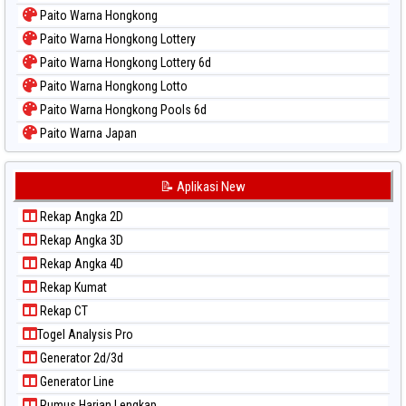
Paito Warna Hongkong
Paito Warna Hongkong Lottery
Paito Warna Hongkong Lottery 6d
Paito Warna Hongkong Lotto
Paito Warna Hongkong Pools 6d
Paito Warna Japan
Paito Warna Japan 6d
Paito Warna Korea
📝 Aplikasi New
Paito Warna Kuda Lari
Rekap Angka 2D
Paito Warna Magnum Cambodia
Rekap Angka 3D
Paito Warna Nagoya
Rekap Angka 4D
Paito Warna New York Midday
Rekap Kumat
Paito Warna North Carolina Day
Rekap CT
Paito Warna Pcso
Togel Analysis Pro
Paito Warna Pennsylvania Day
Generator 2d/3d
Paito Warna Sao Paulo
Generator Line
Paito Warna Singapore
Rumus Harian Lengkap