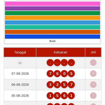
Brush
Tanggal
Keluaran
Jml
-x-
.
.
.
.
.
7
6
0
5
07-08-2026
5
3
2
5
7
06-08-2026
3
1
5
6
1
05-08-2026
7