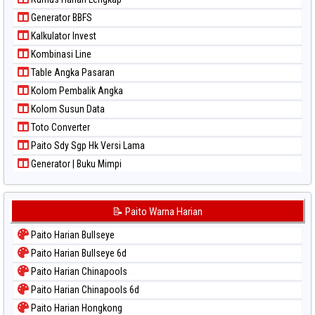
Paito Warna Sydney
Generator BBFS
Paito Warna Sydney Lottery
Kalkulator Invest
Paito Warna Sydney Lottery 6d
Kombinasi Line
Paito Warna Sydney Lotto
Table Angka Pasaran
Paito Warna Sydney Pools 6d
Kolom Pembalik Angka
Paito Warna Taipei
Kolom Susun Data
Paito Warna Taiwan
Toto Converter
Paito Sdy Sgp Hk Versi Lama
Generator | Buku Mimpi
📝 Paito Warna Harian
Paito Harian Bullseye
Paito Harian Bullseye 6d
Paito Harian Chinapools
Paito Harian Chinapools 6d
Paito Harian Hongkong