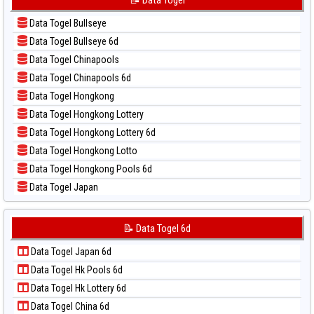
📝 Data Togel
📊 Statistik Sydney Lotto
📝 Pola Dasar Kuda Lari
📊 Statistik Sydney Pools 6d
Data Togel Bullseye
📝 Pola Dasar Magnum Cambodia
📊 Statistik Taipei
Data Togel Bullseye 6d
📝 Pola Dasar Nagoya
📊 Statistik Taiwan
Data Togel Chinapools
📝 Pola Dasar North Carolina Day
Data Togel Chinapools 6d
📝 Pola Dasar Pcso
Data Togel Hongkong
📝 Pola Dasar Sao Paulo
Data Togel Hongkong Lottery
📝 Pola Dasar Singapore
Data Togel Hongkong Lottery 6d
📝 Pola Dasar Sydney
Data Togel Hongkong Lotto
📝 Pola Dasar Sydney Lottery
Data Togel Hongkong Pools 6d
📝 Pola Dasar Sydney Lottery 6d
Data Togel Japan
📝 Pola Dasar Sydney Lotto
Data Togel Japan 6d
📝 Pola Dasar Sydney Pools 6d
Data Togel Korea
📝 Data Togel 6d
📝 Pola Dasar Taipei
Data Togel Kuda Lari
📝 Pola Dasar Taiwan
Data Togel Japan 6d
Data Togel Magnum Cambodia
Data Togel Hk Pools 6d
Data Togel Nagoya
Data Togel Hk Lottery 6d
Data Togel North Carolina Day
Data Togel China 6d